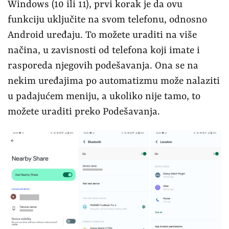
Windows (10 ili 11), prvi korak je da ovu
funkciju uključite na svom telefonu, odnosno
Android uređaju. To možete uraditi na više
načina, u zavisnosti od telefona koji imate i
rasporeda njegovih podešavanja. Ona se na
nekim uređajima po automatizmu može nalaziti
u padajućem meniju, a ukoliko nije tamo, to
možete uraditi preko Podešavanja.