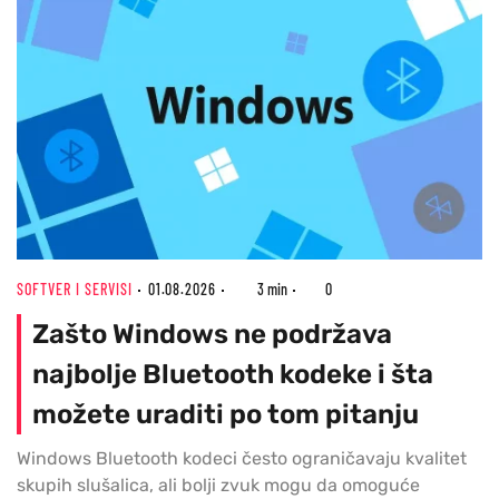
SOFTVER I SERVISI
01.08.2026
3 min
0
Zašto Windows ne podržava
najbolje Bluetooth kodeke i šta
možete uraditi po tom pitanju
Windows Bluetooth kodeci često ograničavaju kvalitet
skupih slušalica, ali bolji zvuk mogu da omoguće