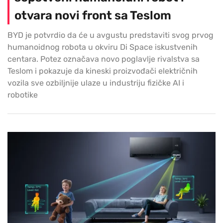
otvara novi front sa Teslom
BYD je potvrdio da će u avgustu predstaviti svog prvog
humanoidnog robota u okviru Di Space iskustvenih
centara. Potez označava novo poglavlje rivalstva sa
Teslom i pokazuje da kineski proizvođači električnih
vozila sve ozbiljnije ulaze u industriju fizičke AI i
robotike