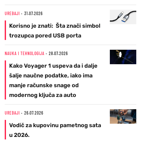
UREĐAJI
31.07.2026
Korisno je znati: Šta znači simbol
trozupca pored USB porta
NAUKA I TEHNOLOGIJA
28.07.2026
Kako Voyager 1 uspeva da i dalje
šalje naučne podatke, iako ima
manje računske snage od
modernog ključa za auto
UREĐAJI
26.07.2026
Vodič za kupovinu pametnog sata
u 2026.