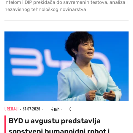
Intelom i DIP prekidača do savremenih testova, analiza i
nezavisnog tehnološkog novinarstva
UREĐAJI
31.07.2026
4 min
0
BYD u avgustu predstavlja
sopstveni humanoidni robot i