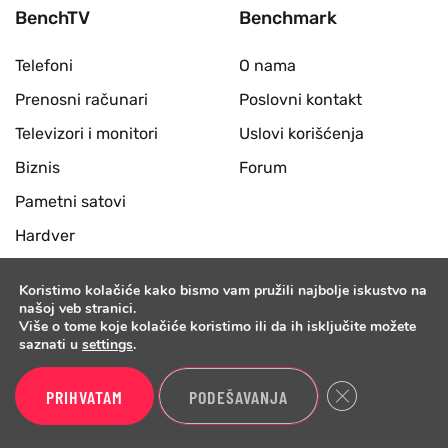
BenchTV
Benchmark
Telefoni
O nama
Prenosni računari
Poslovni kontakt
Televizori i monitori
Uslovi korišćenja
Biznis
Forum
Pametni satovi
Hardver
Slušalice i zvučnici
Koristimo kolačiće kako bismo vam pružili najbolje iskustvo na
Desktop računari
našoj veb stranici.
Više o tome koje kolačiće koristimo ili da ih isključite možete
Periferije
saznati u
settings
.
Benchmark
Close GDPR Cook
PRIHVATAM
PODEŠAVANJA