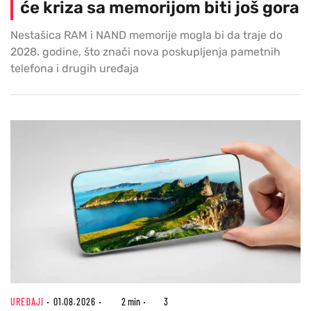
će kriza sa memorijom biti još gora
Nestašica RAM i NAND memorije mogla bi da traje do
2028. godine, što znači nova poskupljenja pametnih
telefona i drugih uređaja
UREĐAJI
01.08.2026
2 min
3