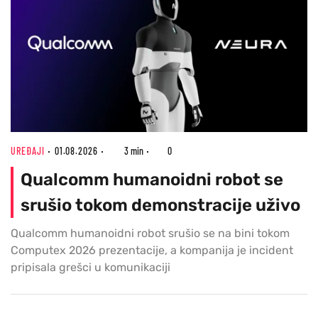
UREĐAJI
01.08.2026
3 min
0
Qualcomm humanoidni robot se
srušio tokom demonstracije uživo
Qualcomm humanoidni robot srušio se na bini tokom
Computex 2026 prezentacije, a kompanija je incident
pripisala grešci u komunikaciji