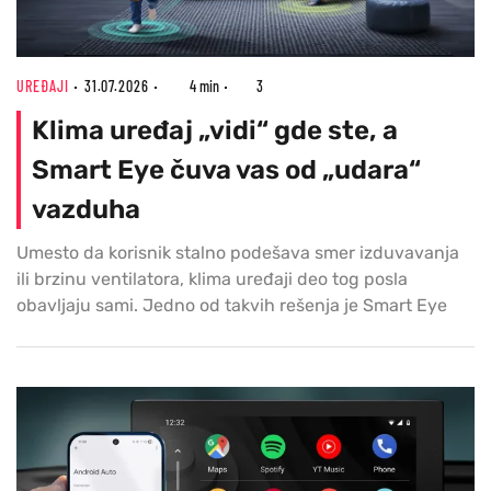
UREĐAJI
31.07.2026
4 min
3
Klima uređaj „vidi“ gde ste, a
Smart Eye čuva vas od „udara“
vazduha
Umesto da korisnik stalno podešava smer izduvavanja
ili brzinu ventilatora, klima uređaji deo tog posla
obavljaju sami. Jedno od takvih rešenja je Smart Eye