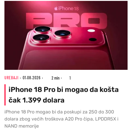
UREĐAJI
01.08.2026
2 min
1
iPhone 18 Pro bi mogao da košta
čak 1.399 dolara
iPhone 18 Pro mogao bi da poskupi za 250 do 300
dolara zbog većih troškova A20 Pro čipa, LPDDR5X i
NAND memorije