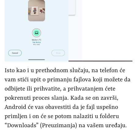
Isto kao i u prethodnom slučaju, na telefon će
vam stići upit o primanju fajlova koji možete da
odbijete ili prihvatite, a prihvatanjem ćete
pokrenuti proces slanja. Kada se on završi,
Android će vas obavestiti da je fajl uspešno
primljen i on će se potom nalaziti u folderu
“Downloads” (Preuzimanja) na vašem uređaju.