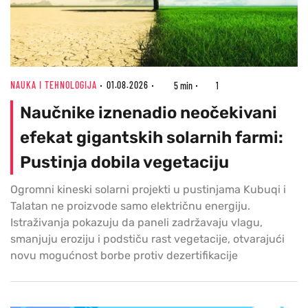
NAUKA I TEHNOLOGIJA
01.08.2026
5 min
1
Naučnike iznenadio neočekivani
efekat gigantskih solarnih farmi:
Pustinja dobila vegetaciju
Ogromni kineski solarni projekti u pustinjama Kubuqi i
Talatan ne proizvode samo električnu energiju.
Istraživanja pokazuju da paneli zadržavaju vlagu,
smanjuju eroziju i podstiču rast vegetacije, otvarajući
novu mogućnost borbe protiv dezertifikacije