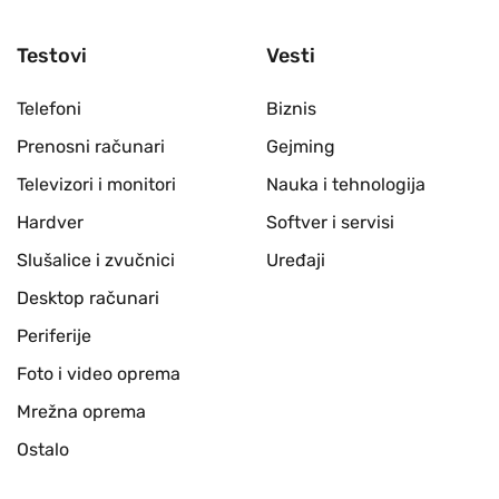
Testovi
Vesti
Telefoni
Biznis
Prenosni računari
Gejming
Televizori i monitori
Nauka i tehnologija
Hardver
Softver i servisi
Slušalice i zvučnici
Uređaji
Desktop računari
Periferije
Foto i video oprema
Mrežna oprema
Ostalo