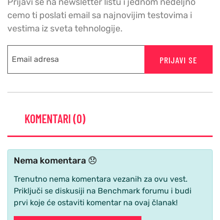
Prijavi se na newsletter listu i jednom nedeljno
cemo ti poslati email sa najnovijim testovima i
vestima iz sveta tehnologije.
PRIJAVI SE
KOMENTARI (0)
Nema komentara 😞
Trenutno nema komentara vezanih za ovu vest.
Priključi se diskusiji na Benchmark forumu i budi
prvi koje će ostaviti komentar na ovaj članak!