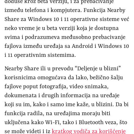
doduše kroz beta verziju, i za prebacivanje
između telefona i kompjutera. Funkcija Nearby
Share za Windows 10 i 11 operativne sisteme već
neko vreme je u beta verziji koja je dostupna
svima i podrazumeva međusobno prebacivanje
fajlova između uređaja sa Android i Windows 10
i 11 operativnim sistemima.
Nearby Share ili u prevodu “Deljenje u blizni”
korisnicima omogućava da lako, bežično šalju
fajlove poput fotografija, video snimaka,
dokumenata i drugih informacija na uređaje
koji su im, kako i samo ime kaže, u blizini. Da bi
funkcija radila, na uređajima moraju biti
uključena kako Wi-Fi, tako i Bluetooth veza, što
se može videti i iz
kratkog vodiča za korišćenje