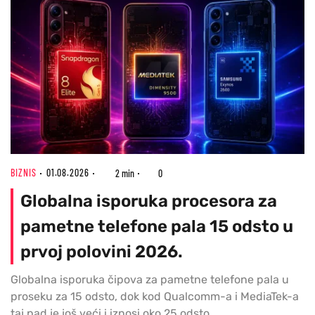
BIZNIS
01.08.2026
2 min
0
Globalna isporuka procesora za
pametne telefone pala 15 odsto u
prvoj polovini 2026.
Globalna isporuka čipova za pametne telefone pala u
proseku za 15 odsto, dok kod Qualcomm-a i MediaTek-a
taj pad je još veći i iznosi oko 25 odsto