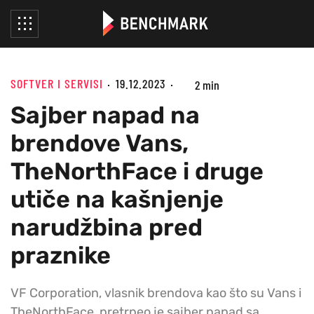
SOFTVER I SERVISI
19.12.2023
2 min
Sajber napad na
brendove Vans,
TheNorthFace i druge
utiče na kašnjenje
narudžbina pred
praznike
VF Corporation, vlasnik brendova kao što su Vans i
TheNorthFace, pretrpeo je sajber napad sa