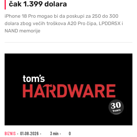
čak 1.399 dolara
iPhone 18 Pro mogao bi da poskupi za 250 do 300
dolara zbog većih troškova A20 Pro čipa, LPDDR5X i
NAND memorije
BIZNIS
01.08.2026
3 min
0