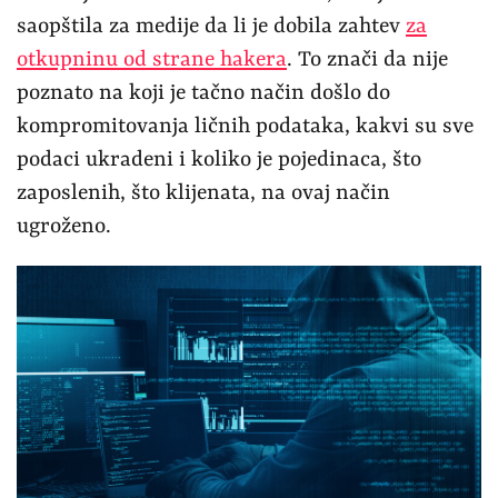
saopštila za medije da li je dobila zahtev
za
otkupninu od strane hakera
. To znači da nije
poznato na koji je tačno način došlo do
kompromitovanja ličnih podataka, kakvi su sve
podaci ukradeni i koliko je pojedinaca, što
zaposlenih, što klijenata, na ovaj način
ugroženo.