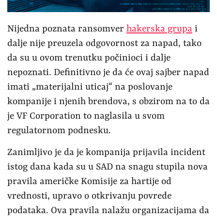
Nijedna poznata ransomver
hakerska grupa
i
dalje nije preuzela odgovornost za napad, tako
da su u ovom trenutku počinioci i dalje
nepoznati. Definitivno je da će ovaj sajber napad
imati „materijalni uticaj“ na poslovanje
kompanije i njenih brendova, s obzirom na to da
je VF Corporation to naglasila u svom
regulatornom podnesku.
Zanimljivo je da je kompanija prijavila incident
istog dana kada su u SAD na snagu stupila nova
pravila američke Komisije za hartije od
vrednosti, upravo o otkrivanju povrede
podataka. Ova pravila nalažu organizacijama da