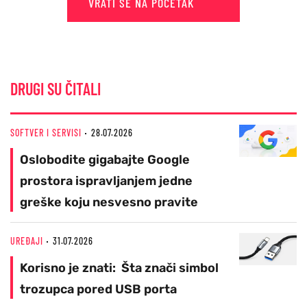
VRATI SE NA POČETAK
DRUGI SU ČITALI
SOFTVER I SERVISI
28.07.2026
Oslobodite gigabajte Google
prostora ispravljanjem jedne
greške koju nesvesno pravite
UREĐAJI
31.07.2026
Korisno je znati: Šta znači simbol
trozupca pored USB porta