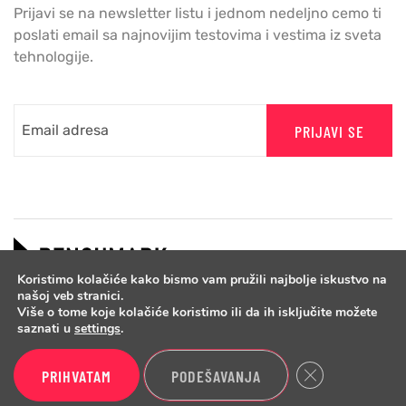
Prijavi se na newsletter listu i jednom nedeljno cemo ti
poslati email sa najnovijim testovima i vestima iz sveta
tehnologije.
PRIJAVI SE
Koristimo kolačiće kako bismo vam pružili najbolje iskustvo na
našoj veb stranici.
Više o tome koje kolačiće koristimo ili da ih isključite možete
saznati u
settings
.
Close GDPR Cook
PRIHVATAM
PODEŠAVANJA
Copyright © 2026 Benchmark.