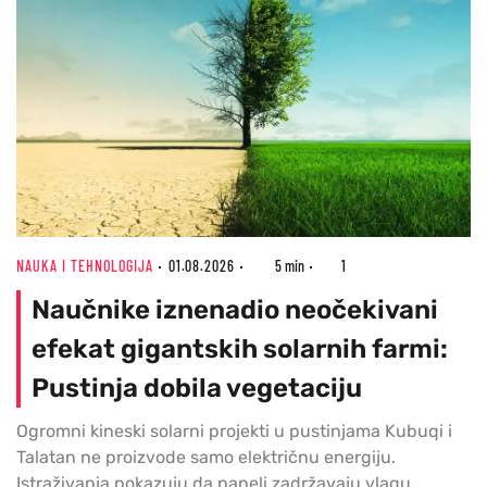
NAUKA I TEHNOLOGIJA
01.08.2026
5 min
1
Naučnike iznenadio neočekivani
efekat gigantskih solarnih farmi:
Pustinja dobila vegetaciju
Ogromni kineski solarni projekti u pustinjama Kubuqi i
Talatan ne proizvode samo električnu energiju.
Istraživanja pokazuju da paneli zadržavaju vlagu,