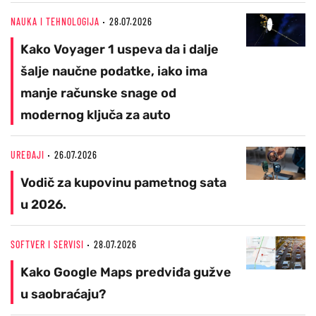
NAUKA I TEHNOLOGIJA
28.07.2026
Kako Voyager 1 uspeva da i dalje
šalje naučne podatke, iako ima
manje računske snage od
modernog ključa za auto
UREĐAJI
26.07.2026
Vodič za kupovinu pametnog sata
u 2026.
SOFTVER I SERVISI
28.07.2026
Kako Google Maps predviđa gužve
u saobraćaju?