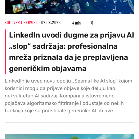
SOFTVER I SERVISI
02.08.2026
4 min
0
LinkedIn uvodi dugme za prijavu AI
„slop“ sadržaja: profesionalna
mreža priznala da je preplavljena
generičkim objavama
LinkedIn je uveo novu opciju „Seems like AI slop“ kojom
korisnici mogu da prijave objave koje deluju kao
nekvalitetan AI sadržaj. Kompanija istovremeno
pojačava algoritamsko filtriranje i odustaje od nekih
funkcija koje su podsticale generičke AI objave