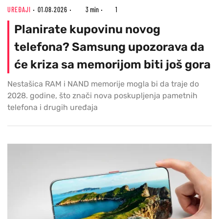
UREĐAJI
01.08.2026
3 min
1
Planirate kupovinu novog
telefona? Samsung upozorava da
će kriza sa memorijom biti još gora
Nestašica RAM i NAND memorije mogla bi da traje do
2028. godine, što znači nova poskupljenja pametnih
telefona i drugih uređaja