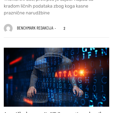
krađom ličnih podataka zbog koga kasne
praznične narudžbine
BENCHMARK REDAKCIJA
2