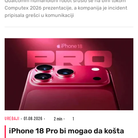
Qualcomm humanoidni robot srušio se na bini tokom
Computex 2026 prezentacije, a kompanija je incident
pripisala grešci u komunikaciji
UREĐAJI
01.08.2026
2 min
1
iPhone 18 Pro bi mogao da košta