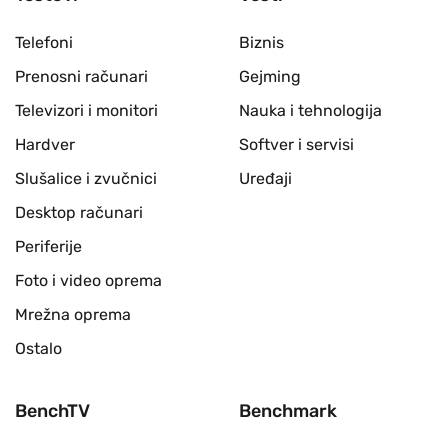
Telefoni
Biznis
Prenosni računari
Gejming
Televizori i monitori
Nauka i tehnologija
Hardver
Softver i servisi
Slušalice i zvučnici
Uređaji
Desktop računari
Periferije
Foto i video oprema
Mrežna oprema
Ostalo
BenchTV
Benchmark