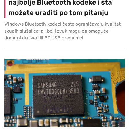
najbolje Bluetooth kodeke i šta
možete uraditi po tom pitanju
Windows Bluetooth kodeci često ograničavaju kvalitet
skupih slušalica, ali bolji zvuk mogu da omoguće
dodatni drajveri ili BT USB predajnici