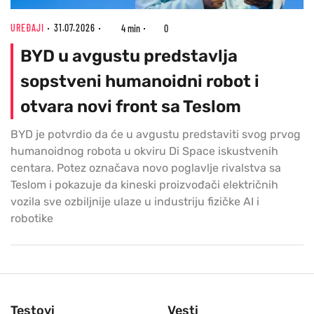
UREĐAJI
31.07.2026
4 min
0
BYD u avgustu predstavlja
sopstveni humanoidni robot i
otvara novi front sa Teslom
BYD je potvrdio da će u avgustu predstaviti svog prvog
humanoidnog robota u okviru Di Space iskustvenih
centara. Potez označava novo poglavlje rivalstva sa
Teslom i pokazuje da kineski proizvođači električnih
vozila sve ozbiljnije ulaze u industriju fizičke AI i
robotike
Testovi
Vesti