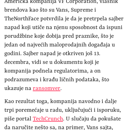
Američka kompanija VF Corporation, vlasnik
brendova kao što su Vans, Supreme i
TheNorthFace potvrdila je da je pretrpela sajber
napad koji utiče na njenu sposobnost da ispuni
porudžbine koje dobija pred praznike, što je
jedan od najvećih maloprodajnih događaja u
godini. Sajber napad je otkriven još 13.
decembra, vidi se u dokumentu koji je
kompanija podnela regulatorima, a on
podrazumeva i krađu ličnih podataka, što
ukazuje na
ransomver
.
Kao rezultat toga, kompanija navodno i dalje
trpi poremećaje u radu, uključujući i isporuku,
piše portal
TechCrunch
. U slučaju da pokušate
da naručite nešto sa, na primer, Vans sajta,