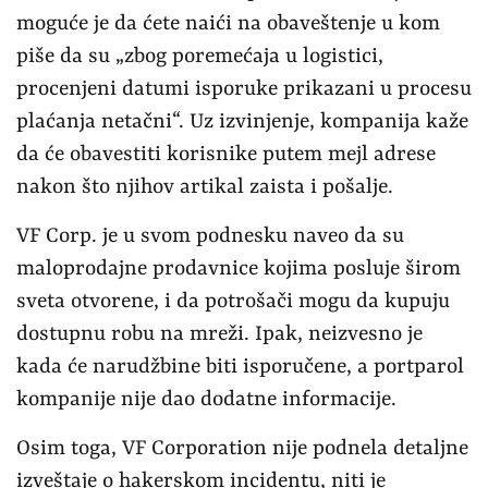
moguće je da ćete naići na obaveštenje u kom
piše da su „zbog poremećaja u logistici,
procenjeni datumi isporuke prikazani u procesu
plaćanja netačni“. Uz izvinjenje, kompanija kaže
da će obavestiti korisnike putem mejl adrese
nakon što njihov artikal zaista i pošalje.
VF Corp. je u svom podnesku naveo da su
maloprodajne prodavnice kojima posluje širom
sveta otvorene, i da potrošači mogu da kupuju
dostupnu robu na mreži. Ipak, neizvesno je
kada će narudžbine biti isporučene, a portparol
kompanije nije dao dodatne informacije.
Osim toga, VF Corporation nije podnela detaljne
izveštaje o hakerskom incidentu, niti je