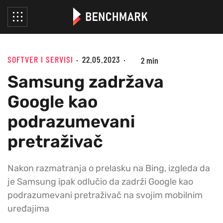
SOFTVER I SERVISI
22.05.2023
2 min
Samsung zadržava
Google kao
podrazumevani
pretraživač
Nakon razmatranja o prelasku na Bing, izgleda da
je Samsung ipak odlučio da zadrži Google kao
podrazumevani pretraživač na svojim mobilnim
uređajima