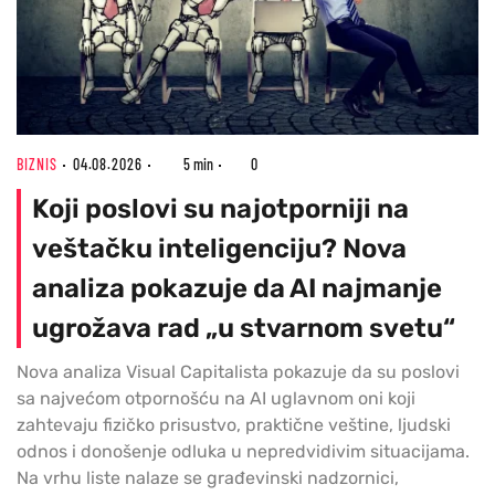
BIZNIS
04.08.2026
5 min
0
Koji poslovi su najotporniji na
veštačku inteligenciju? Nova
analiza pokazuje da AI najmanje
ugrožava rad „u stvarnom svetu“
Nova analiza Visual Capitalista pokazuje da su poslovi
sa najvećom otpornošću na AI uglavnom oni koji
zahtevaju fizičko prisustvo, praktične veštine, ljudski
odnos i donošenje odluka u nepredvidivim situacijama.
Na vrhu liste nalaze se građevinski nadzornici,