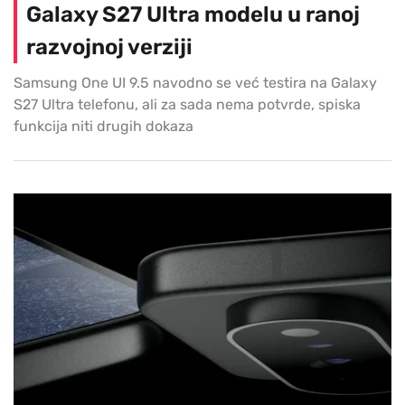
Galaxy S27 Ultra modelu u ranoj
razvojnoj verziji
Samsung One UI 9.5 navodno se već testira na Galaxy
S27 Ultra telefonu, ali za sada nema potvrde, spiska
funkcija niti drugih dokaza