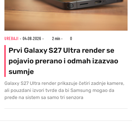
UREĐAJI
04.08.2026
2 min
0
Prvi Galaxy S27 Ultra render se
pojavio prerano i odmah izazvao
sumnje
Galaxy S27 Ultra render prikazuje četiri zadnje kamere,
ali pouzdani izvori tvrde da bi Samsung mogao da
pređe na sistem sa samo tri senzora