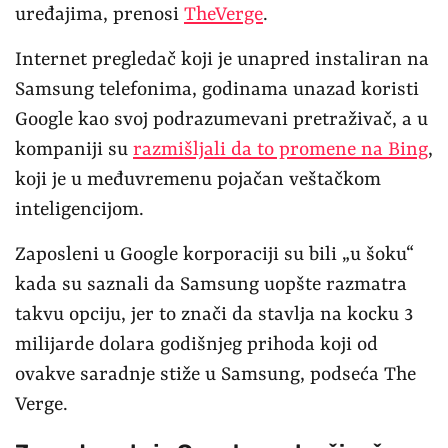
uređajima, prenosi
TheVerge
.
Internet pregledač koji je unapred instaliran na
Samsung telefonima, godinama unazad koristi
Google kao svoj podrazumevani pretraživač, a u
kompaniji su
razmišljali da to promene na Bing
,
koji je u međuvremenu pojačan veštačkom
inteligencijom.
Zaposleni u Google korporaciji su bili „u šoku“
kada su saznali da Samsung uopšte razmatra
takvu opciju, jer to znači da stavlja na kocku 3
milijarde dolara godišnjeg prihoda koji od
ovakve saradnje stiže u Samsung, podseća The
Verge.