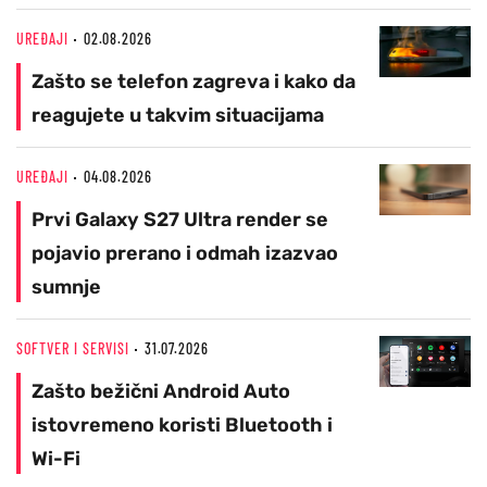
UREĐAJI
02.08.2026
Zašto se telefon zagreva i kako da
reagujete u takvim situacijama
UREĐAJI
04.08.2026
Prvi Galaxy S27 Ultra render se
pojavio prerano i odmah izazvao
sumnje
SOFTVER I SERVISI
31.07.2026
Zašto bežični Android Auto
istovremeno koristi Bluetooth i
Wi-Fi