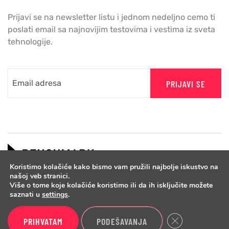
Prijavi se na newsletter listu i jednom nedeljno cemo ti
poslati email sa najnovijim testovima i vestima iz sveta
tehnologije.
PRIJAVI SE
Koristimo kolačiće kako bismo vam pružili najbolje iskustvo na
našoj veb stranici.
Više o tome koje kolačiće koristimo ili da ih isključite možete
saznati u
settings
.
Close GDPR Cook
PRIHVATAM
PODEŠAVANJA