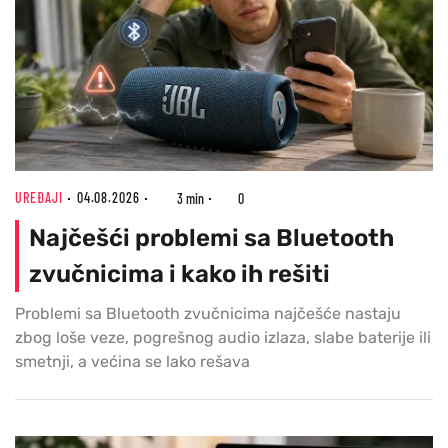
UREĐAJI
04.08.2026
3 min
0
Najčešći problemi sa Bluetooth
zvučnicima i kako ih rešiti
Problemi sa Bluetooth zvučnicima najčešće nastaju
zbog loše veze, pogrešnog audio izlaza, slabe baterije ili
smetnji, a većina se lako rešava