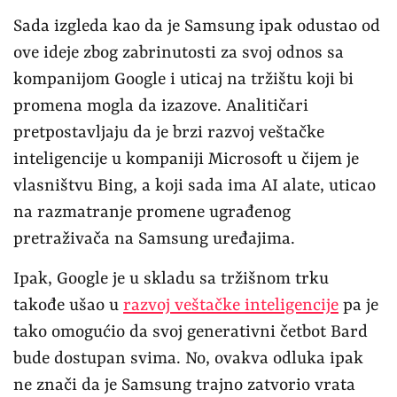
Sada izgleda kao da je Samsung ipak odustao od
ove ideje zbog zabrinutosti za svoj odnos sa
kompanijom Google i uticaj na tržištu koji bi
promena mogla da izazove. Analitičari
pretpostavljaju da je brzi razvoj veštačke
inteligencije u kompaniji Microsoft u čijem je
vlasništvu Bing, a koji sada ima AI alate, uticao
na razmatranje promene ugrađenog
pretraživača na Samsung uređajima.
Ipak, Google je u skladu sa tržišnom trku
takođe ušao u
razvoj veštačke inteligencije
pa je
tako omogućio da svoj generativni četbot Bard
bude dostupan svima. No, ovakva odluka ipak
ne znači da je Samsung trajno zatvorio vrata