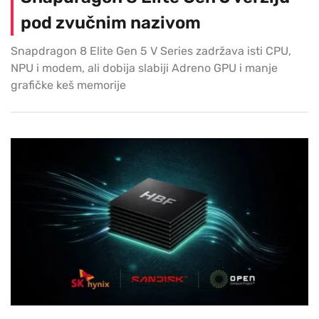
pod zvučnim nazivom
Snapdragon 8 Elite Gen 5 V Series zadržava isti CPU,
NPU i modem, ali dobija slabiji Adreno GPU i manje
grafičke keš memorije