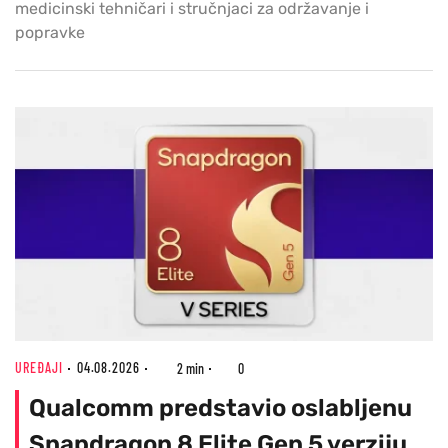
medicinski tehničari i stručnjaci za održavanje i
popravke
UREĐAJI
04.08.2026
2 min
0
Qualcomm predstavio oslabljenu
Snapdragon 8 Elite Gen 5 verziju