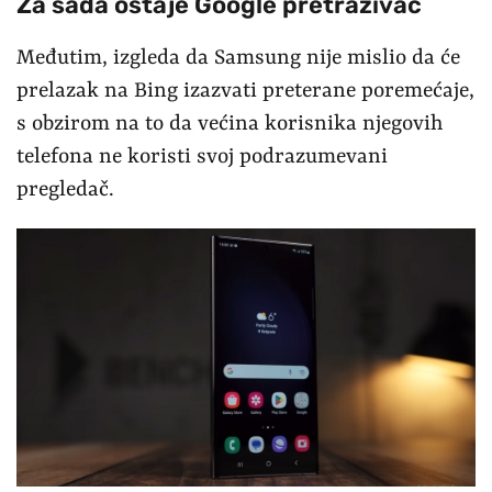
Za sada ostaje Google pretraživač
Međutim, izgleda da Samsung nije mislio da će
prelazak na Bing izazvati preterane poremećaje,
s obzirom na to da većina korisnika njegovih
telefona ne koristi svoj podrazumevani
pregledač.