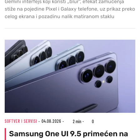
Gemini interfejs koji koristi „blur“, efekat zamućenja
stiže na pojedine Pixel i Galaxy telefone, uz prikaz preko
celog ekrana i pozadinu nalik matiranom staklu
SOFTVER I SERVISI
04.08.2026
2 min
0
Samsung One UI 9.5 primećen na