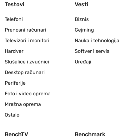
Testovi
Vesti
Telefoni
Biznis
Prenosni računari
Gejming
Televizori i monitori
Nauka i tehnologija
Hardver
Softver i servisi
Slušalice i zvučnici
Uređaji
Desktop računari
Periferije
Foto i video oprema
Mrežna oprema
Ostalo
BenchTV
Benchmark