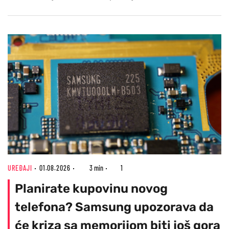
UREĐAJI
01.08.2026
3 min
1
Planirate kupovinu novog
telefona? Samsung upozorava da
će kriza sa memorijom biti još gora