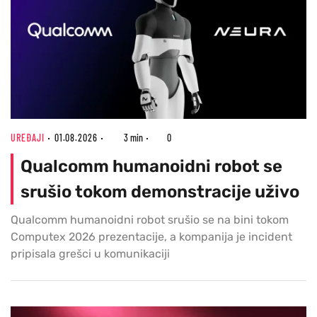
UREĐAJI
01.08.2026
3 min
0
Qualcomm humanoidni robot se
srušio tokom demonstracije uživo
Qualcomm humanoidni robot srušio se na bini tokom
Computex 2026 prezentacije, a kompanija je incident
pripisala grešci u komunikaciji