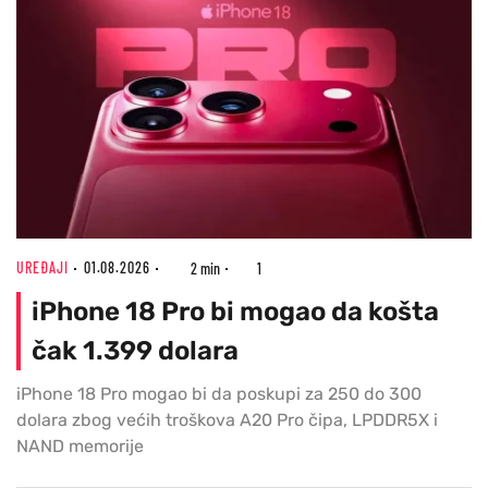
UREĐAJI
01.08.2026
2 min
1
iPhone 18 Pro bi mogao da košta
čak 1.399 dolara
iPhone 18 Pro mogao bi da poskupi za 250 do 300
dolara zbog većih troškova A20 Pro čipa, LPDDR5X i
NAND memorije