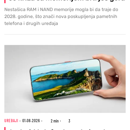
Nestašica RAM i NAND memorije mogla bi da traje do
2028. godine, što znači nova poskupljenja pametnih
telefona i drugih uređaja
UREĐAJI
01.08.2026
2 min
3