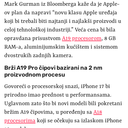
Mark Gurman iz Bloomberga kaže da je Apple-
ov plan da napravi “novu klasu Apple uređaja
koji bi trebali biti najtanji i najlakši proizvodi u
celoj tehnološkoj industriji.” Veća cena bi bila
opravdana prisustvom
A19 procesorom
, 8 GB
RAM-a, aluminijumskim kućištem i sistemom
dvostrukih zadnjih kamera.
Brži A19 Pro čipovi bazirani na 2 nm
proizvodnom procesu
Govoreći o procesorskoj snazi, iPhone 17 bi
prirodno imao prednost u performansama.
Uglavnom zato što bi novi modeli bili pokretani
bržim A19 čipovima, u poređenju sa
A18
procesorima
koji se očekuju sa izlaskom iPhone