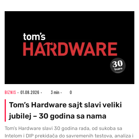
BIZNIS
01.08.2026
3 min
0
Tom’s Hardware sajt slavi veliki
jubilej – 30 godina sa nama
Tom’s Hardware slavi 30 godina rada, od sukoba sa
Intelom i DIP prekidača do savremenih testova, analiza i