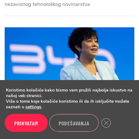
nezavisnog tehnološkog novinarstva
Koristimo kolačiće kako bismo vam pružili najbolje iskustvo na
našoj veb stranici.
Više o tome koje kolačiće koristimo ili da ih isključite možete
saznati u
settings
.
UREĐAJI
31.07.2026
4 min
0
BYD u avgustu predstavlja
Close GDPR Cook
PRIHVATAM
PODEŠAVANJA
sopstveni humanoidni robot i