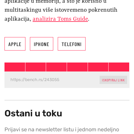
aplikacije u memoriji, a što je korisno u
multitaskingu više istovremeno pokrenutih
aplikacija,
analizira Toms Guide
.
APPLE
IPHONE
TELEFONI
ISKOPIRAJ LINK
Ostani u toku
Prijavi se na newsletter listu i jednom nedeljno