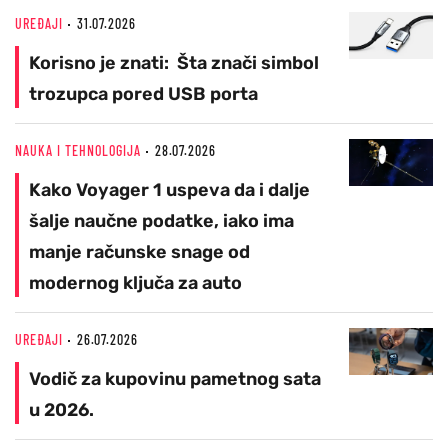
UREĐAJI
31.07.2026
Korisno je znati: Šta znači simbol
trozupca pored USB porta
NAUKA I TEHNOLOGIJA
28.07.2026
Kako Voyager 1 uspeva da i dalje
šalje naučne podatke, iako ima
manje računske snage od
modernog ključa za auto
UREĐAJI
26.07.2026
Vodič za kupovinu pametnog sata
u 2026.