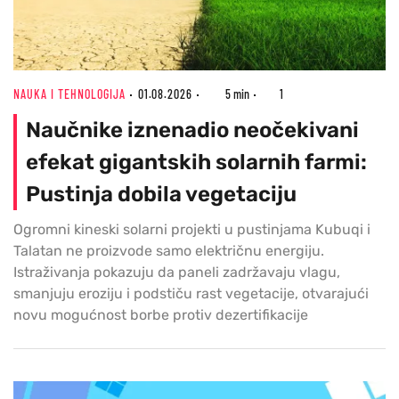
NAUKA I TEHNOLOGIJA
01.08.2026
5 min
1
Naučnike iznenadio neočekivani
efekat gigantskih solarnih farmi:
Pustinja dobila vegetaciju
Ogromni kineski solarni projekti u pustinjama Kubuqi i
Talatan ne proizvode samo električnu energiju.
Istraživanja pokazuju da paneli zadržavaju vlagu,
smanjuju eroziju i podstiču rast vegetacije, otvarajući
novu mogućnost borbe protiv dezertifikacije