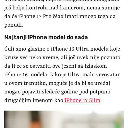
još bolju kontrolu nad kamerom, nema sumnje
da će iPhone 17 Pro Max imati mnogo toga da
ponudi.
Najtanji iPhone model do sada
Čuli smo glasine o iPhone 16 Ultra modelu koje
kruže već neko vreme, ali još uvek nije poznato
da li će se ostvariti ove jeseni sa izlaskom
iPhone 16 modela. Iako je Ultra malo verovatan
u ovom trenutku, moguće je da bi se uređaj
mogao pojaviti sledeće godine pod potpuno
drugačijim imenom kao
iPhone 17 Slim
.