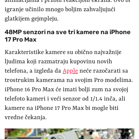
animacijama i pržom reakcijom ekrana. Ovo bi
igranje učinilo mnogo boljim zahvaljujući
glatkijem gejmpleju.
48MP senzori na sve tri kamere na iPhone
17 Pro Max
Karakteristike kamere su obično najvažnije
ljudima koji razmatraju kupovinu novih
telefona, a izgleda da
Apple
neće razočarati sa
trostrukim kamerama na svojim Pro modelima.
iPhone 16 Pro Max će imati bolji zum na svojoj
telefoto kameri i veći senzor od 1/1.4 inča, ali
kamere na iPhone 17 Pro Max bi mogle biti
vredne čekanja.