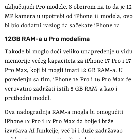
uključujući Pro modele. S obzirom na to da je 12
MP kamera u upotrebi od iPhone 11 modela, ovo
bi bio dodatni razlog da sačekate iPhone 17.
12GB RAM-a u Pro modelima
Takođe bi moglo doći veliko unapređenje u vidu
memorije većeg kapaciteta za iPhone 17 Pro i 17
Pro Max, koji bi mogli imati 12 GB RAM-a. U
poređenju sa tim, iPhone 16 Pro i 16 Pro Max će
verovatno zadržati istih 8 GB RAM-a kao i
prethodni model.
Ova nadogradnja RAM-a mogla bi omogućiti
iPhone 17 Pro i 17 Pro Max da bolje i brže
izvršava AI funkcije, već bi i duže zadržavao