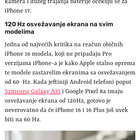
kamera i dužeg trajanja baterije očekuju se za
iPhone 17.
120 Hz osvežavanje ekrana na svim
modelima
Jedna od najvećih kritika na reačun običnih
iPhone 16 modela, koji ne pripadaju Pro
verzijama iPhone-a je kako Apple stalno oprema
te modele zastarelim ekranima sa osvežavanjem
od 60 Hz. Kada jeftiniji Android telefoni poput
Samsung Galaxy A35
i Google Pixel 8a imaju
osvežavanje ekrana od 120Hz, gotovo je
neverovatno da će iPhone 16 i 16 Plus još uvek
biti na 60 Hz.