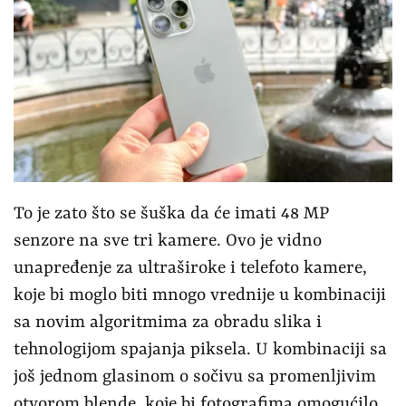
To je zato što se šuška da će imati 48 MP
senzore na sve tri kamere. Ovo je vidno
unapređenje za ultraširoke i telefoto kamere,
koje bi moglo biti mnogo vrednije u kombinaciji
sa novim algoritmima za obradu slika i
tehnologijom spajanja piksela. U kombinaciji sa
još jednom glasinom o sočivu sa promenljivim
otvorom blende, koje bi fotografima omogućilo