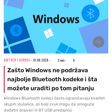
SOFTVER I SERVISI
01.08.2026
3 min
0
Zašto Windows ne podržava
najbolje Bluetooth kodeke i šta
možete uraditi po tom pitanju
Windows Bluetooth kodeci često ograničavaju kvalitet
skupih slušalica, ali bolji zvuk mogu da omoguće
dodatni drajveri ili BT USB predajnici