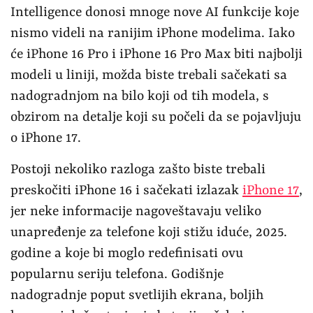
Intelligence donosi mnoge nove AI funkcije koje
nismo videli na ranijim iPhone modelima. Iako
će iPhone 16 Pro i iPhone 16 Pro Max biti najbolji
modeli u liniji, možda biste trebali sačekati sa
nadogradnjom na bilo koji od tih modela, s
obzirom na detalje koji su počeli da se pojavljuju
o iPhone 17.
Postoji nekoliko razloga zašto biste trebali
preskočiti iPhone 16 i sačekati izlazak
iPhone 17
,
jer neke informacije nagoveštavaju veliko
unapređenje za telefone koji stižu iduće, 2025.
godine a koje bi moglo redefinisati ovu
popularnu seriju telefona. Godišnje
nadogradnje poput svetlijih ekrana, boljih