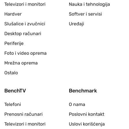
Televizori i monitori
Nauka i tehnologija
Hardver
Softver i servisi
Slušalice i zvučnici
Uređaji
Desktop računari
Periferije
Foto i video oprema
Mrežna oprema
Ostalo
BenchTV
Benchmark
Telefoni
O nama
Prenosni računari
Poslovni kontakt
Televizori i monitori
Uslovi korišćenja