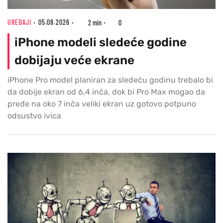
UREĐAJI
05.08.2026
2 min
0
iPhone modeli sledeće godine
dobijaju veće ekrane
iPhone Pro model planiran za sledeću godinu trebalo bi
da dobije ekran od 6,4 inča, dok bi Pro Max mogao da
pređe na oko 7 inča veliki ekran uz gotovo potpuno
odsustvo ivica