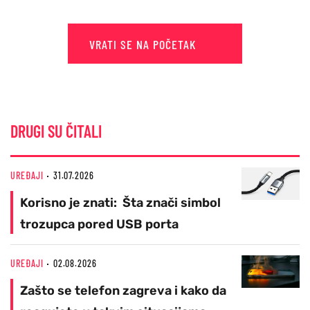
VRATI SE NA POČETAK
DRUGI SU ČITALI
UREĐAJI
31.07.2026
Korisno je znati: Šta znači simbol
trozupca pored USB porta
UREĐAJI
02.08.2026
Zašto se telefon zagreva i kako da