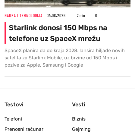
NAUKA I TEHNOLOGIJA
04.08.2026
2 min
0
Starlink donosi 150 Mbps na
telefone uz SpaceX mrežu
SpaceX planira da do kraja 2028. lansira hiljade novih
satelita za Starlink Mobile, uz brzine od 150 Mbps i
pozive za Apple, Samsung i Google
Testovi
Vesti
Telefoni
Biznis
Prenosni računari
Gejming