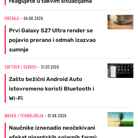
reagujete u takvim situacijama
UREĐAJI
04.08.2026
Prvi Galaxy S27 Ultra render se
pojavio prerano i odmah izazvao
sumnje
SOFTVER I SERVISI
31.07.2026
Zašto bežični Android Auto
istovremeno koristi Bluetooth i
Wi-Fi
NAUKA I TEHNOLOGIJA
01.08.2026
Naučnike iznenadio neočekivani
efekat gigantskih solarnih farmi: