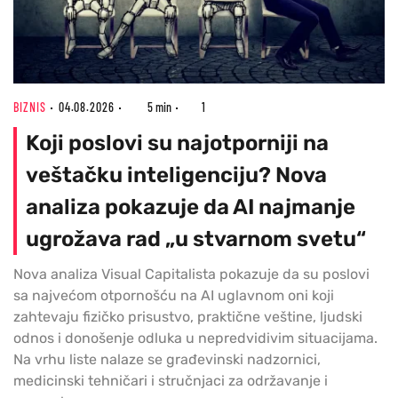
BIZNIS
04.08.2026
5 min
1
Koji poslovi su najotporniji na
veštačku inteligenciju? Nova
analiza pokazuje da AI najmanje
ugrožava rad „u stvarnom svetu“
Nova analiza Visual Capitalista pokazuje da su poslovi
sa najvećom otpornošću na AI uglavnom oni koji
zahtevaju fizičko prisustvo, praktične veštine, ljudski
odnos i donošenje odluka u nepredvidivim situacijama.
Na vrhu liste nalaze se građevinski nadzornici,
medicinski tehničari i stručnjaci za održavanje i