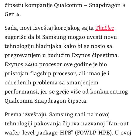
čipsetu kompanije Qualcomm – Snapdragon 8
Gen 4.
Sada, novi izveštaj korejskog sajta
TheElec
sugeriše da bi Samsung mogao uvesti novu
tehnologiju hladnjaka kako bi se nosio sa
pregrevanjem u budućim Exynos čipsetima.
Exynos 2400 procesor ove godine je bio
pristojan flagship procesor, ali imao je i
određenih problema sa smanjenjem
performansi, jer se greje više od konkurentnog
Qualcomm Snapdragon čipseta.
Prema izveštaju, Samsung radi na novoj
tehnologiji pakovanja čipova nazvanoj “fan-out
wafer-level package-HPB” (FOWLP-HPB). U ovoj