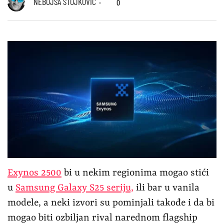
NEBOJŠA STOJKOVIĆ
0
Exynos 2500
bi u nekim regionima mogao stići
u
Samsung Galaxy S25 seriju,
ili bar u vanila
modele, a neki izvori su pominjali takođe i da bi
mogao biti ozbiljan rival narednom flagship