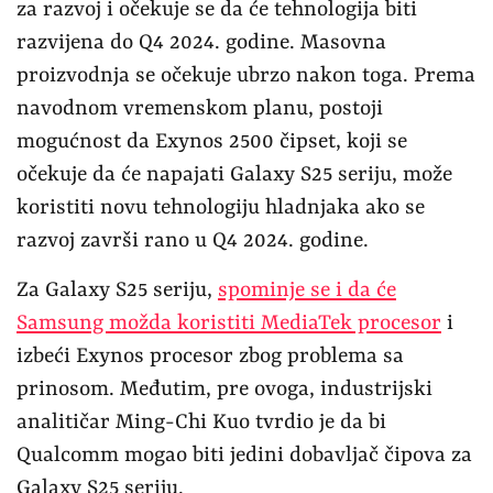
za razvoj i očekuje se da će tehnologija biti
razvijena do Q4 2024. godine. Masovna
proizvodnja se očekuje ubrzo nakon toga. Prema
navodnom vremenskom planu, postoji
mogućnost da Exynos 2500 čipset, koji se
očekuje da će napajati Galaxy S25 seriju, može
koristiti novu tehnologiju hladnjaka ako se
razvoj završi rano u Q4 2024. godine.
Za Galaxy S25 seriju,
spominje se i da će
Samsung možda koristiti MediaTek procesor
i
izbeći Exynos procesor zbog problema sa
prinosom. Međutim, pre ovoga, industrijski
analitičar Ming-Chi Kuo tvrdio je da bi
Qualcomm mogao biti jedini dobavljač čipova za
Galaxy S25 seriju.