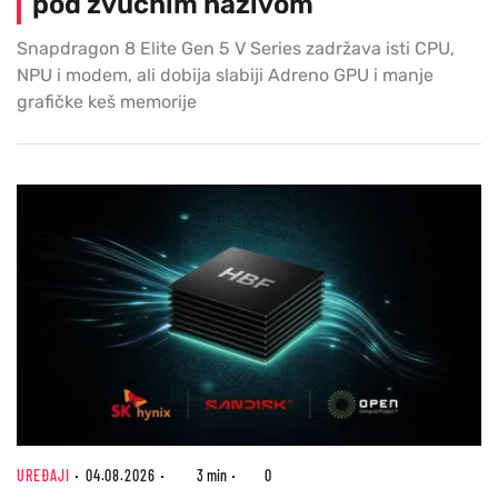
pod zvučnim nazivom
Snapdragon 8 Elite Gen 5 V Series zadržava isti CPU,
NPU i modem, ali dobija slabiji Adreno GPU i manje
grafičke keš memorije
UREĐAJI
04.08.2026
3 min
0