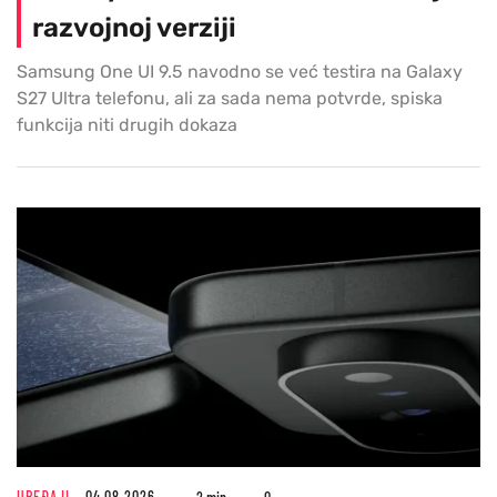
razvojnoj verziji
Samsung One UI 9.5 navodno se već testira na Galaxy
S27 Ultra telefonu, ali za sada nema potvrde, spiska
funkcija niti drugih dokaza
UREĐAJI
04.08.2026