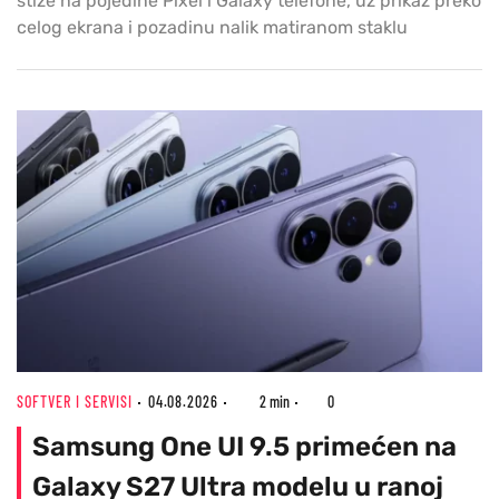
stiže na pojedine Pixel i Galaxy telefone, uz prikaz preko
celog ekrana i pozadinu nalik matiranom staklu
SOFTVER I SERVISI
04.08.2026
2 min
0
Samsung One UI 9.5 primećen na
Galaxy S27 Ultra modelu u ranoj