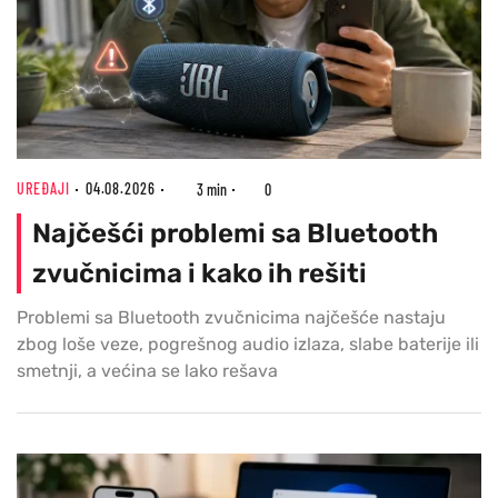
UREĐAJI
04.08.2026
3 min
0
Najčešći problemi sa Bluetooth
zvučnicima i kako ih rešiti
Problemi sa Bluetooth zvučnicima najčešće nastaju
zbog loše veze, pogrešnog audio izlaza, slabe baterije ili
smetnji, a većina se lako rešava