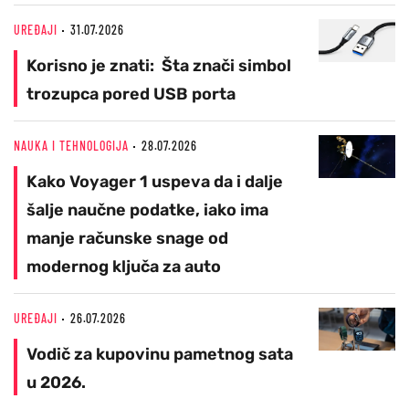
UREĐAJI
31.07.2026
Korisno je znati: Šta znači simbol
trozupca pored USB porta
NAUKA I TEHNOLOGIJA
28.07.2026
Kako Voyager 1 uspeva da i dalje
šalje naučne podatke, iako ima
manje računske snage od
modernog ključa za auto
UREĐAJI
26.07.2026
Vodič za kupovinu pametnog sata
u 2026.