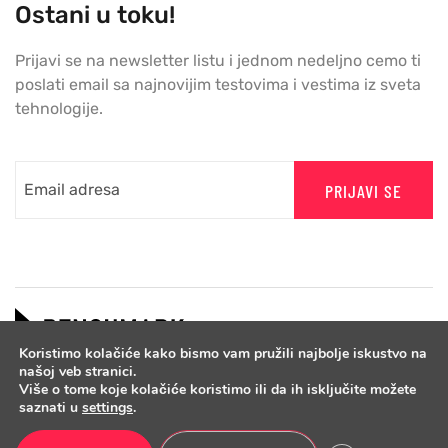
Ostani u toku!
Prijavi se na newsletter listu i jednom nedeljno cemo ti
poslati email sa najnovijim testovima i vestima iz sveta
tehnologije.
PRIJAVI SE
Koristimo kolačiće kako bismo vam pružili najbolje iskustvo na
našoj veb stranici.
Više o tome koje kolačiće koristimo ili da ih isključite možete
saznati u
settings
.