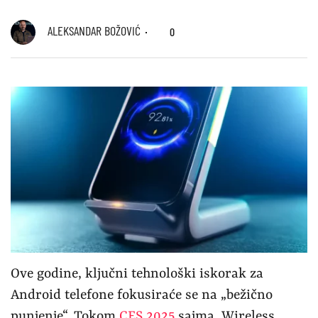
ALEKSANDAR BOŽOVIĆ
0
Ove godine, ključni tehnološki iskorak za
Android telefone fokusiraće se na „bežično
punjenje“. Tokom
CES 2025
sajma, Wireless