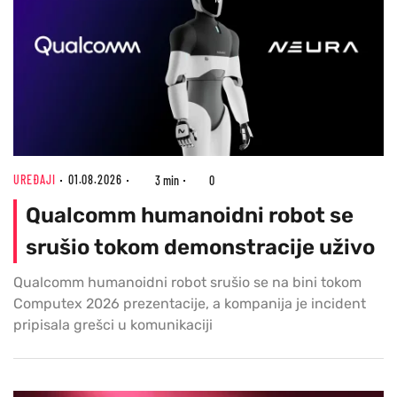
UREĐAJI
01.08.2026
3 min
0
Qualcomm humanoidni robot se
srušio tokom demonstracije uživo
Qualcomm humanoidni robot srušio se na bini tokom
Computex 2026 prezentacije, a kompanija je incident
pripisala grešci u komunikaciji