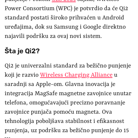
Power Consortium (WPC) je potvrdio da će Qi2
standard postati široko prihvaćen u Android
uređajima, dok su Samsung i Google direktno
najavili podršku za ovaj novi sistem.
Šta je Qi2?
Qi2 je univerzalni standard za bežično punjenje
koji je razvio
Wireless Charging Alliance
u
saradnji sa Apple-om. Glavna inovacija je
integracija MagSafe magnetne zavojnice unutar
telefona, omogućavajući precizno poravnanje
zavojnice punjača pomoću magneta. Ova
tehnologija poboljšava stabilnost i efikasnost
punjenja, uz podršku za bežično punjenje do 15