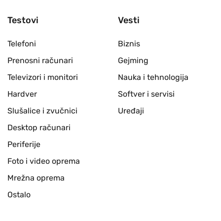
Testovi
Vesti
Telefoni
Biznis
Prenosni računari
Gejming
Televizori i monitori
Nauka i tehnologija
Hardver
Softver i servisi
Slušalice i zvučnici
Uređaji
Desktop računari
Periferije
Foto i video oprema
Mrežna oprema
Ostalo