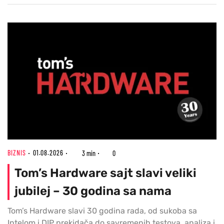
BIZNIS
01.08.2026
3 min
0
Tom’s Hardware sajt slavi veliki
jubilej – 30 godina sa nama
Tom’s Hardware slavi 30 godina rada, od sukoba sa
Intelom i DIP prekidača do savremenih testova, analiza i