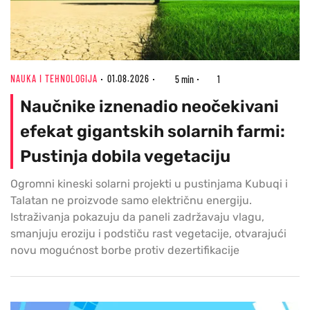
NAUKA I TEHNOLOGIJA
01.08.2026
5 min
1
Naučnike iznenadio neočekivani
efekat gigantskih solarnih farmi:
Pustinja dobila vegetaciju
Ogromni kineski solarni projekti u pustinjama Kubuqi i
Talatan ne proizvode samo električnu energiju.
Istraživanja pokazuju da paneli zadržavaju vlagu,
smanjuju eroziju i podstiču rast vegetacije, otvarajući
novu mogućnost borbe protiv dezertifikacije