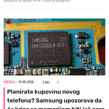
dodatni drajveri ili BT USB predajnici
UREĐAJI
01.08.2026
3 min
1
Planirate kupovinu novog
telefona? Samsung upozorava da