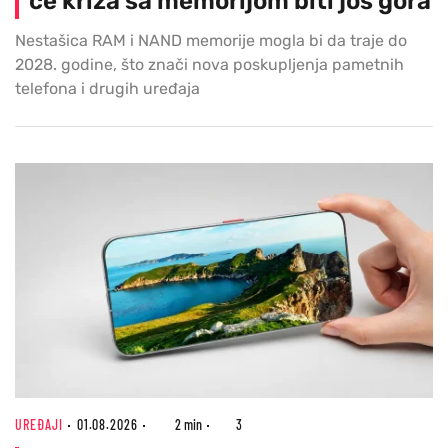
će kriza sa memorijom biti još gora
Nestašica RAM i NAND memorije mogla bi da traje do
2028. godine, što znači nova poskupljenja pametnih
telefona i drugih uređaja
UREĐAJI
01.08.2026
2 min
3