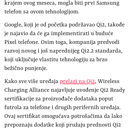
krajem ovog meseca, mogla biti prvi Samsung
telefon sa ovom tehnologijom.
Google, koji je od početka podržavao Qi2, takođe
je najavio da će ga implementirati u buduće
Pixel telefone. Osim toga, kompanija predvodi
razvoj novog i još naprednijeg Qi2.2 standarda,
koji uključuje vlastitu tehnologiju za brzo
bežično punjenje.
Kako sve više uređaja
prelazi na Qi2
, Wireless
Charging Alliance najavljuje uvođenje Qi2 Ready
sertifikacije za proizvođače dodataka poput
futrola za telefone i drugih perifernih uređaja.
Ovaj sertifikat omogućava potrošačima da lako
prepoznaju dodatke koji pružaju prednosti Qi2