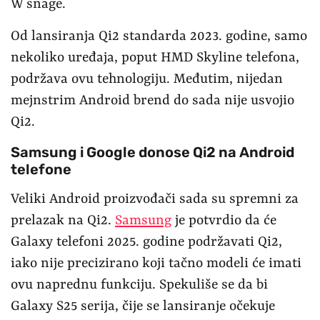
W snage.
Od lansiranja Qi2 standarda 2023. godine, samo
nekoliko uređaja, poput HMD Skyline telefona,
podržava ovu tehnologiju. Međutim, nijedan
mejnstrim Android brend do sada nije usvojio
Qi2.
Samsung i Google donose Qi2 na Android
telefone
Veliki Android proizvođači sada su spremni za
prelazak na Qi2.
Samsung
je potvrdio da će
Galaxy telefoni 2025. godine podržavati Qi2,
iako nije precizirano koji tačno modeli će imati
ovu naprednu funkciju. Spekuliše se da bi
Galaxy S25 serija, čije se lansiranje očekuje