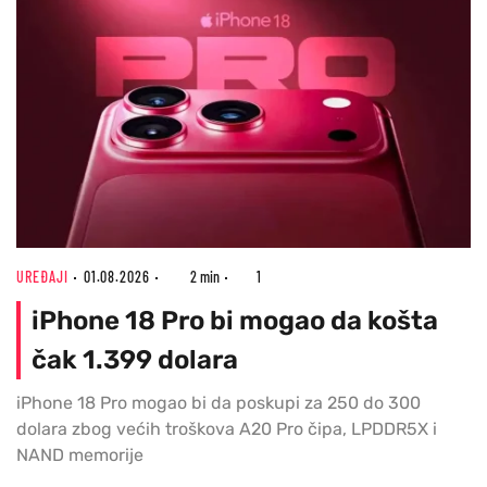
UREĐAJI
01.08.2026
2 min
1
iPhone 18 Pro bi mogao da košta
čak 1.399 dolara
iPhone 18 Pro mogao bi da poskupi za 250 do 300
dolara zbog većih troškova A20 Pro čipa, LPDDR5X i
NAND memorije