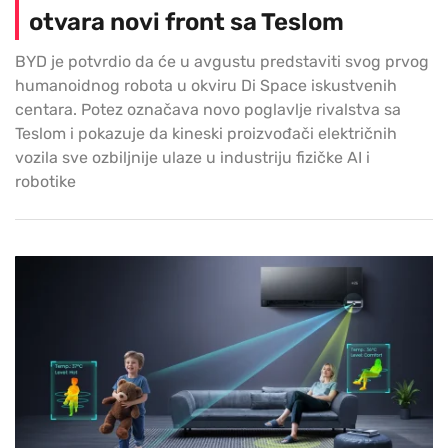
otvara novi front sa Teslom
BYD je potvrdio da će u avgustu predstaviti svog prvog
humanoidnog robota u okviru Di Space iskustvenih
centara. Potez označava novo poglavlje rivalstva sa
Teslom i pokazuje da kineski proizvođači električnih
vozila sve ozbiljnije ulaze u industriju fizičke AI i
robotike