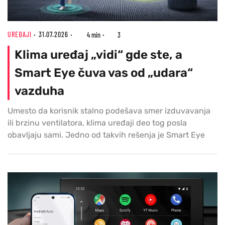
UREĐAJI
31.07.2026
4 min
3
Klima uređaj „vidi“ gde ste, a
Smart Eye čuva vas od „udara“
vazduha
Umesto da korisnik stalno podešava smer izduvavanja
ili brzinu ventilatora, klima uređaji deo tog posla
obavljaju sami. Jedno od takvih rešenja je Smart Eye