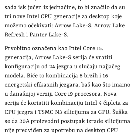
sada isključen iz jednačine, to bi značilo da su
tri nove Intel CPU generacije za desktop koje
možemo očekivati: Arrow Lake-S, Arrow Lake
Refresh i Panter Lake-S.
Prvobitno označena kao Intel Core 15.
generacija, Arrow Lake-S serija će vratiti
konfiguraciju od 24 jezgra u slučaju najjačeg
modela. Biće to kombinacija 8 brzih i 16
energetski efikasnih jezgara, baš kao što imamo
u današnjoj verziji Core i9 procesora. Nova
serija će koristiti kombinaciju Intel 4 čipleta za
CPU jezgra i TSMC N3 silicijuma za GPU. Šuška
se da 20A proizvodni postupak izrade silicijuma
nije predviđen za upotrebu na desktop CPU