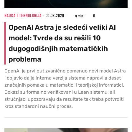
NAUKA I TEHNOLOGIJA
03.08.2026
4 min
0
OpenAI Astra je sledeći veliki AI
model: Tvrde da su rešili 10
dugogodišnjih matematičkih
problema
OpenAI je prvi put zvanično pomenuo novi model Astra
i objavio da je interna verzija sistema napravila deset
značajnih pomaka u matematici i teorijskoj informatici.
Dokazi su formalno verifikovani u Lean sistemu, ali
stručnjaci upozoravaju da rezultate tek treba potvrditi
kroz standardni naučni proces.