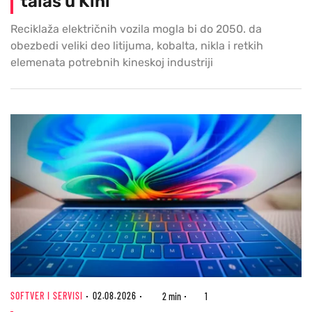
talas u Kini
Reciklaža električnih vozila mogla bi do 2050. da
obezbedi veliki deo litijuma, kobalta, nikla i retkih
elemenata potrebnih kineskoj industriji
SOFTVER I SERVISI
02.08.2026
2 min
1