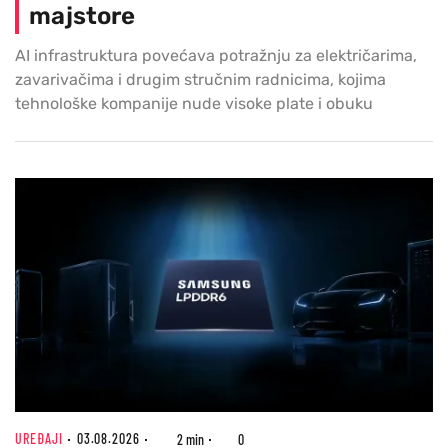
majstore
AI infrastruktura povećava potražnju za električarima,
zavarivačima i drugim stručnim radnicima, kojima
tehnološke kompanije nude visoke plate i obuku
UREĐAJI
03.08.2026
2 min
0