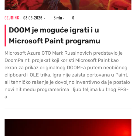
GEJMING
03.08.2026
5 min
0
DOOM je moguće igrati i u
Microsoft Paint programu
Microsoft Azure CTO Mark Russinovich predstavio je
DoomPaint, projekat koji koristi Microsoft Paint kao
ekran za prikaz originalnog DOOM-a putem neobičnog
clipboard i OLE trika. Igra nije zaista portovana u Paint,
ali tehničko rešenje je dovoljno inventivno da je postalo
novi hit među programerima i ljubiteljima kultnog FPS-
a.