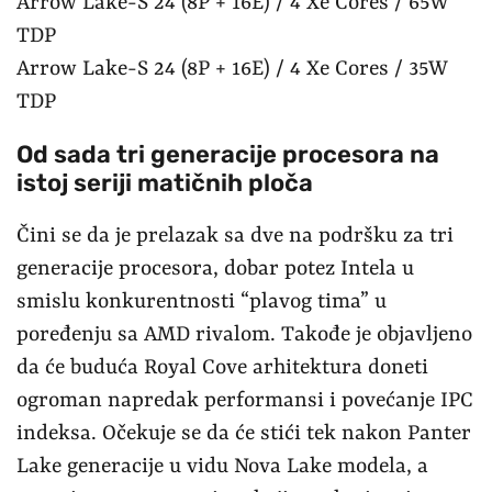
Arrow Lake-S 24 (8P + 16E) / 4 Xe Cores / 65W
TDP
Arrow Lake-S 24 (8P + 16E) / 4 Xe Cores / 35W
TDP
Od sada tri generacije procesora na
istoj seriji matičnih ploča
Čini se da je prelazak sa dve na podršku za tri
generacije procesora, dobar potez Intela u
smislu konkurentnosti “plavog tima” u
poređenju sa AMD rivalom. Takođe je objavljeno
da će buduća Royal Cove arhitektura doneti
ogroman napredak performansi i povećanje IPC
indeksa. Očekuje se da će stići tek nakon Panter
Lake generacije u vidu Nova Lake modela, a