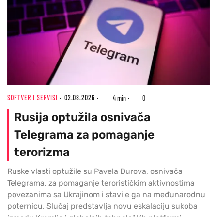
SOFTVER I SERVISI
02.08.2026
4 min
0
Rusija optužila osnivača
Telegrama za pomaganje
terorizma
Ruske vlasti optužile su Pavela Durova, osnivača
Telegrama, za pomaganje terorističkim aktivnostima
povezanima sa Ukrajinom i stavile ga na međunarodnu
poternicu. Slučaj predstavlja novu eskalaciju sukoba