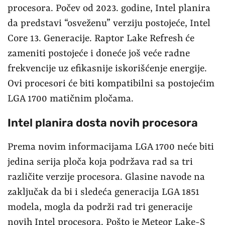
procesora. Počev od 2023. godine, Intel planira
da predstavi “osveženu” verziju postojeće, Intel
Core 13. Generacije. Raptor Lake Refresh će
zameniti postojeće i doneće još veće radne
frekvencije uz efikasnije iskorišćenje energije.
Ovi procesori će biti kompatibilni sa postojećim
LGA 1700 matičnim pločama.
Intel planira dosta novih procesora
Prema novim informacijama LGA 1700 neće biti
jedina serija ploča koja podržava rad sa tri
različite verzije procesora. Glasine navode na
zaključak da bi i sledeća generacija LGA 1851
modela, mogla da podrži rad tri generacije
novih Intel procesora. Pošto je Meteor Lake-S