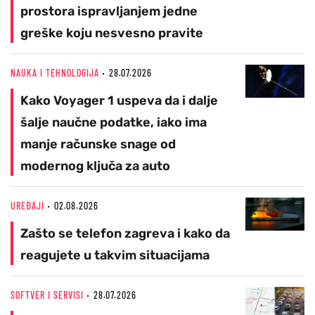
prostora ispravljanjem jedne
greške koju nesvesno pravite
NAUKA I TEHNOLOGIJA
28.07.2026
Kako Voyager 1 uspeva da i dalje
šalje naučne podatke, iako ima
manje računske snage od
modernog ključa za auto
UREĐAJI
02.08.2026
Zašto se telefon zagreva i kako da
reagujete u takvim situacijama
SOFTVER I SERVISI
28.07.2026