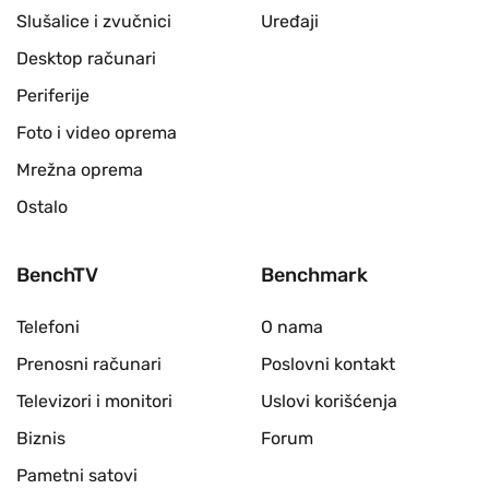
Slušalice i zvučnici
Uređaji
Desktop računari
Periferije
Foto i video oprema
Mrežna oprema
Ostalo
BenchTV
Benchmark
Telefoni
O nama
Prenosni računari
Poslovni kontakt
Televizori i monitori
Uslovi korišćenja
Biznis
Forum
Pametni satovi