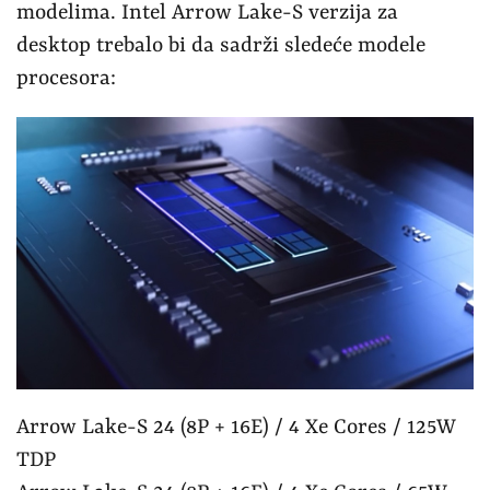
modelima. Intel Arrow Lake-S verzija za
desktop trebalo bi da sadrži sledeće modele
procesora:
Arrow Lake-S 24 (8P + 16E) / 4 Xe Cores / 125W
TDP