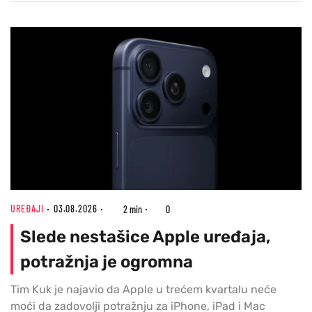
UREĐAJI
03.08.2026
2 min
0
Slede nestašice Apple uređaja,
potražnja je ogromna
Tim Kuk je najavio da Apple u trećem kvartalu neće
moći da zadovolji potražnju za iPhone, iPad i Mac