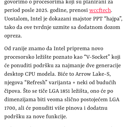
govorimo o procesorima koji su planirani za
period posle 2025. godine, prenosi
wccftech
.
Uostalom, Intel je dokazani majstor PPT “hajpa”,
tako da ove tvrdnje uzmite sa dodatnom dozom
opreza.
Od ranije znamo da Intel priprema novo
procesorsko ležište poznato kao “V-Socket” koji
će ponuditi podršku za najmanje dve generacije
desktop CPU modela. Biće to Arrow Lake-S,
njegova “Refresh” varijanta + neki od budućih
čipova. Što se tiče LGA 1851 ležišta, ono će po
dimenzijama biti veoma slično postojećem LGA
1700, ali će ponuditi više pinova i dodatnu
podršku za nove funkcije.