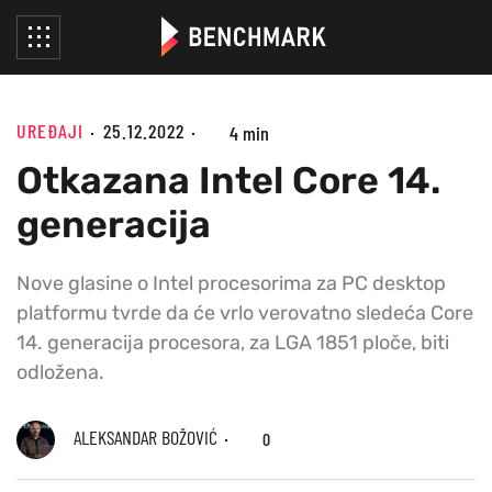
UREĐAJI
25.12.2022
4 min
Otkazana Intel Core 14.
generacija
Nove glasine o Intel procesorima za PC desktop
platformu tvrde da će vrlo verovatno sledeća Core
14. generacija procesora, za LGA 1851 ploče, biti
odložena.
ALEKSANDAR BOŽOVIĆ
0