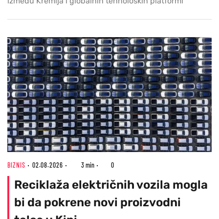
između Kremlja i globalnih tehnoloških platformi
BIZNIS
02.08.2026
3 min
0
Reciklaža električnih vozila mogla
bi da pokrene novi proizvodni