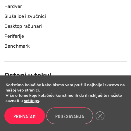
Hardver
Slušalice i zvučnici
Desktop računari
Periferije
Benchmark
Ostani u toku!
Koristimo kolačiće kako bismo vam pružili najbolje iskustvo na
Prijavi se na newsletter listu i jednom nedeljno cemo ti
našoj veb stranici.
Više o tome koje kolačiće koristimo ili da ih isključite možete
poslati email sa najnovijim testovima i vestima iz sveta
saznati u
settings
.
tehnologije.
Close GDPR Cook
PRIHVATAM
PODEŠAVANJA
PRIJAVI SE