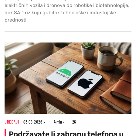
električnih vozila i dronova do robotike i biotehnologije,
dok SAD rizikuju gubitak tehnološke i industrijske
prednosti.
UREĐAJI
03.08.2026
4 min
26
Podržavate li zabranu telefona u