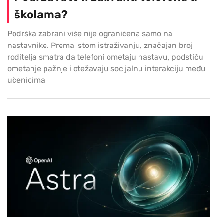
školama?
Podrška zabrani više nije ograničena samo na
nastavnike. Prema istom istraživanju, značajan broj
roditelja smatra da telefoni ometaju nastavu, podstiču
ometanje pažnje i otežavaju socijalnu interakciju među
učenicima