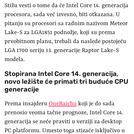
Stižu vesti o tome da će Intel Core 14. generacija
procesora, sada već izvesno, biti otkazana. U
pitanju su procesori sa radnim nazivom Meteor
Lake-S za LGA1851 podnožje, koji su prema
prvobitnom planu, trebali da naslede postojeću
LGA 1700 seriju 13. generacije Raptor Lake-S
modela.
Stopirana Intel Core 14. generacija,
novo ležište će primati tri buduće CPU
generacije
Prema insajderu
OneRaichu
koji je do sada
prenosio veoma tačne prognoze, Intel Core 14.
generacija se neće praviti u verziji za desktop
PC platformu. Umesto toga stizaće isključivo u