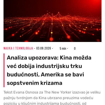
NAUKA I TEHNOLOGIJA
03.08.2026
5 min
0
Analiza upozorava: Kina možda
već dobija industrijsku trku
budućnosti, Amerika se bavi
sopstvenim krizama
Tekst Evana Osnosa za The New Yorker izazvao je veliku
pažnju tvrdnjom da Kina ubrzano preuzima vodeću
poziciju u ključnim industrijama budućnosti, od