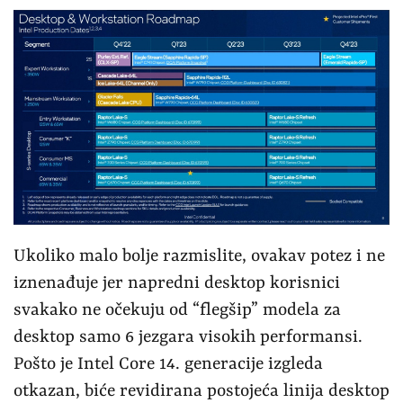
Ukoliko malo bolje razmislite, ovakav potez i ne
iznenađuje jer napredni desktop korisnici
svakako ne očekuju od “flegšip” modela za
desktop samo 6 jezgara visokih performansi.
Pošto je Intel Core 14. generacije izgleda
otkazan, biće revidirana postojeća linija desktop