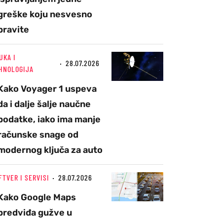
greške koju nesvesno
pravite
UKA I
28.07.2026
HNOLOGIJA
Kako Voyager 1 uspeva
da i dalje šalje naučne
podatke, iako ima manje
računske snage od
modernog ključa za auto
FTVER I SERVISI
28.07.2026
Kako Google Maps
predviđa gužve u