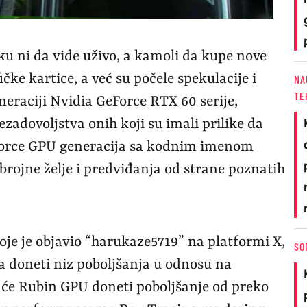
iku ni da vide uživo, a kamoli da kupe nove
čke kartice, a već su počele spekulacije i
NA
TE
eneraciji Nvidia GeForce RTX 60 serije,
adovoljstva onih koji su imali prilike da
Force GPU generacija sa kodnim imenom
 brojne želje i predviđanja od strane poznatih
e je objavio “harukaze5719” na platformi X,
SO
a doneti niz poboljšanja u odnosu na
a će Rubin GPU doneti poboljšanje od preko