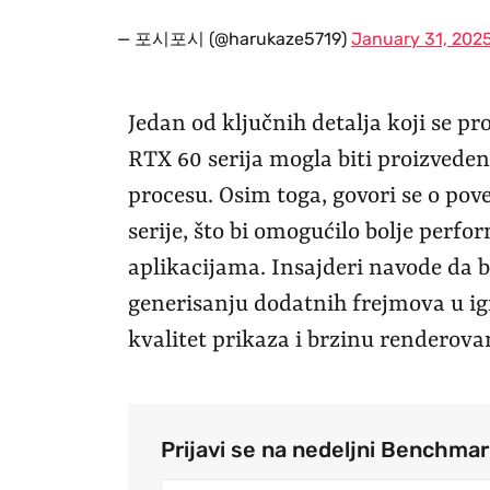
— 포시포시 (@harukaze5719)
January 31, 202
Jedan od ključnih detalja koji se pr
RTX 60 serija mogla biti proizve
procesu. Osim toga, govori se o p
serije, što bi omogućilo bolje per
aplikacijama. Insajderi navode da b
generisanju dodatnih frejmova u ig
kvalitet prikaza i brzinu renderova
Prijavi se na nedeljni Benchma