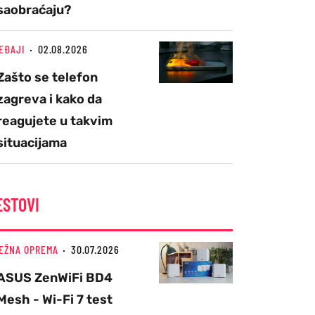
saobraćaju?
EĐAJI
02.08.2026
Zašto se telefon
zagreva i kako da
reagujete u takvim
situacijama
ESTOVI
EŽNA OPREMA
30.07.2026
ASUS ZenWiFi BD4
Mesh - Wi-Fi 7 test