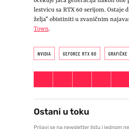
očekuje jača generacija nakon one 
lestvicu sa RTX 60 serijom. Ostaje d
želja“ obistiniti u zvaničnim naj
Town
.
NVIDIA
GEFORCE RTX 60
GRAFIČKE
Ostani u toku
Prijavi se na newsletter listu i jednom n