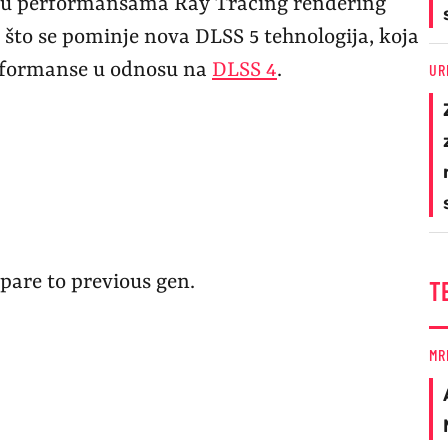
% u performansama Ray Tracing rendering
e što se pominje nova DLSS 5 tehnologija, koja
erformanse u odnosu na
DLSS 4
.
UR
pare to previous gen.
T
MR