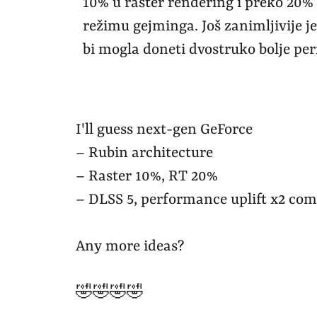
10% u raster rendering i preko 20
režimu gejminga. Još zanimljivije j
bi mogla doneti dvostruko bolje p
I'll guess next-gen GeForce
– Rubin architecture
– Raster 10%, RT 20%
– DLSS 5, performance uplift x2 com
Any more ideas?
🤣🤣🤣🤣