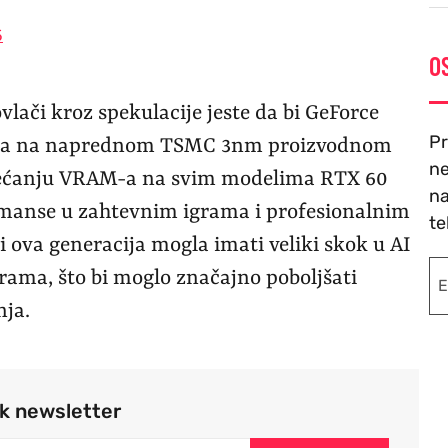
5
O
ovlači kroz spekulacije jeste da bi GeForce
Pr
dena na naprednom TSMC 3nm proizvodnom
ne
ovećanju VRAM-a na svim modelima RTX 60
na
formanse u zahtevnim igrama i profesionalnim
te
i ova generacija mogla imati veliki skok u AI
rama, što bi moglo značajno poboljšati
nja.
rk newsletter