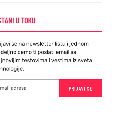
STANI U TOKU
ijavi se na newsletter listu i jednom
deljno cemo ti poslati email sa
jnovijim testovima i vestima iz sveta
hnologije.
PRIJAVI SE