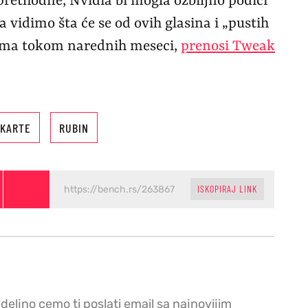
prethodne, Nvidia bi mogla ozbiljno podići
a vidimo šta će se od ovih glasina i „pustih
avama tokom narednih meseci,
prenosi Tweak
 KARTE
RUBIN
ISKOPIRAJ LINK
edeljno cemo ti poslati email sa najnovijim