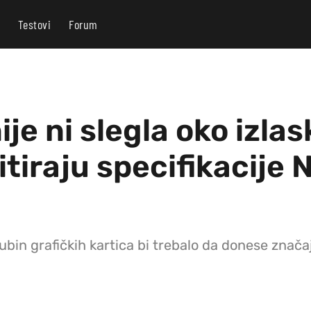
Testovi
Forum
ije ni slegla oko izla
citiraju specifikacije
bin grafičkih kartica bi trebalo da donese znača