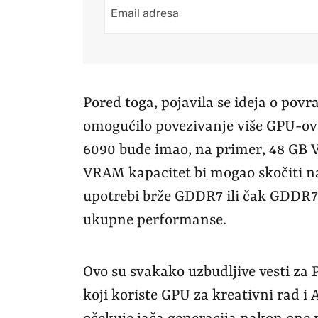
Pored toga, pojavila se ideja o povr
omogućilo povezivanje više GPU-ov
6090 bude imao, na primer, 48 GB
VRAM kapacitet bi mogao skočiti na
upotrebi brže GDDR7 ili čak GDDR7X
ukupne performanse.
Ovo su svakako uzbudljive vesti za P
koji koriste GPU za kreativni rad i 