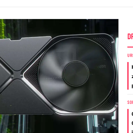
D
UR
SO