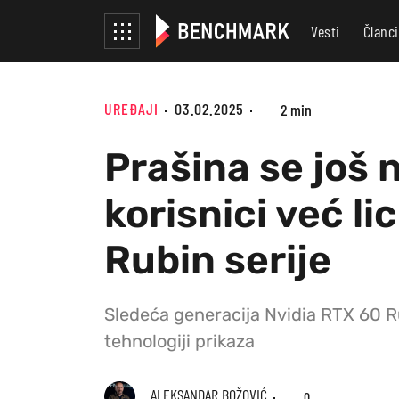
Vesti
Članci
UREĐAJI
03.02.2025
2 min
Prašina se još n
korisnici već li
Rubin serije
Sledeća generacija Nvidia RTX 60 Ru
tehnologiji prikaza
ALEKSANDAR BOŽOVIĆ
0