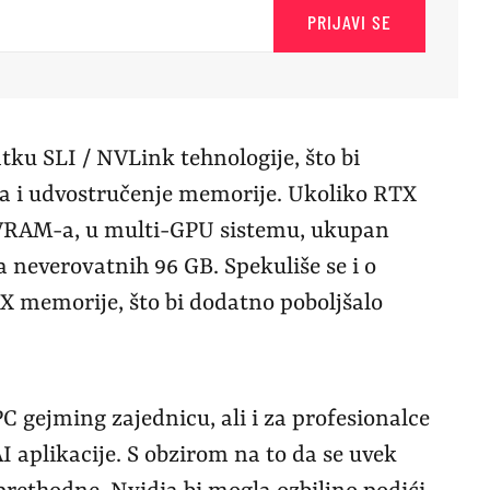
PRIJAVI SE
atku SLI / NVLink tehnologije, što bi
a i udvostručenje memorije. Ukoliko RTX
 VRAM-a, u multi-GPU sistemu, ukupan
 neverovatnih 96 GB. Spekuliše se i o
 memorije, što bi dodatno poboljšalo
C gejming zajednicu, ali i za profesionalce
AI aplikacije. S obzirom na to da se uvek