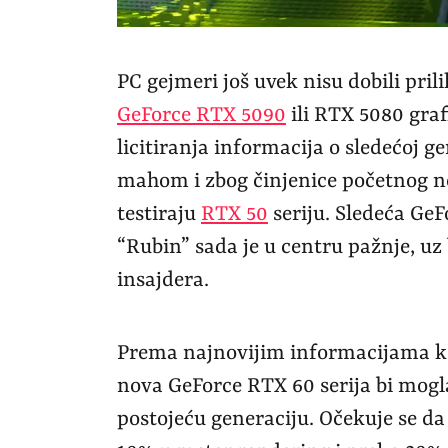
PC gejmeri još uvek nisu dobili pril
GeForce RTX 5090
ili RTX 5080 grafi
licitiranja informacija o sledećoj g
mahom i zbog činjenice početnog nez
testiraju
RTX 50
seriju. Sledeća Ge
“Rubin” sada je u centru pažnje, uz
insajdera.
Prema najnovijim informacijama koj
nova GeForce RTX 60 serija bi mogl
postojeću generaciju. Očekuje se d