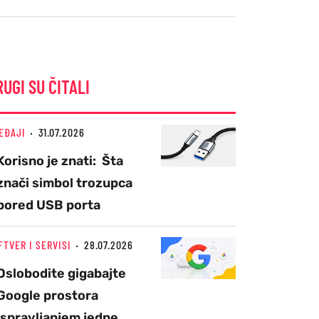
RUGI SU ČITALI
EĐAJI
31.07.2026
Korisno je znati: Šta
znači simbol trozupca
pored USB porta
FTVER I SERVISI
28.07.2026
Oslobodite gigabajte
Google prostora
ispravljanjem jedne