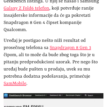
Geekbench listinga. U njoj se našao i Samsung
Galaxy Z Fold6 telefon
, koji potvrđuje ranije
insajderske informacije da će ga pokretati
Snapdragon 8 Gen 4 čipset kompanije
Qualcomm.
Uređaj je postigao nešto niži rezultat od
prosečnog telefona sa
Snapdragon 8 Gen 3
čipom, ali to može da bude zbog toga što je u
pitanju predprodukcioni uzorak. Pre nego što
uređaj bude pušten u prodaju, uvek su mu
potrebna dodatna podešavanja, primećuje
SamMobile
.