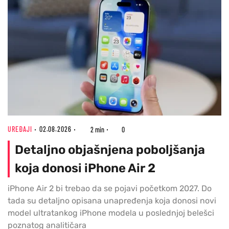
UREĐAJI
02.08.2026
2 min
0
Detaljno objašnjena poboljšanja
koja donosi iPhone Air 2
iPhone Air 2 bi trebao da se pojavi početkom 2027. Do
tada su detaljno opisana unapređenja koja donosi novi
model ultratankog iPhone modela u poslednjoj belešci
poznatog analitičara