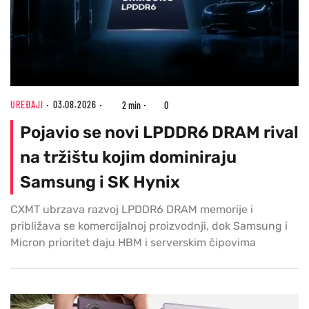
UREĐAJI
03.08.2026
2 min
0
Pojavio se novi LPDDR6 DRAM rival
na tržištu kojim dominiraju
Samsung i SK Hynix
CXMT ubrzava razvoj LPDDR6 DRAM memorije i
približava se komercijalnoj proizvodnji, dok Samsung i
Micron prioritet daju HBM i serverskim čipovima