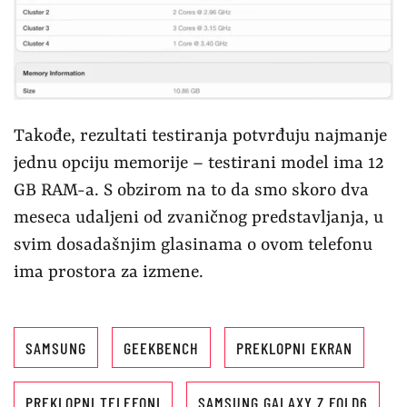
Takođe, rezultati testiranja potvrđuju najmanje
jednu opciju memorije – testirani model ima 12
GB RAM-a. S obzirom na to da smo skoro dva
meseca udaljeni od zvaničnog predstavljanja, u
svim dosadašnjim glasinama o ovom telefonu
ima prostora za izmene.
SAMSUNG
GEEKBENCH
PREKLOPNI EKRAN
PREKLOPNI TELEFONI
SAMSUNG GALAXY Z FOLD6