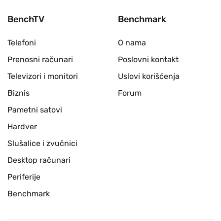
BenchTV
Benchmark
Telefoni
O nama
Prenosni računari
Poslovni kontakt
Televizori i monitori
Uslovi korišćenja
Biznis
Forum
Pametni satovi
Hardver
Slušalice i zvučnici
Desktop računari
Periferije
Benchmark