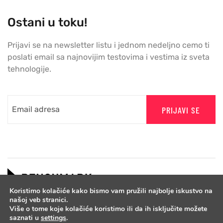
Ostani u toku!
Prijavi se na newsletter listu i jednom nedeljno cemo ti
poslati email sa najnovijim testovima i vestima iz sveta
tehnologije.
PRIJAVI SE
Koristimo kolačiće kako bismo vam pružili najbolje iskustvo na
našoj veb stranici.
Više o tome koje kolačiće koristimo ili da ih isključite možete
saznati u
settings
.