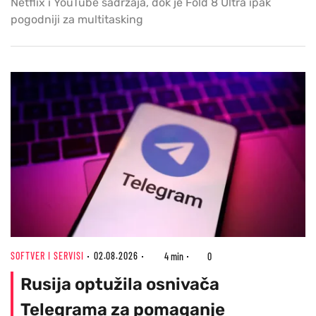
Netflix i YouTube sadržaja, dok je Fold 8 Ultra ipak
pogodniji za multitasking
SOFTVER I SERVISI
02.08.2026
4 min
0
Rusija optužila osnivača
Telegrama za pomaganje