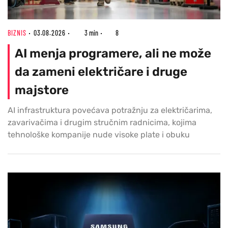
BIZNIS
03.08.2026
3 min
8
AI menja programere, ali ne može
da zameni električare i druge
majstore
AI infrastruktura povećava potražnju za električarima,
zavarivačima i drugim stručnim radnicima, kojima
tehnološke kompanije nude visoke plate i obuku