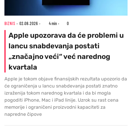
BIZNIS
02.08.2026
4 min
0
Apple upozorava da će problemi u
lancu snabdevanja postati
„značajno veći“ već narednog
kvartala
Apple je tokom objave finansijskih rezultata upozorio da
će ograničenja u lancu snabdevanja postati znatno
izraženija tokom narednog kvartala i da bi mogla
pogoditi iPhone, Mac i iPad linije. Uzrok su rast cena
memorije i ograničeni proizvodni kapaciteti za
napredne čipove