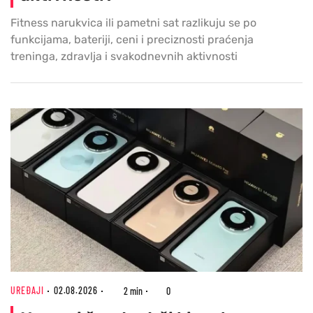
Fitness narukvica ili pametni sat razlikuju se po
funkcijama, bateriji, ceni i preciznosti praćenja
treninga, zdravlja i svakodnevnih aktivnosti
UREĐAJI
02.08.2026
2 min
0