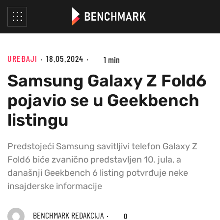
UREĐAJI
18.05.2024
1 min
Samsung Galaxy Z Fold6
pojavio se u Geekbench
listingu
Predstojeći Samsung savitljivi telefon Galaxy Z
Fold6 biće zvanično predstavljen 10. jula, a
današnji Geekbench 6 listing potvrđuje neke
insajderske informacije
BENCHMARK REDAKCIJA
0