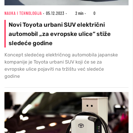
NAUKA I TEHNOLOGIJA
05.12.2023
2 min
0
Novi Toyota urbani SUV električni
automobil „za evropske ulice“ stiže
sledeće godine
Koncept sledećeg električnog automobila japanske
kompanije je Toyota urbani SUV koji će se za
evropske ulice pojaviti na tržištu već sledeće
godine