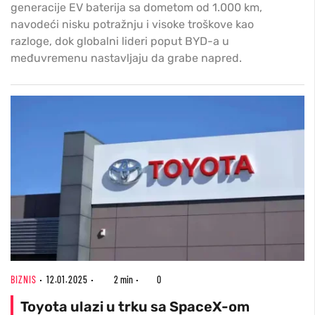
generacije EV baterija sa dometom od 1.000 km,
navodeći nisku potražnju i visoke troškove kao
razloge, dok globalni lideri poput BYD-a u
međuvremenu nastavljaju da grabe napred.
BIZNIS
12.01.2025
2 min
0
Toyota ulazi u trku sa SpaceX-om