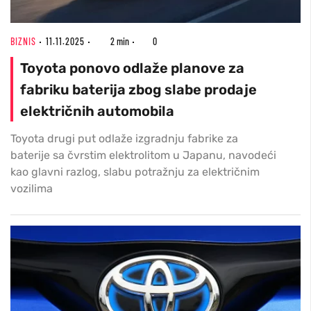
BIZNIS
11.11.2025
2 min
0
Toyota ponovo odlaže planove za
fabriku baterija zbog slabe prodaje
električnih automobila
Toyota drugi put odlaže izgradnju fabrike za
baterije sa čvrstim elektrolitom u Japanu, navodeći
kao glavni razlog, slabu potražnju za električnim
vozilima