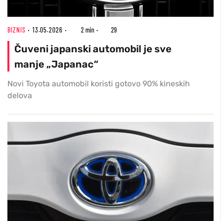
BIZNIS
13.05.2026
2 min
29
Čuveni japanski automobil je sve
manje „Japanac“
Novi Toyota automobil koristi gotovo 90% kineskih
delova