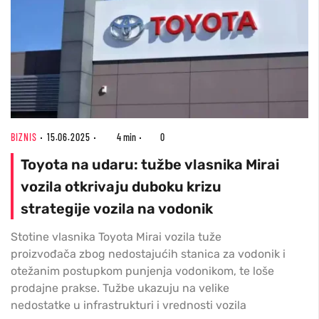
BIZNIS
15.06.2025
4 min
0
Toyota na udaru: tužbe vlasnika Mirai
vozila otkrivaju duboku krizu
strategije vozila na vodonik
Stotine vlasnika Toyota Mirai vozila tuže
proizvođača zbog nedostajućih stanica za vodonik i
otežanim postupkom punjenja vodonikom, te loše
prodajne prakse. Tužbe ukazuju na velike
nedostatke u infrastrukturi i vrednosti vozila