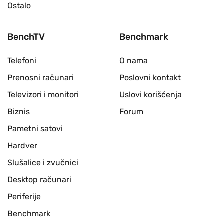
Ostalo
BenchTV
Benchmark
Telefoni
O nama
Prenosni računari
Poslovni kontakt
Televizori i monitori
Uslovi korišćenja
Biznis
Forum
Pametni satovi
Hardver
Slušalice i zvučnici
Desktop računari
Periferije
Benchmark