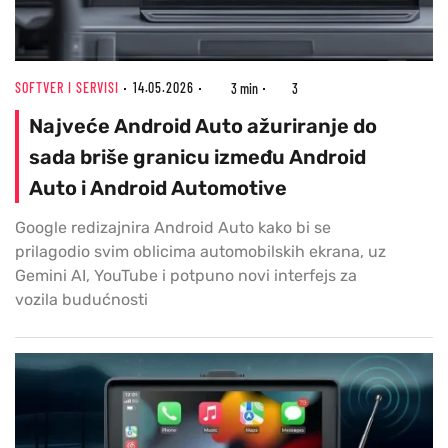
SOFTVER I SERVISI
14.05.2026
3 min
3
Najveće Android Auto ažuriranje do
sada briše granicu između Android
Auto i Android Automotive
Google redizajnira Android Auto kako bi se
prilagodio svim oblicima automobilskih ekrana, uz
Gemini AI, YouTube i potpuno novi interfejs za
vozila budućnosti