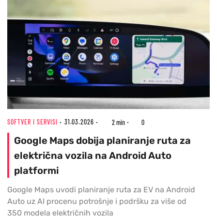
SOFTVER I SERVISI
31.03.2026
2 min
0
Google Maps dobija planiranje ruta za
električna vozila na Android Auto
platformi
Google Maps uvodi planiranje ruta za EV na Android
Auto uz AI procenu potrošnje i podršku za više od
350 modela električnih vozila