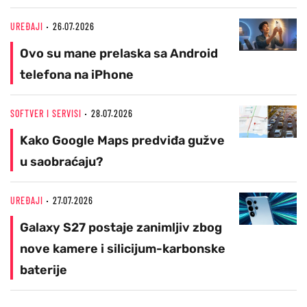
UREĐAJI
26.07.2026
Ovo su mane prelaska sa Android
telefona na iPhone
SOFTVER I SERVISI
28.07.2026
Kako Google Maps predviđa gužve
u saobraćaju?
UREĐAJI
27.07.2026
Galaxy S27 postaje zanimljiv zbog
nove kamere i silicijum-karbonske
baterije