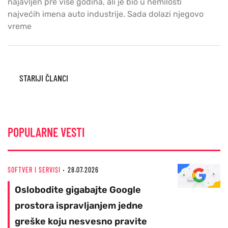
najavljen pre više godina, ali je bio u nemilosti
najvećih imena auto industrije. Sada dolazi njegovo
vreme
Posts
STARIJI ČLANCI
navigation
POPULARNE VESTI
SOFTVER I SERVISI
28.07.2026
Oslobodite gigabajte Google
prostora ispravljanjem jedne
greške koju nesvesno pravite