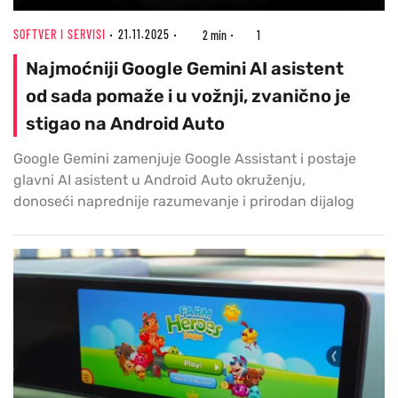
SOFTVER I SERVISI
21.11.2025
2 min
1
Najmoćniji Google Gemini AI asistent
od sada pomaže i u vožnji, zvanično je
stigao na Android Auto
Google Gemini zamenjuje Google Assistant i postaje
glavni AI asistent u Android Auto okruženju,
donoseći naprednije razumevanje i prirodan dijalog