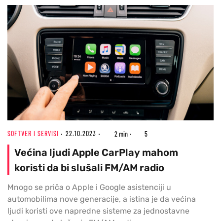
SOFTVER I SERVISI
22.10.2023
2 min
5
Većina ljudi Apple CarPlay mahom
koristi da bi slušali FM/AM radio
Mnogo se priča o Apple i Google asistenciji u
automobilima nove generacije, a istina je da većina
ljudi koristi ove napredne sisteme za jednostavne