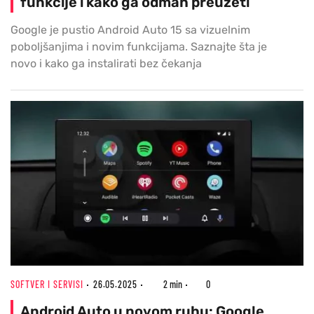
funkcije i kako ga odmah preuzeti
Google je pustio Android Auto 15 sa vizuelnim
poboljšanjima i novim funkcijama. Saznajte šta je
novo i kako ga instalirati bez čekanja
SOFTVER I SERVISI
26.05.2025
2 min
0
Android Auto u novom ruhu: Google