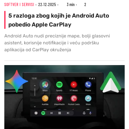
SOFTVER I SERVISI
22.12.2025
3 min
2
5 razloga zbog kojih je Android Auto
pobedio Apple CarPlay
Android Auto nudi preciznije mape, bolji glasovni
asistent, korisnije notifikacije i veću podršku
aplikacija od CarPlay okruženja