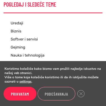
POGLEDAJ I SLEDEĆE TEME
Uređaji
Biznis
Softver i servisi
Gejming
Nauka i tehnologija
PISALI SMO I O...
Koristimo kolačiće kako bismo vam pružili najbolje iskustvo na
našoj veb stranici.
Više o tome koje kolačiće koristimo ili da ih isključite možete
saznati u
settings
.
Tehnologije
Close GDPR Cook
PRIHVATAM
PODEŠAVANJA
Biznis
Softver