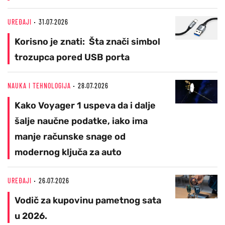
UREĐAJI
31.07.2026
Korisno je znati: Šta znači simbol
trozupca pored USB porta
NAUKA I TEHNOLOGIJA
28.07.2026
Kako Voyager 1 uspeva da i dalje
šalje naučne podatke, iako ima
manje računske snage od
modernog ključa za auto
UREĐAJI
26.07.2026
Vodič za kupovinu pametnog sata
u 2026.