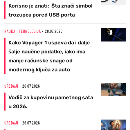
Korisno je znati: Šta znači simbol
trozupca pored USB porta
NAUKA I TEHNOLOGIJA
28.07.2026
Kako Voyager 1 uspeva da i dalje
šalje naučne podatke, iako ima
manje računske snage od
modernog ključa za auto
UREĐAJI
26.07.2026
Vodič za kupovinu pametnog sata
u 2026.
UREĐAJI
26.07.2026