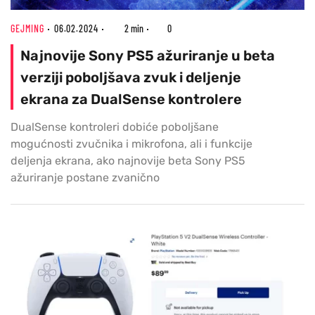
GEJMING
06.02.2024
2 min
0
Najnovije Sony PS5 ažuriranje u beta
verziji poboljšava zvuk i deljenje
ekrana za DualSense kontrolere
DualSense kontroleri dobiće poboljšane
mogućnosti zvučnika i mikrofona, ali i funkcije
deljenja ekrana, ako najnovije beta Sony PS5
ažuriranje postane zvanično