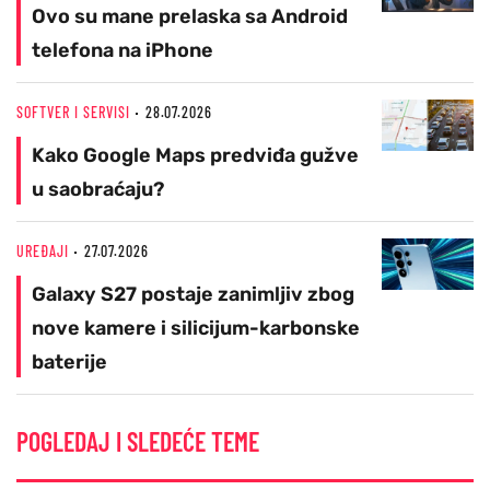
Ovo su mane prelaska sa Android
telefona na iPhone
SOFTVER I SERVISI
28.07.2026
Kako Google Maps predviđa gužve
u saobraćaju?
UREĐAJI
27.07.2026
Galaxy S27 postaje zanimljiv zbog
nove kamere i silicijum-karbonske
baterije
POGLEDAJ I SLEDEĆE TEME