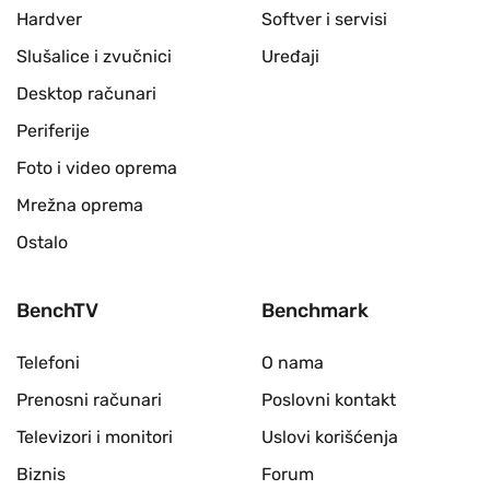
Hardver
Softver i servisi
Slušalice i zvučnici
Uređaji
Desktop računari
Periferije
Foto i video oprema
Mrežna oprema
Ostalo
BenchTV
Benchmark
Telefoni
O nama
Prenosni računari
Poslovni kontakt
Televizori i monitori
Uslovi korišćenja
Biznis
Forum