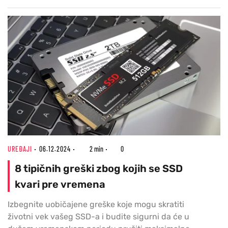
UREĐAJI
06.12.2024
2 min
0
8 tipičnih greški zbog kojih se SSD
kvari pre vremena
Izbegnite uobičajene greške koje mogu skratiti
životni vek vašeg SSD-a i budite sigurni da će u