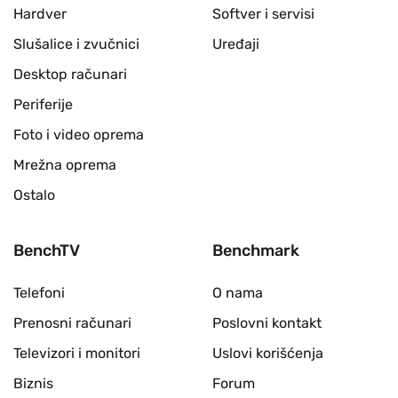
Hardver
Softver i servisi
Slušalice i zvučnici
Uređaji
Desktop računari
Periferije
Foto i video oprema
Mrežna oprema
Ostalo
BenchTV
Benchmark
Telefoni
O nama
Prenosni računari
Poslovni kontakt
Televizori i monitori
Uslovi korišćenja
Biznis
Forum