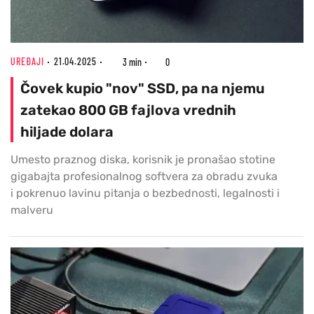
UREĐAJI
21.04.2025
3 min
0
Čovek kupio "nov" SSD, pa na njemu
zatekao 800 GB fajlova vrednih
hiljade dolara
Umesto praznog diska, korisnik je pronašao stotine
gigabajta profesionalnog softvera za obradu zvuka
i pokrenuo lavinu pitanja o bezbednosti, legalnosti i
malveru