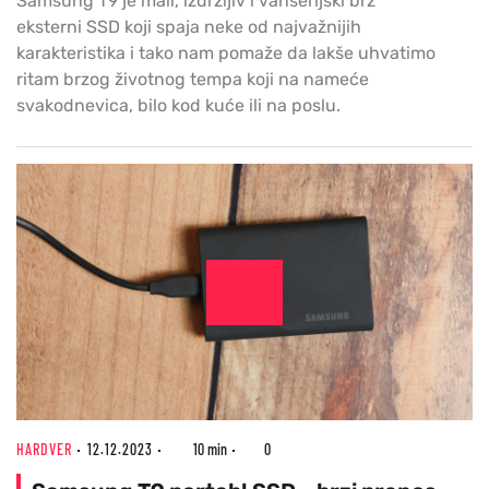
Samsung T9 je mali, izdržljiv i vanserijski brz
eksterni SSD koji spaja neke od najvažnijih
karakteristika i tako nam pomaže da lakše uhvatimo
ritam brzog životnog tempa koji na nameće
svakodnevica, bilo kod kuće ili na poslu.
HARDVER
12.12.2023
10 min
0