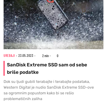
UREĐAJI
23.05.2023
2 min
0
SanDisk Extreme SSD sam od sebe
briše podatke
Dok su ljudi gubili terabajte i terabajte podataka,
Western Digital je nudio SanDisk Extreme SSD-ove
sa ogromnim popustom kako bi se rešio
problematičnih zaliha