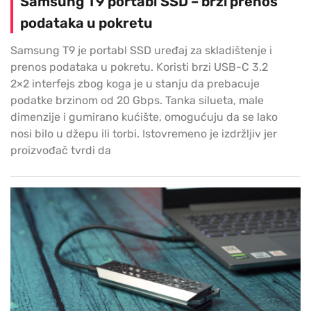
Samsung T9 portabl SSD – brzi prenos
podataka u pokretu
Samsung T9 je portabl SSD uređaj za skladištenje i
prenos podataka u pokretu. Koristi brzi USB-C 3.2
2×2 interfejs zbog koga je u stanju da prebacuje
podatke brzinom od 20 Gbps. Tanka silueta, male
dimenzije i gumirano kućište, omogućuju da se lako
nosi bilo u džepu ili torbi. Istovremeno je izdržljiv jer
proizvođač tvrdi da