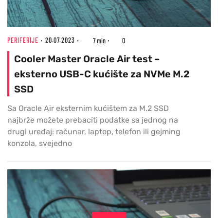
PERIFERIJE
20.07.2023
7 min
0
Cooler Master Oracle Air test –
eksterno USB-C kućište za NVMe M.2
SSD
Sa Oracle Air eksternim kućištem za M.2 SSD
najbrže možete prebaciti podatke sa jednog na
drugi uređaj: računar, laptop, telefon ili gejming
konzola, svejedno