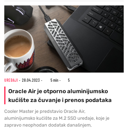
UREĐAJI
28.04.2023
5 min
5
Oracle Air je otporno aluminijumsko
kućište za čuvanje i prenos podataka
Cooler Master je predstavio Oracle Air,
aluminijumsko kućište za M.2 SSD uređaje, koje je
zapravo neophodan dodatak današnjem,