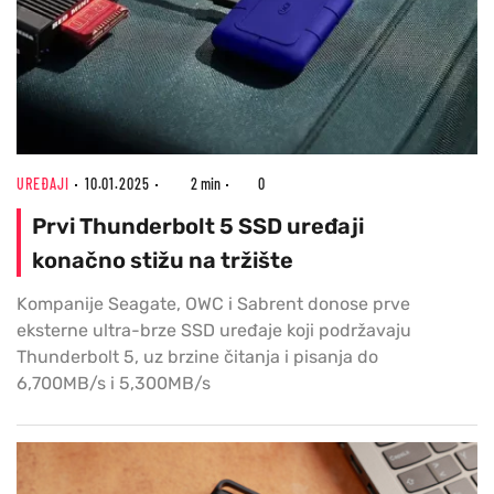
UREĐAJI
10.01.2025
2 min
0
Prvi Thunderbolt 5 SSD uređaji
konačno stižu na tržište
Kompanije Seagate, OWC i Sabrent donose prve
eksterne ultra-brze SSD uređaje koji podržavaju
Thunderbolt 5, uz brzine čitanja i pisanja do
6,700MB/s i 5,300MB/s