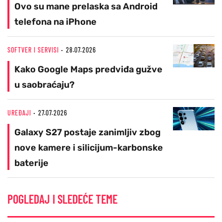
Ovo su mane prelaska sa Android
telefona na iPhone
SOFTVER I SERVISI
28.07.2026
Kako Google Maps predviđa gužve
u saobraćaju?
UREĐAJI
27.07.2026
Galaxy S27 postaje zanimljiv zbog
nove kamere i silicijum-karbonske
baterije
POGLEDAJ I SLEDEĆE TEME