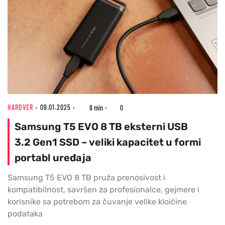
HARDVER
09.01.2025
8 min
0
Samsung T5 EVO 8 TB eksterni USB
3.2 Gen1 SSD – veliki kapacitet u formi
portabl uređaja
Samsung T5 EVO 8 TB pruža prenosivost i
kompatibilnost, savršen za profesionalce, gejmere i
korisnike sa potrebom za čuvanje velike kloičine
podataka