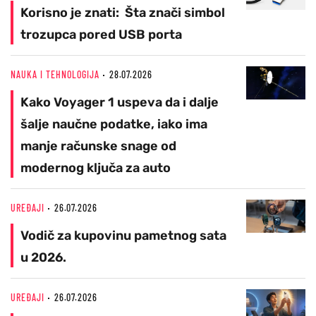
Korisno je znati: Šta znači simbol
trozupca pored USB porta
NAUKA I TEHNOLOGIJA
28.07.2026
Kako Voyager 1 uspeva da i dalje
šalje naučne podatke, iako ima
manje računske snage od
modernog ključa za auto
UREĐAJI
26.07.2026
Vodič za kupovinu pametnog sata
u 2026.
UREĐAJI
26.07.2026