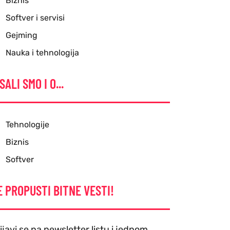
Biznis
Softver i servisi
Gejming
Nauka i tehnologija
SALI SMO I O...
Tehnologije
Biznis
Softver
E PROPUSTI BITNE VESTI!
ijavi se na newsletter listu i jednom