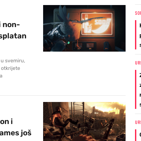
SO
i non-
splatan
 u svemiru,
UR
otkrijete
da
on i
UR
Games još