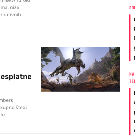
ormiše Android
ima, niže
SO
ernativnih
NA
besplatne
TE
umbers
 ukupno štedi
ite