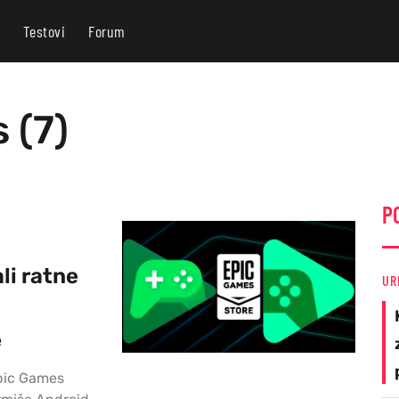
Testovi
Forum
 (7)
P
li ratne
UR
e
Epic Games