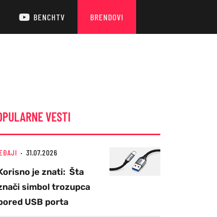
BENCHTV
BRENDOVI
OPULARNE VESTI
EĐAJI
31.07.2026
Korisno je znati: Šta
znači simbol trozupca
pored USB porta