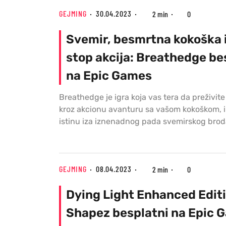
GEJMING
30.04.2023
2 min
0
Svemir, besmrtna kokoška 
stop akcija: Breathedge be
na Epic Games
Breathedge je igra koja vas tera da preživite
kroz akcionu avanturu sa vašom kokoškom, i 
istinu iza iznenadnog pada svemirskog bro
GEJMING
08.04.2023
2 min
0
Dying Light Enhanced Editi
Shapez besplatni na Epic 