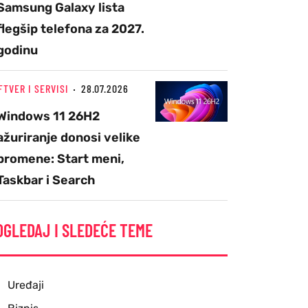
Samsung Galaxy lista
flegšip telefona za 2027.
godinu
FTVER I SERVISI
28.07.2026
Windows 11 26H2
ažuriranje donosi velike
promene: Start meni,
Taskbar i Search
OGLEDAJ I SLEDEĆE TEME
Uređaji