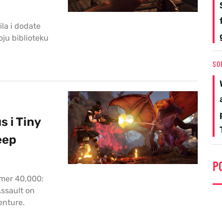
ila i dodate
ju biblioteku
SO
 i Tiny
eep
P
mmer 40,000:
Assault on
enture.