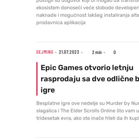
postigli su dogovor koji bi mogao da transf
ekosistem donoseći veće slobode developer
naknade i mogućnost lakšeg instaliranja alt
prodavnica aplikacija
GEJMING
21.07.2023
2 min
0
Epic Games otvorio letnju
rasprodaju sa dve odlične 
igre
Besplatne igre ove nedelje su Murder by N
slagalica i The Elder Scrolls Online što vam
tridesetak evra, ako ste inače hteli da ih kup