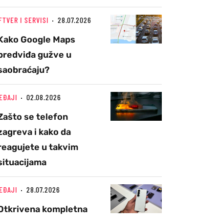
FTVER I SERVISI
28.07.2026
Kako Google Maps
predviđa gužve u
saobraćaju?
EĐAJI
02.08.2026
Zašto se telefon
zagreva i kako da
reagujete u takvim
situacijama
EĐAJI
28.07.2026
Otkrivena kompletna