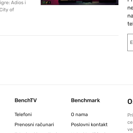
gre: Adios i
ne
City of
na
te
BenchTV
Benchmark
O
Telefoni
O nama
Pr
ce
Prenosni računari
Poslovni kontakt
ve