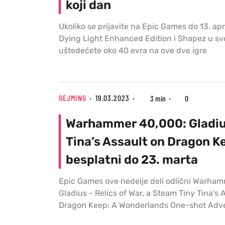
koji dan
Ukoliko se prijavite na Epic Games do 13. apr
Dying Light Enhanced Edition i Shapez u svo
uštedećete oko 40 evra na ove dve igre
GEJMING
19.03.2023
3 min
0
Warhammer 40,000: Gladius
Tina’s Assault on Dragon K
besplatni do 23. marta
Epic Games ove nedelje deli odlični Warha
Gladius - Relics of War, a Steam Tiny Tina's 
Dragon Keep: A Wonderlands One-shot Adv