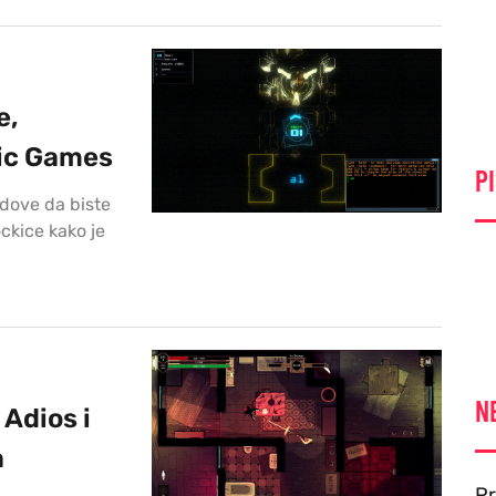
e,
pic Games
PI
dove da biste
ockice kako je
N
Adios i
a
Pr