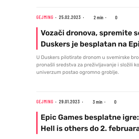
GEJMING
25.02.2023
2 min
0
Vozači dronova, spremite s
Duskers je besplatan na E
U Duskers pilotirate dronom u svemirske bro
pronašli sredstva za preživljavanje i složili k
univerzum postao ogromno groblje.
GEJMING
29.01.2023
3 min
0
Epic Games besplatne igre: 
Hell is others do 2. februar