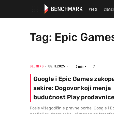
Vesti
Članci
Tag: Epic Games
GEJMING
06.11.2025
3 min
7
Google i Epic Games zakopa
sekire: Dogovor koji menja
budućnost Play prodavnic
Posle višegodišnje pravne borbe, Google i 