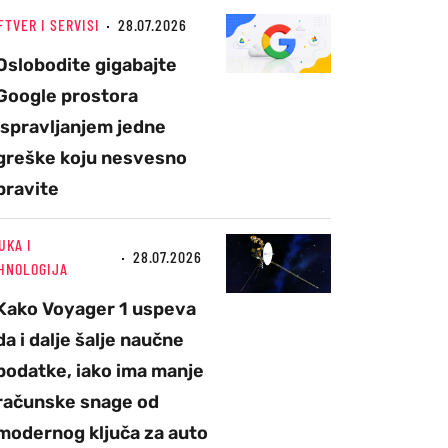
FTVER I SERVISI
28.07.2026
Oslobodite gigabajte
Google prostora
ispravljanjem jedne
greške koju nesvesno
pravite
UKA I
28.07.2026
HNOLOGIJA
Kako Voyager 1 uspeva
da i dalje šalje naučne
podatke, iako ima manje
računske snage od
modernog ključa za auto