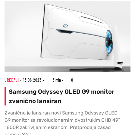
UREĐAJI
13.06.2023
3 min
0
Samsung Odyssey OLED G9 monitor
zvanično lansiran
Zvanično je lansiran novi Samsung Odyssey OLED
G9 monitor sa revolucionarnim dvostrukim QHD 49”
1800R zakrivljenim ekranom. Pretprodaja zasad
samo u SAD