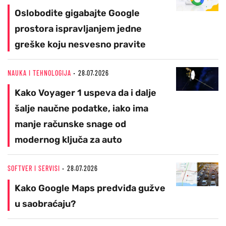
Oslobodite gigabajte Google
prostora ispravljanjem jedne
greške koju nesvesno pravite
NAUKA I TEHNOLOGIJA
28.07.2026
Kako Voyager 1 uspeva da i dalje
šalje naučne podatke, iako ima
manje računske snage od
modernog ključa za auto
SOFTVER I SERVISI
28.07.2026
Kako Google Maps predviđa gužve
u saobraćaju?