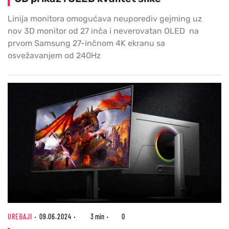
Linija monitora omogućava neuporediv gejming uz
nov 3D monitor od 27 inča i neverovatan OLED na
prvom Samsung 27-inčnom 4K ekranu sa
osvežavanjem od 240Hz
UREĐAJI
09.06.2024
3 min
0