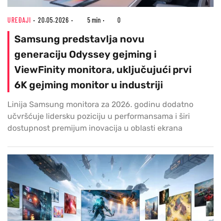
UREĐAJI
20.05.2026
5 min
0
Samsung predstavlja novu
generaciju Odyssey gejming i
ViewFinity monitora, uključujući prvi
6K gejming monitor u industriji
Linija Samsung monitora za 2026. godinu dodatno
učvršćuje lidersku poziciju u performansama i širi
dostupnost premijum inovacija u oblasti ekrana