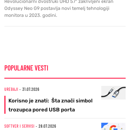
Revolucionarni dvostruki UHD 57" zakrivljeni ekran
Odyssey Neo G9 postavlja novi temelj tehnologiji
monitora u 2023. godini.
POPULARNE VESTI
UREĐAJI
31.07.2026
Korisno je znati: Šta znači simbol
trozupca pored USB porta
SOFTVER I SERVISI
28.07.2026