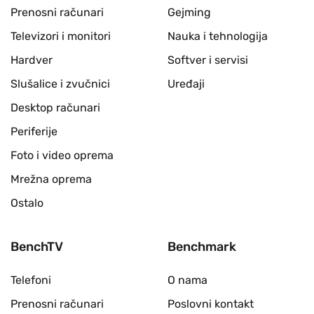
Prenosni računari
Gejming
Televizori i monitori
Nauka i tehnologija
Hardver
Softver i servisi
Slušalice i zvučnici
Uređaji
Desktop računari
Periferije
Foto i video oprema
Mrežna oprema
Ostalo
BenchTV
Benchmark
Telefoni
O nama
Prenosni računari
Poslovni kontakt