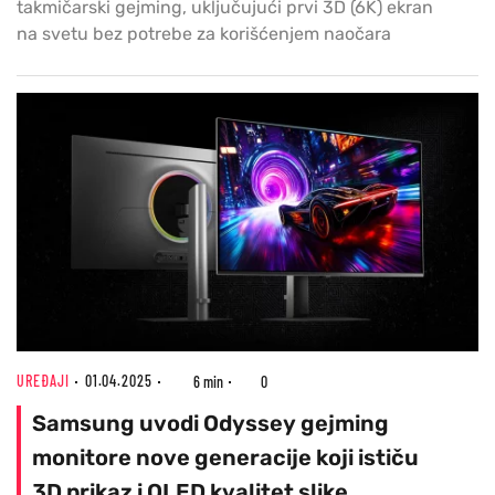
takmičarski gejming, uključujući prvi 3D (6K) ekran
na svetu bez potrebe za korišćenjem naočara
UREĐAJI
01.04.2025
6 min
0
Samsung uvodi Odyssey gejming
monitore nove generacije koji ističu
3D prikaz i OLED kvalitet slike