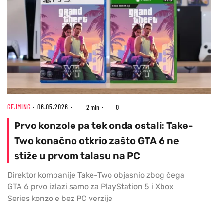
GEJMING
06.05.2026
2 min
0
Prvo konzole pa tek onda ostali: Take-
Two konačno otkrio zašto GTA 6 ne
stiže u prvom talasu na PC
Direktor kompanije Take-Two objasnio zbog čega
GTA 6 prvo izlazi samo za PlayStation 5 i Xbox
Series konzole bez PC verzije