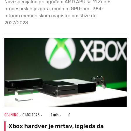
Novi specijalno prilagođeni AMD APU sa 11 Zen 6
procesorskih jezgara, moćnim GPU-om i 384-
bitnom memorijskom magistralom stiže do
2027/2028.
GEJMING
01.07.2025
2 min
0
Xbox hardver je mrtav, izgleda da