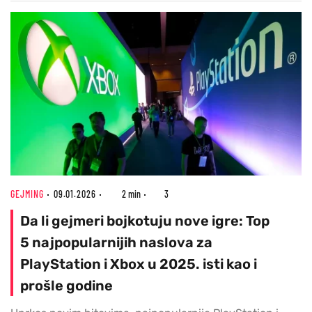
GEJMING
09.01.2026
2 min
3
Da li gejmeri bojkotuju nove igre: Top
5 najpopularnijih naslova za
PlayStation i Xbox u 2025. isti kao i
prošle godine