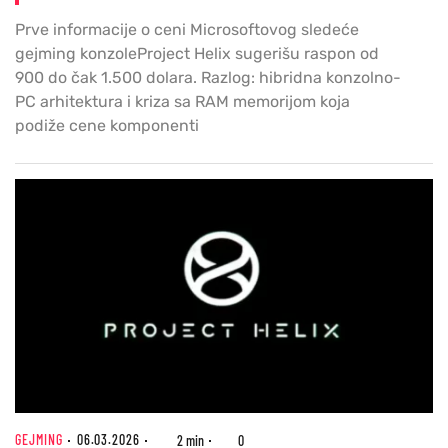
Prve informacije o ceni Microsoftovog sledeće
gejming konzoleProject Helix sugerišu raspon od
900 do čak 1.500 dolara. Razlog: hibridna konzolno-
PC arhitektura i kriza sa RAM memorijom koja
podiže cene komponenti
GEJMING
06.03.2026
2 min
0