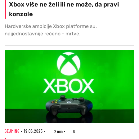
Xbox više ne želi ili ne može, da pravi
konzole
Hardverske ambicije Xbox platforme su,
najjednostavnije rečeno - mrtve.
GEJMING
19.06.2025
2 min
0