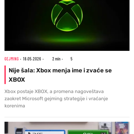
GEJMING
18.05.2026
2 min
5
Nije šala: Xbox menja ime i zvaće se
XBOX
Xbox postaje XBOX, a promena nagoveštava
zaokret Microsoft gejming strategije i vraćanje
korenima