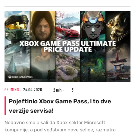
GEJMING
24.04.2026
2 min
3
Pojeftinio Xbox Game Pass, i to dve
verzije servisa!
Nedavno smo pisali da Xbox sektor Microsoft
kompanije, a pod vođstvom nove šefice, razmatra