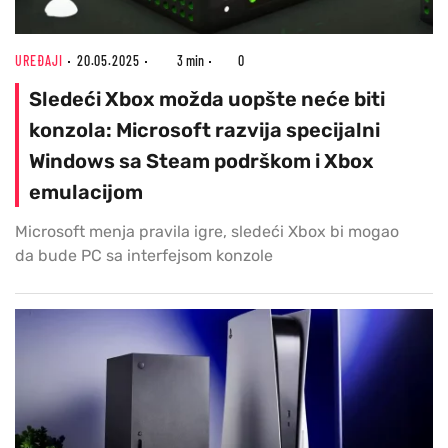
UREĐAJI
20.05.2025
3 min
0
Sledeći Xbox možda uopšte neće biti
konzola: Microsoft razvija specijalni
Windows sa Steam podrškom i Xbox
emulacijom
Microsoft menja pravila igre, sledeći Xbox bi mogao
da bude PC sa interfejsom konzole