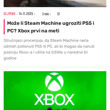
GEJMING
14.11.2025
3 min
13
Može li Steam Machine ugroziti PS5 i
PC? Xbox prvi na meti
Stručnjaci procenjuju da Steam Machine neće
odmah potisnuti PS5 ili PC, ali bi mogao da naruši
poziciju Xbox-a i utiče na tržište u naredne tri
godine