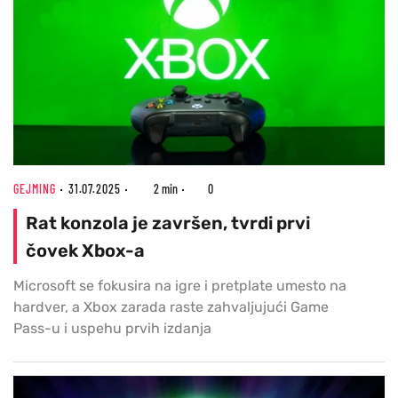
GEJMING
31.07.2025
2 min
0
Rat konzola je završen, tvrdi prvi
čovek Xbox-a
Microsoft se fokusira na igre i pretplate umesto na
hardver, a Xbox zarada raste zahvaljujući Game
Pass-u i uspehu prvih izdanja