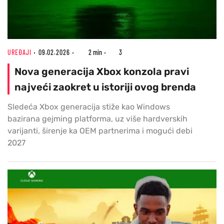
UREĐAJI
09.02.2026
2 min
3
Nova generacija Xbox konzola pravi
najveći zaokret u istoriji ovog brenda
Sledeća Xbox generacija stiže kao Windows
bazirana gejming platforma, uz više hardverskih
varijanti, širenje ka OEM partnerima i mogući debi
2027