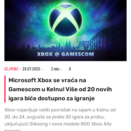
GEJMING
29.07.2025
2 min
0
Microsoft Xbox se vraća na
Gamescom u Kelnu! Više od 20 novih
igara biće dostupno za igranje
Xbox najavljuje veliki povratak na sajam u Kelnu od
20. do 24. avgusta sa preko 20 igara za probu,
uključujući Silksong i nove modele ROG Xbox Ally
konzola