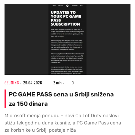
GEJMING
29.04.2026
2 min
0
PC GAME PASS cena u Srbiji snižena
za 150 dinara
Microsoft menja ponudu - novi Call of Duty naslovi
stižu tek godinu dana kasnije, a PC Game Pass cena
za korisnike u Srbiji postaje niža