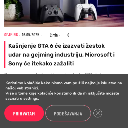
GEJMING
16.05.2025
2 min
0
Kašnjenje GTA 6 će izazvati žestok
udar na gejming industriju, Microsoft i
Sony će itekako zažaliti
Procenjuje se da če odlaganje izlaska GTA 6 do
maja iduće godine, gejming industriju koštati
Koristimo kolačiće kako bismo vam pružili najbolje iskustvo na
našoj veb stranici.
vrtoglavih 2,7 milijardi dolara i dovesti do deficita od
Više o tome koje kolačiće koristimo ili da ih isključite možete
21 milion manje prodatih igara
saznati u
settings
.
Close GDPR Cook
PRIHVATAM
PODEŠAVANJA