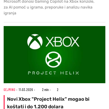
Microsoft donosi Gaming Copilot na Xbox konzole,
za AI pomoć u igrama, preporuke i analizu navika
igranja
GEJMING
11.03.2026
2 min
2
Novi Xbox "Project Helix" mogao bi
koštati i do 1.200 dolara