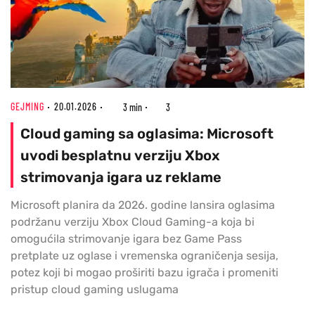
GEJMING
20.01.2026
3 min
3
Cloud gaming sa oglasima: Microsoft
uvodi besplatnu verziju Xbox
strimovanja igara uz reklame
Microsoft planira da 2026. godine lansira oglasima
podržanu verziju Xbox Cloud Gaming-a koja bi
omogućila strimovanje igara bez Game Pass
pretplate uz oglase i vremenska ograničenja sesija,
potez koji bi mogao proširiti bazu igrača i promeniti
pristup cloud gaming uslugama