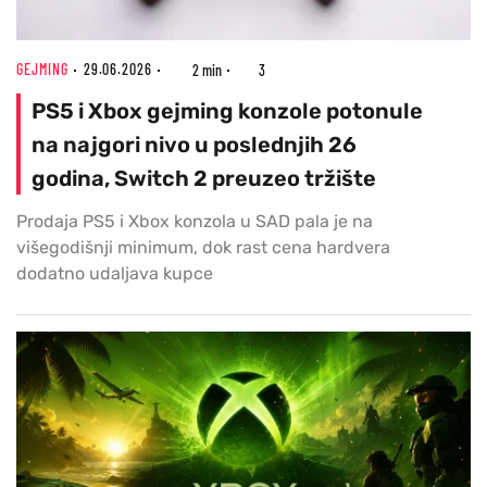
GEJMING
29.06.2026
2 min
3
PS5 i Xbox gejming konzole potonule
na najgori nivo u poslednjih 26
godina, Switch 2 preuzeo tržište
Prodaja PS5 i Xbox konzola u SAD pala je na
višegodišnji minimum, dok rast cena hardvera
dodatno udaljava kupce