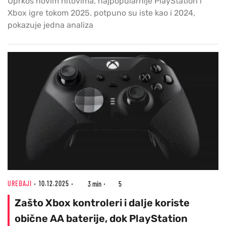
Uprkos novim hitovima, najpopularnije PlayStation i
Xbox igre tokom 2025. potpuno su iste kao i 2024,
pokazuje jedna analiza
UREĐAJI
10.12.2025
3 min
5
Zašto Xbox kontroleri i dalje koriste
obične AA baterije, dok PlayStation