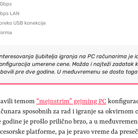
 Gbps
Gbps LAN
preko USB konekcije
forma
nteresovanja ljubitelja igranja na PC računarima je i
onfiguracija umerene cene. Možda i najteži zadatak 
t bavili pre dve godine. U međuvremenu se dosta tog
bavili temom
“mejnstrim” gejming PC
konfiguraci
ačunara sposobnih za rad i igranje sa okvirnom
 godine je prošlo prilično brzo, a u međuvremenu
cesorske platforme, pa je pravo vreme da preseč