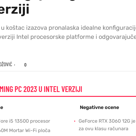
erziji
 u koštac izazova pronalaska idealne konfiguraci
verziji Intel procesorske platforme i odgovarajuč
OŽOVIĆ
0
ING PC 2023 U INTEL VERZIJI
ne
Negativne ocene
ore i5 13500 procesor
GeForce RTX 3060 12G je
za ovu klasu računara
0M Mortar Wi-Fi ploča