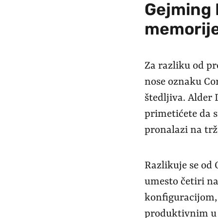
Gejming P
memorije
Za razliku od pr
nose oznaku Core
štedljiva. Alder 
primetićete da s
pronalazi na trž
Razlikuje se od 
umesto četiri n
konfiguracijom, 
produktivnim u 