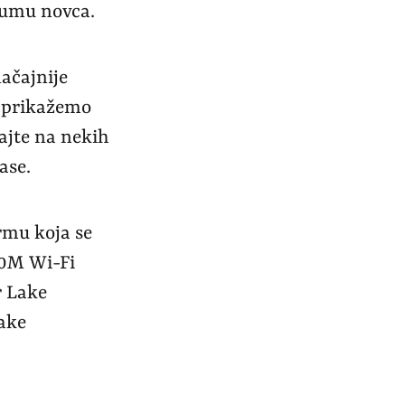
sumu novca.
ačajnije
i prikažemo
ajte na nekih
ase.
rmu koja se
60M Wi-Fi
r Lake
Lake