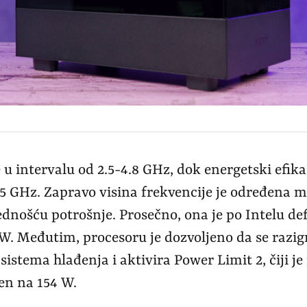
 u intervalu od 2.5-4.8 GHz, dok energetski efik
.5 GHz. Zapravo visina frekvencije je određena
dnošću potrošnje. Prosečno, ona je po Intelu de
W. Međutim, procesoru je dozvoljeno da se razigr
 sistema hlađenja i aktivira Power Limit 2, čiji
en na 154 W.