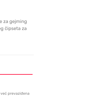
je za gejming
eg čipseta za
 već prevaziđena