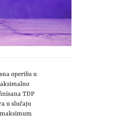
asna operišu u
 maksimalno
finisana TDP
a u slučaju
 je maksimum