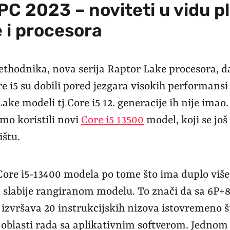
C 2023 – noviteti u vidu p
 i procesora
ethodnika, nova serija Raptor Lake procesora, da
 i5 su dobili pored jezgara visokih performansi
Lake modeli tj Core i5 12. generacije ih nije imao
mo koristili novi
Core i5 13500
model, koji se još
ištu.
Core i5-13400 modela po tome što ima duplo više 
a slabije rangiranom modelu. To znači da sa 6P+
izvršava 20 instrukcijskih nizova istovremeno št
oblasti rada sa aplikativnim softverom. Jednom 