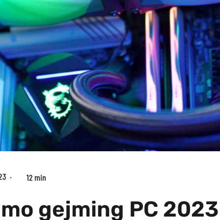
23
12 min
amo gejming PC 2023