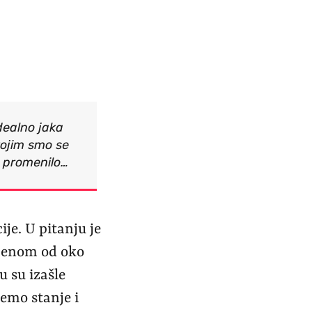
dealno jaka
kojim smo se
a promenilo…
je. U pitanju je
 cenom od oko
 su izašle
emo stanje i