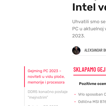
Intel v
Uhvatili smo se
PC u aktuelnoj 
2023.
ALEKSANDAR B
SKLAPAMO GEJM
Gejming PC 2023 –
noviteti u vidu ploče,
memorije i procesora
Pozitivne oce
DDR5 konačno postaje
Vrlo sposoban C
“mejnstrim”
Odlična MSI B76