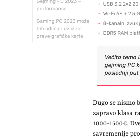
Gejming PC 2023 –
USB 3.2 2×2 20
performanse
Wi-Fi 6E + 2.5 
Gaming PC 2023 može
8-kanalni zvuk 
biti odličan uz izbor
DDR5 RAM plat
prave grafičke karte
Večita tema i
gejming PC k
poslednji pu
Dugo se nismo 
zapravo klasa r
1000-1500€. Dve
savremenije pro