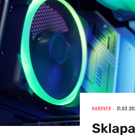
HARDVER
31.03.20
Sklap