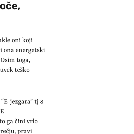
loče,
kle oni koji
 i ona energetski
. Osim toga,
 uvek teško
“E-jezgara” tj 8
8E
o ga čini vrlo
rečju, pravi