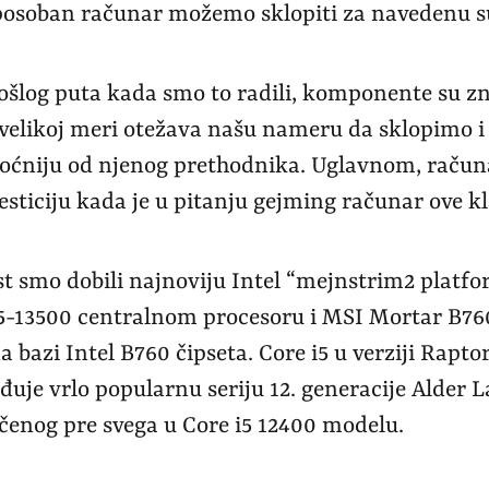
posoban računar možemo sklopiti za navedenu 
rošlog puta kada smo to radili, komponente su zn
 velikoj meri otežava našu nameru da sklopimo 
oćniju od njenog prethodnika. Uglavnom, račun
sticiju kada je u pitanju gejming računar ove kl
st smo dobili najnoviju Intel “mejnstrim2 platfo
i5-13500 centralnom procesoru i MSI Mortar B7
a bazi Intel B760 čipseta. Core i5 u verziji Rapto
đuje vrlo popularnu seriju 12. generacije Alder 
ičenog pre svega u Core i5 12400 modelu.