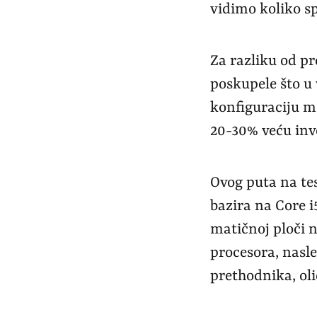
vidimo koliko s
Za razliku od p
poskupele što u
konfiguraciju m
20-30% veću inve
Ovog puta na te
bazira na Core 
matičnoj ploči n
procesora, nasle
prethodnika, ol