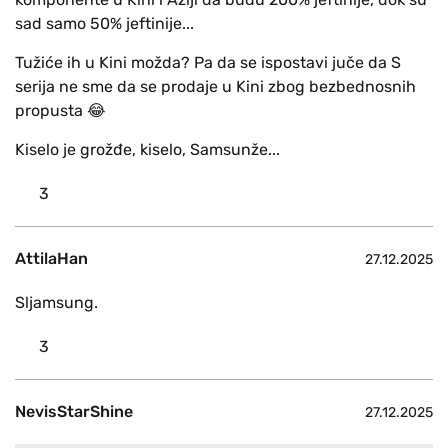
sad samo 50% jeftinije...
Tužiće ih u Kini možda? Pa da se ispostavi juče da S
serija ne sme da se prodaje u Kini zbog bezbednosnih
propusta 😂
Kiselo je grožđe, kiselo, Samsunže...
3
AttilaHan
27.12.2025
Sljamsung.
3
NevisStarShine
27.12.2025