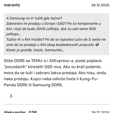
marantz
28.12.2025
A Samsung će ih tužiti gde tačno?
Zabraniće im prodaju u Evropi i SAD? Pa će komponente u
Kini i Aziji da budu 200% jeftinije, dok su sad samo 50%
jeftinije...
Tužiće ih u Kini možda? Pa da se ispostavi juče da S serija ne
sme da se prodaje u Kini zbog bezbednosnih propusta 😂
Kiselo je grožđe, kiselo, Samsunže...
Stiže DDR5 sa TEMU-a i AliExpress-a, posle poplave
"pouzdanih" kineskih SSD-ova. Ako su krali patente,
mora da se tuži i zabrani takva prodaja. Ako nisu, onda
neka prodaju. Kupci neka odluče hoće li Kung-Fu-
Panda DDR5 ili Samsung DDR5.
3
Aleksandar_038
28.12.2025