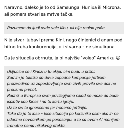
Naravno, daleko je to od Samsunga, Hunixa ili Microna,
ali pomera stvari sa mrtve tačke.
Razumem da ljudi ovde vole Kinu, ali nije realna priča.
Nije stvar ljubavi prema Kini, nego činjenici d anam pod
hitno treba konkurencija, ali stvarna - ne simulirana.
Da je situacija obrnuta, ja bi najviše "voleo" Ameriku 😁
Ukljucice se i Kinezi u tu ekipu cim budu u prilici.
Sad im je taktika da dave zapadne kompanije jeftinim
proizvodima uz zapostavljanje svih zivih pravila sve dok ne
preuzmu primat.
Radnik u Evropi sa svim privilegijama nikad ne moze da bude
isplativ kao Kinez i na tu kartu igraju.
Uz to svi to ignorisemo jer hocemo jeftinije.
Tako da je to lose - lose situacija po korisnika osim ako ih ne
udarimo novcanikom po ponasanju, a to sa ovom AI manijom
trenutno nema nikakvog efekta.