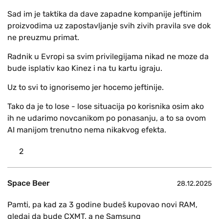
Sad im je taktika da dave zapadne kompanije jeftinim
proizvodima uz zapostavljanje svih zivih pravila sve dok
ne preuzmu primat.
Radnik u Evropi sa svim privilegijama nikad ne moze da
bude isplativ kao Kinez i na tu kartu igraju.
Uz to svi to ignorisemo jer hocemo jeftinije.
Tako da je to lose - lose situacija po korisnika osim ako
ih ne udarimo novcanikom po ponasanju, a to sa ovom
AI manijom trenutno nema nikakvog efekta.
2
Space Beer
28.12.2025
Pamti, pa kad za 3 godine budeš kupovao novi RAM,
gledaj da bude CXMT, a ne Samsung