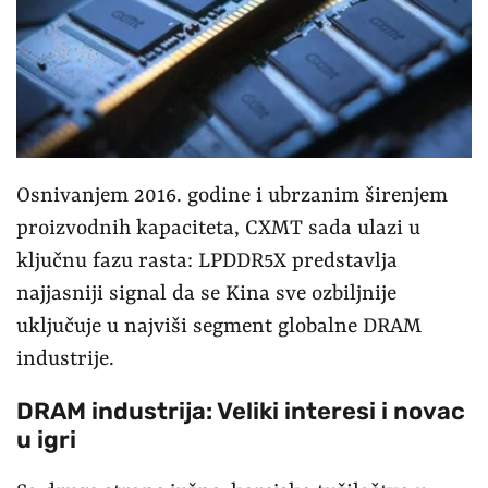
Osnivanjem 2016. godine i ubrzanim širenjem
proizvodnih kapaciteta, CXMT sada ulazi u
ključnu fazu rasta: LPDDR5X predstavlja
najjasniji signal da se Kina sve ozbiljnije
uključuje u najviši segment globalne DRAM
industrije.
DRAM industrija: Veliki interesi i novac
u igri