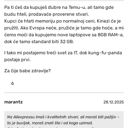
Pa ti ćeš da kupuješ đubre na Temu-u, ali tamo gde
budu hteli, prodavaće proverene stvari.
Kupci će hteti memoriju po normalnoj ceni, Kinezi će je
pružiti. Ako Evropa neće, pružiće je tamo gde hoće, a mi
ćemo moći da kupujemo nove laptopove sa 8GB RAM-a,
dok će tamo standard biti 32 GB.
I tako mi postajemo treći svet za IT, dok kung-fu-panda
postaje prvi.
Za čije babe zdravlje?
6
marantz
28.12.2025
Na Aliexpressu imaš i kvalitetnih stvari, ali moraš biti pažljiv -
to je buvljak, moraš znati šta i od koga uzimaš.