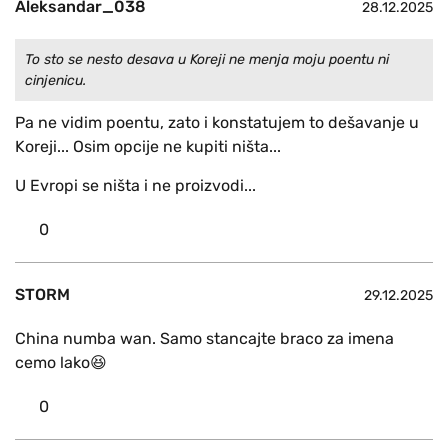
Aleksandar_038
28.12.2025
To sto se nesto desava u Koreji ne menja moju poentu ni
cinjenicu.
Pa ne vidim poentu, zato i konstatujem to dešavanje u
Koreji... Osim opcije ne kupiti ništa...
U Evropi se ništa i ne proizvodi...
0
STORM
29.12.2025
China numba wan. Samo stancajte braco za imena
cemo lako😆
0