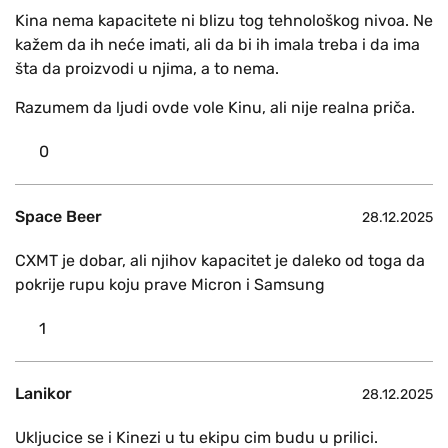
Kina nema kapacitete ni blizu tog tehnološkog nivoa. Ne
kažem da ih neće imati, ali da bi ih imala treba i da ima
šta da proizvodi u njima, a to nema.
Razumem da ljudi ovde vole Kinu, ali nije realna priča.
0
Space Beer
28.12.2025
CXMT je dobar, ali njihov kapacitet je daleko od toga da
pokrije rupu koju prave Micron i Samsung
1
Lanikor
28.12.2025
Ukljucice se i Kinezi u tu ekipu cim budu u prilici.