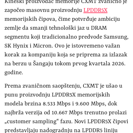
Kineski proizvođač memorije CXMT zvanično je
započeo masovnu proizvodnju
LPDDR5X
memorijskih čipova, čime potvrđuje ambiciju
zemlje da smanji tehnološki jaz u DRAM
segmentu koji tradicionalno predvode Samsung,
SK Hynix i Micron. Ovo je istovremeno važan
korak za kompaniju koja se priprema za izlazak
na berzu u Šangaju tokom prvog kvartala 2026.
godine.
Prema zvaničnom saopštenju, CXMT je ušao u
punu proizvodnju LPDDR5X memorijskih
modela brzina 8.533 Mbps i 9.600 Mbps, dok
najbrža verzija od 10.667 Mbps trenutno prolazi
„customer sampling“ fazu. Novi LPDDR5X čipovi
predstavljaju nadogradnju na LPDDR5 liniju