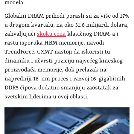
modela.
Globalni DRAM prihodi porasli su za više od 17%
u drugom kvartalu, na oko 31.6 milijardi dolara,
zahvaljujući
skoku cena
klasičnog DRAM-a i
rastu isporuka HBM memorije, navodi
TrendForce. CXMT nastoji da iskoristi tu
dinamiku i učvrsti poziciju najvećeg kineskog
proizvođača memorije, dok prelazak na
napredniji 16-nm proces i razvoj 16-gigabitnih
DDR5 čipova dodatno smanjuju zaostatak za
svetskim liderima u ovoj oblasti.