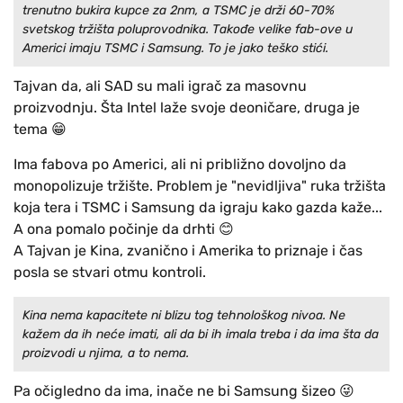
trenutno bukira kupce za 2nm, a TSMC je drži 60-70%
svetskog tržišta poluprovodnika. Takođe velike fab-ove u
Americi imaju TSMC i Samsung. To je jako teško stići.
Tajvan da, ali SAD su mali igrač za masovnu
proizvodnju. Šta Intel laže svoje deoničare, druga je
tema 😁
Ima fabova po Americi, ali ni približno dovoljno da
monopolizuje tržište. Problem je "nevidljiva" ruka tržišta
koja tera i TSMC i Samsung da igraju kako gazda kaže...
A ona pomalo počinje da drhti 😊
A Tajvan je Kina, zvanično i Amerika to priznaje i čas
posla se stvari otmu kontroli.
Kina nema kapacitete ni blizu tog tehnološkog nivoa. Ne
kažem da ih neće imati, ali da bi ih imala treba i da ima šta da
proizvodi u njima, a to nema.
Pa očigledno da ima, inače ne bi Samsung šizeo 😜