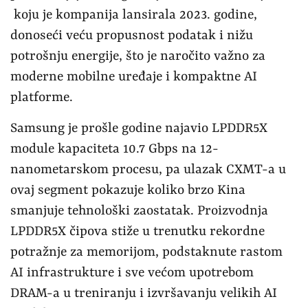
koju je kompanija lansirala 2023. godine,
donoseći veću propusnost podatak i nižu
potrošnju energije, što je naročito važno za
moderne mobilne uređaje i kompaktne AI
platforme.
Samsung je prošle godine najavio LPDDR5X
module kapaciteta 10.7 Gbps na 12-
nanometarskom procesu, pa ulazak CXMT-a u
ovaj segment pokazuje koliko brzo Kina
smanjuje tehnološki zaostatak. Proizvodnja
LPDDR5X čipova stiže u trenutku rekordne
potražnje za memorijom, podstaknute rastom
AI infrastrukture i sve većom upotrebom
DRAM-a u treniranju i izvršavanju velikih AI