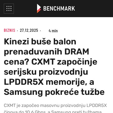
BIZNIS
27.12.2025
4 min
Kinezi buše balon
prenaduvanih DRAM
cena? CXMT započinje
serijsku proizvodnju
LPDDR5X memorije, a
Samsung pokreće tužbe
CXMT je započeo masovnu proizvodnju LPDDR5X
čipova do 10.6 Gbps, a Samsung preti tužbama