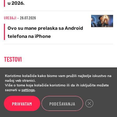
u 2026.
UREĐAJI
26.07.2026
Ovo su mane prelaska sa Android
telefona na iPhone
TESTOVI
Koristimo kolačiće kako bismo vam pružili najbolje iskustvo na
MREŽNA OPREMA
30.07.2026
našoj veb stranici.
Više o tome koje kolačiće koristimo ili da ih isključite možete
ASUS ZenWiFi BD4 Mesh - Wi-Fi 7
saznati u
settings
.
test
Close GDPR Cook
PRIHVATAM
PODEŠAVANJA