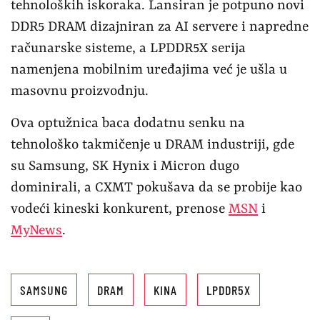
tehnoloških iskoraka. Lansiran je potpuno novi
DDR5 DRAM dizajniran za AI servere i napredne
računarske sisteme, a LPDDR5X serija
namenjena mobilnim uređajima već je ušla u
masovnu proizvodnju.
Ova optužnica baca dodatnu senku na
tehnološko takmičenje u DRAM industriji, gde
su Samsung, SK Hynix i Micron dugo
dominirali, a CXMT pokušava da se probije kao
vodeći kineski konkurent, prenose
MSN
i
MyNews
.
SAMSUNG
DRAM
KINA
LPDDR5X