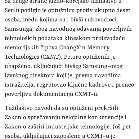
Sa druge strane južno-korejsko tužilaštvo u
Seulu podiglo je optužnicu protiv ukupno deset
osoba, među kojima su i bivši rukovodioci
Samsunga, zbog navodnog odavanja poverljivih
tehnoloških podataka kineskom proizvođaču
memorijskih čipova ChangXin Memory
Technologies (CXMT). Petoro optuženih je
uhapšeno, uključujući bivšeg Samsung-ovog
izvršnog direktora koji je, prema navodima
istražitelja, regrutovao ključne kadrove i preneo
poverljivu dokumentaciju CXMT-u.
Tužilaštvo navodi da su optuženi prekršili
Zakon o sprečavanju nelojalne konkurencije i
Zakon o zaštiti industrijske tehnologije. Još pet
osoba, uključujući zaposlene u CXMT-u je