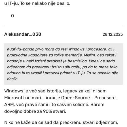
u IT-ju. To se nekako nije desilo.
0
Aleksandar_038
28.12.2025
Kugf-fu-panda prvo mora da resi Windows i procesore, ali i
proizvodne kapacitete za tolike memorije. Mislim, ceo tekst i
nadanje u neki trzisni preokret je besmislica. Kinezi ce sada
odjednom da preokrenu trzisnu situaciju, pa da to moze tako
odavno bi to uradili i preuzeli primat u IT-ju. To se nekako nije
desilo.
Windows je već sad istorija, legacy za koji ni sam
Microsoft ne mari. Linux je Open-Source... Procesore,
ARM, već prave sami i to sasvim solidne. Barem
dovoljno dobre za 90% stvari.
Niko ne kaže da će sad da preokrenu stvari odjednom,