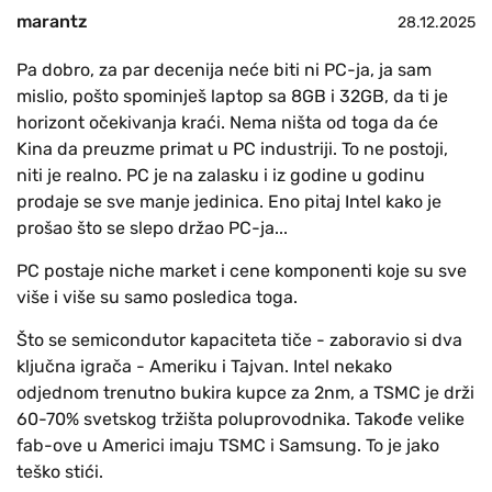
marantz
28.12.2025
Pa dobro, za par decenija neće biti ni PC-ja, ja sam
mislio, pošto spominješ laptop sa 8GB i 32GB, da ti je
horizont očekivanja kraći. Nema ništa od toga da će
Kina da preuzme primat u PC industriji. To ne postoji,
niti je realno. PC je na zalasku i iz godine u godinu
prodaje se sve manje jedinica. Eno pitaj Intel kako je
prošao što se slepo držao PC-ja...
PC postaje niche market i cene komponenti koje su sve
više i više su samo posledica toga.
Što se semicondutor kapaciteta tiče - zaboravio si dva
ključna igrača - Ameriku i Tajvan. Intel nekako
odjednom trenutno bukira kupce za 2nm, a TSMC je drži
60-70% svetskog tržišta poluprovodnika. Takođe velike
fab-ove u Americi imaju TSMC i Samsung. To je jako
teško stići.