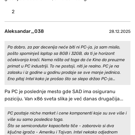
2
Aleksandar_038
28.12.2025
Pa dobro, za par decenija neće biti ni PC-ja, ja sam mislio,
pošto spominješ laptop sa 8GB i 32GB, da ti je horizont
očekivanja kraći. Nema ništa od toga da će Kina da preuzme
primat u PC industriji. To ne postoji, niti je realno. PC je na
zalasku i iz godine u godinu prodaje se sve manje jedinica.
Eno pitaj Intel kako je prošao što se slepo držao PC-ja...
Pa PC je poslednje mesto gde SAD ima osiguranu
poziciju. Van x86 sveta slika je već danas drugačija...
PC postaje niche market i cene komponenti koje su sve više i
više su samo posledica toga.
Što se semicondutor kapaciteta tiče - zaboravio si dva
ključna igrača - Ameriku i Tajvan. Intel nekako odjednom