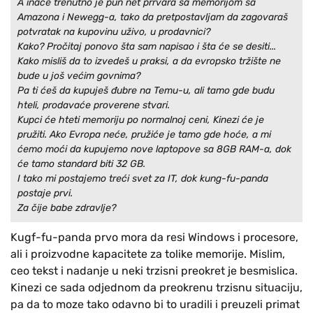
A inače trenutno je pun net prrvara sa memorijom sa
Amazona i Newegg-a, tako da pretpostavljam da zagovaraš
potvratak na kupovinu uživo, u prodavnici?
Kako? Pročitaj ponovo šta sam napisao i šta će se desiti...
Kako misliš da to izvedeš u praksi, a da evropsko tržište ne
bude u još većim govnima?
Pa ti ćeš da kupuješ đubre na Temu-u, ali tamo gde budu
hteli, prodavaće proverene stvari.
Kupci će hteti memoriju po normalnoj ceni, Kinezi će je
pružiti. Ako Evropa neće, pružiće je tamo gde hoće, a mi
ćemo moći da kupujemo nove laptopove sa 8GB RAM-a, dok
će tamo standard biti 32 GB.
I tako mi postajemo treći svet za IT, dok kung-fu-panda
postaje prvi.
Za čije babe zdravlje?
Kugf-fu-panda prvo mora da resi Windows i procesore,
ali i proizvodne kapacitete za tolike memorije. Mislim,
ceo tekst i nadanje u neki trzisni preokret je besmislica.
Kinezi ce sada odjednom da preokrenu trzisnu situaciju,
pa da to moze tako odavno bi to uradili i preuzeli primat