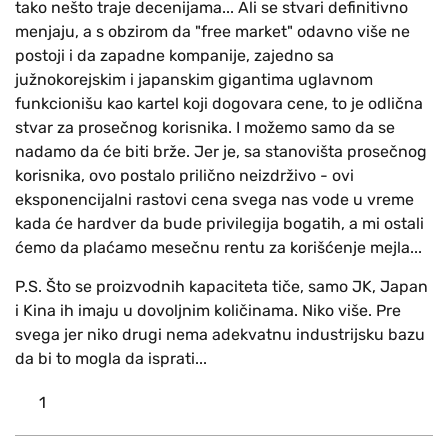
tako nešto traje decenijama... Ali se stvari definitivno
menjaju, a s obzirom da "free market" odavno više ne
postoji i da zapadne kompanije, zajedno sa
južnokorejskim i japanskim gigantima uglavnom
funkcionišu kao kartel koji dogovara cene, to je odlična
stvar za prosečnog korisnika. I možemo samo da se
nadamo da će biti brže. Jer je, sa stanovišta prosečnog
korisnika, ovo postalo prilično neizdrživo - ovi
eksponencijalni rastovi cena svega nas vode u vreme
kada će hardver da bude privilegija bogatih, a mi ostali
ćemo da plaćamo mesečnu rentu za korišćenje mejla...
P.S. Što se proizvodnih kapaciteta tiče, samo JK, Japan
i Kina ih imaju u dovoljnim količinama. Niko više. Pre
svega jer niko drugi nema adekvatnu industrijsku bazu
da bi to mogla da isprati...
1