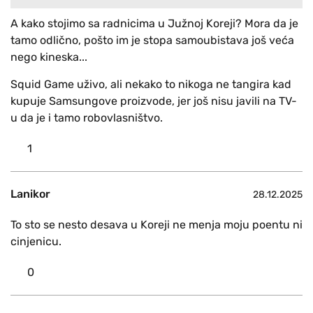
A kako stojimo sa radnicima u Južnoj Koreji? Mora da je
tamo odlično, pošto im je stopa samoubistava još veća
nego kineska...
Squid Game uživo, ali nekako to nikoga ne tangira kad
kupuje Samsungove proizvode, jer još nisu javili na TV-
u da je i tamo robovlasništvo.
1
Lanikor
28.12.2025
To sto se nesto desava u Koreji ne menja moju poentu ni
cinjenicu.
0