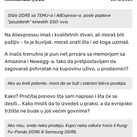
Stiže DDR5 sa TEMU-a i AliExpress-a, posle poplave
"pouzdanih" kineskih SSD-ova.
Na Aliexpressu imaš i kvalitetnih stvari, ali moraš biti
pažljiv - to je buvljak, moraš znati šta i od koga uzimaš.
A inače trenutno je pun net prrvara sa memorijom sa
Amazona i Newegg-a, tako da pretpostavljam da
zagovaraš potvratak na kupovinu uživo, u prodavnici?
Ako su krali patente, mora da se tuži i zabrani takva prodaja.
Kako? Pročitaj ponovo šta sam napisao i šta će se
desiti... Kako misliš da to izvedeš u praksi, a da evropsko
tržište ne bude u još većim govnima?
Ako nisu, onda neka prodaju. Kupci neka odluče hoće li Kung-
Fu-Panda DDR5 ili Samsung DDR5.