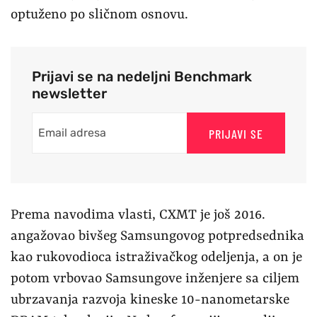
optuženo po sličnom osnovu.
Prijavi se na nedeljni Benchmark
newsletter
PRIJAVI SE
Prema navodima vlasti, CXMT je još 2016.
angažovao bivšeg Samsungovog potpredsednika
kao rukovodioca istraživačkog odeljenja, a on je
potom vrbovao Samsungove inženjere sa ciljem
ubrzavanja razvoja kineske 10-nanometarske