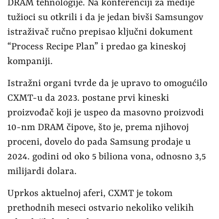
DRAM tehnologije. Na konferenciji za medije
tužioci su otkrili i da je jedan bivši Samsungov
istraživač ručno prepisao ključni dokument
“Process Recipe Plan” i predao ga kineskoj
kompaniji.
Istražni organi tvrde da je upravo to omogućilo
CXMT-u da 2023. postane prvi kineski
proizvođač koji je uspeo da masovno proizvodi
10-nm DRAM čipove, što je, prema njihovoj
proceni, dovelo do pada Samsung prodaje u
2024. godini od oko 5 biliona vona, odnosno 3,5
milijardi dolara.
Uprkos aktuelnoj aferi, CXMT je tokom
prethodnih meseci ostvario nekoliko velikih