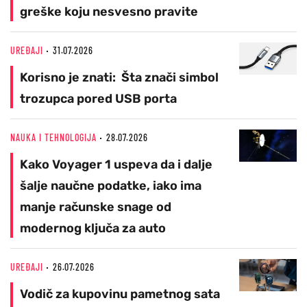
greške koju nesvesno pravite
UREĐAJI
31.07.2026
Korisno je znati: Šta znači simbol
trozupca pored USB porta
NAUKA I TEHNOLOGIJA
28.07.2026
Kako Voyager 1 uspeva da i dalje
šalje naučne podatke, iako ima
manje računske snage od
modernog ključa za auto
UREĐAJI
26.07.2026
Vodič za kupovinu pametnog sata