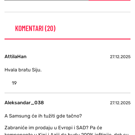
KOMENTARI (20)
AttilaHan
27.12.2025
Hvala bratu Siju.
19
Aleksandar_038
27.12.2025
A Samsung će ih tužiti gde tačno?
Zabraniće im prodaju u Evropi i SAD? Pa će
komponente u Kini i Aziji da budu 200% jeftinije, dok su