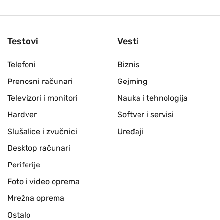
Testovi
Vesti
Telefoni
Biznis
Prenosni računari
Gejming
Televizori i monitori
Nauka i tehnologija
Hardver
Softver i servisi
Slušalice i zvučnici
Uređaji
Desktop računari
Periferije
Foto i video oprema
Mrežna oprema
Ostalo