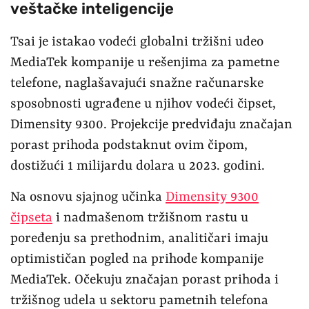
veštačke inteligencije
Tsai je istakao vodeći globalni tržišni udeo
MediaTek kompanije u rešenjima za pametne
telefone, naglašavajući snažne računarske
sposobnosti ugrađene u njihov vodeći čipset,
Dimensity 9300. Projekcije predviđaju značajan
porast prihoda podstaknut ovim čipom,
dostižući 1 milijardu dolara u 2023. godini.
Na osnovu sjajnog učinka
Dimensity 9300
čipseta
i nadmašenom tržišnom rastu u
poređenju sa prethodnim, analitičari imaju
optimističan pogled na prihode kompanije
MediaTek. Očekuju značajan porast prihoda i
tržišnog udela u sektoru pametnih telefona