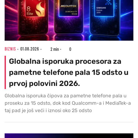
BIZNIS
01.08.2026
2 min
0
Globalna isporuka procesora za
pametne telefone pala 15 odsto u
prvoj polovini 2026.
Globalna isporuka čipova za pametne telefone pala u
proseku za 15 odsto, dok kod Qualcomm-a i MediaTek-a
taj pad je još veći i iznosi oko 25 odsto