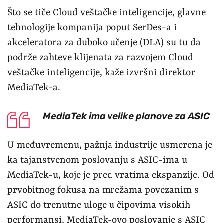
Što se tiče Cloud veštačke inteligencije, glavne
tehnologije kompanija poput SerDes-a i
akceleratora za duboko učenje (DLA) su tu da
podrže zahteve klijenata za razvojem Cloud
veštačke inteligencije, kaže izvršni direktor
MediaTek-a.
MediaTek ima velike planove za ASIC
U međuvremenu, pažnja industrije usmerena je
ka tajanstvenom poslovanju s ASIC-ima u
MediaTek-u, koje je pred vratima ekspanzije. Od
prvobitnog fokusa na mrežama povezanim s
ASIC do trenutne uloge u čipovima visokih
performansi, MediaTek-ovo poslovanje s ASIC