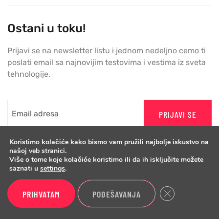
Ostani u toku!
Prijavi se na newsletter listu i jednom nedeljno cemo ti
poslati email sa najnovijim testovima i vestima iz sveta
tehnologije.
PRIJAVI SE
Koristimo kolačiće kako bismo vam pružili najbolje iskustvo na
našoj veb stranici.
Više o tome koje kolačiće koristimo ili da ih isključite možete
saznati u
settings
.
Close GDPR Cook
PRIHVATAM
PODEŠAVANJA