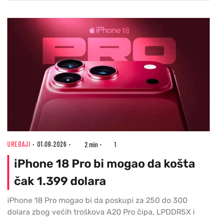
UREĐAJI
01.08.2026
2 min
1
iPhone 18 Pro bi mogao da košta
čak 1.399 dolara
iPhone 18 Pro mogao bi da poskupi za 250 do 300
dolara zbog većih troškova A20 Pro čipa, LPDDR5X i