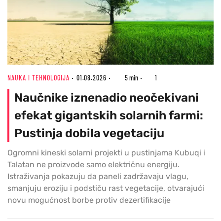
NAUKA I TEHNOLOGIJA
01.08.2026
5 min
1
Naučnike iznenadio neočekivani
efekat gigantskih solarnih farmi:
Pustinja dobila vegetaciju
Ogromni kineski solarni projekti u pustinjama Kubuqi i
Talatan ne proizvode samo električnu energiju.
Istraživanja pokazuju da paneli zadržavaju vlagu,
smanjuju eroziju i podstiču rast vegetacije, otvarajući
novu mogućnost borbe protiv dezertifikacije