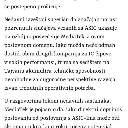
se postepeno proširuje.
Nedavni izveštaji sugerišu da značajan porast
pokrenutih slučajeva vezanih za ASIC ukazuje
na ozbiljno posvećenje MediaTek-a ovom
poslovnom domenu. Iako možda neće odmah
dostići obim drugih kompanija za IC čipove
visokih performansi, firma sa sedištem na
Tajvanu akumulira tehničke sposobnosti
neophodne za dugoročne perspektive razvoja
izvan trenutnih operativnih potreba.
U razgovorima tokom nedavnih sastanaka,
MediaTek je pojasnio da, iako direktni doprinos
poslovanju od poslovanja s ASIC-ima može biti
skroman u kratkom roku, njegov potencijal