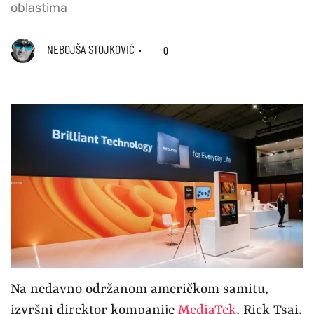
oblastima
NEBOJŠA STOJKOVIĆ
0
Na nedavno održanom američkom samitu,
izvršni direktor kompanije
MediaTek
, Rick Tsai,