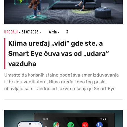
UREĐAJI
31.07.2026
4 min
3
Klima uređaj „vidi“ gde ste, a
Smart Eye čuva vas od „udara“
vazduha
Umesto da korisnik stalno podešava smer izduvavanja
ili brzinu ventilatora, klima uređaji deo tog posla
obavljaju sami. Jedno od takvih rešenja je Smart Eye