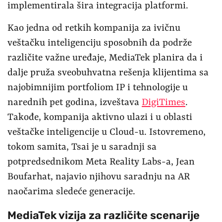
implementirala šira integracija platformi.
Kao jedna od retkih kompanija za ivičnu
veštačku inteligenciju sposobnih da podrže
različite važne uređaje, MediaTek planira da i
dalje pruža sveobuhvatna rešenja klijentima sa
najobimnijim portfoliom IP i tehnologije u
narednih pet godina, izveštava
DigiTimes
.
Takođe, kompanija aktivno ulazi i u oblasti
veštačke inteligencije u Cloud-u. Istovremeno,
tokom samita, Tsai je u saradnji sa
potpredsednikom Meta Reality Labs-a, Jean
Boufarhat, najavio njihovu saradnju na AR
naočarima sledeće generacije.
MediaTek vizija za različite scenarije