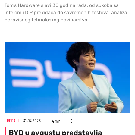
Tom’s Hardware slavi 30 godina rada, od sukoba sa
Intelom i DIP prekidača do savremenih testova, analiza i
nezavisnog tehnološkog novinarstva
UREĐAJI
31.07.2026
4 min
0
BYD u avgustu predstavlja