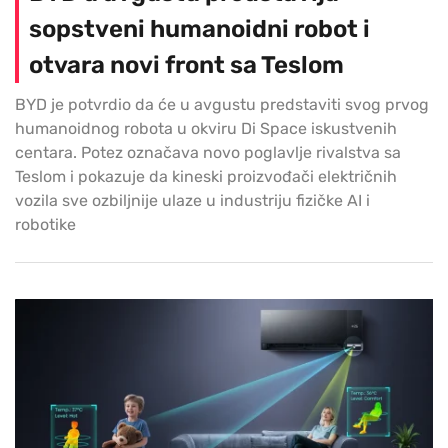
sopstveni humanoidni robot i
otvara novi front sa Teslom
BYD je potvrdio da će u avgustu predstaviti svog prvog
humanoidnog robota u okviru Di Space iskustvenih
centara. Potez označava novo poglavlje rivalstva sa
Teslom i pokazuje da kineski proizvođači električnih
vozila sve ozbiljnije ulaze u industriju fizičke AI i
robotike