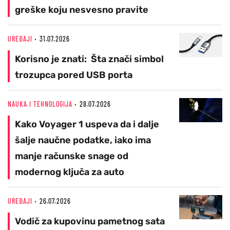
greške koju nesvesno pravite
UREĐAJI
31.07.2026
Korisno je znati: Šta znači simbol
trozupca pored USB porta
NAUKA I TEHNOLOGIJA
28.07.2026
Kako Voyager 1 uspeva da i dalje
šalje naučne podatke, iako ima
manje računske snage od
modernog ključa za auto
UREĐAJI
26.07.2026
Vodič za kupovinu pametnog sata