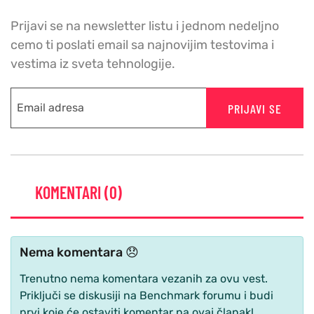
Prijavi se na newsletter listu i jednom nedeljno
cemo ti poslati email sa najnovijim testovima i
vestima iz sveta tehnologije.
PRIJAVI SE
KOMENTARI (0)
Nema komentara 😞
Trenutno nema komentara vezanih za ovu vest.
Priključi se diskusiji na Benchmark forumu i budi
prvi koje će ostaviti komentar na ovaj članak!