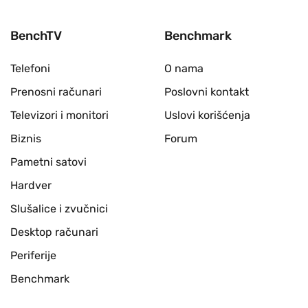
BenchTV
Benchmark
Telefoni
O nama
Prenosni računari
Poslovni kontakt
Televizori i monitori
Uslovi korišćenja
Biznis
Forum
Pametni satovi
Hardver
Slušalice i zvučnici
Desktop računari
Periferije
Benchmark