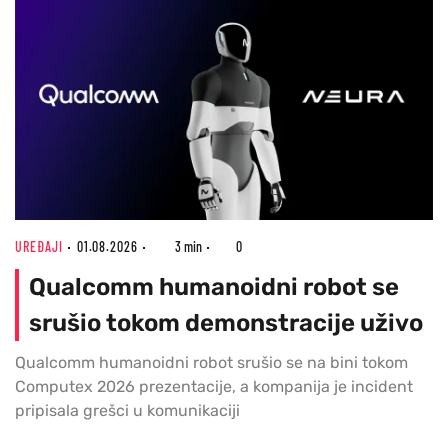
UREĐAJI
01.08.2026
3 min
0
Qualcomm humanoidni robot se
srušio tokom demonstracije uživo
Qualcomm humanoidni robot srušio se na bini tokom
Computex 2026 prezentacije, a kompanija je incident
pripisala grešci u komunikaciji