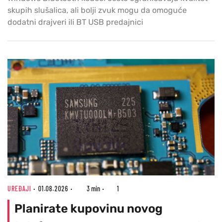
skupih slušalica, ali bolji zvuk mogu da omoguće
dodatni drajveri ili BT USB predajnici
UREĐAJI
01.08.2026
3 min
1
Planirate kupovinu novog