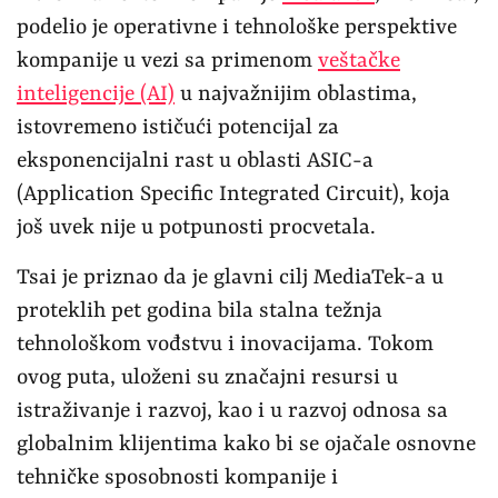
podelio je operativne i tehnološke perspektive
kompanije u vezi sa primenom
veštačke
inteligencije (AI)
u najvažnijim oblastima,
istovremeno ističući potencijal za
eksponencijalni rast u oblasti ASIC-a
(Application Specific Integrated Circuit), koja
još uvek nije u potpunosti procvetala.
Tsai je priznao da je glavni cilj MediaTek-a u
proteklih pet godina bila stalna težnja
tehnološkom vođstvu i inovacijama. Tokom
ovog puta, uloženi su značajni resursi u
istraživanje i razvoj, kao i u razvoj odnosa sa
globalnim klijentima kako bi se ojačale osnovne
tehničke sposobnosti kompanije i