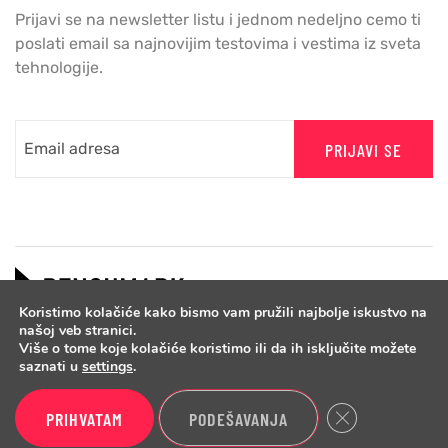
Prijavi se na newsletter listu i jednom nedeljno cemo ti
poslati email sa najnovijim testovima i vestima iz sveta
tehnologije.
PRIJAVI SE
Koristimo kolačiće kako bismo vam pružili najbolje iskustvo na
našoj veb stranici.
Više o tome koje kolačiće koristimo ili da ih isključite možete
saznati u
settings
.
Close GDPR Cook
PRIHVATAM
PODEŠAVANJA
Copyright © 2026 Benchmark.