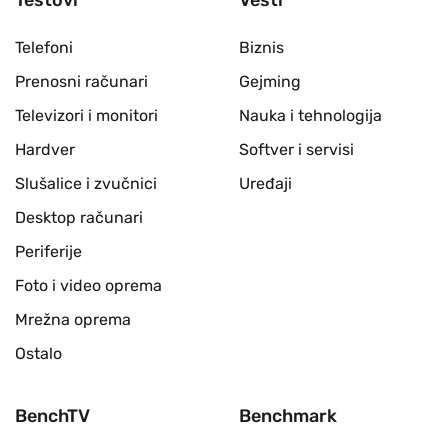
Testovi
Vesti
Telefoni
Biznis
Prenosni računari
Gejming
Televizori i monitori
Nauka i tehnologija
Hardver
Softver i servisi
Slušalice i zvučnici
Uređaji
Desktop računari
Periferije
Foto i video oprema
Mrežna oprema
Ostalo
BenchTV
Benchmark