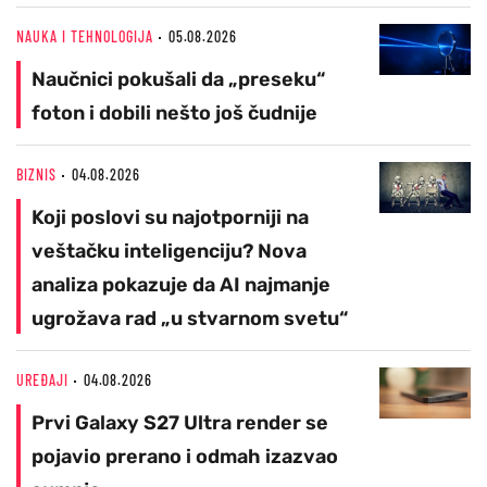
NAUKA I TEHNOLOGIJA
05.08.2026
Naučnici pokušali da „preseku“
foton i dobili nešto još čudnije
BIZNIS
04.08.2026
Koji poslovi su najotporniji na
veštačku inteligenciju? Nova
analiza pokazuje da AI najmanje
ugrožava rad „u stvarnom svetu“
UREĐAJI
04.08.2026
Prvi Galaxy S27 Ultra render se
pojavio prerano i odmah izazvao