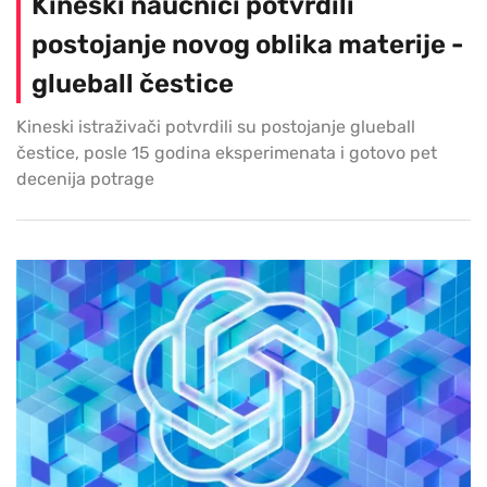
Kineski naučnici potvrdili
postojanje novog oblika materije -
glueball čestice
Kineski istraživači potvrdili su postojanje glueball
čestice, posle 15 godina eksperimenata i gotovo pet
decenija potrage