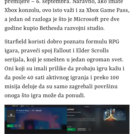
premijere – 6. septembra. Naravno, ako imate
Xbox konzolu, ovo isto važi i za Xbox Game Pass,
a jedan od razloga je što je Microsoft pre dve
godine kupio Bethesda razvojni studio.
Starfield koristi dobro poznatu formulu RPG
igara, praveći spoj Fallout i Elder Scrolls
serijala, koji je smešten u jedan ogroman svet.
Oni koji su imali prilike da probaju igru kažu i
da posle 40 sati aktivnog igranja i preko 100
misija deluje da su samo zagrebali površinu
onoga što igra može da ponudi.