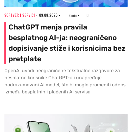
SOFTVER I SERVISI
09.08.2026
6 min
0
ChatGPT menja pravila
besplatnog AI-ja: neograničeno
dopisivanje stiže i korisnicima bez
pretplate
OpenAI uvodi neograničene tekstualne razgovore za
besplatne korisnike ChatGPT-a i unapređuje
podrazumevani AI model, što bi moglo promeniti odnos
između besplatnih i plaćenih AI servisa