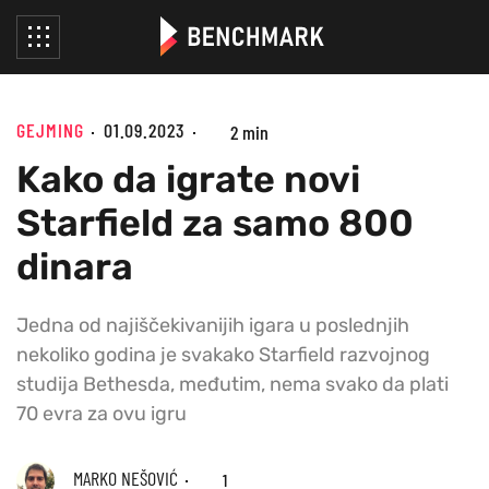
GEJMING
01.09.2023
2 min
Kako da igrate novi
Starfield za samo 800
dinara
Jedna od najiščekivanijih igara u poslednjih
nekoliko godina je svakako Starfield razvojnog
studija Bethesda, međutim, nema svako da plati
70 evra za ovu igru
MARKO NEŠOVIĆ
1