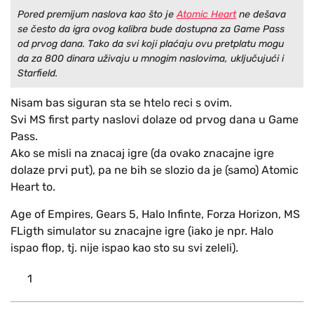
Pored premijum naslova kao što je
Atomic Heart
ne dešava
se često da igra ovog kalibra bude dostupna za Game Pass
od prvog dana. Tako da svi koji plaćaju ovu pretplatu mogu
da za 800 dinara uživaju u mnogim naslovima, uključujući i
Starfield.
Nisam bas siguran sta se htelo reci s ovim.
Svi MS first party naslovi dolaze od prvog dana u Game
Pass.
Ako se misli na znacaj igre (da ovako znacajne igre
dolaze prvi put), pa ne bih se slozio da je (samo) Atomic
Heart to.
Age of Empires, Gears 5, Halo Infinte, Forza Horizon, MS
FLigth simulator su znacajne igre (iako je npr. Halo
ispao flop, tj. nije ispao kao sto su svi zeleli).
1