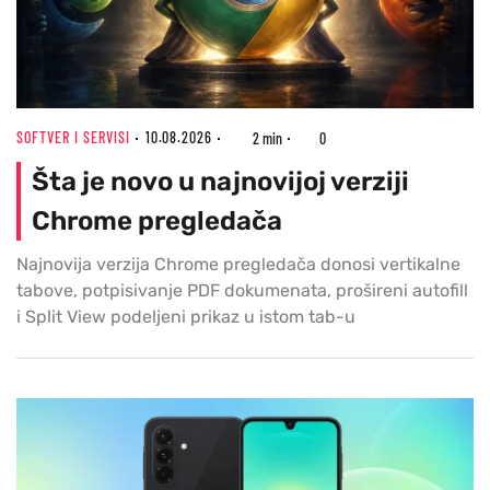
SOFTVER I SERVISI
10.08.2026
2 min
0
Šta je novo u najnovijoj verziji
Chrome pregledača
Najnovija verzija Chrome pregledača donosi vertikalne
tabove, potpisivanje PDF dokumenata, prošireni autofill
i Split View podeljeni prikaz u istom tab-u