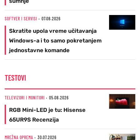
sumnje
SOFTVER I SERVISI
07.08.2026
Skratite upola vreme učitavanja
Windows-a i to samo pokretanjem
jednostavne komande
TESTOVI
TELEVIZORI I MONITORI
05.08.2026
RGB Mini-LED je tu: Hisense
65UR9S Recenzija
MREŽNA OPREMA
30.07.2026