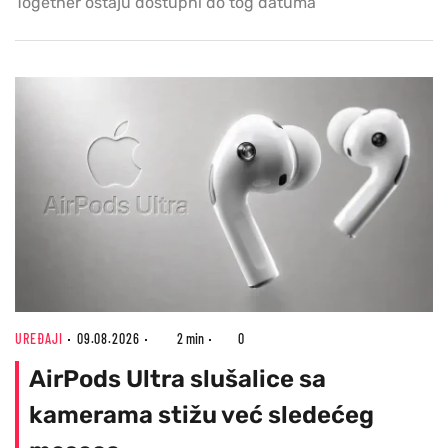
Together ostaju dostupni do tog datuma
UREĐAJI
09.08.2026
2 min
0
AirPods Ultra slušalice sa
kamerama stižu već sledećeg