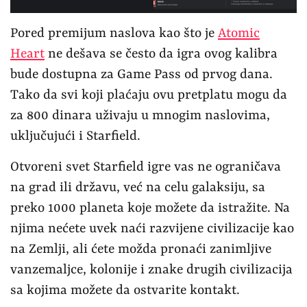
Pored premijum naslova kao što je
Atomic
Heart
ne dešava se često da igra ovog kalibra
bude dostupna za Game Pass od prvog dana.
Tako da svi koji plaćaju ovu pretplatu mogu da
za 800 dinara uživaju u mnogim naslovima,
uključujući i Starfield.
Otvoreni svet Starfield igre vas ne ograničava
na grad ili državu, već na celu galaksiju, sa
preko 1000 planeta koje možete da istražite. Na
njima nećete uvek naći razvijene civilizacije kao
na Zemlji, ali ćete možda pronaći zanimljive
vanzemaljce, kolonije i znake drugih civilizacija
sa kojima možete da ostvarite kontakt.