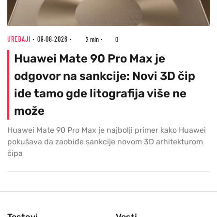
UREĐAJI
09.08.2026
2 min
0
Huawei Mate 90 Pro Max je
odgovor na sankcije: Novi 3D čip
ide tamo gde litografija više ne
može
Huawei Mate 90 Pro Max je najbolji primer kako Huawei
pokušava da zaobiđe sankcije novom 3D arhitekturom
čipa