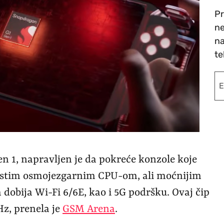
Pr
ne
na
te
n 1, napravljen je da pokreće konzole koje
a istim osmojezgarnim CPU-om, ali moćnijim
dobija Wi-Fi 6/6E, kao i 5G podršku. Ovaj čip
z, prenela je
GSM Arena
.