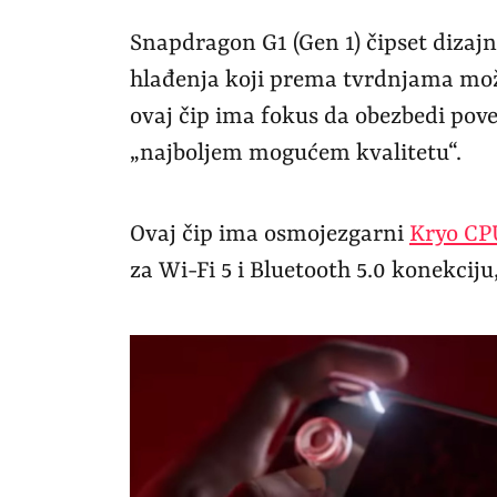
Snapdragon G1 (Gen 1) čipset dizaj
hlađenja koji prema tvrdnjama može
ovaj čip ima fokus da obezbedi pove
„najboljem mogućem kvalitetu“.
Ovaj čip ima osmojezgarni
Kryo CP
za Wi-Fi 5 i Bluetooth 5.0 konekcij