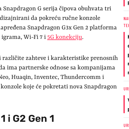
 Snapdragon G serija čipova obuhvata tri
u dizajnirani da pokreću ručne konzole
NA
TE
i unapređena Snapdragon G3x Gen 2 platforma
 igrama, Wi-Fi 7 i
5G konekciju
.
 različite zahteve i karakteristike prenosnih
da ima partnerske odnose sa kompanijama
yaNeo, Huaqin, Inventec, Thundercomm i
 konzole koje će pokretati nova Snapdragon
UR
 i G2 Gen 1
UR