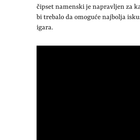
čipset namenski je napravljen za ka
bi trebalo da omoguće najbolja isk
igara.