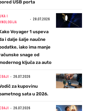
pored USB porta
UKA I
28.07.2026
HNOLOGIJA
Kako Voyager 1 uspeva
da i dalje šalje naučne
podatke, iako ima manje
računske snage od
modernog ključa za auto
EĐAJI
26.07.2026
Vodič za kupovinu
pametnog sata u 2026.
EĐAJI
26.07.2026