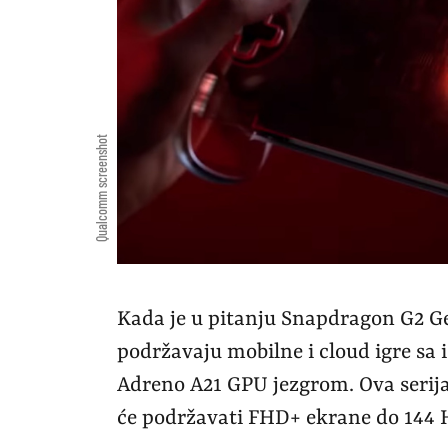
Qualcomm screenshot
Kada je u pitanju Snapdragon G2 Ge
podržavaju mobilne i cloud igre s
Adreno A21 GPU jezgrom. Ova serija 
će podržavati FHD+ ekrane do 144 H