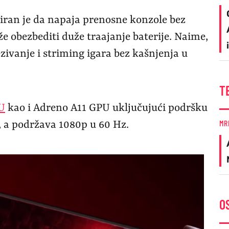
niran je da napaja prenosne konzole bez
 obezbediti duže traajanje baterije. Naime,
zivanje i striming igara bez kašnjenja u
T
U
kao i Adreno A11 GPU uključujući podršku
MR
u, a podržava 1080p u 60 Hz.
O