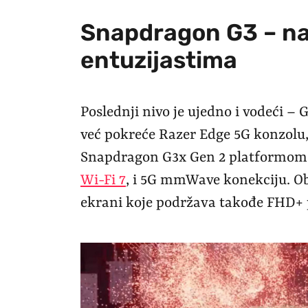
Snapdragon G3 – n
entuzijastima
Poslednji nivo je ujedno i vodeći – G
već pokreće Razer Edge 5G konzolu, 
Snapdragon G3x Gen 2 platformom.
Wi-Fi 7
, i 5G mmWave konekciju. Ob
ekrani koje podržava takođe FHD+ p