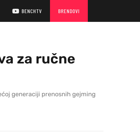
BENCHTV
BRENDOVI
va za ručne
ećoj generaciji prenosnih gejming