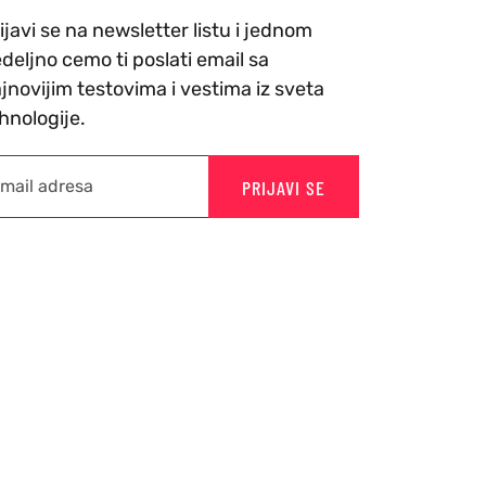
ijavi se na newsletter listu i jednom
deljno cemo ti poslati email sa
jnovijim testovima i vestima iz sveta
hnologije.
PRIJAVI SE