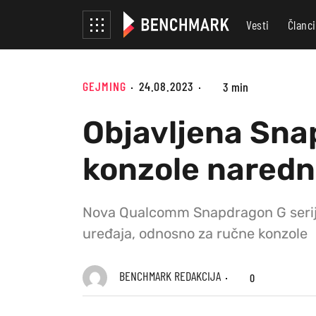
Vesti
Članci
GEJMING
24.08.2023
3 min
Objavljena Sna
konzole naredn
Nova Qualcomm Snapdragon G serija 
uređaja, odnosno za ručne konzole
BENCHMARK REDAKCIJA
0