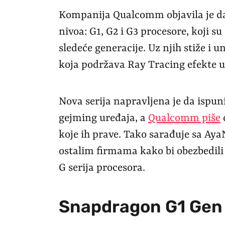
Kompanija Qualcomm objavila je da
nivoa: G1, G2 i G3 procesore, koji s
sledeće generacije. Uz njih stiže 
koja podržava Ray Tracing efekte u
Nova serija napravljena je da ispuni
gejming uređaja, a
Qualcomm piše
koje ih prave. Tako sarađuje sa A
ostalim firmama kako bi obezbedili
G serija procesora.
Snapdragon G1 Gen 1