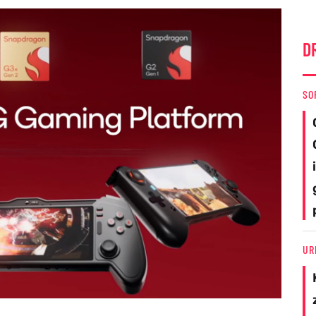
D
SO
UR