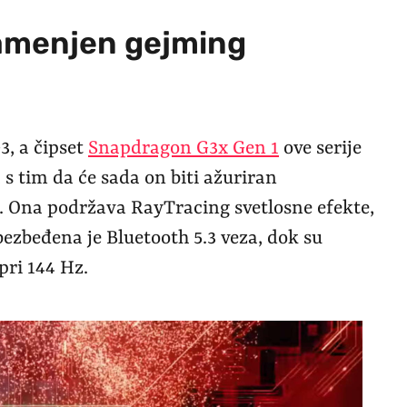
amenjen gejming
3, a čipset
Snapdragon G3x Gen 1
ove serije
s tim da će sada on biti ažuriran
 Ona podržava RayTracing svetlosne efekte,
ezbeđena je Bluetooth 5.3 veza, dok su
ri 144 Hz.