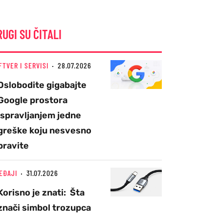
RUGI SU ČITALI
FTVER I SERVISI
28.07.2026
Oslobodite gigabajte
Google prostora
ispravljanjem jedne
greške koju nesvesno
pravite
EĐAJI
31.07.2026
Korisno je znati: Šta
znači simbol trozupca