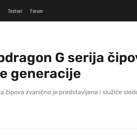
Testovi
Forum
pdragon G serija čipo
e generacije
čipova zvanično je predstavljena i služiće sled