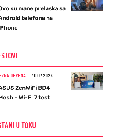
Ovo su mane prelaska sa
Android telefona na
iPhone
ESTOVI
EŽNA OPREMA
30.07.2026
ASUS ZenWiFi BD4
Mesh - Wi-Fi 7 test
STANI U TOKU