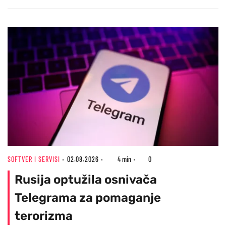
SOFTVER I SERVISI
02.08.2026
4 min
0
Rusija optužila osnivača
Telegrama za pomaganje
terorizma