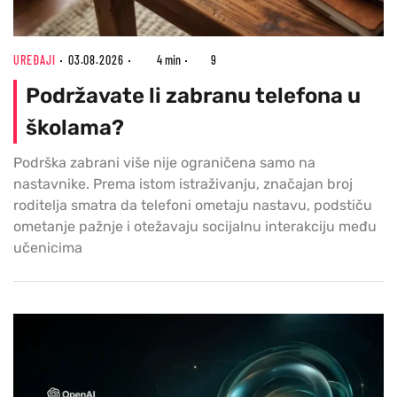
UREĐAJI
03.08.2026
4 min
9
Podržavate li zabranu telefona u
školama?
Podrška zabrani više nije ograničena samo na
nastavnike. Prema istom istraživanju, značajan broj
roditelja smatra da telefoni ometaju nastavu, podstiču
ometanje pažnje i otežavaju socijalnu interakciju među
učenicima