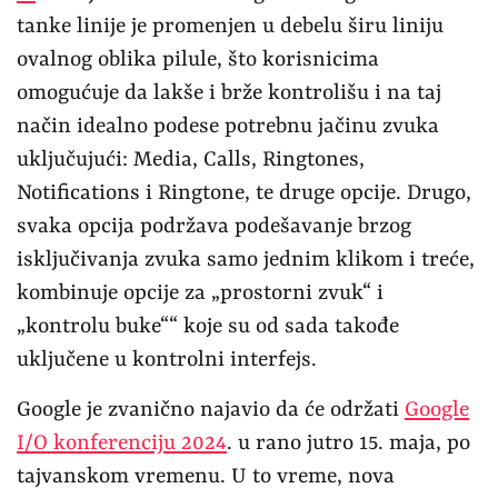
tanke linije je promenjen u debelu širu liniju
ovalnog oblika pilule, što korisnicima
omogućuje da lakše i brže kontrolišu i na taj
način idealno podese potrebnu jačinu zvuka
uključujući: Media, Calls, Ringtones,
Notifications i Ringtone, te druge opcije. Drugo,
svaka opcija podržava podešavanje brzog
isključivanja zvuka samo jednim klikom i treće,
kombinuje opcije za „prostorni zvuk“ i
„kontrolu buke““ koje su od sada takođe
uključene u kontrolni interfejs.
Google je zvanično najavio da će održati
Google
I/O konferenciju 2024
. u rano jutro 15. maja, po
tajvanskom vremenu. U to vreme, nova