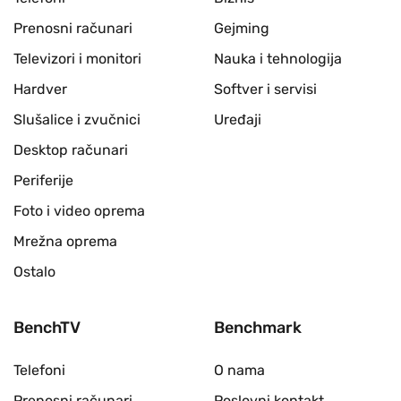
Prenosni računari
Gejming
Televizori i monitori
Nauka i tehnologija
Hardver
Softver i servisi
Slušalice i zvučnici
Uređaji
Desktop računari
Periferije
Foto i video oprema
Mrežna oprema
Ostalo
BenchTV
Benchmark
Telefoni
O nama
Prenosni računari
Poslovni kontakt