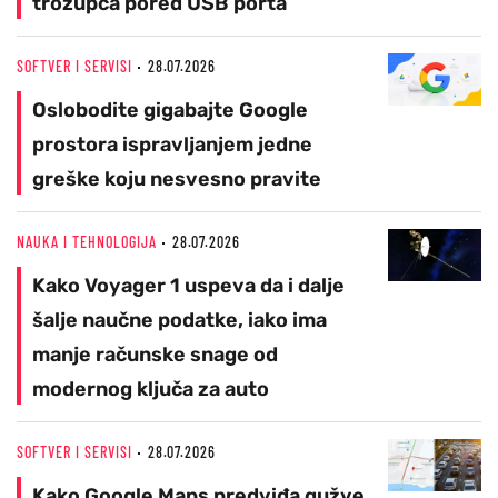
trozupca pored USB porta
SOFTVER I SERVISI
28.07.2026
Oslobodite gigabajte Google
prostora ispravljanjem jedne
greške koju nesvesno pravite
NAUKA I TEHNOLOGIJA
28.07.2026
Kako Voyager 1 uspeva da i dalje
šalje naučne podatke, iako ima
manje računske snage od
modernog ključa za auto
SOFTVER I SERVISI
28.07.2026
Kako Google Maps predviđa gužve