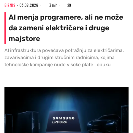
BIZNIS
03.08.2026
3 min
29
AI menja programere, ali ne može
da zameni električare i druge
majstore
AI infrastruktura povećava potražnju za električarima,
zavarivačima i drugim stručnim radnicima, kojima
tehnološke kompanije nude visoke plate i obuku