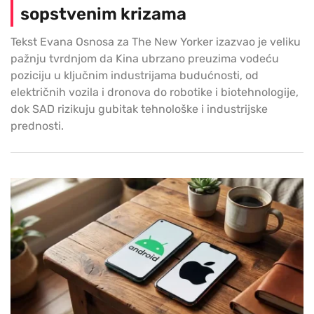
sopstvenim krizama
Tekst Evana Osnosa za The New Yorker izazvao je veliku
pažnju tvrdnjom da Kina ubrzano preuzima vodeću
poziciju u ključnim industrijama budućnosti, od
električnih vozila i dronova do robotike i biotehnologije,
dok SAD rizikuju gubitak tehnološke i industrijske
prednosti.