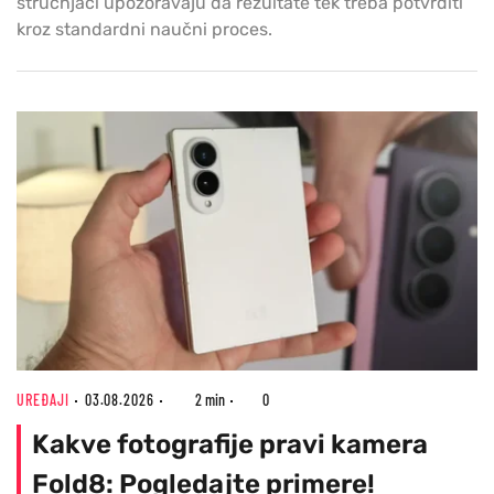
stručnjaci upozoravaju da rezultate tek treba potvrditi
kroz standardni naučni proces.
UREĐAJI
03.08.2026
2 min
0
Kakve fotografije pravi kamera
Fold8: Pogledajte primere!