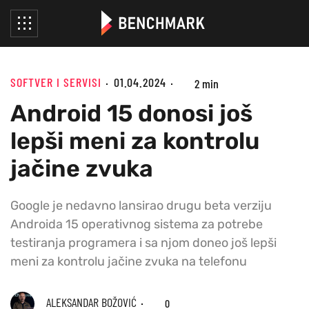
SOFTVER I SERVISI
01.04.2024
2 min
Android 15 donosi još
lepši meni za kontrolu
jačine zvuka
Google je nedavno lansirao drugu beta verziju
Androida 15 operativnog sistema za potrebe
testiranja programera i sa njom doneo još lepši
meni za kontrolu jačine zvuka na telefonu
ALEKSANDAR BOŽOVIĆ
0