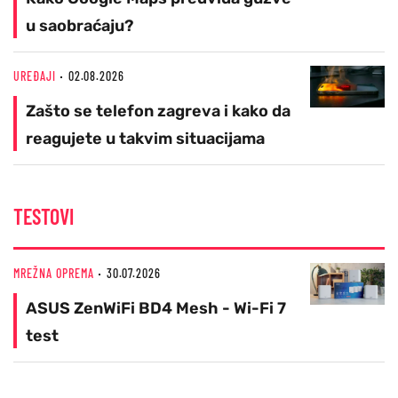
u saobraćaju?
UREĐAJI
02.08.2026
Zašto se telefon zagreva i kako da
reagujete u takvim situacijama
TESTOVI
MREŽNA OPREMA
30.07.2026
ASUS ZenWiFi BD4 Mesh - Wi-Fi 7
test