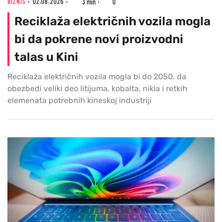
BIZNIS
02.08.2026
3 min
0
Reciklaža električnih vozila mogla
bi da pokrene novi proizvodni
talas u Kini
Reciklaža električnih vozila mogla bi do 2050. da
obezbedi veliki deo litijuma, kobalta, nikla i retkih
elemenata potrebnih kineskoj industriji