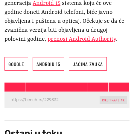
generacija
Android 15
sistema koju će ove
godine doneti Android telefoni, biće javno
objavljena i puštena u opticaj. Očekuje se da će
zvanična verzija biti objavljena u drugoj
polovini godine,
prenosi Android Authority
.
GOOGLE
ANDROID 15
JAČINA ZVUKA
ISKOPIRAJ LINK
Ostani u toku