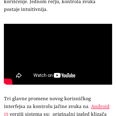
korišćenje. Jednom rečju, kontrola zvuka
postaje intuitivnija.
Tri glavne promene novog korisničkog
interfejsa za kontrolu jačine zvuka na
Android
15
verziji sistema su: originalni izgled klizača