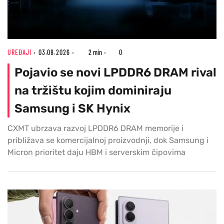
UREĐAJI
03.08.2026
2 min
0
Pojavio se novi LPDDR6 DRAM rival
na tržištu kojim dominiraju
Samsung i SK Hynix
CXMT ubrzava razvoj LPDDR6 DRAM memorije i
približava se komercijalnoj proizvodnji, dok Samsung i
Micron prioritet daju HBM i serverskim čipovima