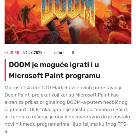
GEJMING
03.08.2026
5 min
0
DOOM je moguće igrati i u
Microsoft Paint programu
Microsoft Azure CTO Mark Russinovich predstavio je
DoomPaint, projekat koji koristi Microsoft Paint kao
ekran za prikaz originalnog DOOM-a putem neobičnog
clipboard i OLE trika. Igra nije zaista portovana u Paint,
ali tehničko rešenje je dovoljno inventivno da je postalo
novi hit među programerima i ljubiteljima kultnog FPS-
a.