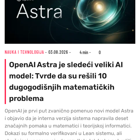
NAUKA I TEHNOLOGIJA
03.08.2026
4 min
0
OpenAI Astra je sledeći veliki AI
model: Tvrde da su rešili 10
dugogodišnjih matematičkih
problema
OpenAI je prvi put zvanično pomenuo novi model Astra
i objavio da je interna verzija sistema napravila deset
značajnih pomaka u matematici i teorijskoj informatici.
Dokazi su formalno verifikovani u Lean sistemu, ali