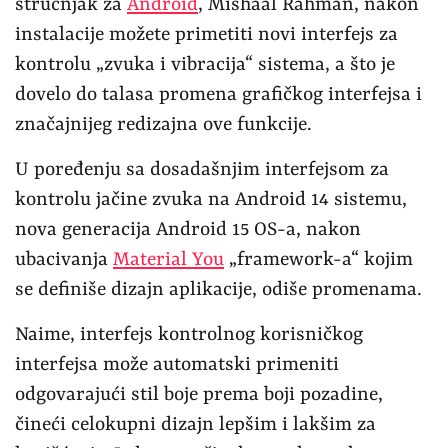
stručnjak za
Android
, Mishaal Rahman, nakon
instalacije možete primetiti novi interfejs za
kontrolu „zvuka i vibracija“ sistema, a što je
dovelo do talasa promena grafičkog interfejsa i
značajnijeg redizajna ove funkcije.
U poređenju sa dosadašnjim interfejsom za
kontrolu jačine zvuka na Android 14 sistemu,
nova generacija Android 15 OS-a, nakon
ubacivanja
Material You
„framework-a“ kojim
se definiše dizajn aplikacije, odiše promenama.
Naime, interfejs kontrolnog korisničkog
interfejsa može automatski primeniti
odgovarajući stil boje prema boji pozadine,
čineći celokupni dizajn lepšim i lakšim za