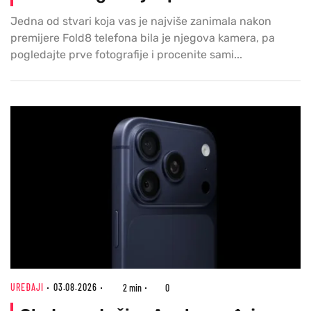
Jedna od stvari koja vas je najviše zanimala nakon
premijere Fold8 telefona bila je njegova kamera, pa
pogledajte prve fotografije i procenite sami...
UREĐAJI
03.08.2026
2 min
0