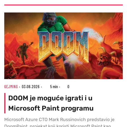
GEJMING
03.08.2026
5 min
0
DOOM je moguće igrati i u
Microsoft Paint programu
Microsoft Azure CTO Mark Russinovich predstavio je
DoomPaint, projekat koji koristi Microsoft Paint kao