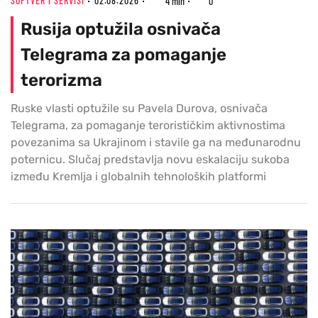
SOFTVER I SERVISI
02.08.2026
4 min
0
Rusija optužila osnivača
Telegrama za pomaganje
terorizma
Ruske vlasti optužile su Pavela Durova, osnivača
Telegrama, za pomaganje terorističkim aktivnostima
povezanima sa Ukrajinom i stavile ga na međunarodnu
poternicu. Slučaj predstavlja novu eskalaciju sukoba
između Kremlja i globalnih tehnoloških platformi