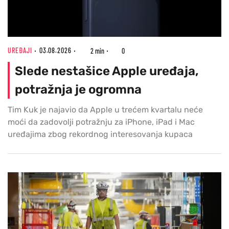
UREĐAJI
03.08.2026
2 min
0
Slede nestašice Apple uređaja,
potražnja je ogromna
Tim Kuk je najavio da Apple u trećem kvartalu neće
moći da zadovolji potražnju za iPhone, iPad i Mac
uređajima zbog rekordnog interesovanja kupaca