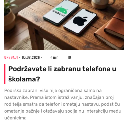
UREĐAJI
03.08.2026
4 min
19
Podržavate li zabranu telefona u
školama?
Podrška zabrani više nije ograničena samo na
nastavnike. Prema istom istraživanju, značajan broj
roditelja smatra da telefoni ometaju nastavu, podstiču
ometanje pažnje i otežavaju socijalnu interakciju među
učenicima