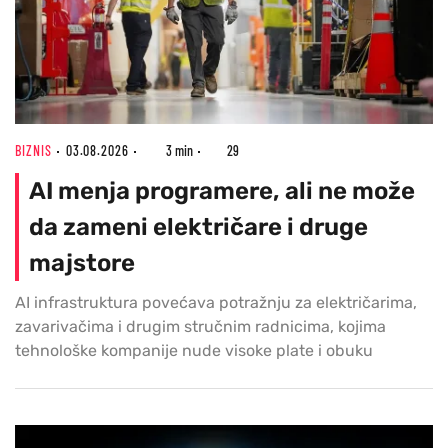
BIZNIS
03.08.2026
3 min
29
AI menja programere, ali ne može
da zameni električare i druge
majstore
AI infrastruktura povećava potražnju za električarima,
zavarivačima i drugim stručnim radnicima, kojima
tehnološke kompanije nude visoke plate i obuku