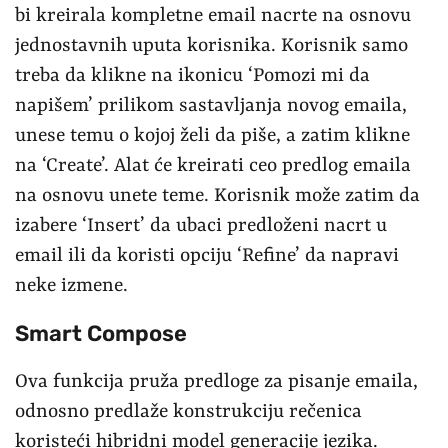
bi kreirala kompletne email nacrte na osnovu
jednostavnih uputa korisnika. Korisnik samo
treba da klikne na ikonicu ‘Pomozi mi da
napišem’ prilikom sastavljanja novog emaila,
unese temu o kojoj želi da piše, a zatim klikne
na ‘Create’. Alat će kreirati ceo predlog emaila
na osnovu unete teme. Korisnik može zatim da
izabere ‘Insert’ da ubaci predloženi nacrt u
email ili da koristi opciju ‘Refine’ da napravi
neke izmene.
Smart Compose
Ova funkcija pruža predloge za pisanje emaila,
odnosno predlaže konstrukciju rečenica
koristeći hibridni model generacije jezika.