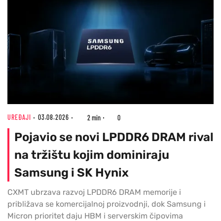
UREĐAJI
03.08.2026
2 min
0
Pojavio se novi LPDDR6 DRAM rival
na tržištu kojim dominiraju
Samsung i SK Hynix
CXMT ubrzava razvoj LPDDR6 DRAM memorije i
približava se komercijalnoj proizvodnji, dok Samsung i
Micron prioritet daju HBM i serverskim čipovima