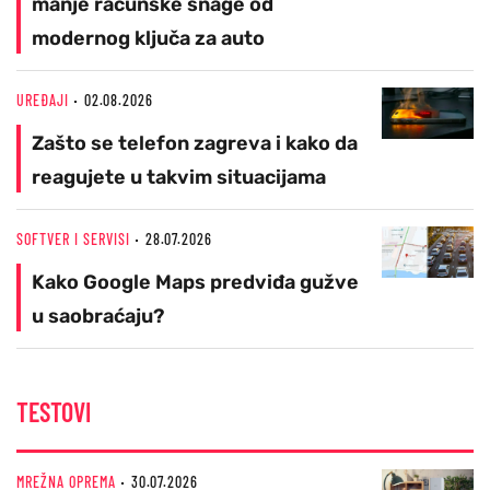
manje računske snage od
modernog ključa za auto
UREĐAJI
02.08.2026
Zašto se telefon zagreva i kako da
reagujete u takvim situacijama
SOFTVER I SERVISI
28.07.2026
Kako Google Maps predviđa gužve
u saobraćaju?
TESTOVI
MREŽNA OPREMA
30.07.2026