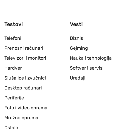
Testovi
Vesti
Telefoni
Biznis
Prenosni računari
Gejming
Televizori i monitori
Nauka i tehnologija
Hardver
Softver i servisi
Slušalice i zvučnici
Uređaji
Desktop računari
Periferije
Foto i video oprema
Mrežna oprema
Ostalo