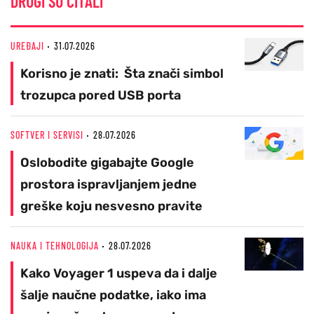
DRUGI SU ČITALI
UREĐAJI
31.07.2026
Korisno je znati: Šta znači simbol
trozupca pored USB porta
SOFTVER I SERVISI
28.07.2026
Oslobodite gigabajte Google
prostora ispravljanjem jedne
greške koju nesvesno pravite
NAUKA I TEHNOLOGIJA
28.07.2026
Kako Voyager 1 uspeva da i dalje
šalje naučne podatke, iako ima