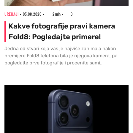
UREĐAJI
03.08.2026
2 min
0
Kakve fotografije pravi kamera
Fold8: Pogledajte primere!
Jedna od stvari koja vas je najviše zanimala nakon
premijere Fold8 telefona bila je njegova kamera, pa
pogledajte prve fotografije i procenite sami...