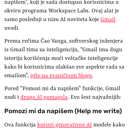
napišem”, koji je sada dostupan korisnicima u
okviru programa Workspace Labs. Ovaj alat je
samo poslednji u nizu AI noviteta koje
Gmail
uvodi.
Prema rečima Čao Vanga, softverskog inženjera
iz Gmail tima za inteligenciju, “Gmail ima dugu
istoriju korišćenja moći veštačke inteligencije
kako bi korisnicima olakšao sve aspekte rada sa
emailom”,
piše na zvaničnom blogu
.
Pored “Pomozi mi da napišem” funkcije, Gmail
nudi i
druga AI pomagala
. Evo šest najvažnijih:
Pomozi mi da napišem (Help me write)
Ova funkcija
koristi generativne AI
modele kako