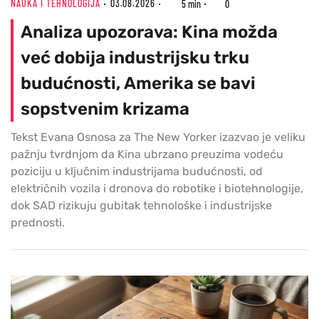
NAUKA I TEHNOLOGIJA
03.08.2026
5 min
0
Analiza upozorava: Kina možda
već dobija industrijsku trku
budućnosti, Amerika se bavi
sopstvenim krizama
Tekst Evana Osnosa za The New Yorker izazvao je veliku
pažnju tvrdnjom da Kina ubrzano preuzima vodeću
poziciju u ključnim industrijama budućnosti, od
električnih vozila i dronova do robotike i biotehnologije,
dok SAD rizikuju gubitak tehnološke i industrijske
prednosti.