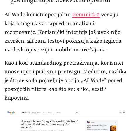
gde mogu kupiti adekvatnu opremu?“
AI Mode koristi specijalnu
Gemini 2.0
verziju
koja omogućava naprednu analizu i
rezonovanje. Korisnički interfejs još uvek nije
završen, ali rani testovi pokazuju kako izgleda
na desktop verziji i mobilnim uređajima.
Kao i kod standardnog pretraživanja, korisnici
unose upit i pritisnu pretragu. Međutim, razlika
je što se sada pojavljuje opcija „AI Mode“ pored
postojećih filtera kao što su: slike, vesti i
kupovina.