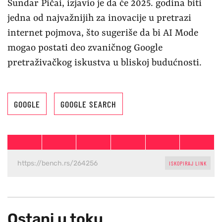
Sundar Pičai, izjavio je da će 2025. godina biti
jedna od najvažnijih za inovacije u pretrazi
internet pojmova, što sugeriše da bi AI Mode
mogao postati deo zvaničnog Google
pretraživačkog iskustva u bliskoj budućnosti.
GOOGLE
GOOGLE SEARCH
ISKOPIRAJ LINK
Ostani u toku