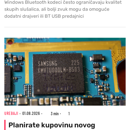
Windows Bluetooth kodeci često ograničavaju kvalitet
skupih slušalica, ali bolji zvuk mogu da omoguće
dodatni drajveri ili BT USB predajnici
UREĐAJI
01.08.2026
3 min
1
Planirate kupovinu novog