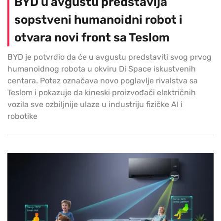
BYD u avgustu predstavlja
sopstveni humanoidni robot i
otvara novi front sa Teslom
BYD je potvrdio da će u avgustu predstaviti svog prvog
humanoidnog robota u okviru Di Space iskustvenih
centara. Potez označava novo poglavlje rivalstva sa
Teslom i pokazuje da kineski proizvođači električnih
vozila sve ozbiljnije ulaze u industriju fizičke AI i
robotike