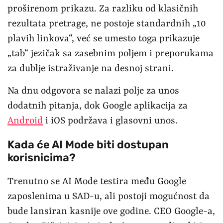
proširenom prikazu. Za razliku od klasičnih
rezultata pretrage, ne postoje standardnih „10
plavih linkova“, već se umesto toga prikazuje
„tab“ jezičak sa zasebnim poljem i preporukama
za dublje istraživanje na desnoj strani.
Na dnu odgovora se nalazi polje za unos
dodatnih pitanja, dok Google aplikacija za
Android
i iOS podržava i glasovni unos.
Kada će AI Mode biti dostupan
korisnicima?
Trenutno se AI Mode testira među Google
zaposlenima u SAD-u, ali postoji mogućnost da
bude lansiran kasnije ove godine. CEO Google-a,