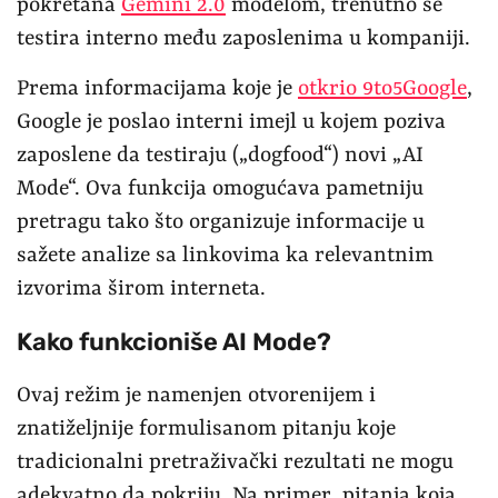
pokretana
Gemini 2.0
modelom, trenutno se
testira interno među zaposlenima u kompaniji.
Prema informacijama koje je
otkrio 9to5Google
,
Google je poslao interni imejl u kojem poziva
zaposlene da testiraju („dogfood“) novi „AI
Mode“. Ova funkcija omogućava pametniju
pretragu tako što organizuje informacije u
sažete analize sa linkovima ka relevantnim
izvorima širom interneta.
Kako funkcioniše AI Mode?
Ovaj režim je namenjen otvorenijem i
znatiželjnije formulisanom pitanju koje
tradicionalni pretraživački rezultati ne mogu
adekvatno da pokriju. Na primer, pitanja koja