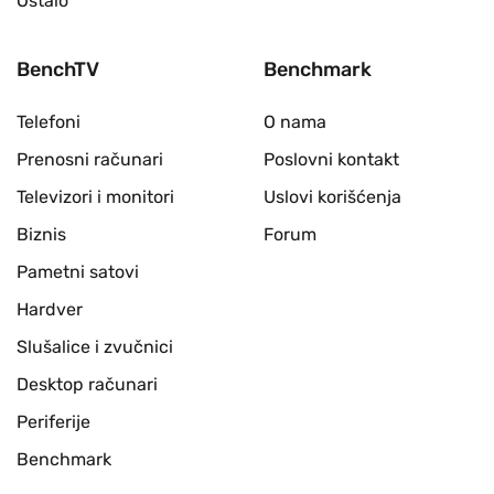
Ostalo
BenchTV
Benchmark
Telefoni
O nama
Prenosni računari
Poslovni kontakt
Televizori i monitori
Uslovi korišćenja
Biznis
Forum
Pametni satovi
Hardver
Slušalice i zvučnici
Desktop računari
Periferije
Benchmark