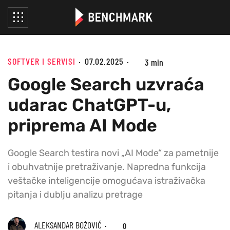
SOFTVER I SERVISI
07.02.2025
3 min
Google Search uzvraća
udarac ChatGPT-u,
priprema AI Mode
Google Search testira novi „AI Mode“ za pametnije
i obuhvatnije pretraživanje. Napredna funkcija
veštačke inteligencije omogućava istraživačka
pitanja i dublju analizu pretrage
ALEKSANDAR BOŽOVIĆ
0