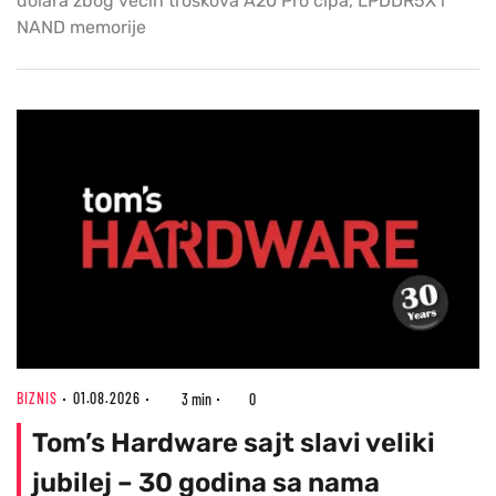
dolara zbog većih troškova A20 Pro čipa, LPDDR5X i
NAND memorije
BIZNIS
01.08.2026
3 min
0
Tom’s Hardware sajt slavi veliki
jubilej – 30 godina sa nama