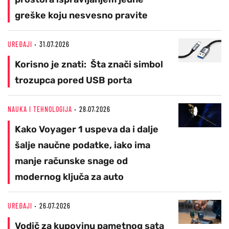
greške koju nesvesno pravite
UREĐAJI
31.07.2026
Korisno je znati: Šta znači simbol
trozupca pored USB porta
NAUKA I TEHNOLOGIJA
28.07.2026
Kako Voyager 1 uspeva da i dalje
šalje naučne podatke, iako ima
manje računske snage od
modernog ključa za auto
UREĐAJI
26.07.2026
Vodič za kupovinu pametnog sata