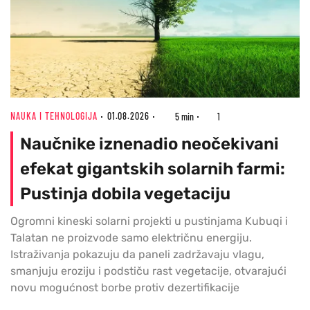
NAUKA I TEHNOLOGIJA
01.08.2026
5 min
1
Naučnike iznenadio neočekivani
efekat gigantskih solarnih farmi:
Pustinja dobila vegetaciju
Ogromni kineski solarni projekti u pustinjama Kubuqi i
Talatan ne proizvode samo električnu energiju.
Istraživanja pokazuju da paneli zadržavaju vlagu,
smanjuju eroziju i podstiču rast vegetacije, otvarajući
novu mogućnost borbe protiv dezertifikacije