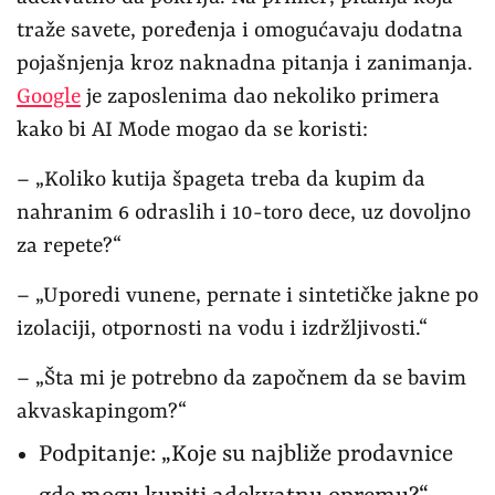
traže savete, poređenja i omogućavaju dodatna
pojašnjenja kroz naknadna pitanja i zanimanja.
Google
je zaposlenima dao nekoliko primera
kako bi AI Mode mogao da se koristi:
– „Koliko kutija špageta treba da kupim da
nahranim 6 odraslih i 10-toro dece, uz dovoljno
za repete?“
– „Uporedi vunene, pernate i sintetičke jakne po
izolaciji, otpornosti na vodu i izdržljivosti.“
– „Šta mi je potrebno da započnem da se bavim
akvaskapingom?“
Podpitanje: „Koje su najbliže prodavnice