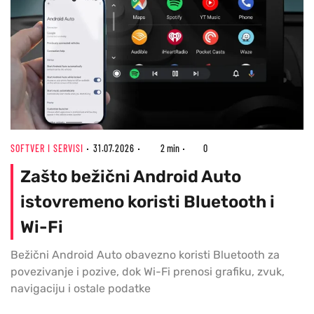
SOFTVER I SERVISI
31.07.2026
2 min
0
Zašto bežični Android Auto
istovremeno koristi Bluetooth i
Wi-Fi
Bežični Android Auto obavezno koristi Bluetooth za
povezivanje i pozive, dok Wi-Fi prenosi grafiku, zvuk,
navigaciju i ostale podatke