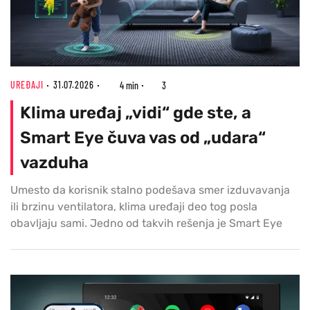
UREĐAJI
31.07.2026
4 min
3
Klima uređaj „vidi“ gde ste, a
Smart Eye čuva vas od „udara“
vazduha
Umesto da korisnik stalno podešava smer izduvavanja
ili brzinu ventilatora, klima uređaji deo tog posla
obavljaju sami. Jedno od takvih rešenja je Smart Eye