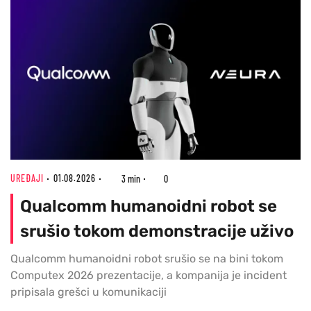
UREĐAJI
01.08.2026
3 min
0
Qualcomm humanoidni robot se
srušio tokom demonstracije uživo
Qualcomm humanoidni robot srušio se na bini tokom
Computex 2026 prezentacije, a kompanija je incident
pripisala grešci u komunikaciji