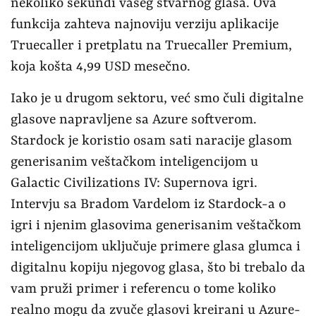
nekoliko sekundi vašeg stvarnog glasa. Ova
funkcija zahteva najnoviju verziju aplikacije
Truecaller i pretplatu na Truecaller Premium,
koja košta 4,99 USD mesečno.
Iako je u drugom sektoru, već smo čuli digitalne
glasove napravljene sa Azure softverom.
Stardock je koristio osam sati naracije glasom
generisanim veštačkom inteligencijom u
Galactic Civilizations IV: Supernova igri.
Intervju sa Bradom Vardelom iz Stardock-a o
igri i njenim glasovima generisanim veštačkom
inteligencijom uključuje primere glasa glumca i
digitalnu kopiju njegovog glasa, što bi trebalo da
vam pruži primer i referencu o tome koliko
realno mogu da zvuče glasovi kreirani u Azure-