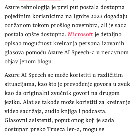
Azure tehnologija je prvi put postala dostupna
pojedinim korisnicima na Ignite 2023 događaju
održanom tokom prošlog novembra, ali je sada
postala opšte dostupna.
Microsoft
je detaljno
opisao mogućnost kreiranja personalizovanih
glasova pomoću Azure AI Speech-a u nedavnom
objavljenom blogu.
Azure AI Speech se može koristiti u različitim
situacijama, kao što je prevođenje govora u zvuk
kao da originalni zvučnik govori na drugom
jeziku. Alat se takođe može koristiti za kreiranje
video sadržaja, audio knjiga i podcasta.
Glasovni asistenti, poput onog koji je sada
dostupan preko Truecaller-a, mogu se