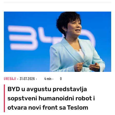
UREĐAJI
31.07.2026
4 min
0
BYD u avgustu predstavlja
sopstveni humanoidni robot i
otvara novi front sa Teslom