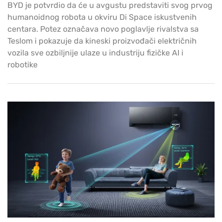
BYD je potvrdio da će u avgustu predstaviti svog prvog
humanoidnog robota u okviru Di Space iskustvenih
centara. Potez označava novo poglavlje rivalstva sa
Teslom i pokazuje da kineski proizvođači električnih
vozila sve ozbiljnije ulaze u industriju fizičke AI i
robotike