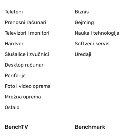
Telefoni
Biznis
Prenosni računari
Gejming
Televizori i monitori
Nauka i tehnologija
Hardver
Softver i servisi
Slušalice i zvučnici
Uređaji
Desktop računari
Periferije
Foto i video oprema
Mrežna oprema
Ostalo
BenchTV
Benchmark