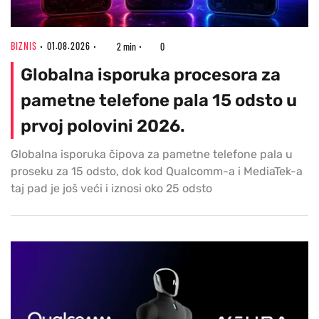
BIZNIS
01.08.2026
2 min
0
Globalna isporuka procesora za
pametne telefone pala 15 odsto u
prvoj polovini 2026.
Globalna isporuka čipova za pametne telefone pala u
proseku za 15 odsto, dok kod Qualcomm-a i MediaTek-a
taj pad je još veći i iznosi oko 25 odsto