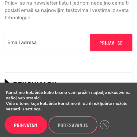
Prijavi se na newsletter listu i jednom nedeljno cemo ti
poslati email sa najnovijim testovima i vestima iz sveta
tehnologije.
PRIJAVI SE
Koristimo kolačiće kako bismo vam pružili najbolje iskustvo na
našoj veb stranici.
Više o tome koje kolačiće koristimo ili da ih isključite možete
saznati u
settings
.
Close GDPR Cook
PRIHVATAM
PODEŠAVANJA
Copyright © 2026 Benchmark.