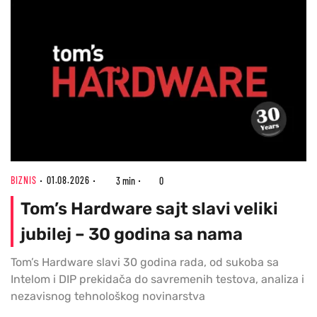
BIZNIS
01.08.2026
3 min
0
Tom’s Hardware sajt slavi veliki
jubilej – 30 godina sa nama
Tom’s Hardware slavi 30 godina rada, od sukoba sa
Intelom i DIP prekidača do savremenih testova, analiza i
nezavisnog tehnološkog novinarstva