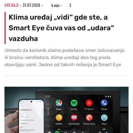
UREĐAJI
31.07.2026
4 min
3
Klima uređaj „vidi“ gde ste, a
Smart Eye čuva vas od „udara“
vazduha
Umesto da korisnik stalno podešava smer izduvavanja
ili brzinu ventilatora, klima uređaji deo tog posla
obavljaju sami. Jedno od takvih rešenja je Smart Eye