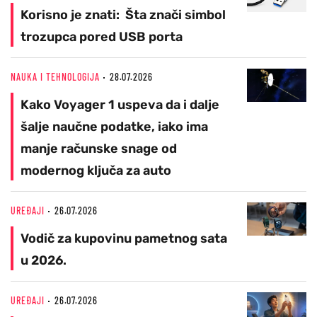
Korisno je znati: Šta znači simbol
trozupca pored USB porta
NAUKA I TEHNOLOGIJA
28.07.2026
Kako Voyager 1 uspeva da i dalje
šalje naučne podatke, iako ima
manje računske snage od
modernog ključa za auto
UREĐAJI
26.07.2026
Vodič za kupovinu pametnog sata
u 2026.
UREĐAJI
26.07.2026