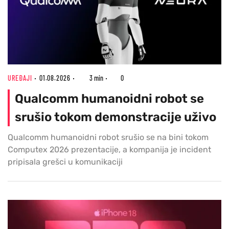
UREĐAJI
01.08.2026
3 min
0
Qualcomm humanoidni robot se
srušio tokom demonstracije uživo
Qualcomm humanoidni robot srušio se na bini tokom
Computex 2026 prezentacije, a kompanija je incident
pripisala grešci u komunikaciji