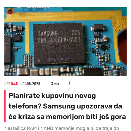
UREĐAJI
01.08.2026
3 min
1
Planirate kupovinu novog
telefona? Samsung upozorava da
će kriza sa memorijom biti još gora
Nestašica RAM i NAND memorije mogla bi da traje do