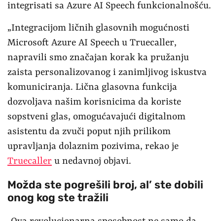
integrisati sa Azure AI Speech funkcionalnošću.
„Integracijom ličnih glasovnih mogućnosti
Microsoft Azure AI Speech u Truecaller,
napravili smo značajan korak ka pružanju
zaista personalizovanog i zanimljivog iskustva
komuniciranja. Lična glasovna funkcija
dozvoljava našim korisnicima da koriste
sopstveni glas, omogućavajući digitalnom
asistentu da zvuči poput njih prilikom
upravljanja dolaznim pozivima, rekao je
Truecaller
u nedavnoj objavi.
Možda ste pogrešili broj, al’ ste dobili
onog kog ste tražili