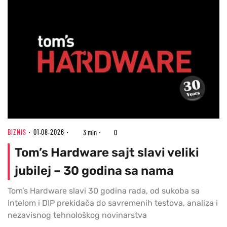
BIZNIS
01.08.2026
3 min
0
Tom’s Hardware sajt slavi veliki
jubilej – 30 godina sa nama
Tom’s Hardware slavi 30 godina rada, od sukoba sa
Intelom i DIP prekidača do savremenih testova, analiza i
nezavisnog tehnološkog novinarstva