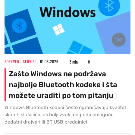
SOFTVER I SERVISI
01.08.2026
3 min
0
Zašto Windows ne podržava
najbolje Bluetooth kodeke i šta
možete uraditi po tom pitanju
Windows Bluetooth kodeci često ograničavaju kvalitet
skupih slušalica, ali bolji zvuk mogu da omoguće
dodatni drajveri ili BT USB predajnici