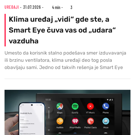
UREĐAJI
31.07.2026
4 min
3
Klima uređaj „vidi“ gde ste, a
Smart Eye čuva vas od „udara“
vazduha
Umesto da korisnik stalno podešava smer izduvavanja
ili brzinu ventilatora, klima uređaji deo tog posla
obavljaju sami. Jedno od takvih rešenja je Smart Eye