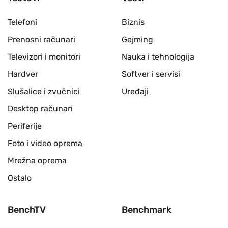
Telefoni
Biznis
Prenosni računari
Gejming
Televizori i monitori
Nauka i tehnologija
Hardver
Softver i servisi
Slušalice i zvučnici
Uređaji
Desktop računari
Periferije
Foto i video oprema
Mrežna oprema
Ostalo
BenchTV
Benchmark