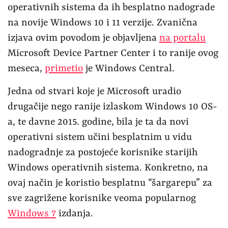
operativnih sistema da ih besplatno nadograde
na novije Windows 10 i 11 verzije. Zvanična
izjava ovim povodom je objavljena
na portalu
Microsoft Device Partner Center i to ranije ovog
meseca,
primetio
je Windows Central.
Jedna od stvari koje je Microsoft uradio
drugačije nego ranije izlaskom Windows 10 OS-
a, te davne 2015. godine, bila je ta da novi
operativni sistem učini besplatnim u vidu
nadogradnje za postojeće korisnike starijih
Windows operativnih sistema. Konkretno, na
ovaj način je koristio besplatnu “šargarepu” za
sve zagrižene korisnike veoma popularnog
Windows 7
izdanja.