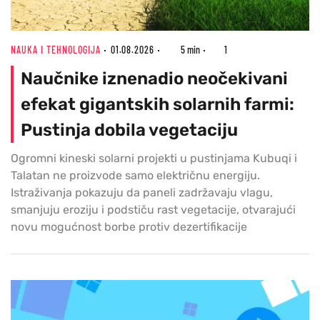
NAUKA I TEHNOLOGIJA
01.08.2026
5 min
1
Naučnike iznenadio neočekivani
efekat gigantskih solarnih farmi:
Pustinja dobila vegetaciju
Ogromni kineski solarni projekti u pustinjama Kubuqi i
Talatan ne proizvode samo električnu energiju.
Istraživanja pokazuju da paneli zadržavaju vlagu,
smanjuju eroziju i podstiču rast vegetacije, otvarajući
novu mogućnost borbe protiv dezertifikacije