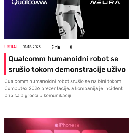
UREĐAJI
01.08.2026
3 min
0
Qualcomm humanoidni robot se
srušio tokom demonstracije uživo
Qualcomm humanoidni robot srušio se na bini tokom
Computex 2026 prezentacije, a kompanija je incident
pripisala grešci u komunikaciji