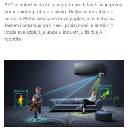
BYD je potvrdio da će u avgustu predstaviti svog prvog
humanoidnog robota u okviru Di Space iskustvenih
centara. Potez označava novo poglavlje rivalstva sa
Teslom i pokazuje da kineski proizvođači električnih
vozila sve ozbiljnije ulaze u industriju fizičke AI i
robotike