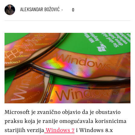
ALEKSANDAR BOŽOVIĆ
0
Microsoft je zvanično objavio da je obustavio
praksu koja je ranije omogućavala korisnicima
starijiih verzija
Windows 7
i Windows 8.x