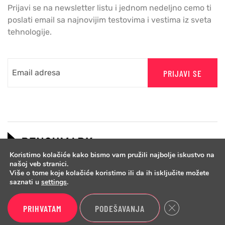
Prijavi se na newsletter listu i jednom nedeljno cemo ti
poslati email sa najnovijim testovima i vestima iz sveta
tehnologije.
PRIJAVI SE
Koristimo kolačiće kako bismo vam pružili najbolje iskustvo na
našoj veb stranici.
Više o tome koje kolačiće koristimo ili da ih isključite možete
saznati u
settings
.
Close GDPR Cook
PRIHVATAM
PODEŠAVANJA
Copyright © 2026 Benchmark.