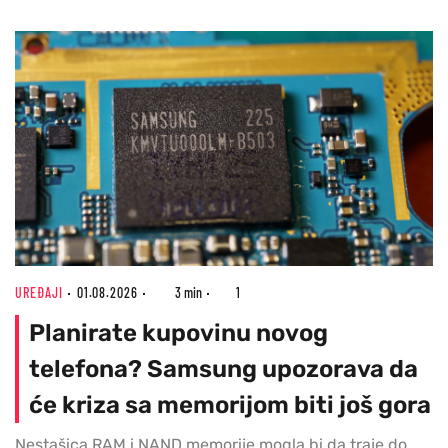
UREĐAJI
01.08.2026
3 min
1
Planirate kupovinu novog
telefona? Samsung upozorava da
će kriza sa memorijom biti još gora
Nestašica RAM i NAND memorije mogla bi da traje do