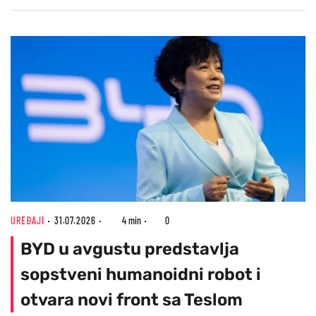
UREĐAJI
31.07.2026
4 min
0
BYD u avgustu predstavlja
sopstveni humanoidni robot i
otvara novi front sa Teslom