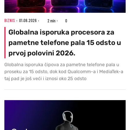
BIZNIS
01.08.2026
2 min
0
Globalna isporuka procesora za
pametne telefone pala 15 odsto u
prvoj polovini 2026.
Globalna isporuka čipova za pametne telefone pala u
proseku za 15 odsto, dok kod Qualcomm-a i MediaTek-a
taj pad je još veći i iznosi oko 25 odsto