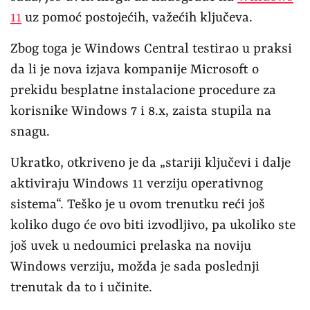
11
uz pomoć postojećih, važećih ključeva.
Zbog toga je Windows Central testirao u praksi
da li je nova izjava kompanije Microsoft o
prekidu besplatne instalacione procedure za
korisnike Windows 7 i 8.x, zaista stupila na
snagu.
Ukratko, otkriveno je da „stariji ključevi i dalje
aktiviraju Windows 11 verziju operativnog
sistema“. Teško je u ovom trenutku reći još
koliko dugo će ovo biti izvodljivo, pa ukoliko ste
još uvek u nedoumici prelaska na noviju
Windows verziju, možda je sada poslednji
trenutak da to i učinite.