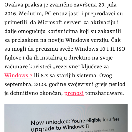
Ovakva praksa je zvanično završena 29. jula
2016. Međutim, PC entuzijasti i preprodavci su
primetili da Microsoft serveri za aktivaciju i
dalje omogućuju korisnicima koji su zakasnili
sa prelaskom na noviju Windows verziju. Čak
su mogli da preuzmu sveže Windows 10 i 11 ISO
fajlove i da ih instaliraju direktno na svoje
računare koristeći „rezervne“ ​​ključeve za
Windows 7
ili 8.x sa starijih sistema. Ovog
septembra, 2023. godine svojevrsni grejs period
je definitivno okončan,
prenosi
tomshardware.