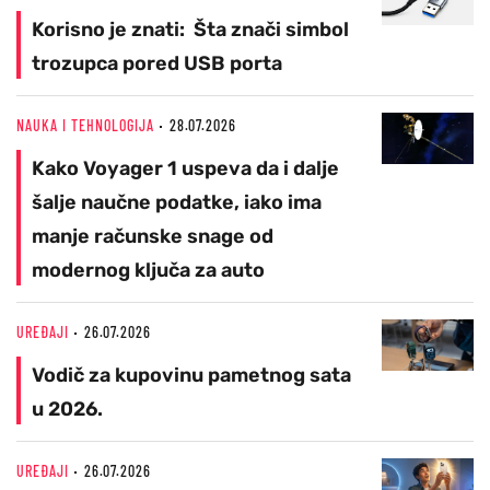
Korisno je znati: Šta znači simbol
trozupca pored USB porta
NAUKA I TEHNOLOGIJA
28.07.2026
Kako Voyager 1 uspeva da i dalje
šalje naučne podatke, iako ima
manje računske snage od
modernog ključa za auto
UREĐAJI
26.07.2026
Vodič za kupovinu pametnog sata
u 2026.
UREĐAJI
26.07.2026