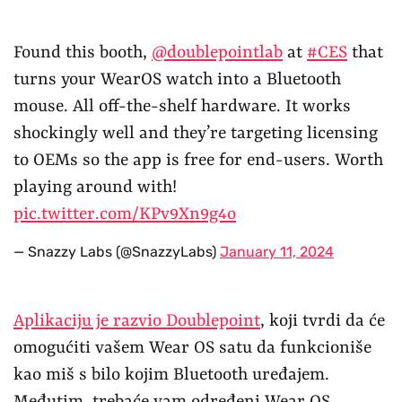
Found this booth,
@doublepointlab
at
#CES
that
turns your WearOS watch into a Bluetooth
mouse. All off-the-shelf hardware. It works
shockingly well and they’re targeting licensing
to OEMs so the app is free for end-users. Worth
playing around with!
pic.twitter.com/KPv9Xn9g4o
— Snazzy Labs (@SnazzyLabs)
January 11, 2024
Aplikaciju je razvio Doublepoint
, koji tvrdi da će
omogućiti vašem Wear OS satu da funkcioniše
kao miš s bilo kojim Bluetooth uređajem.
Međutim, trebaće vam određeni Wear OS