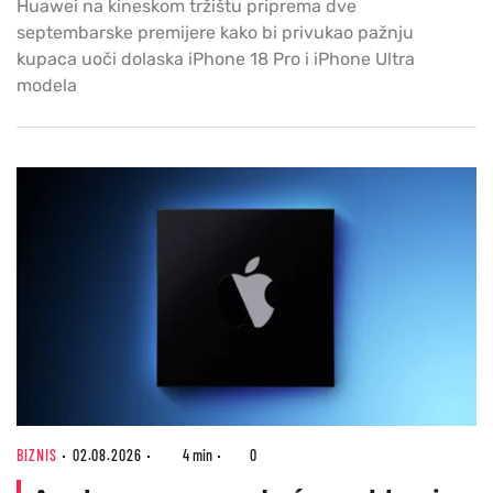
Huawei na kineskom tržištu priprema dve
septembarske premijere kako bi privukao pažnju
kupaca uoči dolaska iPhone 18 Pro i iPhone Ultra
modela
BIZNIS
02.08.2026
4 min
0