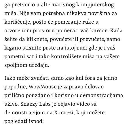
ga pretvorio u alternativnog kompjuterskog
miša. Nije vam potrebna nikakva površina za
korišćenje, pošto će pomeranje ruke u
otvorenom prostoru pomerati vaš kursor. Kada
želite da kliknete, povučete ili prevučete, samo
lagano stisnite prste na istoj ruci gde je i vaš
pametni sat i tako kontrolišete miša na vašem
spoljnom uređaju.
Iako može zvučati samo kao kul fora za jedno
popodne, WowMouse je zapravo delovao
prilično pouzdano i korisno u demonstracijama
uživo. Snazzy Labs je objavio video sa
demonstracijom na X mreži, koji možete
pogledati ispod: