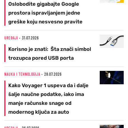
Oslobodite gigabajte Google
prostora ispravljanjem jedne
greške koju nesvesno pravite
UREĐAJI
31.07.2026
Korisno je znati: Šta znači simbol
trozupca pored USB porta
NAUKA I TEHNOLOGIJA
28.07.2026
Kako Voyager 1 uspeva da i dalje
šalje naučne podatke, iako ima
manje računske snage od
modernog ključa za auto