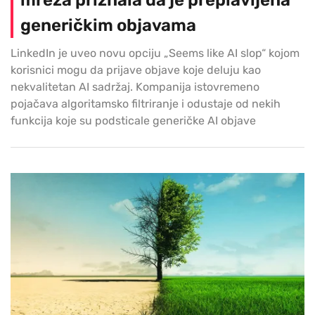
mreža priznala da je preplavljena
generičkim objavama
LinkedIn je uveo novu opciju „Seems like AI slop“ kojom
korisnici mogu da prijave objave koje deluju kao
nekvalitetan AI sadržaj. Kompanija istovremeno
pojačava algoritamsko filtriranje i odustaje od nekih
funkcija koje su podsticale generičke AI objave