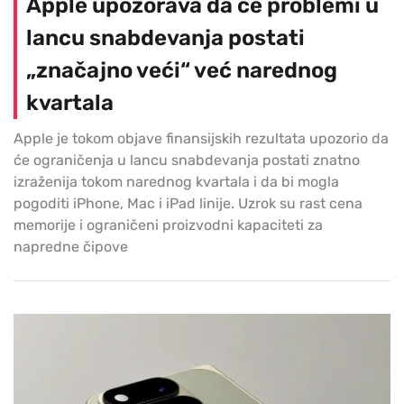
Apple upozorava da će problemi u
lancu snabdevanja postati
„značajno veći“ već narednog
kvartala
Apple je tokom objave finansijskih rezultata upozorio da
će ograničenja u lancu snabdevanja postati znatno
izraženija tokom narednog kvartala i da bi mogla
pogoditi iPhone, Mac i iPad linije. Uzrok su rast cena
memorije i ograničeni proizvodni kapaciteti za
napredne čipove