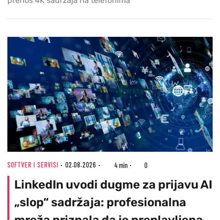
prenos 4K sadržaja na telefonima
SOFTVER I SERVISI
02.08.2026
4 min
0
LinkedIn uvodi dugme za prijavu AI
„slop“ sadržaja: profesionalna