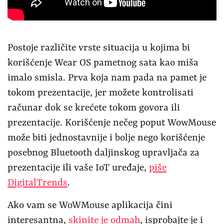
Postoje različite vrste situacija u kojima bi
korišćenje Wear OS pametnog sata kao miša
imalo smisla. Prva koja nam pada na pamet je
tokom prezentacije, jer možete kontrolisati
računar dok se krećete tokom govora ili
prezentacije. Korišćenje nečeg poput WowMouse
može biti jednostavnije i bolje nego korišćenje
posebnog Bluetooth daljinskog upravljača za
prezentacije ili vaše IoT uređaje,
piše
DigitalTrends
.
Ako vam se WoWMouse aplikacija čini
interesantna,
skinite je odmah
, isprobajte je i