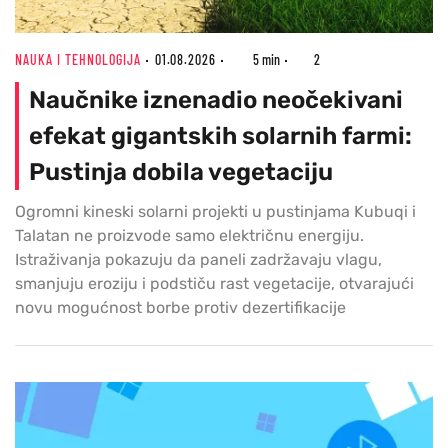
NAUKA I TEHNOLOGIJA
01.08.2026
5 min
2
Naučnike iznenadio neočekivani
efekat gigantskih solarnih farmi:
Pustinja dobila vegetaciju
Ogromni kineski solarni projekti u pustinjama Kubuqi i
Talatan ne proizvode samo električnu energiju.
Istraživanja pokazuju da paneli zadržavaju vlagu,
smanjuju eroziju i podstiču rast vegetacije, otvarajući
novu mogućnost borbe protiv dezertifikacije