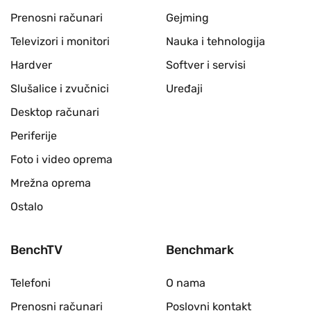
Prenosni računari
Gejming
Televizori i monitori
Nauka i tehnologija
Hardver
Softver i servisi
Slušalice i zvučnici
Uređaji
Desktop računari
Periferije
Foto i video oprema
Mrežna oprema
Ostalo
BenchTV
Benchmark
Telefoni
O nama
Prenosni računari
Poslovni kontakt