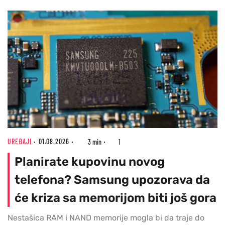
UREĐAJI
01.08.2026
3 min
1
Planirate kupovinu novog
telefona? Samsung upozorava da
će kriza sa memorijom biti još gora
Nestašica RAM i NAND memorije mogla bi da traje do