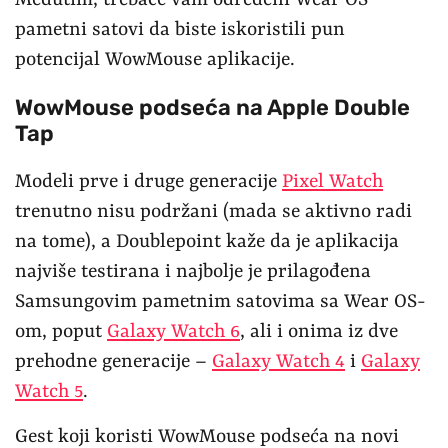
pametni satovi da biste iskoristili pun
potencijal WowMouse aplikacije.
WowMouse podseća na Apple Double
Tap
Modeli prve i druge generacije
Pixel Watch
trenutno nisu podržani (mada se aktivno radi
na tome), a Doublepoint kaže da je aplikacija
najviše testirana i najbolje je prilagođena
Samsungovim pametnim satovima sa Wear OS-
om, poput
Galaxy Watch 6
, ali i onima iz dve
prehodne generacije –
Galaxy Watch 4
i
Galaxy
Watch 5
.
Gest koji koristi WowMouse podseća na novi