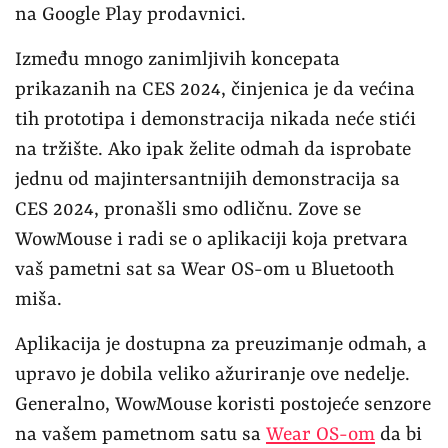
na Google Play prodavnici.
Između mnogo zanimljivih koncepata
prikazanih na CES 2024, činjenica je da većina
tih prototipa i demonstracija nikada neće stići
na tržište. Ako ipak želite odmah da isprobate
jednu od majintersantnijih demonstracija sa
CES 2024, pronašli smo odličnu. Zove se
WowMouse i radi se o aplikaciji koja pretvara
vaš pametni sat sa Wear OS-om u Bluetooth
miša.
Aplikacija je dostupna za preuzimanje odmah, a
upravo je dobila veliko ažuriranje ove nedelje.
Generalno, WowMouse koristi postojeće senzore
na vašem pametnom satu sa
Wear OS-om
da bi