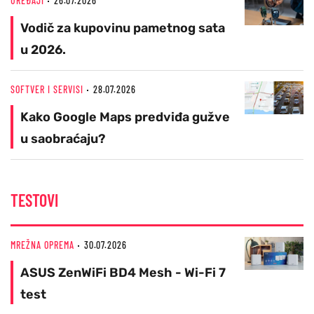
UREĐAJI
26.07.2026
Vodič za kupovinu pametnog sata
u 2026.
SOFTVER I SERVISI
28.07.2026
Kako Google Maps predviđa gužve
u saobraćaju?
TESTOVI
MREŽNA OPREMA
30.07.2026
ASUS ZenWiFi BD4 Mesh - Wi-Fi 7
test