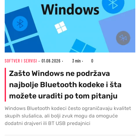
SOFTVER I SERVISI
01.08.2026
3 min
0
Zašto Windows ne podržava
najbolje Bluetooth kodeke i šta
možete uraditi po tom pitanju
Windows Bluetooth kodeci često ograničavaju kvalitet
skupih slušalica, ali bolji zvuk mogu da omoguće
dodatni drajveri ili BT USB predajnici