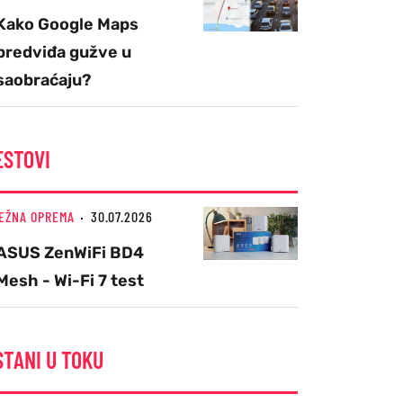
Kako Google Maps
predviđa gužve u
saobraćaju?
ESTOVI
EŽNA OPREMA
30.07.2026
ASUS ZenWiFi BD4
Mesh - Wi-Fi 7 test
STANI U TOKU