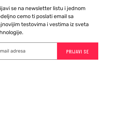
ijavi se na newsletter listu i jednom
deljno cemo ti poslati email sa
jnovijim testovima i vestima iz sveta
hnologije.
PRIJAVI SE