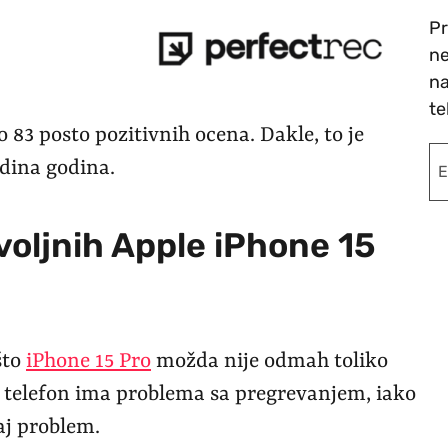
Pr
ne
na
te
o 83 posto pozitivnih ocena. Dakle, to je
dina godina.
voljnih Apple iPhone 15
što
iPhone 15 Pro
možda nije odmah toliko
 telefon ima problema sa pregrevanjem, iako
taj problem.