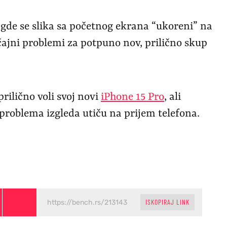
m gde se slika sa početnog ekrana “ukoreni” na
ajni problemi za potpuno nov, prilično skup
prilično voli svoj novi
iPhone 15 Pro
, ali
 problema izgleda utiču na prijem telefona.
ISKOPIRAJ LINK