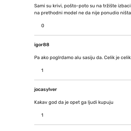
Sami su krivi, pošto-poto su na tržište izbacil
na prethodni model ne da nije ponudio ništa
0
igor88
Pa ako poglrdamo alu sasiju da. Celik je celi
1
jocasylver
Kakav god da je opet ga ljudi kupuju
1