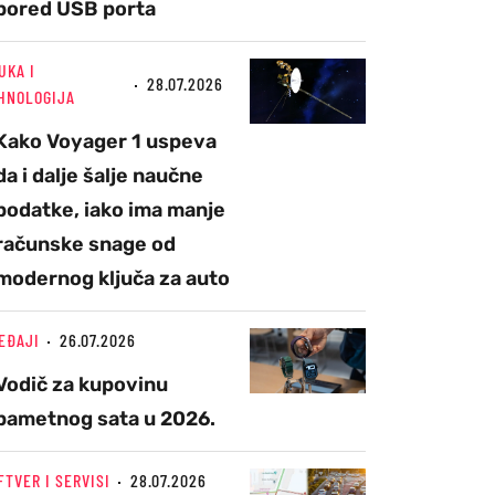
pored USB porta
UKA I
28.07.2026
HNOLOGIJA
Kako Voyager 1 uspeva
da i dalje šalje naučne
podatke, iako ima manje
računske snage od
modernog ključa za auto
EĐAJI
26.07.2026
Vodič za kupovinu
pametnog sata u 2026.
FTVER I SERVISI
28.07.2026