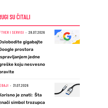
RUGI SU ČITALI
FTVER I SERVISI
28.07.2026
Oslobodite gigabajte
Google prostora
ispravljanjem jedne
greške koju nesvesno
pravite
EĐAJI
31.07.2026
Korisno je znati: Šta
znači simbol trozupca