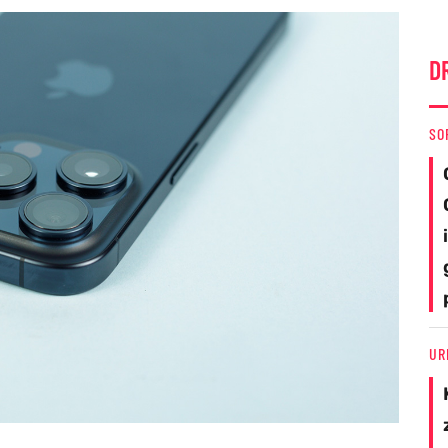
D
SO
UR