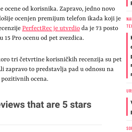
je ocene od korisnika. Zapravo, jedno novo
jlošije ocenjen premijum telefon ikada koji je
NA
TE
recenzije
PerfectRec je utvrdio
da je 73 posto
u 15 Pro ocenu od pet zvezdica.
koro tri četvrtine korisničkih recenzija su pet
Ali zapravo to predstavlja pad u odnosu na
o pozitivnih ocena.
UR
SO