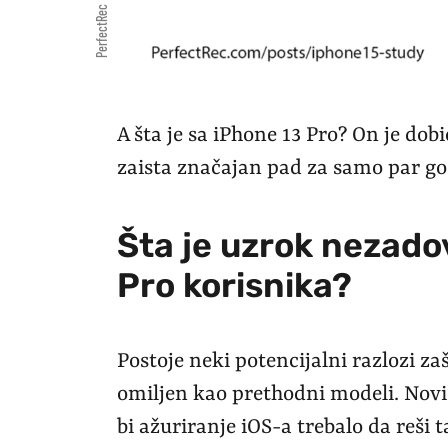
PerfectRec
A šta je sa iPhone 13 Pro? On je dobi
zaista značajan pad za samo par go
Šta je uzrok nezado
Pro korisnika?
Postoje neki potencijalni razlozi za
omiljen kao prethodni modeli. Novi
bi ažuriranje iOS-a trebalo da reši 