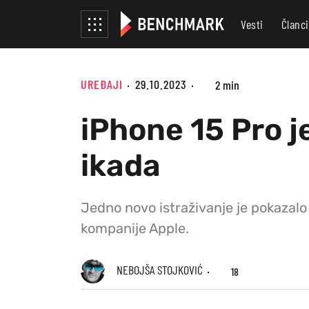
Vesti
Članci
UREĐAJI
29.10.2023
2 min
iPhone 15 Pro j
ikada
Jedno novo istraživanje je pokazalo 
kompanije Apple.
NEBOJŠA STOJKOVIĆ
18