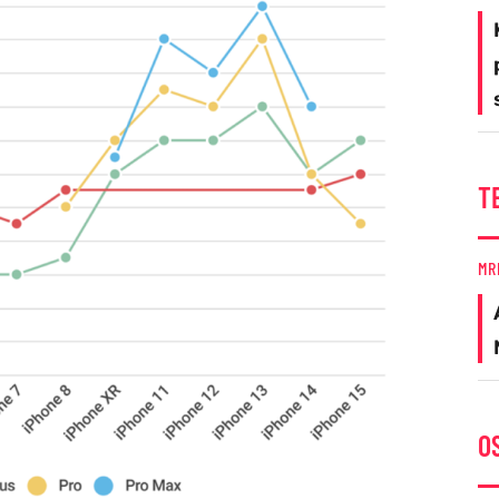
T
MR
O