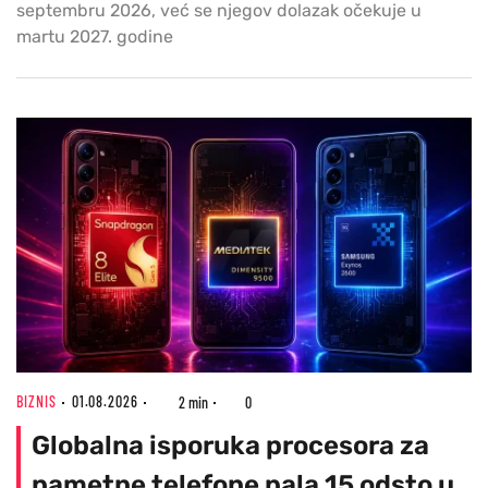
septembru 2026, već se njegov dolazak očekuje u
martu 2027. godine
BIZNIS
01.08.2026
2 min
0
Globalna isporuka procesora za
pametne telefone pala 15 odsto u