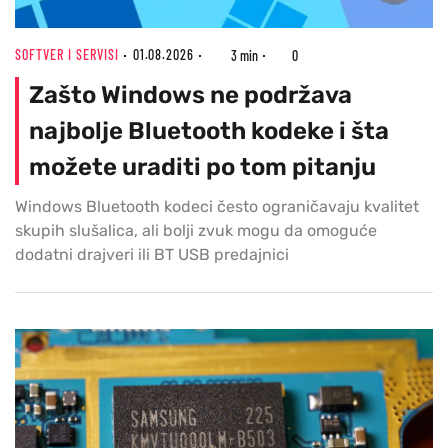
SOFTVER I SERVISI
01.08.2026
3 min
0
Zašto Windows ne podržava
najbolje Bluetooth kodeke i šta
možete uraditi po tom pitanju
Windows Bluetooth kodeci često ograničavaju kvalitet
skupih slušalica, ali bolji zvuk mogu da omoguće
dodatni drajveri ili BT USB predajnici