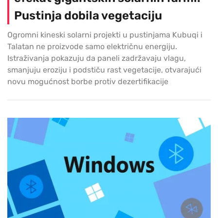
Pustinja dobila vegetaciju
Ogromni kineski solarni projekti u pustinjama Kubuqi i
Talatan ne proizvode samo električnu energiju.
Istraživanja pokazuju da paneli zadržavaju vlagu,
smanjuju eroziju i podstiču rast vegetacije, otvarajući
novu mogućnost borbe protiv dezertifikacije