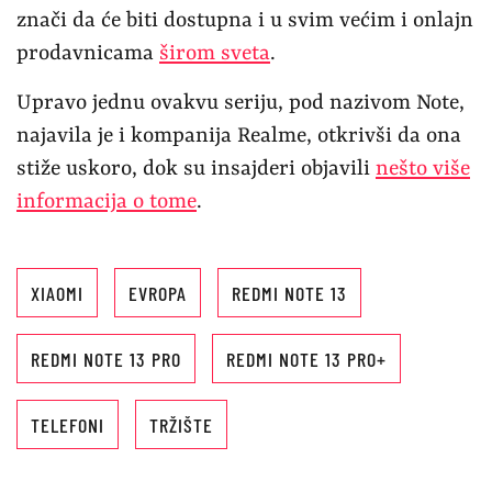
znači da će biti dostupna i u svim većim i onlajn
prodavnicama
širom sveta
.
Upravo jednu ovakvu seriju, pod nazivom Note,
najavila je i kompanija Realme, otkrivši da ona
stiže uskoro, dok su insajderi objavili
nešto više
informacija o tome
.
XIAOMI
EVROPA
REDMI NOTE 13
REDMI NOTE 13 PRO
REDMI NOTE 13 PRO+
TELEFONI
TRŽIŠTE