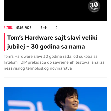
BIZNIS
01.08.2026
3 min
0
Tom’s Hardware sajt slavi veliki
jubilej – 30 godina sa nama
Tom’s Hardware slavi 30 godina rada, od sukoba sa
Intelom i DIP prekidača do savremenih testova, analiza i
nezavisnog tehnološkog novinarstva