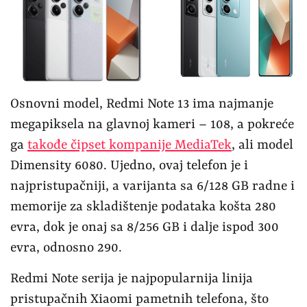
Osnovni model, Redmi Note 13 ima najmanje
megapiksela na glavnoj kameri – 108, a pokreće
ga
takođe čipset kompanije MediaTek
, ali model
Dimensity 6080. Ujedno, ovaj telefon je i
najpristupačniji, a varijanta sa 6/128 GB radne i
memorije za skladištenje podataka košta 280
evra, dok je onaj sa 8/256 GB i dalje ispod 300
evra, odnosno 290.
Redmi Note serija je najpopularnija linija
pristupačnih Xiaomi pametnih telefona, što