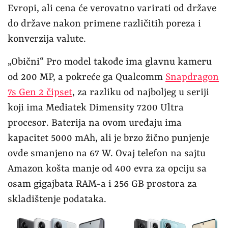
Evropi, ali cena će verovatno varirati od države
do države nakon primene različitih poreza i
konverzija valute.
„Obični“ Pro model takođe ima glavnu kameru
od 200 MP, a pokreće ga Qualcomm
Snapdragon
7s Gen 2 čipset
, za razliku od najboljeg u seriji
koji ima Mediatek Dimensity 7200 Ultra
procesor. Baterija na ovom uređaju ima
kapacitet 5000 mAh, ali je brzo žično punjenje
ovde smanjeno na 67 W. Ovaj telefon na sajtu
Amazon košta manje od 400 evra za opciju sa
osam gigajbata RAM-a i 256 GB prostora za
skladištenje podataka.