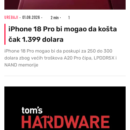
UREĐAJI
01.08.2026
2 min
1
iPhone 18 Pro bi mogao da košta
čak 1.399 dolara
iPhone 18 Pro mogao bi da poskupi za 250 do 300
dolara zbog većih troškova A20 Pro čipa, LPDDR5X i
NAND memorije