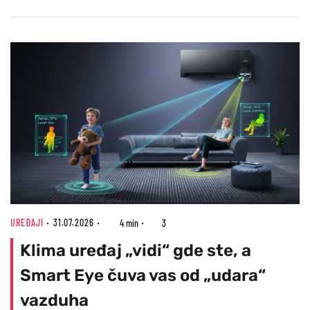
UREĐAJI
31.07.2026
4 min
3
Klima uređaj „vidi“ gde ste, a
Smart Eye čuva vas od „udara“
vazduha