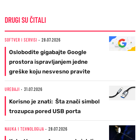
DRUGI SU ČITALI
SOFTVER I SERVISI
28.07.2026
Oslobodite gigabajte Google
prostora ispravljanjem jedne
greške koju nesvesno pravite
UREĐAJI
31.07.2026
Korisno je znati: Šta znači simbol
trozupca pored USB porta
NAUKA I TEHNOLOGIJA
28.07.2026