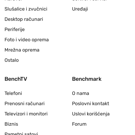
Slušalice i zvučnici
Uređaji
Desktop računari
Periferije
Foto i video oprema
Mrežna oprema
Ostalo
BenchTV
Benchmark
Telefoni
O nama
Prenosni računari
Poslovni kontakt
Televizori i monitori
Uslovi korišćenja
Biznis
Forum
Pametni satovi