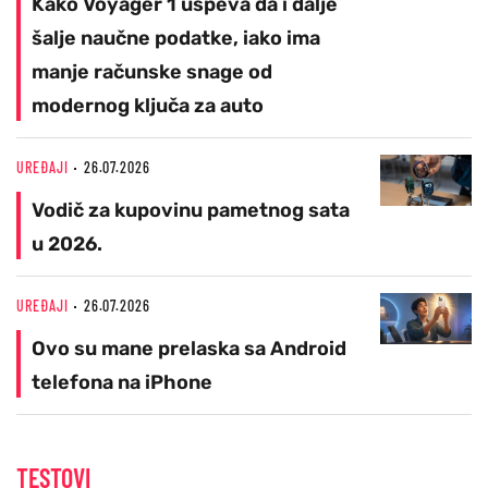
Kako Voyager 1 uspeva da i dalje
šalje naučne podatke, iako ima
manje računske snage od
modernog ključa za auto
UREĐAJI
26.07.2026
Vodič za kupovinu pametnog sata
u 2026.
UREĐAJI
26.07.2026
Ovo su mane prelaska sa Android
telefona na iPhone
TESTOVI