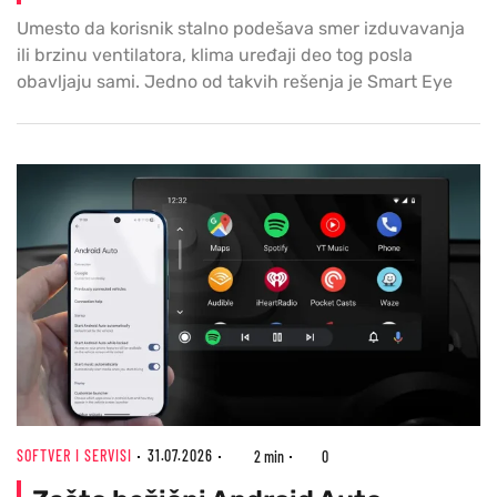
Umesto da korisnik stalno podešava smer izduvavanja
ili brzinu ventilatora, klima uređaji deo tog posla
obavljaju sami. Jedno od takvih rešenja je Smart Eye
SOFTVER I SERVISI
31.07.2026
2 min
0