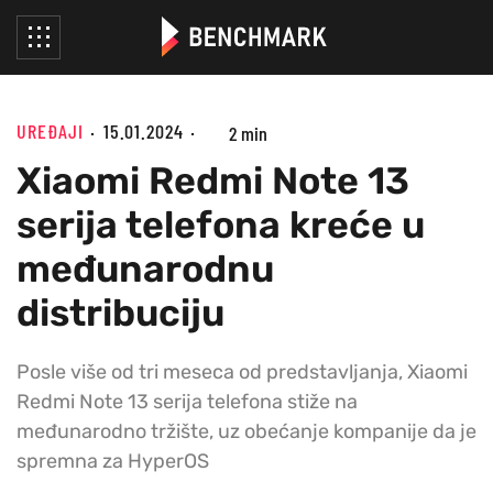
UREĐAJI
15.01.2024
2 min
Xiaomi Redmi Note 13
serija telefona kreće u
međunarodnu
distribuciju
Posle više od tri meseca od predstavljanja, Xiaomi
Redmi Note 13 serija telefona stiže na
međunarodno tržište, uz obećanje kompanije da je
spremna za HyperOS