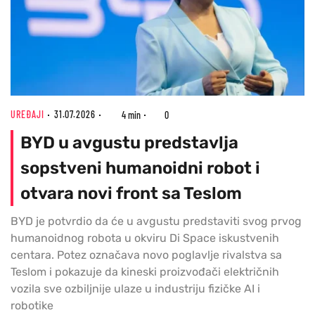
UREĐAJI
31.07.2026
4 min
0
BYD u avgustu predstavlja
sopstveni humanoidni robot i
otvara novi front sa Teslom
BYD je potvrdio da će u avgustu predstaviti svog prvog
humanoidnog robota u okviru Di Space iskustvenih
centara. Potez označava novo poglavlje rivalstva sa
Teslom i pokazuje da kineski proizvođači električnih
vozila sve ozbiljnije ulaze u industriju fizičke AI i
robotike