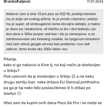
BrankoKaljevic
17.01.2024
Nabavio sam iz kine 13 pro plus sa 512/16, prednja kamera
mu je bolja od svakog ajfona, to je prosto cinjenica i zadnja
mu je super, ali sirokougaona nema dovoljno detalja, a makro
je skoro pa i beskorisna, ali telefon je brz i drzi bateriju i po
dva dana a 120w punjac radi kao i sto je namenjeno, a za
zainteresovane oko kineskog modela, na njegovom kineskom
miui sam stavio google servise bez problema i sve radi
odlicno, tamo kosta oko 330e takav nov
Pitanje,
kako si ga nabavio iz Kine tj. na koji način je dostavljen
u Srbiju?
Pod uslovom da je dostavljen u Srbiju 😉 a ne neku
drugu zemlju (npr. neka država EU članica) prethodno
pa ga je taj neko tebi poslao/doneo ili ti otišao po
telefon 🙂
Hteo sam da kupim ovih dana Poco X6 Pro i ne može se