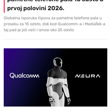
prvoj polovini 2026.
Globalna isporuka čipova za pametne telefone pala u
proseku za 15 odsto, dok kod Qualcomm-a i MediaTek-a
taj pad je još veći i iznosi oko 25 odsto