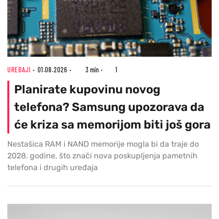
UREĐAJI
01.08.2026
3 min
1
Planirate kupovinu novog
telefona? Samsung upozorava da
će kriza sa memorijom biti još gora
Nestašica RAM i NAND memorije mogla bi da traje do
2028. godine, što znači nova poskupljenja pametnih
telefona i drugih uređaja