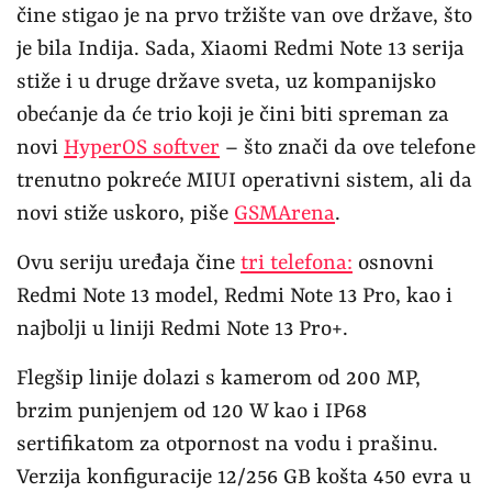
čine stigao je na prvo tržište van ove države, što
je bila Indija. Sada, Xiaomi Redmi Note 13 serija
stiže i u druge države sveta, uz kompanijsko
obećanje da će trio koji je čini biti spreman za
novi
HyperOS softver
– što znači da ove telefone
trenutno pokreće MIUI operativni sistem, ali da
novi stiže uskoro, piše
GSMArena
.
Ovu seriju uređaja čine
tri telefona:
osnovni
Redmi Note 13 model, Redmi Note 13 Pro, kao i
najbolji u liniji Redmi Note 13 Pro+.
Flegšip linije dolazi s kamerom od 200 MP,
brzim punjenjem od 120 W kao i IP68
sertifikatom za otpornost na vodu i prašinu.
Verzija konfiguracije 12/256 GB košta 450 evra u