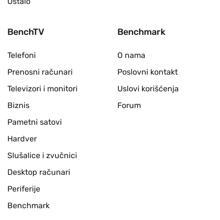
Ostalo
BenchTV
Benchmark
Telefoni
O nama
Prenosni računari
Poslovni kontakt
Televizori i monitori
Uslovi korišćenja
Biznis
Forum
Pametni satovi
Hardver
Slušalice i zvučnici
Desktop računari
Periferije
Benchmark