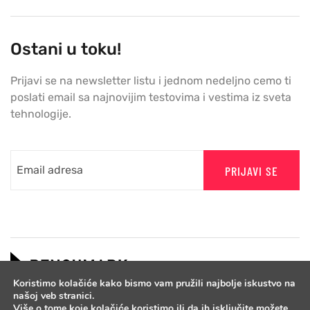
Ostani u toku!
Prijavi se na newsletter listu i jednom nedeljno cemo ti
poslati email sa najnovijim testovima i vestima iz sveta
tehnologije.
PRIJAVI SE
Koristimo kolačiće kako bismo vam pružili najbolje iskustvo na
našoj veb stranici.
Više o tome koje kolačiće koristimo ili da ih isključite možete