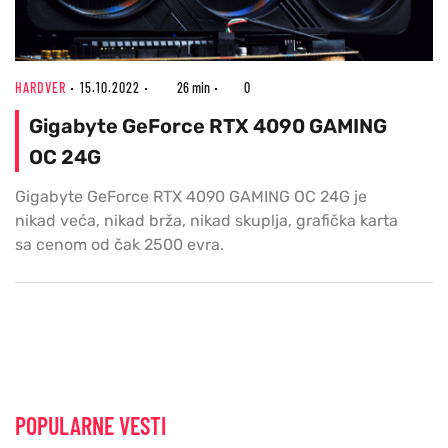
HARDVER
15.10.2022
26 min
0
Gigabyte GeForce RTX 4090 GAMING
OC 24G
Gigabyte GeForce RTX 4090 GAMING OC 24G je
nikad veća, nikad brža, nikad skuplja, grafička karta
sa cenom od čak 2500 evra.
POPULARNE VESTI