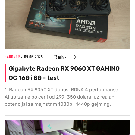
HARDVER
09.06.2025
13 min
0
Gigabyte Radeon RX 9060 XT GAMING
OC 16G i 8G - test
1. Radeon RX 9060 XT donosi RDNA 4 performanse i
AI ubrzanje po ceni od 299–350 dolara, uz realan
potencijal za mejnstrim 1080p i 1440p gejming.