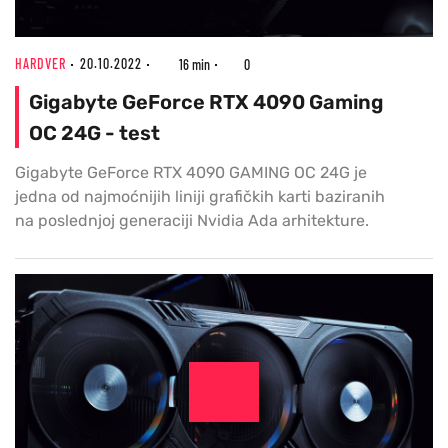
HARDVER
20.10.2022
16 min
0
Gigabyte GeForce RTX 4090 Gaming
OC 24G - test
Gigabyte GeForce RTX 4090 GAMING OC 24G je
jedna od najmoćnijih liniji grafičkih karti baziranih
na poslednjoj generaciji Nvidia Ada arhitekture.