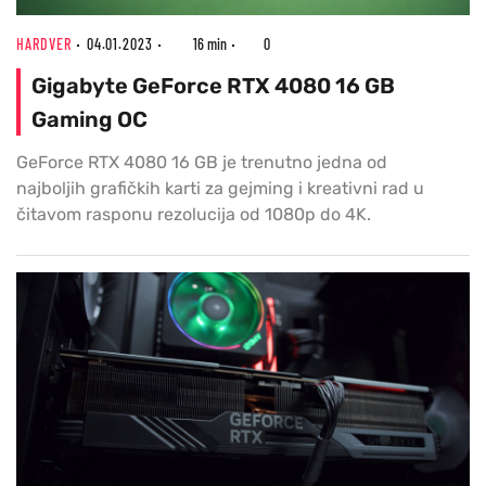
HARDVER
04.01.2023
16 min
0
Gigabyte GeForce RTX 4080 16 GB
Gaming OC
GeForce RTX 4080 16 GB je trenutno jedna od
najboljih grafičkih karti za gejming i kreativni rad u
čitavom rasponu rezolucija od 1080p do 4K.