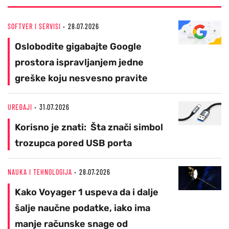
SOFTVER I SERVISI
28.07.2026
Oslobodite gigabajte Google
prostora ispravljanjem jedne
greške koju nesvesno pravite
UREĐAJI
31.07.2026
Korisno je znati: Šta znači simbol
trozupca pored USB porta
NAUKA I TEHNOLOGIJA
28.07.2026
Kako Voyager 1 uspeva da i dalje
šalje naučne podatke, iako ima
manje računske snage od