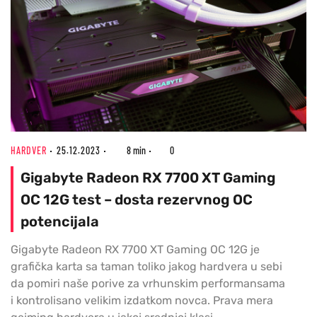
HARDVER
25.12.2023
8 min
0
Gigabyte Radeon RX 7700 XT Gaming
OC 12G test – dosta rezervnog OC
potencijala
Gigabyte Radeon RX 7700 XT Gaming OC 12G je
grafička karta sa taman toliko jakog hardvera u sebi
da pomiri naše porive za vrhunskim performansama
i kontrolisano velikim izdatkom novca. Prava mera