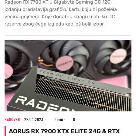
Radeon RX 7700 XT u Gigabyte Gaming OC 12G
izdanju predstavlja grafičku kartu koju bi poželela
većina gejmera. Krije dodatnu snagu u obliku OC
rezerve zbog čega izgleda kao još bolji izbor.
HARDVER
22.04.2023
9 min
0
AORUS RX 7900 XTX ELITE 24G & RTX