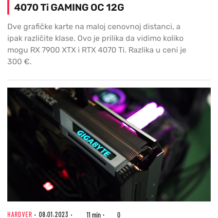
4070 Ti GAMING OC 12G
Dve grafičke karte na maloj cenovnoj distanci, a
ipak različite klase. Ovo je prilika da vidimo koliko
mogu RX 7900 XTX i RTX 4070 Ti. Razlika u ceni je
300 €.
HARDVER
08.01.2023
11 min
0