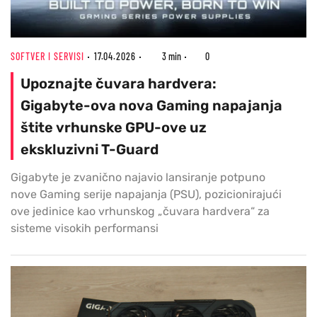
SOFTVER I SERVISI
17.04.2026
3 min
0
Upoznajte čuvara hardvera:
Gigabyte-ova nova Gaming napajanja
štite vrhunske GPU-ove uz
ekskluzivni T-Guard
Gigabyte je zvanično najavio lansiranje potpuno
nove Gaming serije napajanja (PSU), pozicionirajući
ove jedinice kao vrhunskog „čuvara hardvera“ za
sisteme visokih performansi