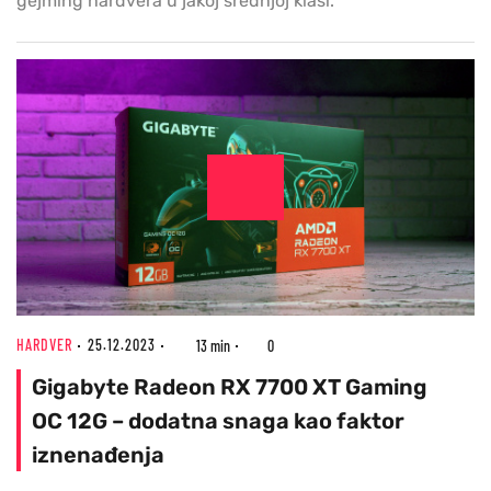
gejming hardvera u jakoj srednjoj klasi.
HARDVER
25.12.2023
13 min
0
Gigabyte Radeon RX 7700 XT Gaming
OC 12G – dodatna snaga kao faktor
iznenađenja