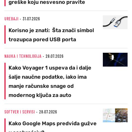
greške koju nesvesno pravite
UREĐAJI
31.07.2026
Korisno je znati: Šta znači simbol
trozupca pored USB porta
NAUKA I TEHNOLOGIJA
28.07.2026
Kako Voyager 1 uspeva da i dalje
šalje naučne podatke, iako ima
manje računske snage od
modernog ključa za auto
SOFTVER I SERVISI
28.07.2026
Kako Google Maps predviđa gužve