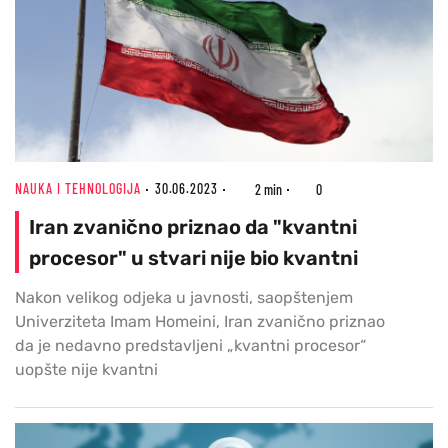
NAUKA I TEHNOLOGIJA
30.06.2023
2 min
0
Iran zvanično priznao da "kvantni
procesor" u stvari nije bio kvantni
Nakon velikog odjeka u javnosti, saopštenjem
Univerziteta Imam Homeini, Iran zvanično priznao
da je nedavno predstavljeni „kvantni procesor“
uopšte nije kvantni