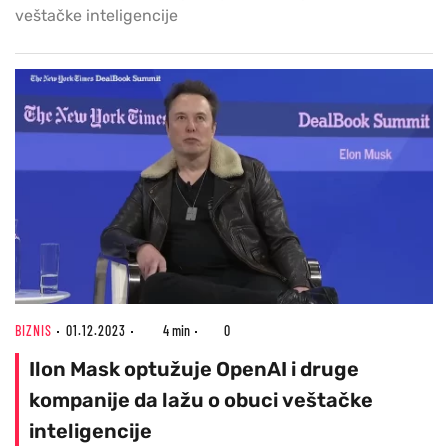
veštačke inteligencije
BIZNIS
01.12.2023
4 min
0
Ilon Mask optužuje OpenAI i druge
kompanije da lažu o obuci veštačke
inteligencije