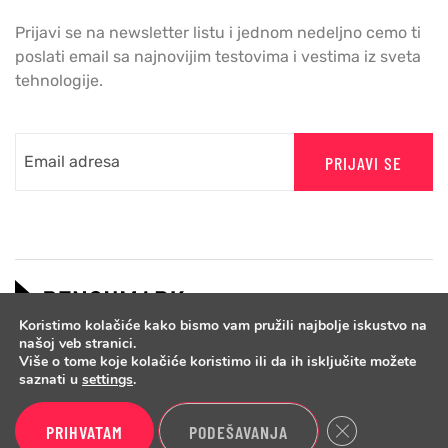
Prijavi se na newsletter listu i jednom nedeljno cemo ti
poslati email sa najnovijim testovima i vestima iz sveta
tehnologije.
PRIJAVI SE
Koristimo kolačiće kako bismo vam pružili najbolje iskustvo na
našoj veb stranici.
Više o tome koje kolačiće koristimo ili da ih isključite možete
saznati u
settings
.
Close GDPR Cook
PRIHVATAM
PODEŠAVANJA