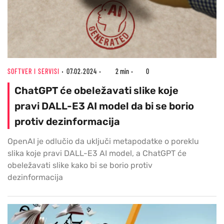
SOFTVER I SERVISI
07.02.2024
2 min
0
ChatGPT će obeležavati slike koje
pravi DALL-E3 AI model da bi se borio
protiv dezinformacija
OpenAI je odlučio da uključi metapodatke o poreklu
slika koje pravi DALL-E3 AI model, a ChatGPT će
obeležavati slike kako bi se borio protiv
dezinformacija