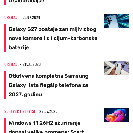
u saobraćaju?
UREĐAJI
27.07.2026
Galaxy S27 postaje zanimljiv zbog
nove kamere i silicijum-karbonske
baterije
UREĐAJI
28.07.2026
Otkrivena kompletna Samsung
Galaxy lista flegšip telefona za
2027. godinu
SOFTVER I SERVISI
28.07.2026
Windows 11 26H2 ažuriranje
donosi velike promene: Start