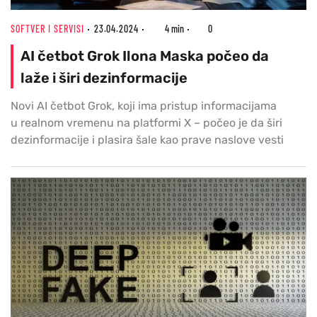
SOFTVER I SERVISI
23.04.2024
4 min
0
AI četbot Grok Ilona Maska počeo da
laže i širi dezinformacije
Novi AI četbot Grok, koji ima pristup informacijama
u realnom vremenu na platformi X – počeo je da širi
dezinformacije i plasira šale kao prave naslove vesti