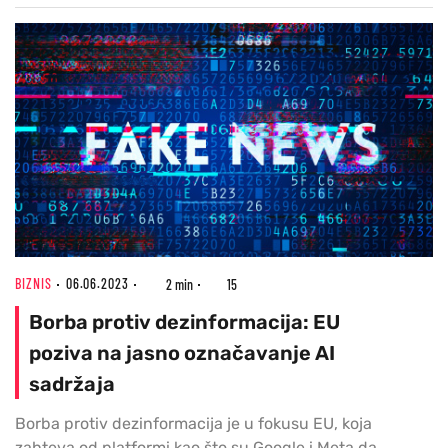
BIZNIS
06.06.2023
2 min
15
Borba protiv dezinformacija: EU
poziva na jasno označavanje AI
sadržaja
Borba protiv dezinformacija je u fokusu EU, koja
zahteva od platformi kao što su Google i Meta da