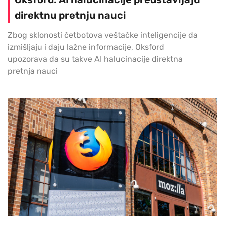
direktnu pretnju nauci
Zbog sklonosti četbotova veštačke inteligencije da
izmišljaju i daju lažne informacije, Oksford
upozorava da su takve AI halucinacije direktna
pretnja nauci