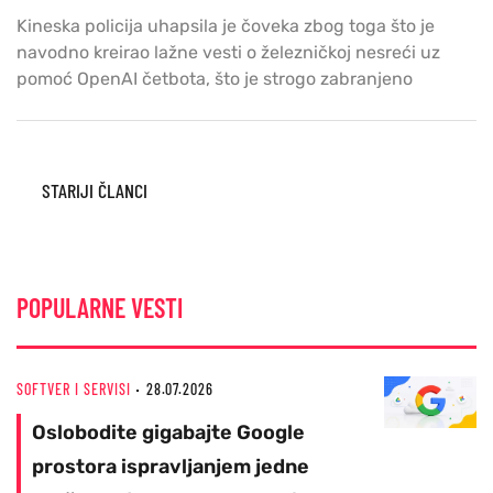
Kineska policija uhapsila je čoveka zbog toga što je
navodno kreirao lažne vesti o železničkoj nesreći uz
pomoć OpenAI četbota, što je strogo zabranjeno
Posts
STARIJI ČLANCI
navigation
POPULARNE VESTI
SOFTVER I SERVISI
28.07.2026
Oslobodite gigabajte Google
prostora ispravljanjem jedne