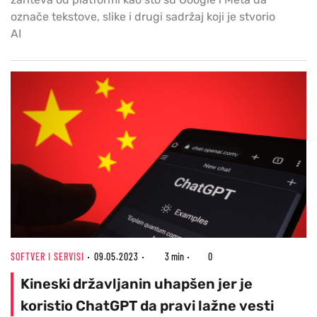
označe tekstove, slike i drugi sadržaj koji je stvorio
AI
SOFTVER I SERVISI
09.05.2023
3 min
0
Kineski državljanin uhapšen jer je
koristio ChatGPT da pravi lažne vesti