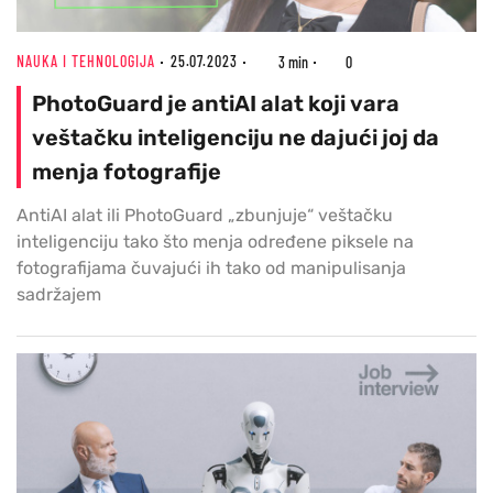
NAUKA I TEHNOLOGIJA
25.07.2023
3 min
0
PhotoGuard je antiAI alat koji vara
veštačku inteligenciju ne dajući joj da
menja fotografije
AntiAI alat ili PhotoGuard „zbunjuje“ veštačku
inteligenciju tako što menja određene piksele na
fotografijama čuvajući ih tako od manipulisanja
sadržajem