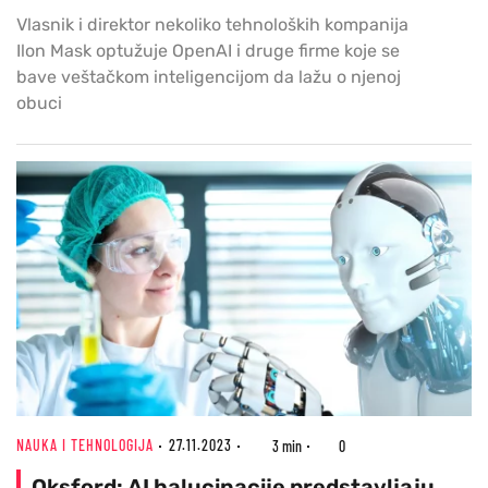
Vlasnik i direktor nekoliko tehnoloških kompanija
Ilon Mask optužuje OpenAI i druge firme koje se
bave veštačkom inteligencijom da lažu o njenoj
obuci
NAUKA I TEHNOLOGIJA
27.11.2023
3 min
0
Oksford: AI halucinacije predstavljaju