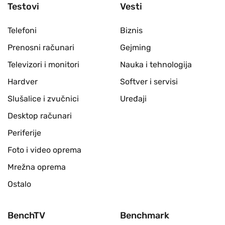
Testovi
Vesti
Telefoni
Biznis
Prenosni računari
Gejming
Televizori i monitori
Nauka i tehnologija
Hardver
Softver i servisi
Slušalice i zvučnici
Uređaji
Desktop računari
Periferije
Foto i video oprema
Mrežna oprema
Ostalo
BenchTV
Benchmark