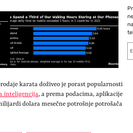
Pr
ne
na
te
prodaje karata doživeo je porast popularnosti
a inteligencija
, a prema podacima, aplikacije
milijardi dolara mesečne potrošnje potrošača