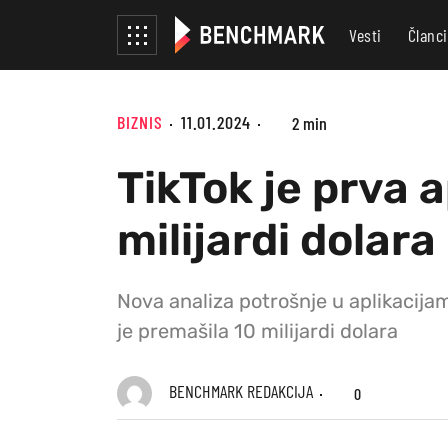
Vesti
Članci
BIZNIS
11.01.2024
2 min
TikTok je prva a
milijardi dolara
Nova analiza potrošnje u aplikacijam
je premašila 10 milijardi dolara
BENCHMARK REDAKCIJA
0