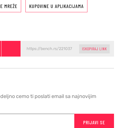
E MREŽE
KUPOVINE U APLIKACIJAMA
ISKOPIRAJ LINK
edeljno cemo ti poslati email sa najnovijim
PRIJAVI SE