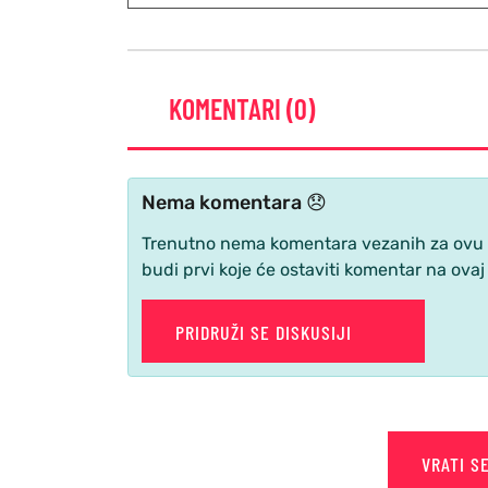
KOMENTARI (0)
Nema komentara 😞
Trenutno nema komentara vezanih za ovu ve
budi prvi koje će ostaviti komentar na ovaj
PRIDRUŽI SE DISKUSIJI
VRATI S