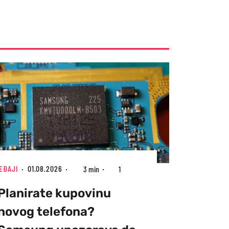
EĐAJI
01.08.2026
3 min
1
Planirate kupovinu
novog telefona?