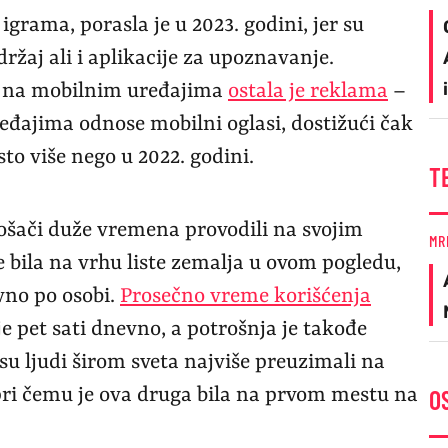
grama, porasla je u 2023. godini, jer su
držaj ali i aplikacije za upoznavanje.
a na mobilnim uređajima
ostala je reklama
–
eđajima odnose mobilni oglasi, dostižući čak
sto više nego u 2022. godini.
T
rošači duže vremena provodili na svojim
MR
 bila na vrhu liste zemalja u ovom pogledu,
vno po osobi.
Prosečno vreme korišćenja
 je pet sati dnevno, a potrošnja je takođe
e su ljudi širom sveta najviše preuzimali na
 pri čemu je ova druga bila na prvom mestu na
O