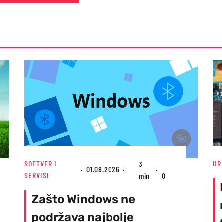
SOFTVER I
UR
3
01.08.2026
SERVISI
min
0
Zašto Windows ne
podržava najbolje