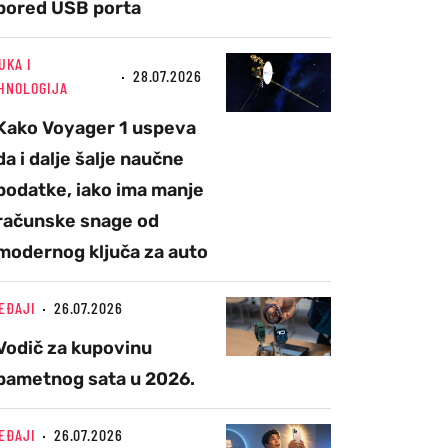
pored USB porta
UKA I
28.07.2026
HNOLOGIJA
Kako Voyager 1 uspeva
da i dalje šalje naučne
podatke, iako ima manje
računske snage od
modernog ključa za auto
EĐAJI
26.07.2026
Vodič za kupovinu
pametnog sata u 2026.
EĐAJI
26.07.2026