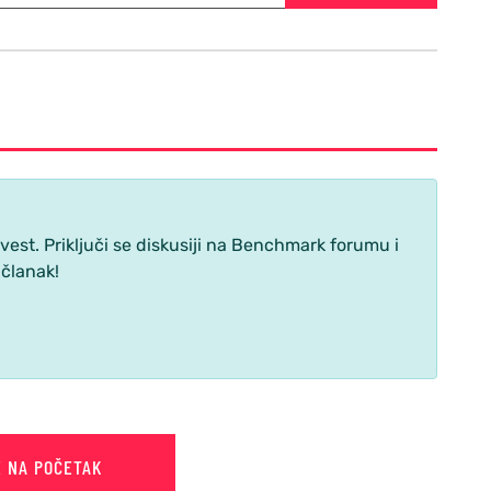
st. Priključi se diskusiji na Benchmark forumu i
 članak!
E NA POČETAK