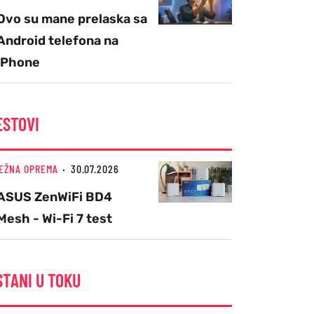
Ovo su mane prelaska sa
Android telefona na
iPhone
ESTOVI
EŽNA OPREMA
30.07.2026
ASUS ZenWiFi BD4
Mesh - Wi-Fi 7 test
STANI U TOKU