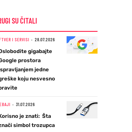
RUGI SU ČITALI
FTVER I SERVISI
28.07.2026
Oslobodite gigabajte
Google prostora
ispravljanjem jedne
greške koju nesvesno
pravite
EĐAJI
31.07.2026
Korisno je znati: Šta
znači simbol trozupca