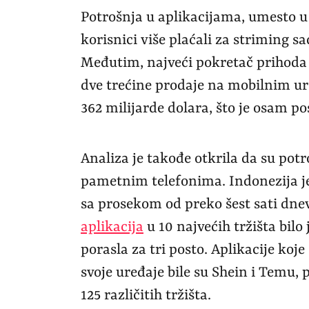
Potrošnja u aplikacijama, umesto u i
korisnici više plaćali za striming sa
Međutim, najveći pokretač prihod
dve trećine prodaje na mobilnim ur
362 milijarde dolara, što je osam po
Analiza je takođe otkrila da su pot
pametnim telefonima. Indonezija je
sa prosekom od preko šest sati dne
aplikacija
u 10 najvećih tržišta bilo
porasla za tri posto. Aplikacije koj
svoje uređaje bile su Shein i Temu,
125 različitih tržišta.