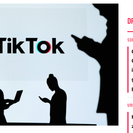
D
SO
UR