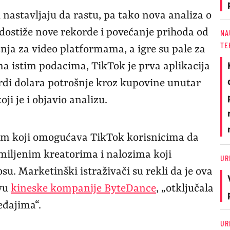
nastavljaju da rastu, pa tako nova analiza o
dostiže nove rekorde i povećanje prihoda od
NA
TE
žnja za video platformama, a igre su pale za
a istim podacima, TikTok je prva aplikacija
ardi dolara potrošnje kroz kupovine unutar
oji je i objavio analizu.
tem koji omogućava TikTok korisnicima da
miljenim kreatorima i nalozima koji
UR
u. Marketinški istraživači su rekli da je ova
tvu
kineske kompanije ByteDance
, „otključala
eđajima“.
UR