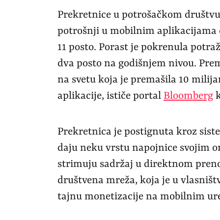
Prekretnice u potrošačkom društvu 
potrošnji u mobilnim aplikacijama 
11 posto. Porast je pokrenula potra
dva posto na godišnjem nivou. Prem
na svetu koja je premašila 10 milij
aplikacije, ističe portal
Bloomberg
k
Prekretnica je postignuta kroz sis
daju neku vrstu napojnice svojim o
strimuju sadržaj u direktnom prenos
društvena mreža, koja je u vlasniš
tajnu monetizacije na mobilnim ur