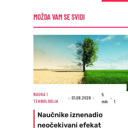
MOŽDA VAM SE SVIDI
NAUKA I
5
01.08.2026
TEHNOLOGIJA
min
1
Naučnike iznenadio
neočekivani efekat