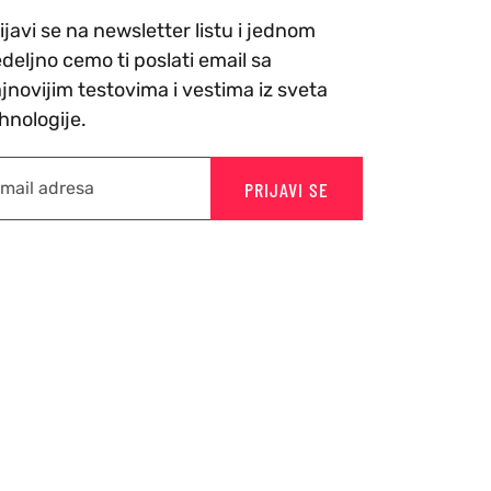
ijavi se na newsletter listu i jednom
deljno cemo ti poslati email sa
jnovijim testovima i vestima iz sveta
hnologije.
PRIJAVI SE