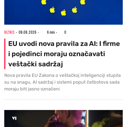
BIZNIS
08.08.2026
6 min
0
EU uvodi nova pravila za AI: I firme
i pojedinci moraju označavati
veštački sadržaj
Nova pravila EU Zakona o veštačkoj inteligenciji stupila
su na snagu. AI sadržaj i sistemi poput četbotova sada
moraju biti jasno označeni