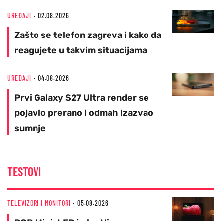
UREĐAJI
02.08.2026
Zašto se telefon zagreva i kako da
reagujete u takvim situacijama
UREĐAJI
04.08.2026
Prvi Galaxy S27 Ultra render se
pojavio prerano i odmah izazvao
sumnje
TESTOVI
TELEVIZORI I MONITORI
05.08.2026