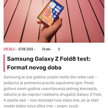
UREĐAJI
07.08.2026
24 min
0
Samsung Galaxy Z Fold8 test:
Format novog doba
Samsung je ove godine uradio nešto što retko radi –
potpuno je promenio pravila sopstvene igre. Posle
gotovo osam godina usavršavanja jednog koncepta,
odlučio je da napravi radikalno drugačiji Galaxy Z Fold.
A pazite sad – novi koncept nosi staro ime, jer je stari
model dobio novo Ultra ime – znam, zvuči