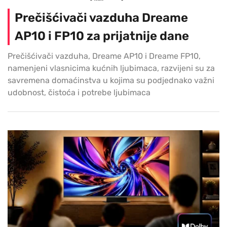
Prečišćivači vazduha Dreame
AP10 i FP10 za prijatnije dane
Prečišćivači vazduha, Dreame AP10 i Dreame FP10,
namenjeni vlasnicima kućnih ljubimaca, razvijeni su za
savremena domaćinstva u kojima su podjednako važni
udobnost, čistoća i potrebe ljubimaca