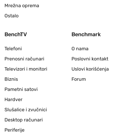
Mrežna oprema
Ostalo
BenchTV
Benchmark
Telefoni
O nama
Prenosni računari
Poslovni kontakt
Televizori i monitori
Uslovi korišćenja
Biznis
Forum
Pametni satovi
Hardver
Slušalice i zvučnici
Desktop računari
Periferije