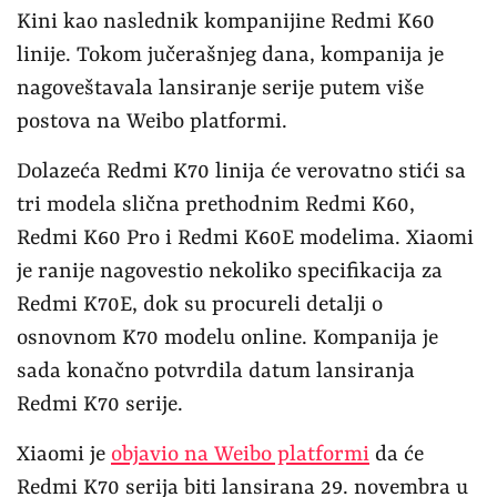
Kini kao naslednik kompanijine Redmi K60
linije. Tokom jučerašnjeg dana, kompanija je
nagoveštavala lansiranje serije putem više
postova na Weibo platformi.
Dolazeća Redmi K70 linija će verovatno stići sa
tri modela slična prethodnim Redmi K60,
Redmi K60 Pro i Redmi K60E modelima. Xiaomi
je ranije nagovestio nekoliko specifikacija za
Redmi K70E, dok su procureli detalji o
osnovnom K70 modelu online. Kompanija je
sada konačno potvrdila datum lansiranja
Redmi K70 serije.
Xiaomi je
objavio na Weibo platformi
da će
Redmi K70 serija biti lansirana 29. novembra u