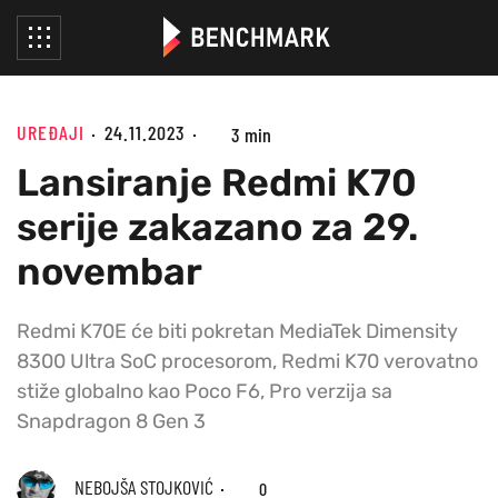
UREĐAJI
24.11.2023
3 min
Lansiranje Redmi K70
serije zakazano za 29.
novembar
Redmi K70E će biti pokretan MediaTek Dimensity
8300 Ultra SoC procesorom, Redmi K70 verovatno
stiže globalno kao Poco F6, Pro verzija sa
Snapdragon 8 Gen 3
NEBOJŠA STOJKOVIĆ
0