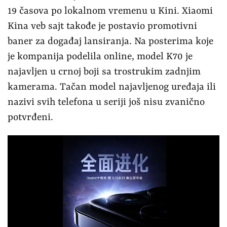
19 časova po lokalnom vremenu u Kini. Xiaomi
Kina veb sajt takođe je postavio promotivni
baner za događaj lansiranja. Na posterima koje
je kompanija podelila online, model K70 je
najavljen u crnoj boji sa trostrukim zadnjim
kamerama. Tačan model najavljenog uređaja ili
nazivi svih telefona u seriji još nisu zvanično
potvrđeni.