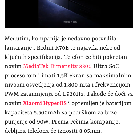
Međutim, kompanija je nedavno potvrdila
lansiranje i Redmi K70E te najavila neke od
ključnih specifikacija. Telefon će biti pokretan
novim
MediaTek Dimensity 8300
Ultra SoC
procesorom i imati 1,5K ekran sa maksimalnim
nivoom osvetljenja od 1.800 nita i frekvencijom
PWM zatamnjenja od 1.920Hz. Takođe će doći sa
novim
Xiaomi HyperOS
i opremljen je baterijom
kapaciteta 5.500mAh sa podrškom za brzo
punjenje od 90W. Prema rečima kompanije,
debljina telefona će iznositi 8.05mm.