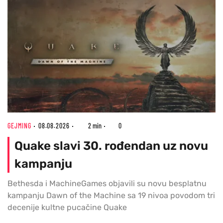
GEJMING
08.08.2026
2 min
0
Quake slavi 30. rođendan uz novu
kampanju
Bethesda i MachineGames objavili su novu besplatnu
kampanju Dawn of the Machine sa 19 nivoa povodom tri
decenije kultne pucačine Quake