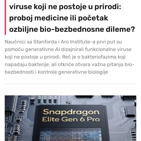
viruse koji ne postoje u prirodi:
proboj medicine ili početak
ozbiljne bio-bezbednosne dileme?
Naučnici sa Stanforda i Arc Institute-a prvi put su
pomoću generativne AI dizajnirali funkcionalne viruse
koji ne postoje u prirodi. Reč je o bakteriofazima koji
napadaju bakterije, ali otkriće otvara važna pitanja bio-
bezbednosti i kontrole generativne biologije