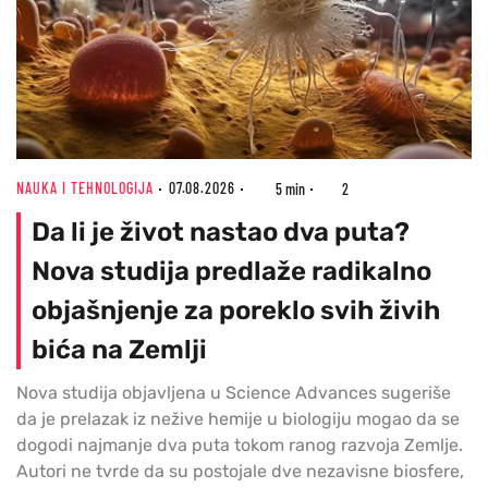
NAUKA I TEHNOLOGIJA
07.08.2026
5 min
2
Da li je život nastao dva puta?
Nova studija predlaže radikalno
objašnjenje za poreklo svih živih
bića na Zemlji
Nova studija objavljena u Science Advances sugeriše
da je prelazak iz nežive hemije u biologiju mogao da se
dogodi najmanje dva puta tokom ranog razvoja Zemlje.
Autori ne tvrde da su postojale dve nezavisne biosfere,