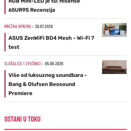
RGB Mini-LED je tu: Hisense
65UR9S Recenzija
MREŽNA OPREMA
30.07.2026
ASUS ZenWiFi BD4 Mesh - Wi-Fi 7
test
SLUŠALICE I ZVUČNICI
05.08.2026
Više od luksuznog soundbara -
Bang & Olufsen Beosound
Premiere
OSTANI U TOKU