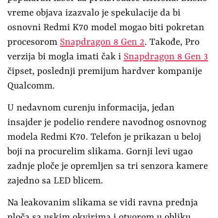
vreme objava izazvalo je spekulacije da bi
osnovni Redmi K70 model mogao biti pokretan
procesorom
Snapdragon 8 Gen 2
. Takođe, Pro
verzija bi mogla imati čak i
Snapdragon 8 Gen 3
čipset, poslednji premijum hardver kompanije
Qualcomm.
U nedavnom curenju informacija, jedan
insajder je podelio rendere navodnog osnovnog
modela Redmi K70. Telefon je prikazan u beloj
boji na procurelim slikama. Gornji levi ugao
zadnje ploče je opremljen sa tri senzora kamere
zajedno sa LED blicem.
Na leakovanim slikama se vidi ravna prednja
ploča sa uskim okvirima i otvorom u obliku