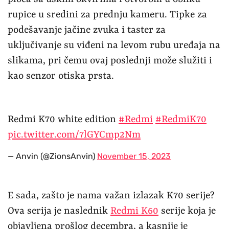
rupice u sredini za prednju kameru. Tipke za
podešavanje jačine zvuka i taster za
uključivanje su viđeni na levom rubu uređaja na
slikama, pri čemu ovaj poslednji može služiti i
kao senzor otiska prsta.
Redmi K70 white edition
#Redmi
#RedmiK70
pic.twitter.com/7lGYCmp2Nm
— Anvin (@ZionsAnvin)
November 15, 2023
E sada, zašto je nama važan izlazak K70 serije?
Ova serija je naslednik
Redmi K60
serije koja je
objavljena prošlog decembra, a kasnije je