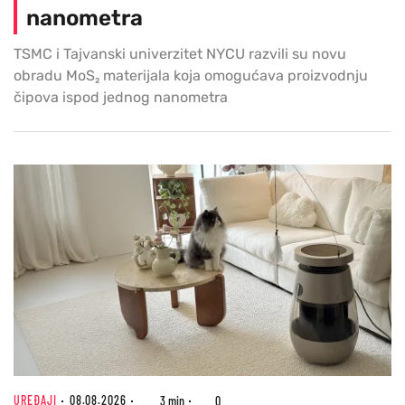
nanometra
TSMC i Tajvanski univerzitet NYCU razvili su novu
obradu MoS₂ materijala koja omogućava proizvodnju
čipova ispod jednog nanometra
UREĐAJI
08.08.2026
3 min
0