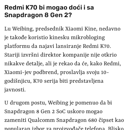
Redmi K70 bi mogao doći i sa
Snapdragon 8 Gen 2?
Lu Weibing, predsednik Xiaomi Kine, nedavno
je takođe koristio kinesku mikrobloging
platformu da najavi lansiranje Redmi K70.
Stariji izvršni direktor kompanije nije otkrio
nikakve detalje, ali je rekao da će, kako Redmi,
Xiaomi-jev podbrend, proslavlja svoju 10-
godišnjicu, K70 serija biti predstavljena
javnosti.
U drugom postu, Weibing je pomenuo da bi
Snapdragon 8 Gen 2 SoC uskoro mogao
zameniti Qualcomm Snapdragon 680 čipset kao
popularan izbor za proizvođače telefona. Blisko