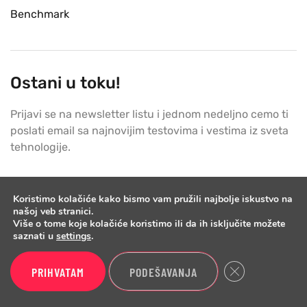
Benchmark
Ostani u toku!
Prijavi se na newsletter listu i jednom nedeljno cemo ti
poslati email sa najnovijim testovima i vestima iz sveta
tehnologije.
Koristimo kolačiće kako bismo vam pružili najbolje iskustvo na
PRIJAVI SE
našoj veb stranici.
Više o tome koje kolačiće koristimo ili da ih isključite možete
saznati u
settings
.
Close GDPR Cook
PRIHVATAM
PODEŠAVANJA