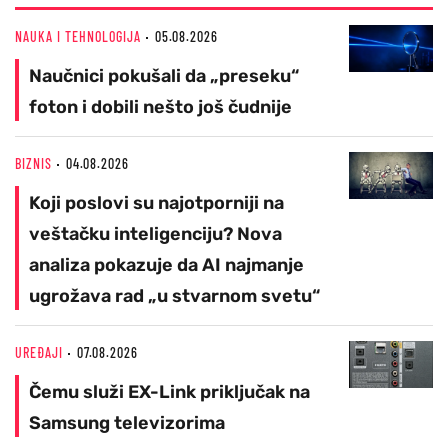
NAUKA I TEHNOLOGIJA
05.08.2026
Naučnici pokušali da „preseku“
foton i dobili nešto još čudnije
BIZNIS
04.08.2026
Koji poslovi su najotporniji na
veštačku inteligenciju? Nova
analiza pokazuje da AI najmanje
ugrožava rad „u stvarnom svetu“
UREĐAJI
07.08.2026
Čemu služi EX-Link priključak na
Samsung televizorima