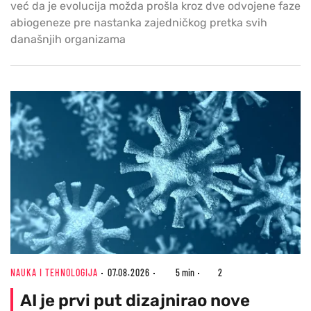
već da je evolucija možda prošla kroz dve odvojene faze
abiogeneze pre nastanka zajedničkog pretka svih
današnjih organizama
NAUKA I TEHNOLOGIJA
07.08.2026
5 min
2
AI je prvi put dizajnirao nove