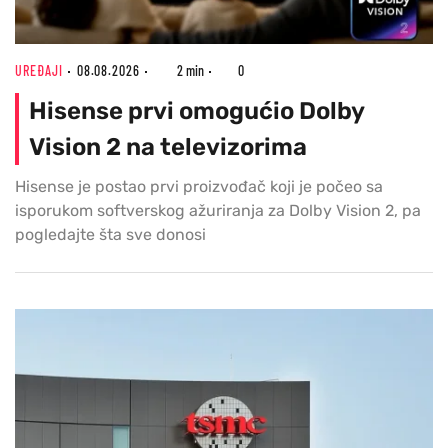
UREĐAJI
08.08.2026
2 min
0
Hisense prvi omogućio Dolby
Vision 2 na televizorima
Hisense je postao prvi proizvođač koji je počeo sa
isporukom softverskog ažuriranja za Dolby Vision 2, pa
pogledajte šta sve donosi