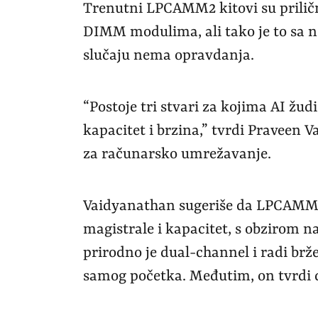
Trenutni LPCAMM2 kitovi su prilič
DIMM modulima, ali tako je to sa 
slučaju nema opravdanja.
“Postoje tri stvari za kojima AI žu
kapacitet i brzina,” tvrdi Praveen 
za računarsko umrežavanje.
Vaidyanathan sugeriše da LPCAMM2 
magistrale i kapacitet, s obzirom na
prirodno je dual-channel i radi 
samog početka. Međutim, on tvrdi d