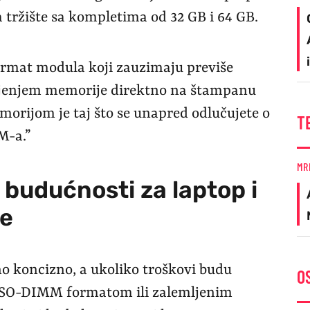
a tržište sa kompletima od 32 GB i 64 GB.
ormat modula koji zauzimaju previše
emljenjem memorije direktno na štampanu
orijom je taj što se unapred odlučujete o
T
M-a.”
MR
budućnosti za laptop i
re
o koncizno, a ukoliko troškovi budu
O
 SO-DIMM formatom ili zalemljenim