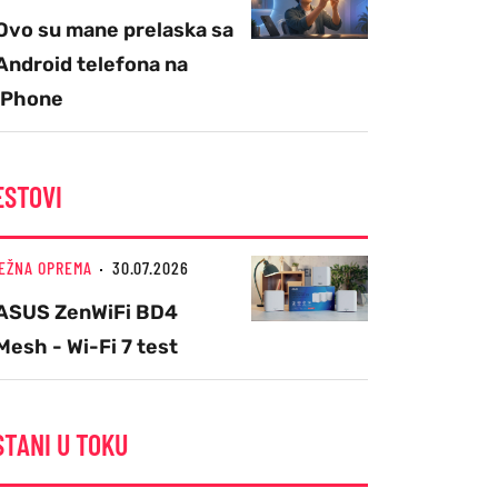
Ovo su mane prelaska sa
Android telefona na
iPhone
ESTOVI
EŽNA OPREMA
30.07.2026
ASUS ZenWiFi BD4
Mesh - Wi-Fi 7 test
STANI U TOKU