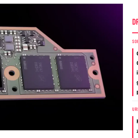
D
SO
UR