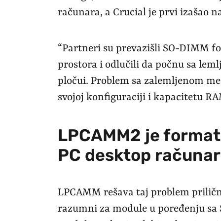
računara, a Crucial je prvi izašao n
“Partneri su prevazišli SO-DIMM f
prostora i odlučili da počnu sa l
pločui. Problem sa zalemljenom mem
svojoj konfiguraciji i kapacitetu RA
LPCAMM2 je format 
PC desktop računa
LPCAMM rešava taj problem priličn
razumni za module u poređenju sa