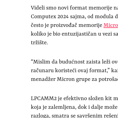
Videli smo novi format memorije n
Computex 2024 sajma, od modula do
često je proizvođač memorije
Micr
koliko je bio entuzijastičan u vezi
tržište.
“Mislim da budućnost zaista leži 
računaru koristeći ovaj format,” ka
menadžer Micron grupe za potroša
LPCAMM2 je efektivno složen kit m
koja je zalemljena, dok i dalje može
razloga, smatra se savršenim rešen