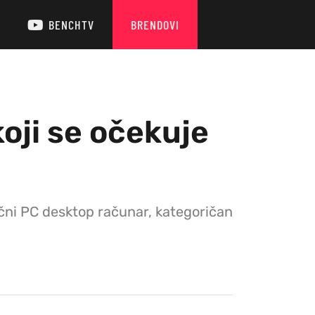
BENCHTV
BRENDOVI
ji se očekuje
ični PC desktop računar, kategoričan