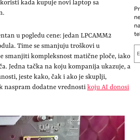
koristi kada kupuje novi laptop sa
Pr
m.
ne
na
te
rentan u pogledu cene: jedan LPCAMM2
la. Time se smanjuju troškovi u
 će smanjiti kompleksnost matične ploče, iako
ača. Jedna tačka na koju kompanija ukazuje, a
osti, jeste kako, čak i ako je skuplji,
šak naspram dodatne vrednosti
koju AI donosi