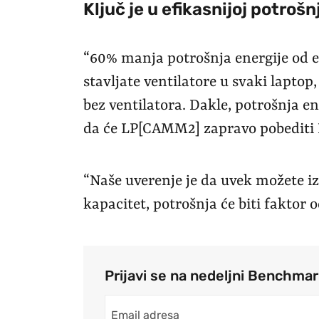
Ključ je u efikasnijoj potroš
“60% manja potrošnja energije od 
stavljate ventilatore u svaki lapto
bez ventilatora. Dakle, potrošnja en
da će LP[CAMM2] zapravo pobediti 
“Naše uverenje je da uvek možete i
kapacitet, potrošnja će biti faktor o
Prijavi se na nedeljni Benchma