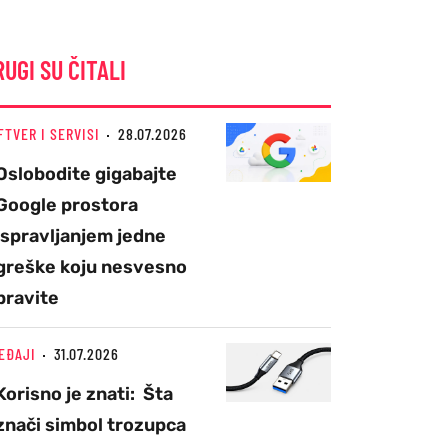
RUGI SU ČITALI
FTVER I SERVISI
28.07.2026
Oslobodite gigabajte
Google prostora
ispravljanjem jedne
greške koju nesvesno
pravite
EĐAJI
31.07.2026
Korisno je znati: Šta
znači simbol trozupca