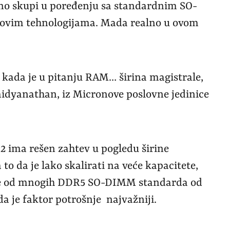
no skupi u poređenju sa standardnim SO-
novim tehnologijama. Mada realno u ovom
di kada je u pitanju RAM… širina magistrale,
Vaidyanathan, iz Micronove poslovne jedinice
ima rešen zahtev u pogledu širine
 to da je lako skalirati na veće kapacitete,
brže od mnogih DDR5 SO-DIMM standarda od
a je faktor potrošnje najvažniji.