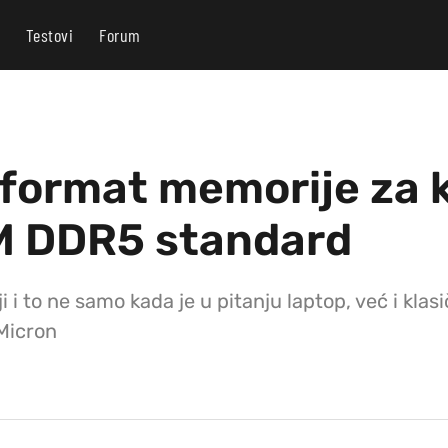
Testovi
Forum
ormat memorije za ko
M DDR5 standard
 to ne samo kada je u pitanju laptop, već i klas
 Micron