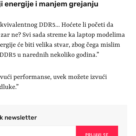
nji energije i manjem grejanju
ekvivalentnog DDR5… Hoćete li početi da
p, zar ne? Svi sada streme ka laptop modelima
ergije će biti velika stvar, zbog čega mislim
DDR5 u narednih nekoliko godina.”
zvući performanse, uvek možete izvući
dluke.”
rk newsletter
PRIJAVI SE