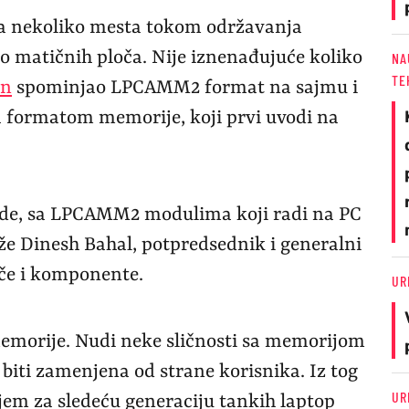
a nekoliko mesta tokom održavanja
 matičnih ploča. Nije iznenađujuće koliko
NA
TE
on
spominjao LPCAMM2 format na sajmu i
 sa formatom memorije, koji prvi uvodi na
ovde, sa LPCAMM2 modulima koji radi na PC
že Dinesh Bahal, potpredsednik i generalni
če i komponente.
UR
emorije. Nudi neke sličnosti sa memorijom
 biti zamenjena od strane korisnika. Iz tog
UR
jem za sledeću generaciju tankih laptop