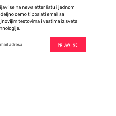
ijavi se na newsletter listu i jednom
deljno cemo ti poslati email sa
jnovijim testovima i vestima iz sveta
hnologije.
PRIJAVI SE