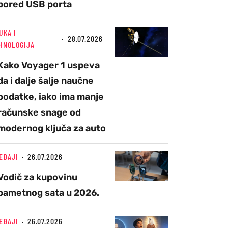
pored USB porta
UKA I
28.07.2026
HNOLOGIJA
Kako Voyager 1 uspeva
da i dalje šalje naučne
podatke, iako ima manje
računske snage od
modernog ključa za auto
EĐAJI
26.07.2026
Vodič za kupovinu
pametnog sata u 2026.
EĐAJI
26.07.2026