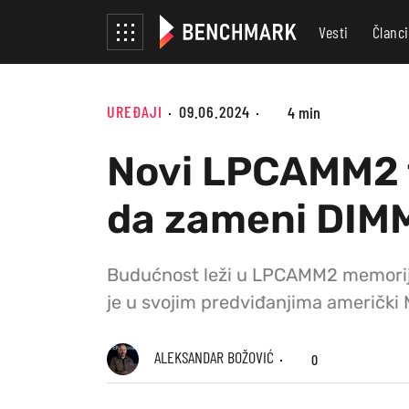
Vesti
Članci
UREĐAJI
09.06.2024
4 min
Novi LPCAMM2 f
da zameni DIM
Budućnost leži u LPCAMM2 memoriji i
je u svojim predviđanjima američki
ALEKSANDAR BOŽOVIĆ
0