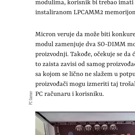
modulima, korisnik bi trebao imati 
instaliranom LPCAMM2 memorijo
Micron veruje da može biti konku
modul zamenjuje dva SO-DIMM modu
proizvodnji. Takođe, očekuje se da
to zaista zavisi od samog proizvođ
sa kojom se lično ne slažem u potpun
proizvođači mogu izmeriti taj tro
PC računaru i korisniku.
PC Gamer