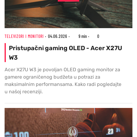
TELEVIZORI I MONITORI
04.06.2026
9 min
0
Pristupačni gaming OLED - Acer X27U
W3
Acer X27U W3 je povoljan OLED gaming monitor za
gamere ograničenog budžeta u potrazi za
maksimalnim performansama. Kako radi pogledajte
u našoj recenziji.