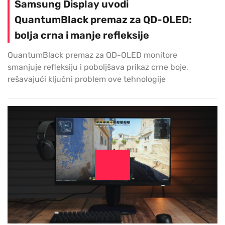
Samsung Display uvodi
QuantumBlack premaz za QD-OLED:
bolja crna i manje refleksije
QuantumBlack premaz za QD-OLED monitore
smanjuje refleksiju i poboljšava prikaz crne boje,
rešavajući ključni problem ove tehnologije