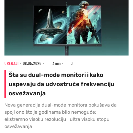
UREĐAJI
08.05.2026
3 min
0
Šta su dual-mode monitori i kako
uspevaju da udvostruče frekvenciju
osvežavanja
Nova generacija dual-mode monitora pokušava da
spoji ono što je godinama bilo nemoguće:
ekstremno visoku rezoluciju i ultra visoku stopu
osvežavanja