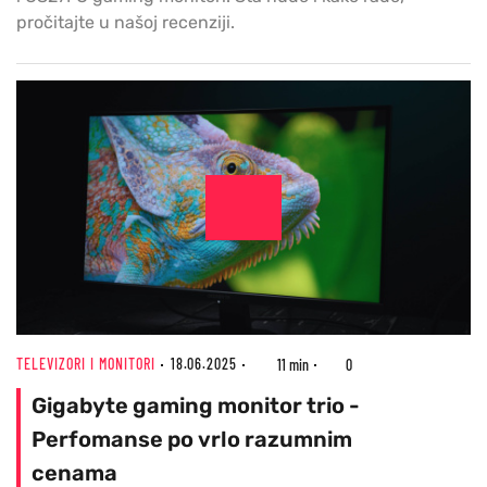
pročitajte u našoj recenziji.
TELEVIZORI I MONITORI
18.06.2025
11 min
0
Gigabyte gaming monitor trio -
Perfomanse po vrlo razumnim
cenama