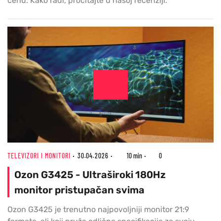
cenu. Kako radi, pročitajte u našoj recenziji.
TELEVIZORI I MONITORI
30.04.2026
10 min
0
Ozon G3425 - Ultraširoki 180Hz
monitor pristupačan svima
Ozon G3425 je trenutno najpovoljniji monitor 21:9