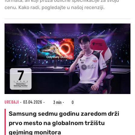
formata, ali koji pruža odlične specifikacije za svoju
cenu. Kako radi, pogledajte u našoj recenziji.
UREĐAJI
03.04.2026
3 min
0
Samsung sedmu godinu zaredom drži
prvo mesto na globalnom tržištu
gejming monitora