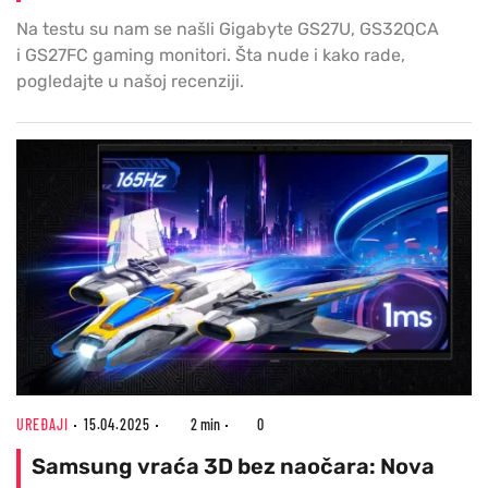
Na testu su nam se našli Gigabyte GS27U, GS32QCA
i GS27FC gaming monitori. Šta nude i kako rade,
pogledajte u našoj recenziji.
UREĐAJI
15.04.2025
2 min
0
Samsung vraća 3D bez naočara: Nova