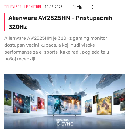
TELEVIZORI I MONITORI
10.02.2026
11 min
0
Alienware AW2525HM - Pristupačnih
320Hz
Alienware AW2525HM je 320Hz gaming monitor
dostupan većini kupaca, a koji nudi visoke
performanse za e-sports. Kako radi, pogledajte u
našoj recenziji.