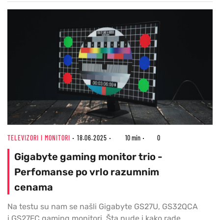
TELEVIZORI I MONITORI
18.06.2025
10 min
0
Gigabyte gaming monitor trio -
Perfomanse po vrlo razumnim
cenama
Na testu su nam se našli Gigabyte GS27U, GS32QCA
i GS27FC gaming monitori. Šta nude i kako rade,