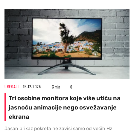
UREĐAJI
15.12.2025
3 min
0
Tri osobine monitora koje više utiču na
jasnoću animacije nego osvežavanje
ekrana
Jasan prikaz pokreta ne zavisi samo od većih Hz