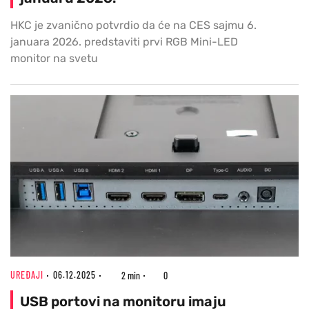
HKC je zvanično potvrdio da će na CES sajmu 6.
januara 2026. predstaviti prvi RGB Mini-LED
monitor na svetu
UREĐAJI
06.12.2025
2 min
0
USB portovi na monitoru imaju