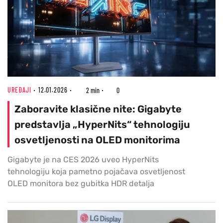
UREĐAJI
12.01.2026
2 min
0
Zaboravite klasične nite: Gigabyte
predstavlja „HyperNits“ tehnologiju
osvetljenosti na OLED monitorima
Gigabyte je na CES 2026 uveo HyperNits
tehnologiju koja pametno pojačava osvetljenost
OLED monitora bez gubitka HDR detalja