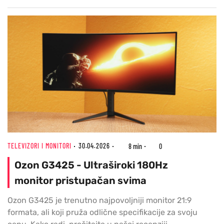
TELEVIZORI I MONITORI
30.04.2026
8 min
0
Ozon G3425 - Ultraširoki 180Hz
monitor pristupačan svima
Ozon G3425 je trenutno najpovoljniji monitor 21:9
formata, ali koji pruža odlične specifikacije za svoju