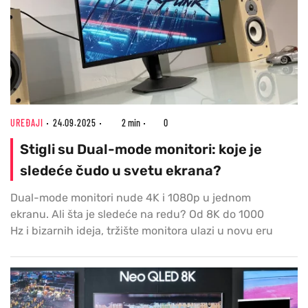
UREĐAJI
24.09.2025
2 min
0
Stigli su Dual-mode monitori: koje je
sledeće čudo u svetu ekrana?
Dual-mode monitori nude 4K i 1080p u jednom
ekranu. Ali šta je sledeće na redu? Od 8K do 1000
Hz i bizarnih ideja, tržište monitora ulazi u novu eru