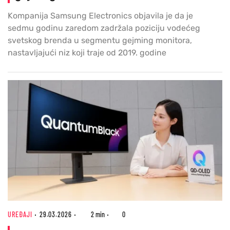
Kompanija Samsung Electronics objavila je da je
sedmu godinu zaredom zadržala poziciju vodećeg
svetskog brenda u segmentu gejming monitora,
nastavljajući niz koji traje od 2019. godine
UREĐAJI
29.03.2026
2 min
0