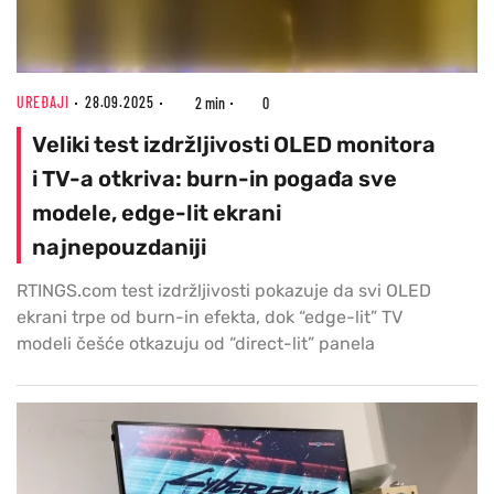
UREĐAJI
28.09.2025
2 min
0
Veliki test izdržljivosti OLED monitora
i TV-a otkriva: burn-in pogađa sve
modele, edge-lit ekrani
najnepouzdaniji
RTINGS.com test izdržljivosti pokazuje da svi OLED
ekrani trpe od burn-in efekta, dok “edge-lit” TV
modeli češće otkazuju od “direct-lit” panela