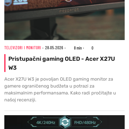
TELEVIZORI I MONITORI
28.05.2026
8 min
0
Pristupačni gaming OLED - Acer X27U
W3
Acer X27U W3 je povoljan OLED gaming monitor za
gamere ograničenog budžeta u potrazi za
maksimalnim performansama. Kako radi pročitajte u
našoj recenziji.