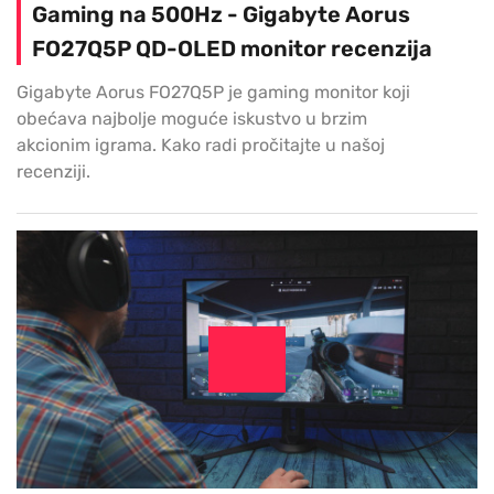
Gaming na 500Hz - Gigabyte Aorus
FO27Q5P QD-OLED monitor recenzija
Gigabyte Aorus FO27Q5P je gaming monitor koji
obećava najbolje moguće iskustvo u brzim
akcionim igrama. Kako radi pročitajte u našoj
recenziji.