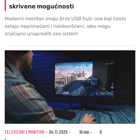
skrivene mogućnosti
Moderni monitori imaju brze USB hub-ove koji često
ostaju neprimećeni i neiskorišćeni, iako mogu
značajno unaprediti ceo sistem
TELEVIZORI I MONITORI
04.11.2025
10 min
0