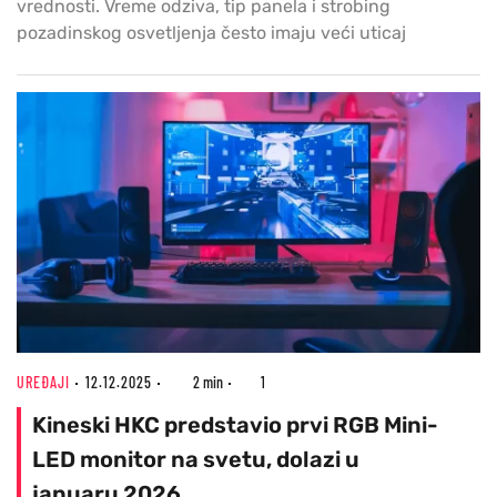
vrednosti. Vreme odziva, tip panela i strobing
pozadinskog osvetljenja često imaju veći uticaj
UREĐAJI
12.12.2025
2 min
1
Kineski HKC predstavio prvi RGB Mini-
LED monitor na svetu, dolazi u
januaru 2026.