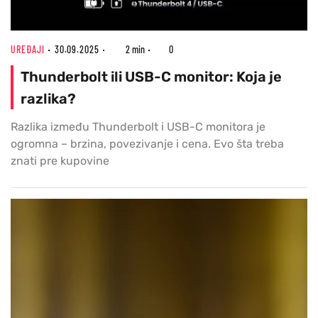
UREĐAJI
30.09.2025
2 min
0
Thunderbolt ili USB-C monitor: Koja je
razlika?
Razlika između Thunderbolt i USB-C monitora je
ogromna – brzina, povezivanje i cena. Evo šta treba
znati pre kupovine