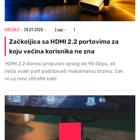
UREĐAJI
28.07.2026
3 min
1
Začkoljica sa HDMI 2.2 portovima za
koju većina korisnika ne zna
HDMI 2.2 donosi propusni opseg do 96 Gbps, ali
neće svaki port podržavati maksimalnu brzinu, čak
ni uz novi Ultra96 kabl