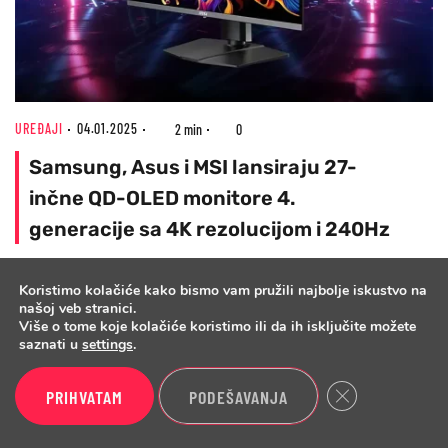
UREĐAJI
04.01.2025
2 min
0
Samsung, Asus i MSI lansiraju 27-
inčne QD-OLED monitore 4.
generacije sa 4K rezolucijom i 240Hz
Nova generacija 27-inčnih QD-OLED monitora
Koristimo kolačiće kako bismo vam pružili najbolje iskustvo na
donosi 4K rezoluciju, 240Hz osvežavanje i vrhunske
našoj veb stranici.
OLED performanse
Više o tome koje kolačiće koristimo ili da ih isključite možete
saznati u
settings
.
Close GDPR Cook
PRIHVATAM
PODEŠAVANJA