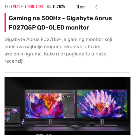
TELEVIZORI I MONITORI
04.11.2025
11 min
0
Gaming na 500Hz - Gigabyte Aorus
FO27Q5P QD-OLED monitor
Gigabyte Aorus FO27Q5P je gaming monitor koji
obećava najbolje moguće iskustvo u brzim
akcionim igrama. Kako radi pogledajte u našoj
recenziji.