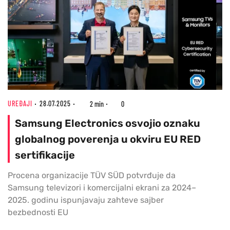
UREĐAJI
28.07.2025
2 min
0
Samsung Electronics osvojio oznaku
globalnog poverenja u okviru EU RED
sertifikacije
Procena organizacije TÜV SÜD potvrđuje da
Samsung televizori i komercijalni ekrani za 2024–
2025. godinu ispunjavaju zahteve sajber
bezbednosti EU