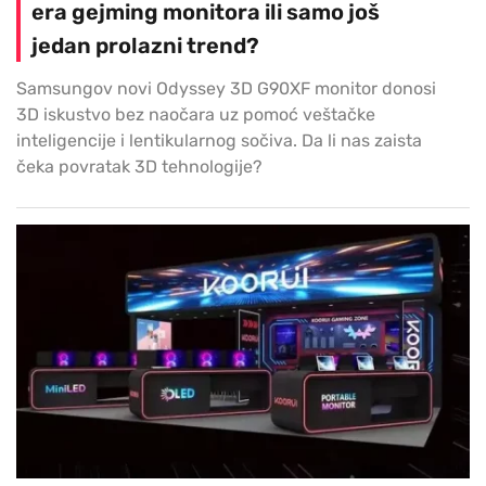
era gejming monitora ili samo još
jedan prolazni trend?
Samsungov novi Odyssey 3D G90XF monitor donosi
3D iskustvo bez naočara uz pomoć veštačke
inteligencije i lentikularnog sočiva. Da li nas zaista
čeka povratak 3D tehnologije?