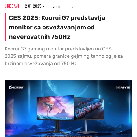
UREĐAJI
12.01.2025
3 min
0
CES 2025: Koorui G7 predstavlja
monitor sa osvežavanjem od
neverovatnih 750Hz
Koorui G7 gaming monitor predstavljen na CES
2025 sajmu, pomera granice gejming tehnologije sa
brzinom osvežavanja od 750 Hz