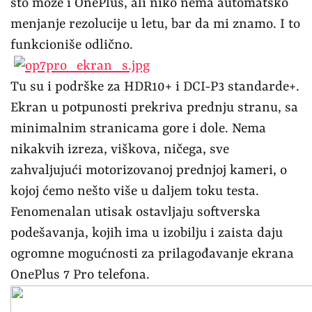
što može i OnePlus, ali niko nema automatsko
menjanje rezolucije u letu, bar da mi znamo. I to
funkcioniše odlično.
Tu su i podrške za HDR10+ i DCI-P3 standarde+.
Ekran u potpunosti prekriva prednju stranu, sa
minimalnim stranicama gore i dole. Nema
nikakvih izreza, viškova, ničega, sve
zahvaljujući motorizovanoj prednjoj kameri, o
kojoj ćemo nešto više u daljem toku testa.
Fenomenalan utisak ostavljaju softverska
podešavanja, kojih ima u izobilju i zaista daju
ogromne mogućnosti za prilagođavanje ekrana
OnePlus 7 Pro telefona.