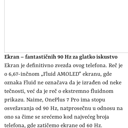
Ekran – fantastičnih 90 Hz za glatko iskustvo
Ekran je definitivno zvezda ovog telefona. Reč je
o 6,67-inčnom „Fluid AMOLED“ ekranu, gde
oznaka Fluid ne označava da je izrađen od neke
tečnosti, već da je reč o ekstremno fluidnom
prikazu. Naime, OnePlus 7 Pro ima stopu
osvežavanja od 90 Hz, natprosečnu u odnosu na
ono sa čime se srećemo kod najvećeg broja
telefona, gde zatičemo ekrane od 60 Hz.