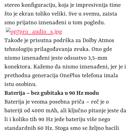
stereo konfiguraciju, koja je impresivnija time
što je ekran toliko veliki. Sve u svemu, zaista
smo prijatno iznenađeni u tom pogledu.
Takođe je prisutna podrška za Dolby Atmos
tehnologiju prilagođavanja zvuka. Ono gde
nismo iznenađeni jeste odsustvo 3,5-mm
konektora. Kažemo da nismo iznenađeni, jer je i
prethodna generacija OnePlus telefona imala
istu osobinu.
Baterija – bez gubitaka u 90 Hz modu
Baterija je veoma posebna priča – reč je o
bateriji od 4000 mAh, ali ključno pitanje jeste da
li i koliko tih 90 Hz jede bateriju više nego
standardnih 60 Hz. Stoga smo se željno bacili