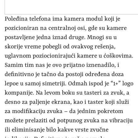
Poleđina telefona ima kamera modul koji je
pozicioniran na centralnoj osi, gde su kamere
postavljene jedna iznad druge. Mnogi su u
skorije vreme pobegli od ovakvog rešenja,
uglavnom poziocionirajući kamere u ćoškovima.
Samim tim nas je ovo prijatno iznenadilo, i
definitivno je tačno da postoji određena doza
lepoe u samoj simetriji. Odmah ispod je “1+” logo
kompanije. Na levom boku su tasteri za zvuk, a
desno za paljenje ekrana, kao i taster koji služi
za modifikaciju zvuka – da jednim pokretom
možete prelaziti od potpunog zvuka na vibraciju
ili eliminisanje bilo kakve vrste zvučne