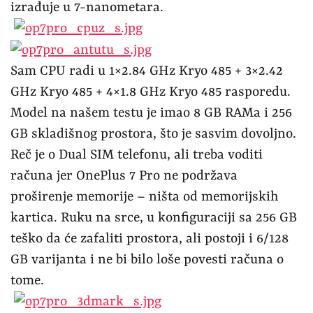
izrađuje u 7-nanometara.
Sam CPU radi u 1×2.84 GHz Kryo 485 + 3×2.42
GHz Kryo 485 + 4×1.8 GHz Kryo 485 rasporedu.
Model na našem testu je imao 8 GB RAMa i 256
GB skladišnog prostora, što je sasvim dovoljno.
Reč je o Dual SIM telefonu, ali treba voditi
računa jer OnePlus 7 Pro ne podržava
proširenje memorije – ništa od memorijskih
kartica. Ruku na srce, u konfiguraciji sa 256 GB
teško da će zafaliti prostora, ali postoji i 6/128
GB varijanta i ne bi bilo loše povesti računa o
tome.