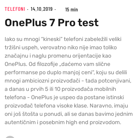
TELEFONI
14.10.2019
15 min
OnePlus 7 Pro test
Iako su mnogi “kineski” telefoni zabeležili veliki
tržišni uspeh, verovatno niko nije imao toliko
značajnu i naglu promenu orijentacije kao
OnePlus. Od filozofije „daćemo vam slične
performanse po duplo manjoj ceni“, koju su delili
mnogi ambiciozni proizvođači - tada potcenjivani,
a danas u prvih 5 ili 10 proizvođača mobilnih
telefona - OnePlus je uspeo da postane istinski
proizvođač telefona visoke klase. Naravno, imaju
oni još štošta u ponudi, ali se danas bavimo jednim
autentičnim i posebnim high end proizvodom.