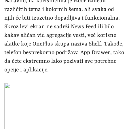
Naravno, na korisnicima je izbor između
različitih tema i kolornih šema‚ ali svaka od
njih će biti izuzetno dopadljiva i funkcionalna.
Skroz levi ekran ne sadrži News Feed ili bilo
kakav sličan vid agregacije vesti, već korisne
alatke koje OnePlus skupa naziva Shelf. Takođe,
telefon besprekorno podržava App Drawer, tako
da ćete ekstremno lako pozivati sve potrebne
opcije i aplikacije.