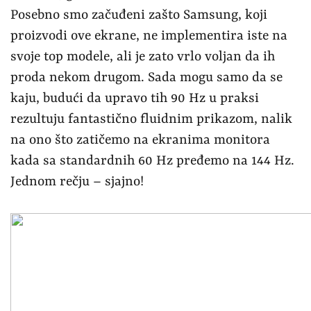
Posebno smo začuđeni zašto Samsung, koji
proizvodi ove ekrane, ne implementira iste na
svoje top modele, ali je zato vrlo voljan da ih
proda nekom drugom. Sada mogu samo da se
kaju, budući da upravo tih 90 Hz u praksi
rezultuju fantastično fluidnim prikazom, nalik
na ono što zatičemo na ekranima monitora
kada sa standardnih 60 Hz pređemo na 144 Hz.
Jednom rečju – sjajno!