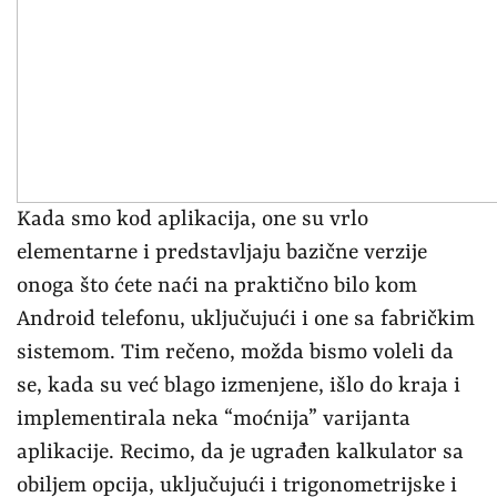
Kada smo kod aplikacija, one su vrlo
elementarne i predstavljaju bazične verzije
onoga što ćete naći na praktično bilo kom
Android telefonu, uključujući i one sa fabričkim
sistemom. Tim rečeno, možda bismo voleli da
se, kada su već blago izmenjene, išlo do kraja i
implementirala neka “moćnija” varijanta
aplikacije. Recimo, da je ugrađen kalkulator sa
obiljem opcija, uključujući i trigonometrijske i