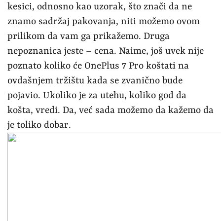
kesici, odnosno kao uzorak, što znači da ne
znamo sadržaj pakovanja, niti možemo ovom
prilikom da vam ga prikažemo. Druga
nepoznanica jeste – cena. Naime, još uvek nije
poznato koliko će OnePlus 7 Pro koštati na
ovdašnjem tržištu kada se zvanično bude
pojavio. Ukoliko je za utehu, koliko god da
košta, vredi. Da, već sada možemo da kažemo da
je toliko dobar.