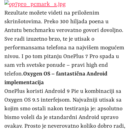
Rezultate možete videti na priloženim
skrinšotovima. Preko 300 hiljada poena u
Antutu benchmarku verovatno govori dovoljno.
Sve radi izuzetno brzo, te je utisak o
performansama telefona na najvišem mogućem
nivou. I po tom pitanju OnePlus 7 Pro spada u
sam vrh svetske ponude – pravi high end
telefon.
Oxygen OS – fantastična Android
implementacija
OnePlus koristi Android 9 Pie u kombinaciji sa
Oxygen OS 9.5 interfejsom. Najvažniji utisak sa
kojim smo ostali nakon testiranja je: apsolutno
bismo voleli da je standardni Android upravo
ovakav. Prosto je neverovatno koliko dobro radi,