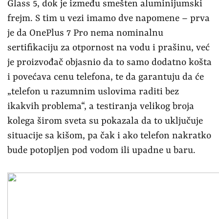
Glass 5, dok je između smešten aluminijumski
frejm. S tim u vezi imamo dve napomene – prva
je da OnePlus 7 Pro nema nominalnu
sertifikaciju za otpornost na vodu i prašinu, već
je proizvođač objasnio da to samo dodatno košta
i povećava cenu telefona, te da garantuju da će
„telefon u razumnim uslovima raditi bez
ikakvih problema“, a testiranja velikog broja
kolega širom sveta su pokazala da to uključuje
situacije sa kišom, pa čak i ako telefon nakratko
bude potopljen pod vodom ili upadne u baru.