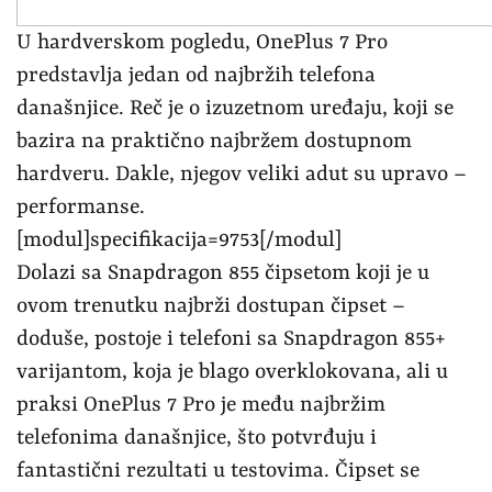
U hardverskom pogledu, OnePlus 7 Pro
predstavlja jedan od najbržih telefona
današnjice. Reč je o izuzetnom uređaju, koji se
bazira na praktično najbržem dostupnom
hardveru. Dakle, njegov veliki adut su upravo –
performanse.
[modul]specifikacija=9753[/modul]
Dolazi sa Snapdragon 855 čipsetom koji je u
ovom trenutku najbrži dostupan čipset –
doduše, postoje i telefoni sa Snapdragon 855+
varijantom, koja je blago overklokovana, ali u
praksi OnePlus 7 Pro je među najbržim
telefonima današnjice, što potvrđuju i
fantastični rezultati u testovima. Čipset se