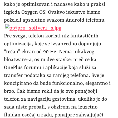
kako je optimizovan i nadasve kako u praksi
izgleda Oxygen OS! Ovakvo iskustvo bismo
poželeli apsolutno svakom Android telefonu.
Pre svega, telefon koristi niz fantastičnih
optimizacija, koje se izvanredno dopunjuju
“tečan” ekran od 90 Hz. Nema nikakvog
bloatware-a, osim dve stavke: prečice ka
OnePlus forumu i aplikacije koja služi za
transfer podataka sa ranijeg telefona. Sve je
koncipirano da bude funkcionalno, elegantno i
brzo. Čak bismo rekli da je ovo ponajbolji
telefon za navigaciju gestovima, ukoliko je do
sada niste probali, s obzirom na izuzetno
fluidan osećaj u radu, ponajpre zahvaljujući