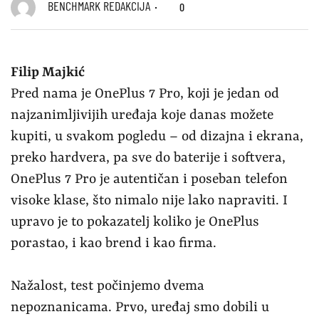
BENCHMARK REDAKCIJA
0
Filip Majkić
Pred nama je OnePlus 7 Pro, koji je jedan od
najzanimljivijih uređaja koje danas možete
kupiti, u svakom pogledu – od dizajna i ekrana,
preko hardvera, pa sve do baterije i softvera,
OnePlus 7 Pro je autentičan i poseban telefon
visoke klase, što nimalo nije lako napraviti. I
upravo je to pokazatelj koliko je OnePlus
porastao, i kao brend i kao firma.
Nažalost, test počinjemo dvema
nepoznanicama. Prvo, uređaj smo dobili u