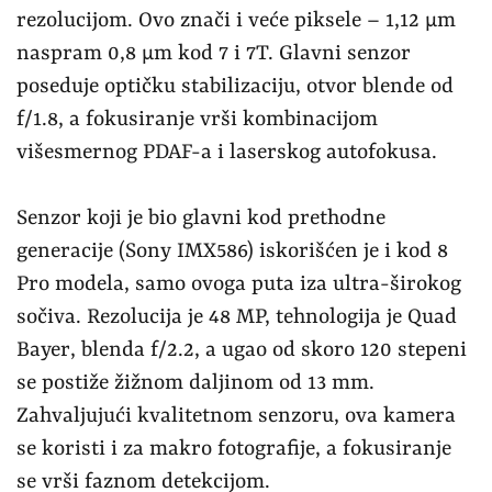
se postiže žižnom daljinom od 13 mm.
Zahvaljujući kvalitetnom senzoru, ova kamera
se koristi i za makro fotografije, a fokusiranje
se vrši faznom detekcijom.
Pored tri kamere u nizu na izbočenom kućištu
zadnje strane nalazi se još jedno sočivo sa 8 MP
senzorom iza njega. U pitanju je telefoto kamera
već viđena na prošlogodišnjem modelu, koja se
može pohvaliti 3x optičkim zumom, f/2.4 i
optičkom stabilizacijom.
Novina sistema kamera je 5
MP senzor koji za razliku od većine modernih
telefona ne određuje dubinu elemenata kadra,