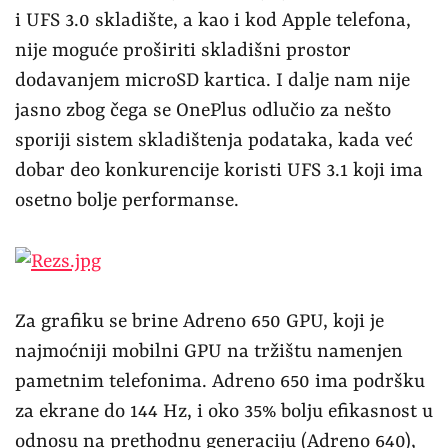
i UFS 3.0 skladište, a kao i kod Apple telefona,
nije moguće proširiti skladišni prostor
dodavanjem microSD kartica. I dalje nam nije
jasno zbog čega se OnePlus odlučio za nešto
sporiji sistem skladištenja podataka, kada već
dobar deo konkurencije koristi UFS 3.1 koji ima
osetno bolje performanse.
Za grafiku se brine Adreno 650 GPU, koji je
najmoćniji mobilni GPU na tržištu namenjen
pametnim telefonima. Adreno 650 ima podršku
za ekrane do 144 Hz, i oko 35% bolju efikasnost u
odnosu na prethodnu generaciju (Adreno 640),