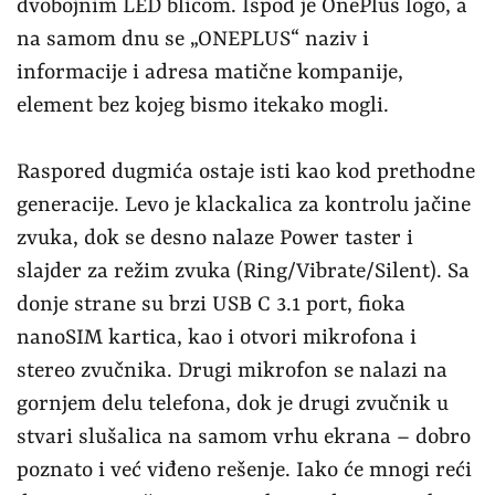
dvobojnim LED blicom. Ispod je OnePlus logo, a
na samom dnu se „ONEPLUS“ naziv i
informacije i adresa matične kompanije,
element bez kojeg bismo itekako mogli.
Raspored dugmića ostaje isti kao kod prethodne
generacije. Levo je klackalica za kontrolu jačine
zvuka, dok se desno nalaze Power taster i
slajder za režim zvuka (Ring/Vibrate/Silent). Sa
donje strane su brzi USB C 3.1 port, fioka
nanoSIM kartica, kao i otvori mikrofona i
stereo zvučnika. Drugi mikrofon se nalazi na
gornjem delu telefona, dok je drugi zvučnik u
stvari slušalica na samom vrhu ekrana – dobro
poznato i već viđeno rešenje. Iako će mnogi reći