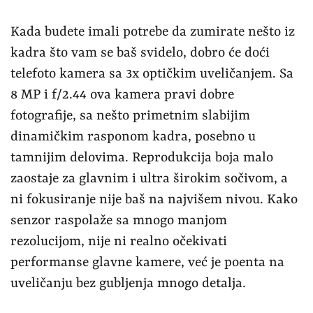
rezolucijom, nije ni realno očekivati
performanse glavne kamere, već je poenta na
uveličanju bez gubljenja mnogo detalja.
Napomenućemo samo da i OnePlus 8 Pro, kao i
većina novih telefona koristi inteligentnu
selekciju sočiva prema svetlosnim uslovima
kadra, pa će vam se ponekad desiti da umesto
telefoto sočiva kamera prebaci na crop režim
glavnog sočiva, kako biste dobili kvalitetniju
fotografiju. Kako oba sočiva imaju OIS, a glavno
raspolaže sa 48 MP, nije kao da ćete osetiti neku
razliku u kvalitetu. Veliki senzori na glavnoj i
širokougaonoj kameri u uslovima slabog svetla
prave dobre fotografije. Autofokus nije pravio