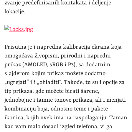
jednobojne i tamne tonove prikaza, ali i menjati
kombinaciju boja, odnosno teme i pakete
ikonica, kojih uvek ima na raspolaganju. Taman
kad vam malo dosadi izgled telefona, vi ga
potpuno promenite i osvežite prikaz.
Dialer, poruke, pull-down meni sa
obaveštenjima jako su bliski preporučenom
Android OS-u i izgledu, što znači minimalistički
dizajn i logički raspored opcija na koje ne treba
navikavanje.