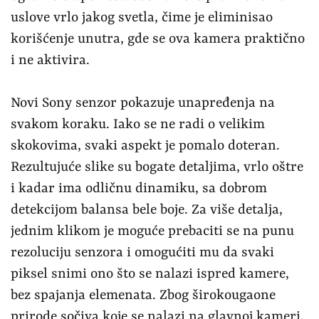
rezoluciju senzora i omogućiti mu da svaki
piksel snimi ono što se nalazi ispred kamere,
bez spajanja elemenata. Zbog širokougaone
prirode sočiva koje se nalazi na glavnoj kameri,
prisutne su distorzije pri ivicama kadra, pa
treba povesti računa da vam nečije lice ne bude
u ovim oblastima kako ne bi izgledalo
neprirodno izduženo.