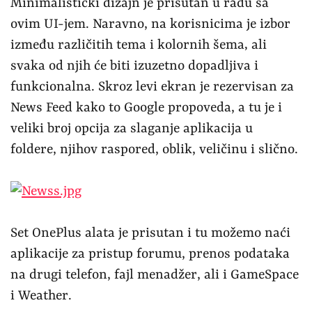
Set OnePlus alata je prisutan i tu možemo naći
aplikacije za pristup forumu, prenos podataka
na drugi telefon, fajl menadžer, ali i GameSpace
i Weather.
Od bezbednosnih opcija, na raspolaganju su
vam standardne opcije putem pina, šeme ili
zaštite putem prepoznavanja lica, a tu je i
skener otiska prsta smešten ispod ekrana. U
pitanju je brzi optički skener koji odlično radi,
samo nam je zafalila detekcija pritiska kada je
ekran ugašen, pa je topla preporuka da
aktivirate i otključavanje licem kako biste