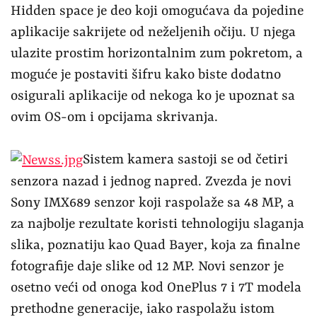
slika, poznatiju kao Quad Bayer, koja za finalne
fotografije daje slike od 12 MP. Novi senzor je
osetno veći od onoga kod OnePlus 7 i 7T modela
prethodne generacije, iako raspolažu istom
rezolucijom. Ovo znači i veće piksele – 1,12 µm
naspram 0,8 µm kod 7 i 7T. Glavni senzor
poseduje optičku stabilizaciju, otvor blende od
f/1.8, a fokusiranje vrši kombinacijom
višesmernog PDAF-a i laserskog autofokusa.
Senzor koji je bio glavni kod prethodne
generacije (Sony IMX586) iskorišćen je i kod 8
Pro modela, samo ovoga puta iza ultra-širokog
sočiva. Rezolucija je 48 MP, tehnologija je Quad
Bayer, blenda f/2.2, a ugao od skoro 120 stepeni