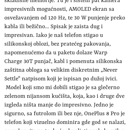
skladišne memorije. Tu je i sistem pat kamera
impresivnih mogućnosti, AMOLED ekran sa
osvežavanjem od 120 Hz, te 30 W punjenje preko
kabla ili bežično… Spisak je zaista dug i
impresivan. Iako je naš telefon stigao u
silikonskoj oblozi, bez pratećeg pakovanja,
napomenućemo da u paketu dolaze Warp
Charge 30T punjač, kabl i pomenuta silikonska
zaštitna obloga sa velikim diskretnim „Never
Settle“ natpisom koji je ispisan po dužoj ivici.
Model koji smo mi dobili stigao je sa glečerno
zelenom nijansom kućišta, koja, kao i druge dve
izgleda ništa manje do impresivno. Jedno je
sigurno, sa futrolom ili bez nje, OnePlus 8 Pro je
telefon koji vizuelno dominira gde god se nalazi,