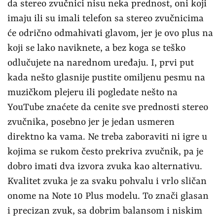
da stereo zvučnici nisu neka prednost, oni koji
imaju ili su imali telefon sa stereo zvučnicima
će odrično odmahivati glavom, jer je ovo plus na
koji se lako naviknete, a bez koga se teško
odlučujete na narednom uređaju. I, prvi put
kada nešto glasnije pustite omiljenu pesmu na
muzičkom plejeru ili pogledate nešto na
YouTube znaćete da cenite sve prednosti stereo
zvučnika, posebno jer je jedan usmeren
direktno ka vama. Ne treba zaboraviti ni igre u
kojima se rukom često prekriva zvučnik, pa je
dobro imati dva izvora zvuka kao alternativu.
Kvalitet zvuka je za svaku pohvalu i vrlo sličan
onome na Note 10 Plus modelu. To znači glasan
i precizan zvuk, sa dobrim balansom i niskim