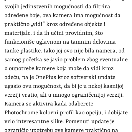
Kamera se aktivira kada odaberete
Photochrome kolorni profil kao opciju, i dobijate
vrlo interesantne slike. Pomenuti update je
ograničio upotrebu ove kamere praktično na
uslove vrlo jakog svetla, čime je eliminisao
korišćenje unutra, gde se ova kamera praktično
i ne aktivira.
Novi Sony senzor pokazuje unapređenja na
svakom koraku. Iako se ne radi o velikim
skokovima, svaki aspekt je pomalo doteran.
Rezultujuće slike su bogate detaljima, vrlo oštre
i kadar ima odličnu dinamiku, sa dobrom
detekcijom balansa bele boje. Za više detalja,
jednim klikom je moguće prebaciti se na punu