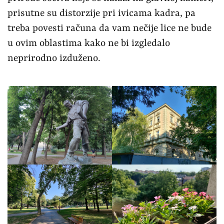
ONEPLUS 8 PRO – DNEVNE FOTOGRAFIJE
Uštra-široko sočivo sada iza sebe ima moćni
IMX586 senzor iza sebe, što je garancija dobrih
fotografija. Boje su odlične, dinamika je na vrlo
visokom nivou, a detalja ima na pretek. Oštrina
je zaista dobra, a kamera se odlično bori da
iskoriguje prirodu sočiva, kako elementi ne bi
izgledali iskrivljeno u perspektivi. Softver