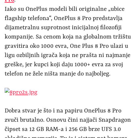
Iako su OnePlus modeli bili originalne „ubice
flagship telefona“, OnePlus 8 Pro predstavlja
dijametralnu suprotnost inicijalnoj filozofiji
kompanije. Sa cenom koja na globalnom tržištu
gravitira oko 1000 evra, One Plus 8 Pro ulazi u
ligu ozbiljnih igrača koja ne prašta ni najmanje
greške, jer kupci koji daju 1000+ evra za svoj
telefon ne žele ništa manje do najboljeg.
Dobra stvar je što i na papiru OnePlus 8 Pro
zvuči brutalno. Osnovu čini najjači Snapdragon
čipset sa 12 GB RAM-a i 256 GB brze UFS 3.0