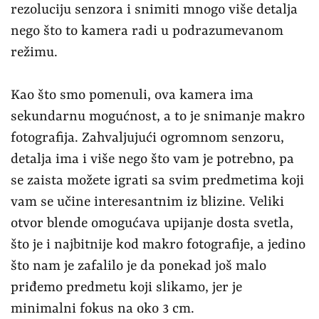
što je i najbitnije kod makro fotografije, a jedino
što nam je zafalilo je da ponekad još malo
priđemo predmetu koji slikamo, jer je
minimalni fokus na oko 3 cm.
Kada budete imali potrebe da zumirate nešto iz
kadra što vam se baš svidelo, dobro će doći
telefoto kamera sa 3x optičkim uveličanjem. Sa
8 MP i f/2.44 ova kamera pravi dobre
fotografije, sa nešto primetnim slabijim
dinamičkim rasponom kadra, posebno u
tamnijim delovima. Reprodukcija boja malo
zaostaje za glavnim i ultra širokim sočivom, a
ni fokusiranje nije baš na najvišem nivou. Kako
senzor raspolaže sa mnogo manjom