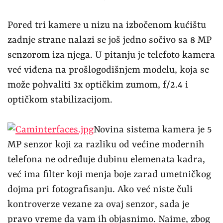
već ima filter koji menja boje zarad umetničkog
dojma pri fotografisanju. Ako već niste čuli
kontroverze vezane za ovaj senzor, sada je
pravo vreme da vam ih objasnimo. Naime, zbog
svojih jedinstvenih mogućnosti da filtrira
određene boje, ova kamera ima mogućnost da
praktično „vidi“ kroz određene objekte i
materijale, i da ih učini providnim, što
funkcioniše uglavnom na tamnim delovima
tanke plastike. Iako joj ovo nije bila namera, od
samog početka se javio problem zbog eventualne
zloupotrebe kamere koja može da vidi kroz
odeću, pa je OnePlus kroz softverski update
ugasio ovu mogućnost, da bi je u nekoj kasnijoj
verziji vratio, ali u mnogo ograničenijoj verziji.