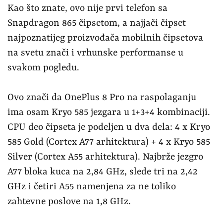
Kao što znate, ovo nije prvi telefon sa
Snapdragon 865 čipsetom, a najjači čipset
najpoznatijeg proizvođača mobilnih čipsetova
na svetu znači i vrhunske performanse u
svakom pogledu.
Ovo znači da OnePlus 8 Pro na raspolaganju
ima osam Kryo 585 jezgara u 1+3+4 kombinaciji.
CPU deo čipseta je podeljen u dva dela: 4 x Kryo
585 Gold (Cortex A77 arhitektura) + 4 x Kryo 585
Silver (Cortex A55 arhitektura). Najbrže jezgro
A77 bloka kuca na 2,84 GHz, slede tri na 2,42
GHz i četiri A55 namenjena za ne toliko
zahtevne poslove na 1,8 GHz.