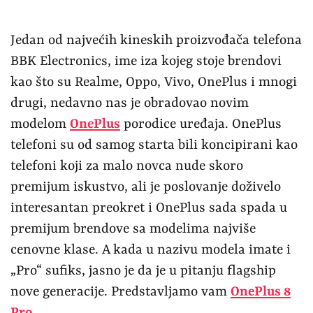
Jedan od najvećih kineskih proizvođača telefona
BBK Electronics, ime iza kojeg stoje brendovi
kao što su Realme, Oppo, Vivo, OnePlus i mnogi
drugi, nedavno nas je obradovao novim
modelom
OnePlus
porodice uređaja. OnePlus
telefoni su od samog starta bili koncipirani kao
telefoni koji za malo novca nude skoro
premijum iskustvo, ali je poslovanje doživelo
interesantan preokret i OnePlus sada spada u
premijum brendove sa modelima najviše
cenovne klase. A kada u nazivu modela imate i
„Pro“ sufiks, jasno je da je u pitanju flagship
nove generacije. Predstavljamo vam
OnePlus 8
Pro
.