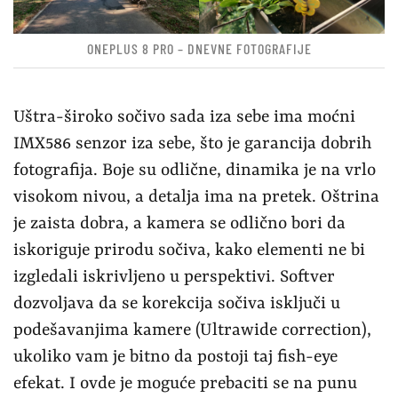
dozvoljava da se korekcija sočiva isključi u
podešavanjima kamere (Ultrawide correction),
ukoliko vam je bitno da postoji taj fish-eye
efekat. I ovde je moguće prebaciti se na punu
rezoluciju senzora i snimiti mnogo više detalja
nego što to kamera radi u podrazumevanom
režimu.
Kao što smo pomenuli, ova kamera ima
sekundarnu mogućnost, a to je snimanje makro
fotografija. Zahvaljujući ogromnom senzoru,
detalja ima i više nego što vam je potrebno, pa
se zaista možete igrati sa svim predmetima koji
vam se učine interesantnim iz blizine. Veliki
otvor blende omogućava upijanje dosta svetla,