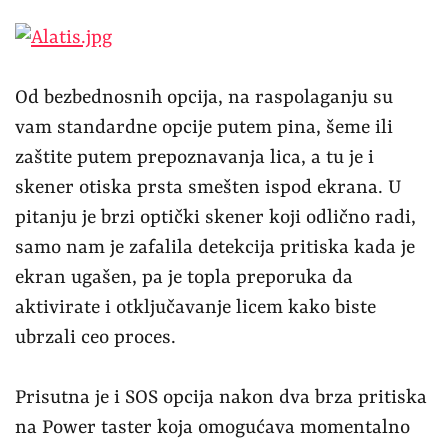
ubrzali ceo proces.
Prisutna je i SOS opcija nakon dva brza pritiska
na Power taster koja omogućava momentalno
zvanje predefinisanih kontakata i deljenje
lokacije.
Prisutna je i napredna kalibracija ekrana koja
omogućava živopisni, prirodni i napredni
prikaz (AMOLED, sRGB i P3), sa dodatnim
slajderom kojim prikaz možete dodatno
„ugrejati“ ili „ohladiti“. Takođe, tu su i opcije za
tip prikaza, gde možete birati šarene,