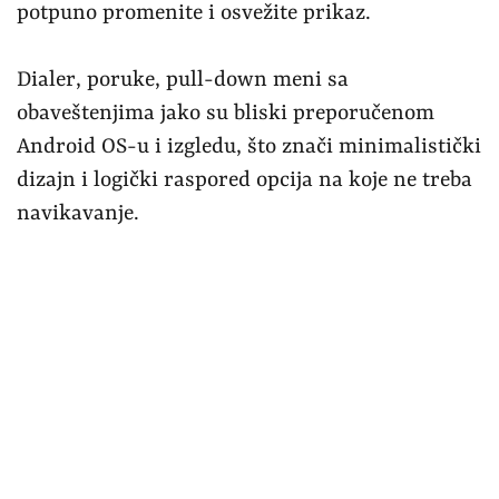
Od dodatnih opcija bismo istakli Quick Launch
koja otvara slajder sa prečicama kada malo
duže držite senzor otiska prsta. Ne treba
zaboraviti ni paralelne aplikacije, kada koristite
dve kartice ili više naloga na nekoj od