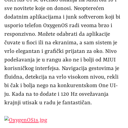
OnePlus UI se uveliko oslanja na Android 10 i
sve novitete koje on donosi. Neopterećen
dodatnim aplikacijama i junk softverom koji bi
usporio telefon OxygenOS radi veoma brzo i
responzivno. Možete odabrati da aplikacije
čuvate u fioci ili na ekranima, a sam sistem je
vrlo elegantan i grafički prijatan za oko. Nivo
podešavanja je u rangu ako ne i bolji od MIUI
korisničkog interfejsa. Navigacija gestovima je
fluidna, detekcija na vrlo visokom nivou, rekli
bi čak i bolja nego na konkurentskom One UI-
ju. Kada na to dodate i 120 Hz osvežavanja
krajnji utisak u radu je fantastičan.