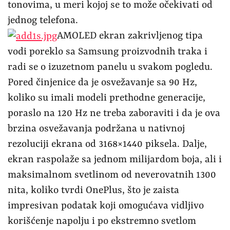
tonovima, u meri kojoj se to može očekivati od
jednog telefona.
AMOLED ekran zakrivljenog tipa
vodi poreklo sa Samsung proizvodnih traka i
radi se o izuzetnom panelu u svakom pogledu.
Pored činjenice da je osvežavanje sa 90 Hz,
koliko su imali modeli prethodne generacije,
poraslo na 120 Hz ne treba zaboraviti i da je ova
brzina osvežavanja podržana u nativnoj
rezoluciji ekrana od 3168×1440 piksela. Dalje,
ekran raspolaže sa jednom milijardom boja, ali i
maksimalnom svetlinom od neverovatnih 1300
nita, koliko tvrdi OnePlus, što je zaista
impresivan podatak koji omogućava vidljivo
korišćenje napolju i po ekstremno svetlom