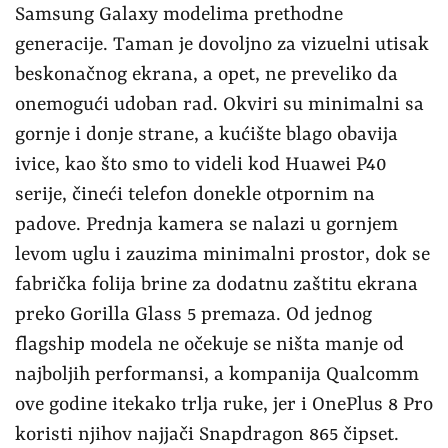
Samsung Galaxy modelima prethodne
generacije. Taman je dovoljno za vizuelni utisak
beskonačnog ekrana, a opet, ne preveliko da
onemogući udoban rad. Okviri su minimalni sa
gornje i donje strane, a kućište blago obavija
ivice, kao što smo to videli kod Huawei P40
serije, čineći telefon donekle otpornim na
padove. Prednja kamera se nalazi u gornjem
levom uglu i zauzima minimalni prostor, dok se
fabrička folija brine za dodatnu zaštitu ekrana
preko Gorilla Glass 5 premaza. Od jednog
flagship modela ne očekuje se ništa manje od
najboljih performansi, a kompanija Qualcomm
ove godine itekako trlja ruke, jer i OnePlus 8 Pro
koristi njihov najjači Snapdragon 865 čipset.