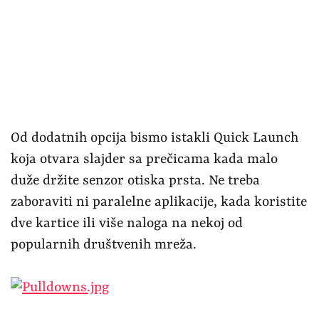
popularnih društvenih mreža.
Hidden space je deo koji omogućava da pojedine
aplikacije sakrijete od neželjenih očiju. U njega
ulazite prostim horizontalnim zum pokretom, a
moguće je postaviti šifru kako biste dodatno
osigurali aplikacije od nekoga ko je upoznat sa
ovim OS-om i opcijama skrivanja.
Sistem kamera sastoji se od četiri
senzora nazad i jednog napred. Zvezda je novi
Sony IMX689 senzor koji raspolaže sa 48 MP, a
za najbolje rezultate koristi tehnologiju slaganja