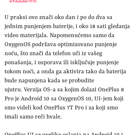
U praksi ovo znači oko dan i po do dva sa
jednim punjenjem baterije, i oko 18 sati gledanja
video materijala. Napomenućemo samo da
OxygenOS podržava optimizovano punjenje
noću, što znači da telefon uči iz vašeg
ponašanja, i usporava ili isključuje punjenje
tokom noći, a onda ga aktivira tako da baterija
bude napunjena kada se probudite
ujutru. Verzija OS-a sa kojim dolazi OnePlus 8
Pro je Android 10 sa OxygenOS 10, UI-jem koji
smo videli kod OnePlus 7T Pro i za koji smo
imali samo reči hvale.