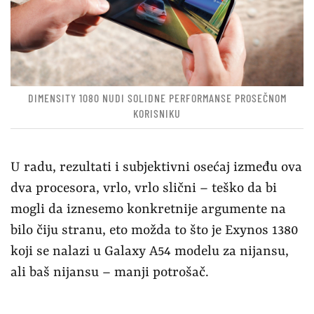
DIMENSITY 1080 NUDI SOLIDNE PERFORMANSE PROSEČNOM
KORISNIKU
U radu, rezultati i subjektivni osećaj između ova
dva procesora, vrlo, vrlo slični – teško da bi
mogli da iznesemo konkretnije argumente na
bilo čiju stranu, eto možda to što je Exynos 1380
koji se nalazi u Galaxy A54 modelu za nijansu,
ali baš nijansu – manji potrošač.