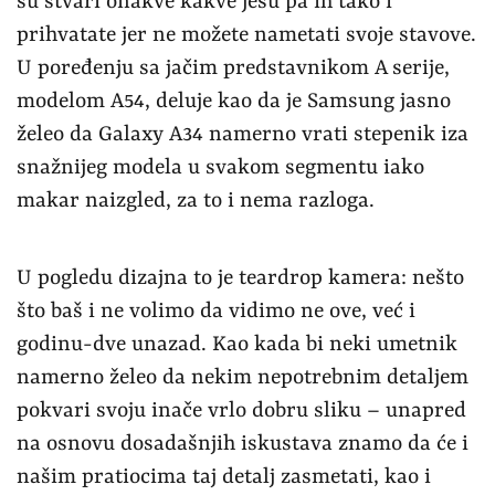
su stvari onakve kakve jesu pa ih tako i
prihvatate jer ne možete nametati svoje stavove.
U poređenju sa jačim predstavnikom A serije,
modelom A54, deluje kao da je Samsung jasno
želeo da Galaxy A34 namerno vrati stepenik iza
snažnijeg modela u svakom segmentu iako
makar naizgled, za to i nema razloga.
U pogledu dizajna to je teardrop kamera: nešto
što baš i ne volimo da vidimo ne ove, već i
godinu-dve unazad. Kao kada bi neki umetnik
namerno želeo da nekim nepotrebnim detaljem
pokvari svoju inače vrlo dobru sliku – unapred
na osnovu dosadašnjih iskustava znamo da će i
našim pratiocima taj detalj zasmetati, kao i