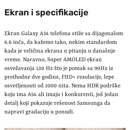
Ekran i specifikacije
Ekran Galaxy A34 telefona stiže sa dijagonalom
6.6 inča, da kažemo tako, nekim standardom
kada je veličina ekrana u pitanju u današnje
vreme. Naravno, Super AMOLED ekran
osvežavanja 120 Hz što je pomak sa 90Hz iz
prethodne dve godine, FHD+ rezolucije, lepe
osvetljenosti od 1000 nita. Nema HDR podrške
koju ima A54 ali imaju i konkurenti, još jedan
detalj koji pokazuje rešenost Samsunga da
napravi gradaciju u ponudi.