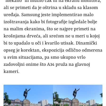
“mekano” ili mutno čak ni na ekranu monitora,
ali se primeti da je oštrina u skladu sa klasom
uređaja. Samsung jeste implementirao malo
izoštravanja kako bi fotografije izgledale bolje
na malim ekranima, što se najpre primeti na
krošnjama drveća, ali srećom ne u meri u kojoj
bi to upadalo u oči i kvarilo utisak. Dinamički
opseg je korektan, ekspozicija odlično odmerena
u svim situacijama, pa smo ukupno vrlo
zadovoljni onime što A34 pruža na glavnoj
kameri.