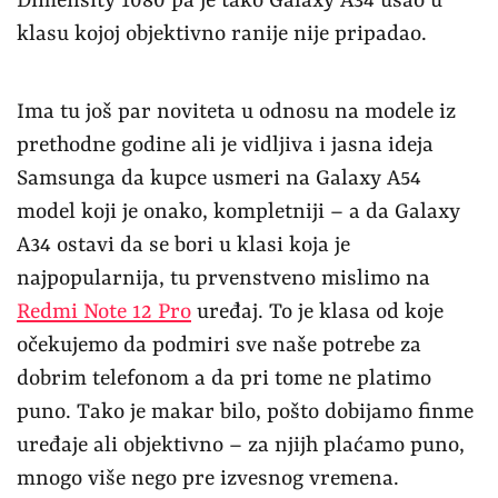
Dimensity 1080 pa je tako Galaxy A34 ušao u
klasu kojoj objektivno ranije nije pripadao.
Ima tu još par noviteta u odnosu na modele iz
prethodne godine ali je vidljiva i jasna ideja
Samsunga da kupce usmeri na Galaxy A54
model koji je onako, kompletniji – a da Galaxy
A34 ostavi da se bori u klasi koja je
najpopularnija, tu prvenstveno mislimo na
Redmi Note 12 Pro
uređaj. To je klasa od koje
očekujemo da podmiri sve naše potrebe za
dobrim telefonom a da pri tome ne platimo
puno. Tako je makar bilo, pošto dobijamo finme
uređaje ali objektivno – za njijh plaćamo puno,
mnogo više nego pre izvesnog vremena.