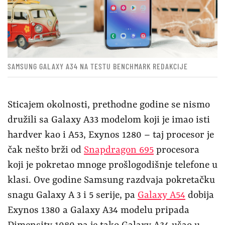
SAMSUNG GALAXY A34 NA TESTU BENCHMARK REDAKCIJE
Sticajem okolnosti, prethodne godine se nismo
družili sa Galaxy A33 modelom koji je imao isti
hardver kao i A53, Exynos 1280 – taj procesor je
čak nešto brži od
Snapdragon 695
procesora
koji je pokretao mnoge prošlogodišnje telefone u
klasi. Ove godine Samsung razdvaja pokretačku
snagu Galaxy A 3 i 5 serije, pa
Galaxy A54
dobija
Exynos 1380 a Galaxy A34 modelu pripada