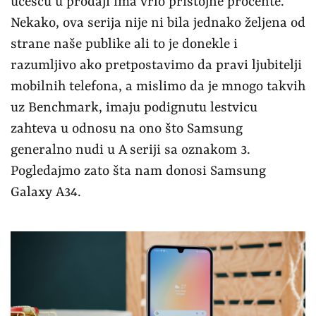
učešću u prodaji ima vrlo pristojne procente.
Nekako, ova serija nije ni bila jednako željena od
strane naše publike ali to je donekle i
razumljivo ako pretpostavimo da pravi ljubitelji
mobilnih telefona, a mislimo da je mnogo takvih
uz Benchmark, imaju podignutu lestvicu
zahteva u odnosu na ono što Samsung
generalno nudi u A seriji sa oznakom 3.
Pogledajmo zato šta nam donosi Samsung
Galaxy A34.