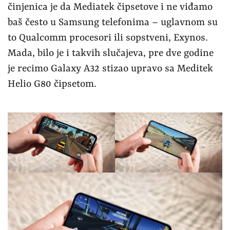
činjenica je da Mediatek čipsetove i ne viđamo
baš često u Samsung telefonima – uglavnom su
to Qualcomm procesori ili sopstveni, Exynos.
Mada, bilo je i takvih slučajeva, pre dve godine
je recimo Galaxy A32 stizao upravo sa Meditek
Helio G80 čipsetom.