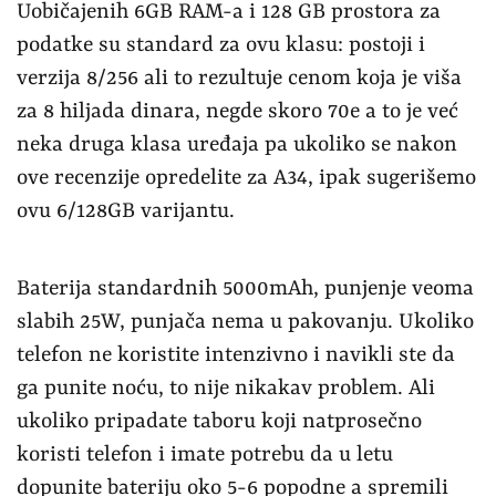
Uobičajenih 6GB RAM-a i 128 GB prostora za
podatke su standard za ovu klasu: postoji i
verzija 8/256 ali to rezultuje cenom koja je viša
za 8 hiljada dinara, negde skoro 70e a to je već
neka druga klasa uređaja pa ukoliko se nakon
ove recenzije opredelite za A34, ipak sugerišemo
ovu 6/128GB varijantu.
Baterija standardnih 5000mAh, punjenje veoma
slabih 25W, punjača nema u pakovanju. Ukoliko
telefon ne koristite intenzivno i navikli ste da
ga punite noću, to nije nikakav problem. Ali
ukoliko pripadate taboru koji natprosečno
koristi telefon i imate potrebu da u letu
dopunite bateriju oko 5-6 popodne a spremili