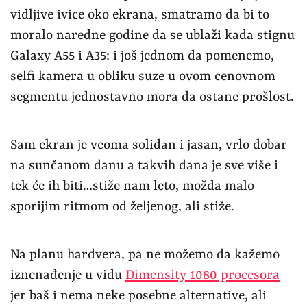
vidljive ivice oko ekrana, smatramo da bi to
moralo naredne godine da se ublaži kada stignu
Galaxy A55 i A35: i još jednom da pomenemo,
selfi kamera u obliku suze u ovom cenovnom
segmentu jednostavno mora da ostane prošlost.
Sam ekran je veoma solidan i jasan, vrlo dobar
na sunčanom danu a takvih dana je sve više i
tek će ih biti…stiže nam leto, možda malo
sporijim ritmom od željenog, ali stiže.
Na planu hardvera, pa ne možemo da kažemo
iznenađenje u vidu
Dimensity 1080 procesora
jer baš i nema neke posebne alternative, ali