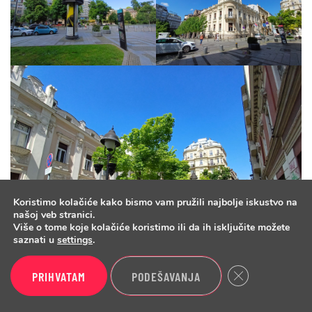
Koristimo kolačiće kako bismo vam pružili najbolje iskustvo na
našoj veb stranici.
Više o tome koje kolačiće koristimo ili da ih isključite možete
saznati u
settings
.
Close GDPR Cook
PRIHVATAM
PODEŠAVANJA
SAMSUNG GALAXY A34 ULTRAŠIROKA KAMERA – DNEVNE
FOTOGRAFIJE