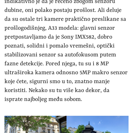
indikativno je da je rečeno zbogom senzoru
dubine, oni polako postaju prošlost. Ali deluje
da su ostale tri kamere praktično preslikane sa
prošlogodišnjeg, A33 modela: glavni senzor
pretpostavljamo da je Sony IMX582, dobro
poznati, solidni i pomalo vremešni, optički
stabilizovani senzor sa autofokusom putem
fazne detekcije. Pored njega, tu su i 8 MP
ultraširoka kamera odnosno 5MP makro senzor
koje ćete, sigurni smo u to, znatno manje
koristiti. Nekako su tu više kao dekor, da
isprate najboljeg među sobom.