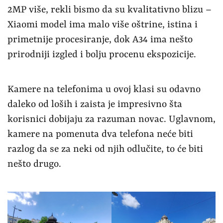
2MP više, rekli bismo da su kvalitativno blizu –
Xiaomi model ima malo više oštrine, istina i
primetnije procesiranje, dok A34 ima nešto
prirodniji izgled i bolju procenu ekspozicije.
Kamere na telefonima u ovoj klasi su odavno
daleko od loših i zaista je impresivno šta
korisnici dobijaju za razuman novac. Uglavnom,
kamere na pomenuta dva telefona neće biti
razlog da se za neki od njih odlučite, to će biti
nešto drugo.