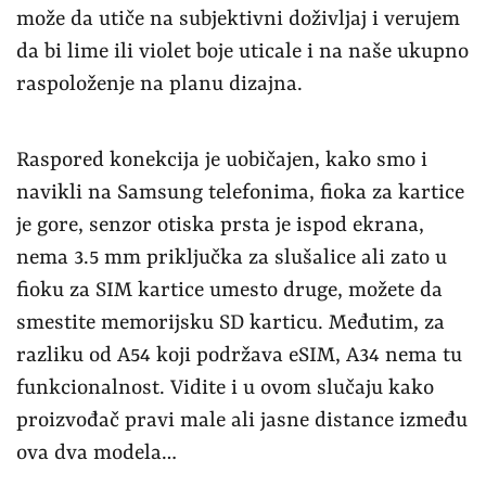
može da utiče na subjektivni doživljaj i verujem
da bi lime ili violet boje uticale i na naše ukupno
raspoloženje na planu dizajna.
Raspored konekcija je uobičajen, kako smo i
navikli na Samsung telefonima, fioka za kartice
je gore, senzor otiska prsta je ispod ekrana,
nema 3.5 mm priključka za slušalice ali zato u
fioku za SIM kartice umesto druge, možete da
smestite memorijsku SD karticu. Međutim, za
razliku od A54 koji podržava eSIM, A34 nema tu
funkcionalnost. Vidite i u ovom slučaju kako
proizvođač pravi male ali jasne distance između
ova dva modela…