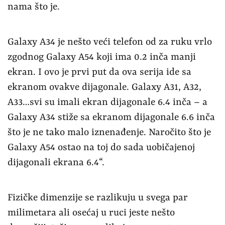
nama što je.
Galaxy A34 je nešto veći telefon od za ruku vrlo
zgodnog Galaxy A54 koji ima 0.2 inča manji
ekran. I ovo je prvi put da ova serija ide sa
ekranom ovakve dijagonale. Galaxy A31, A32,
A33…svi su imali ekran dijagonale 6.4 inča – a
Galaxy A34 stiže sa ekranom dijagonale 6.6 inča
što je ne tako malo iznenađenje. Naročito što je
Galaxy A54 ostao na toj do sada uobičajenoj
dijagonali ekrana 6.4“.
Fizičke dimenzije se razlikuju u svega par
milimetara ali osećaj u ruci jeste nešto