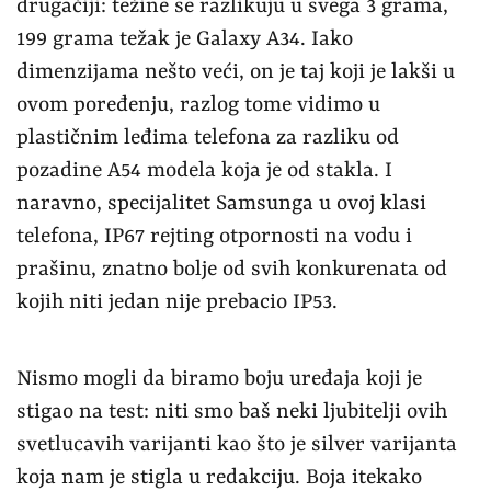
drugačiji: težine se razlikuju u svega 3 grama,
199 grama težak je Galaxy A34. Iako
dimenzijama nešto veći, on je taj koji je lakši u
ovom poređenju, razlog tome vidimo u
plastičnim leđima telefona za razliku od
pozadine A54 modela koja je od stakla. I
naravno, specijalitet Samsunga u ovoj klasi
telefona, IP67 rejting otpornosti na vodu i
prašinu, znatno bolje od svih konkurenata od
kojih niti jedan nije prebacio IP53.
Nismo mogli da biramo boju uređaja koji je
stigao na test: niti smo baš neki ljubitelji ovih
svetlucavih varijanti kao što je silver varijanta
koja nam je stigla u redakciju. Boja itekako