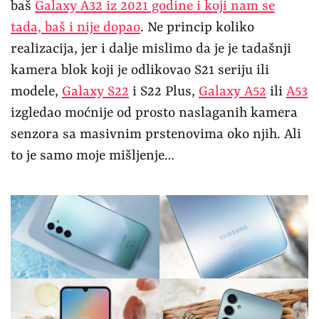
baš
Galaxy A32 iz 2021 godine i koji nam se
tada, baš i nije dopao
. Ne princip koliko
realizacija, jer i dalje mislimo da je je tadašnji
kamera blok koji je odlikovao S21 seriju ili
modele,
Galaxy S22
i S22 Plus,
Galaxy A52
ili
A53
izgledao moćnije od prosto naslaganih kamera
senzora sa masivnim prstenovima oko njih. Ali
to je samo moje mišljenje…