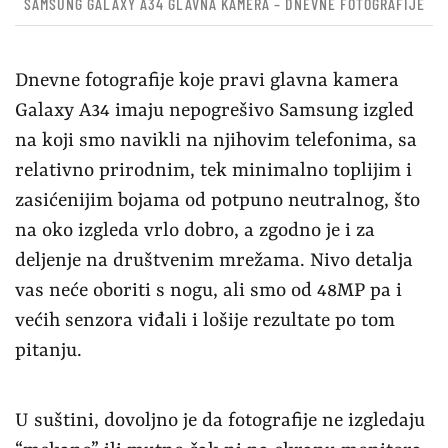
SAMSUNG GALAXY A34 GLAVNA KAMERA – DNEVNE FOTOGRAFIJE
Dnevne fotografije koje pravi glavna kamera
Galaxy A34 imaju nepogrešivo Samsung izgled
na koji smo navikli na njihovim telefonima, sa
relativno prirodnim, tek minimalno toplijim i
zasićenijim bojama od potpuno neutralnog, što
na oko izgleda vrlo dobro, a zgodno je i za
deljenje na društvenim mrežama. Nivo detalja
vas neće oboriti s nogu, ali smo od 48MP pa i
većih senzora viđali i lošije rezultate po tom
pitanju.
U suštini, dovoljno je da fotografije ne izgledaju