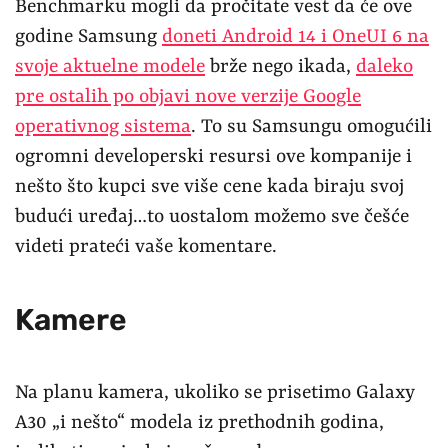
Benchmarku mogli da pročitate vest da će ove
godine Samsung
doneti Android 14 i OneUI 6 na
svoje aktuelne modele
brže nego ikada,
daleko
pre ostalih po objavi nove verzije Google
operativnog sistema
. To su Samsungu omogućili
ogromni developerski resursi ove kompanije i
nešto što kupci sve više cene kada biraju svoj
budući uređaj…to uostalom možemo sve češće
videti prateći vaše komentare.
Kamere
Na planu kamera, ukoliko se prisetimo Galaxy
A30 „i nešto“ modela iz prethodnih godina,