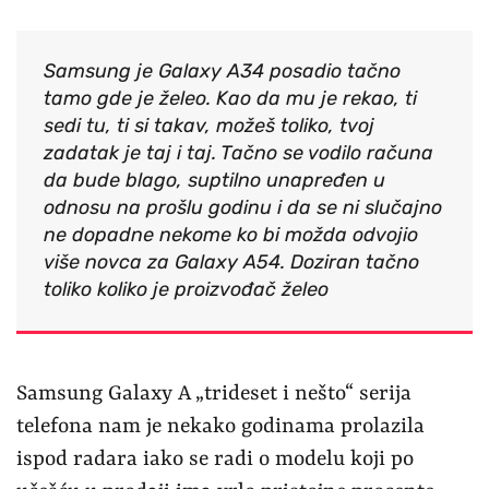
Samsung je Galaxy A34 posadio tačno
tamo gde je želeo. Kao da mu je rekao, ti
sedi tu, ti si takav, možeš toliko, tvoj
zadatak je taj i taj. Tačno se vodilo računa
da bude blago, suptilno unapređen u
odnosu na prošlu godinu i da se ni slučajno
ne dopadne nekome ko bi možda odvojio
više novca za Galaxy A54. Doziran tačno
toliko koliko je proizvođač želeo
Samsung Galaxy A „trideset i nešto“ serija
telefona nam je nekako godinama prolazila
ispod radara iako se radi o modelu koji po