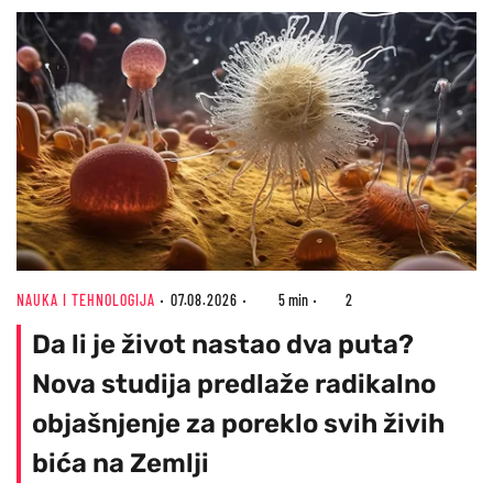
NAUKA I TEHNOLOGIJA
07.08.2026
5 min
2
Da li je život nastao dva puta?
Nova studija predlaže radikalno
objašnjenje za poreklo svih živih
bića na Zemlji