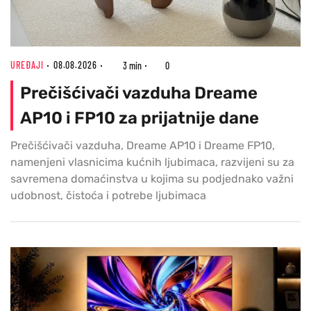
UREĐAJI
08.08.2026
3 min
0
Prečišćivači vazduha Dreame
AP10 i FP10 za prijatnije dane
Prečišćivači vazduha, Dreame AP10 i Dreame FP10,
namenjeni vlasnicima kućnih ljubimaca, razvijeni su za
savremena domaćinstva u kojima su podjednako važni
udobnost, čistoća i potrebe ljubimaca