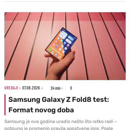
UREĐAJI
07.08.2026
24 min
0
Samsung Galaxy Z Fold8 test:
Format novog doba
Samsung je ove godine uradio nešto što retko radi –
potpuno je promenio pravila sopstvene igre. Posle