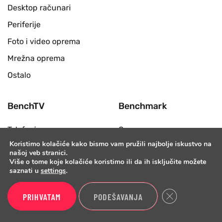
Desktop računari
Periferije
Foto i video oprema
Mrežna oprema
Ostalo
BenchTV
Benchmark
Telefoni
O nama
Koristimo kolačiće kako bismo vam pružili najbolje iskustvo na
Prenosni računari
Poslovni kontakt
našoj veb stranici.
Više o tome koje kolačiće koristimo ili da ih isključite možete
Televizori i monitori
Uslovi korišćenja
saznati u
settings
.
Biznis
Forum
Close GDPR Cook
PRIHVATAM
PODEŠAVANJA
Pametni satovi
Hardver