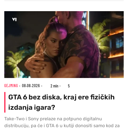
GEJMING
08.08.2026
2 min
5
GTA 6 bez diska, kraj ere fizičkih
izdanja igara?
Take-Two i Sony prelaze na potpuno digitalnu
distribuciju, pa će i GTA 6 u kutiji donositi samo kod za