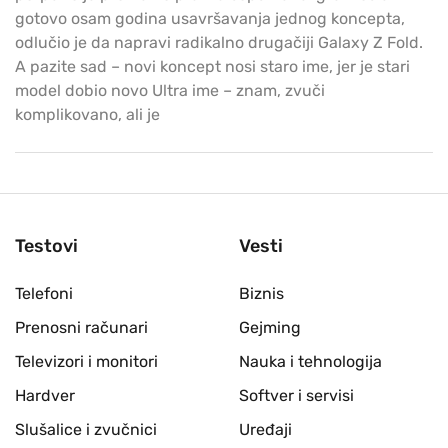
gotovo osam godina usavršavanja jednog koncepta,
odlučio je da napravi radikalno drugačiji Galaxy Z Fold.
A pazite sad – novi koncept nosi staro ime, jer je stari
model dobio novo Ultra ime – znam, zvuči
komplikovano, ali je
Testovi
Vesti
Telefoni
Biznis
Prenosni računari
Gejming
Televizori i monitori
Nauka i tehnologija
Hardver
Softver i servisi
Slušalice i zvučnici
Uređaji