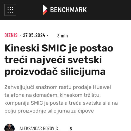
BIZNIS
27.05.2024
3 min
Kineski SMIC je postao
treći najveći svetski
proizvođač silicijuma
Zahvaljujući snažnom rastu prodaje Huawei
telefona na domaćem, kineskom tržištu,
kompanija SMIC je postala treća svetska sila na
polju proizvodnje silicijuma za čipove
ALEKSANDAR BOŽOVIĆ
5