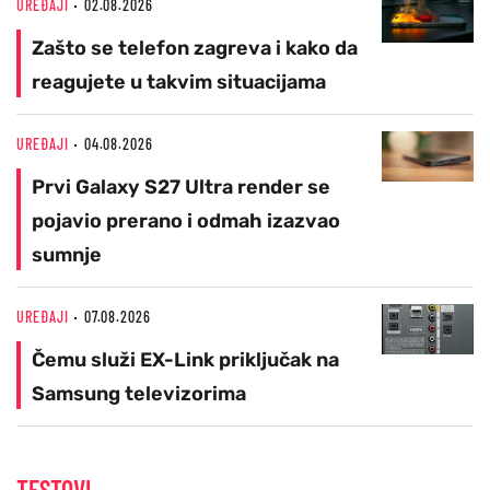
UREĐAJI
02.08.2026
Zašto se telefon zagreva i kako da
reagujete u takvim situacijama
UREĐAJI
04.08.2026
Prvi Galaxy S27 Ultra render se
pojavio prerano i odmah izazvao
sumnje
UREĐAJI
07.08.2026
Čemu služi EX-Link priključak na
Samsung televizorima
TESTOVI