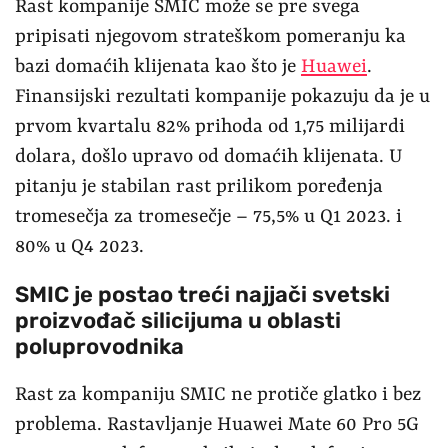
Rast kompanije SMIC može se pre svega
pripisati njegovom strateškom pomeranju ka
bazi domaćih klijenata kao što je
Huawei
.
Finansijski rezultati kompanije pokazuju da je u
prvom kvartalu 82% prihoda od 1,75 milijardi
dolara, došlo upravo od domaćih klijenata. U
pitanju je stabilan rast prilikom poređenja
tromesečja za tromesečje – 75,5% u Q1 2023. i
80% u Q4 2023.
SMIC je postao treći najjači svetski
proizvođač silicijuma u oblasti
poluprovodnika
Rast za kompaniju SMIC ne protiče glatko i bez
problema. Rastavljanje Huawei Mate 60 Pro 5G