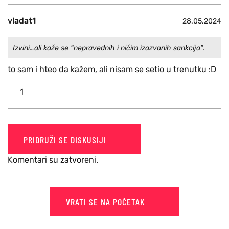
vladat1
28.05.2024
Izvini…ali kaže se “nepravednih i ničim izazvanih sankcija”.
to sam i hteo da kažem, ali nisam se setio u trenutku :D
1
PRIDRUŽI SE DISKUSIJI
Komentari su zatvoreni.
VRATI SE NA POČETAK