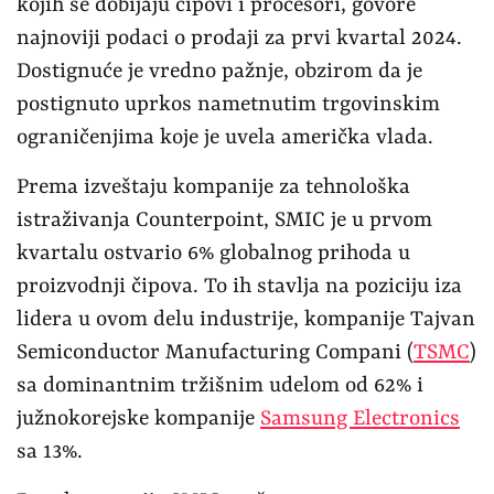
kojih se dobijaju čipovi i procesori, govore
najnoviji podaci o prodaji za prvi kvartal 2024.
Dostignuće je vredno pažnje, obzirom da je
postignuto uprkos nametnutim trgovinskim
ograničenjima koje je uvela američka vlada.
Prema izveštaju kompanije za tehnološka
istraživanja Counterpoint, SMIC je u prvom
kvartalu ostvario 6% globalnog prihoda u
proizvodnji čipova. To ih stavlja na poziciju iza
lidera u ovom delu industrije, kompanije Tajvan
Semiconductor Manufacturing Compani (
TSMC
)
sa dominantnim tržišnim udelom od 62% i
južnokorejske kompanije
Samsung Electronics
sa 13%.