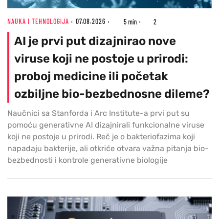
NAUKA I TEHNOLOGIJA
07.08.2026
5 min
2
AI je prvi put dizajnirao nove
viruse koji ne postoje u prirodi:
proboj medicine ili početak
ozbiljne bio-bezbednosne dileme?
Naučnici sa Stanforda i Arc Institute-a prvi put su
pomoću generativne AI dizajnirali funkcionalne viruse
koji ne postoje u prirodi. Reč je o bakteriofazima koji
napadaju bakterije, ali otkriće otvara važna pitanja bio-
bezbednosti i kontrole generativne biologije