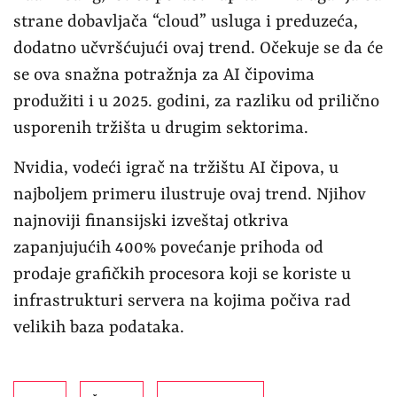
strane dobavljača “cloud” usluga i preduzeća,
dodatno učvršćujući ovaj trend. Očekuje se da će
se ova snažna potražnja za AI čipovima
produžiti i u 2025. godini, za razliku od prilično
usporenih tržišta u drugim sektorima.
Nvidia, vodeći igrač na tržištu AI čipova, u
najboljem primeru ilustruje ovaj trend. Njihov
najnoviji finansijski izveštaj otkriva
zapanjujućih 400% povećanje prihoda od
prodaje grafičkih procesora koji se koriste u
infrastrukturi servera na kojima počiva rad
velikih baza podataka.