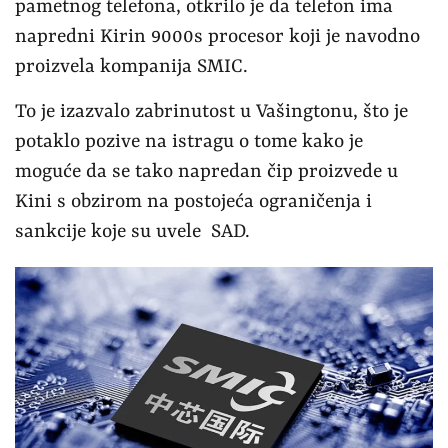
pametnog telefona, otkrilo je da telefon ima
napredni Kirin 9000s procesor koji je navodno
proizvela kompanija SMIC.
To je izazvalo zabrinutost u Vašingtonu, što je
potaklo pozive na istragu o tome kako je
moguće da se tako napredan čip proizvede u
Kini s obzirom na postojeća ograničenja i
sankcije koje su uvele SAD.