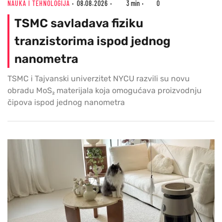
NAUKA I TEHNOLOGIJA
08.08.2026
3 min
0
TSMC savladava fiziku
tranzistorima ispod jednog
nanometra
TSMC i Tajvanski univerzitet NYCU razvili su novu
obradu MoS₂ materijala koja omogućava proizvodnju
čipova ispod jednog nanometra