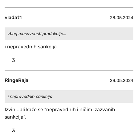
vladat1
28.05.2024
zbog masovnosti produkcije...
i nepravednih sankcija
3
RingeRaja
28.05.2024
i nepravednih sankcija
Izvini…ali kaže se “nepravednih i ničim izazvanih
sankcija”.
3