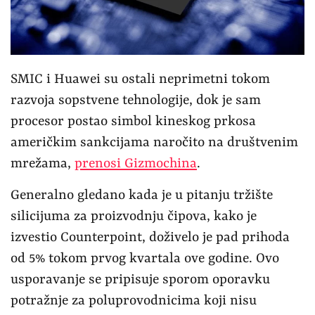
SMIC i Huawei su ostali neprimetni tokom
razvoja sopstvene tehnologije, dok je sam
procesor postao simbol kineskog prkosa
američkim sankcijama naročito na društvenim
mrežama,
prenosi Gizmochina
.
Generalno gledano kada je u pitanju tržište
silicijuma za proizvodnju čipova, kako je
izvestio Counterpoint, doživelo je pad prihoda
od 5% tokom prvog kvartala ove godine. Ovo
usporavanje se pripisuje sporom oporavku
potražnje za poluprovodnicima koji nisu