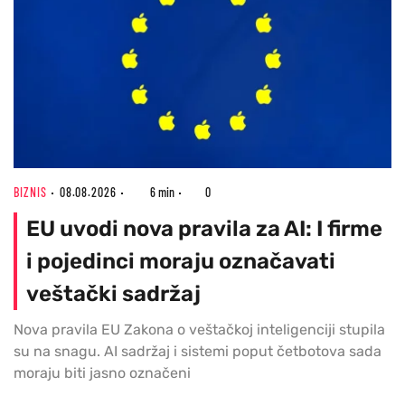
BIZNIS
08.08.2026
6 min
0
EU uvodi nova pravila za AI: I firme
i pojedinci moraju označavati
veštački sadržaj
Nova pravila EU Zakona o veštačkoj inteligenciji stupila
su na snagu. AI sadržaj i sistemi poput četbotova sada
moraju biti jasno označeni