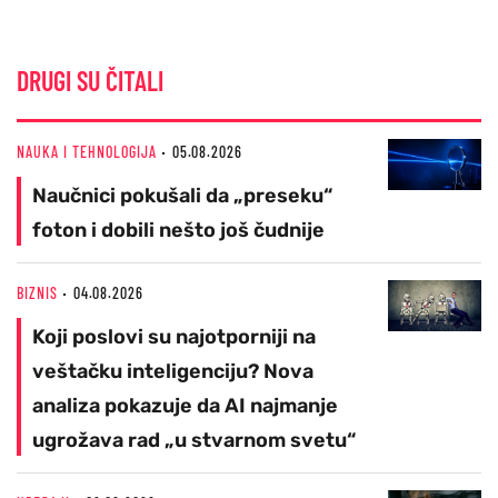
DRUGI SU ČITALI
NAUKA I TEHNOLOGIJA
05.08.2026
Naučnici pokušali da „preseku“
foton i dobili nešto još čudnije
BIZNIS
04.08.2026
Koji poslovi su najotporniji na
veštačku inteligenciju? Nova
analiza pokazuje da AI najmanje
ugrožava rad „u stvarnom svetu“