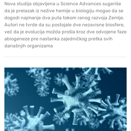
Nova studija objavljena u Science Advances sugeriše
da je prelazak iz nežive hemije u biologiju mogao da se
dogodi najmanje dva puta tokom ranog razvoja Zemlje.
Autori ne tvrde da su postojale dve nezavisne biosfere,
već da je evolucija možda prošla kroz dve odvojene faze
abiogeneze pre nastanka zajedničkog pretka svih
današnjih organizama