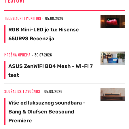
TELEVIZORI I MONITORI
05.08.2026
RGB Mini-LED je tu: Hisense
65UR9S Recenzija
MREŽNA OPREMA
30.07.2026
ASUS ZenWiFi BD4 Mesh - Wi-Fi 7
test
SLUŠALICE I ZVUČNICI
05.08.2026
Više od luksuznog soundbara -
Bang & Olufsen Beosound
Premiere