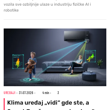
vozila sve ozbiljnije ulaze u industriju fizičke AI i
robotike
UREĐAJI
31.07.2026
4 min
3
Klima uređaj „vidi“ gde ste, a