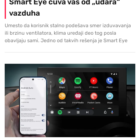
Smart Eye čuva vas od „udara“
vazduha
Umesto da korisnik stalno podešava smer izduvavanja
ili brzinu ventilatora, klima uređaji deo tog posla
obavljaju sami. Jedno od takvih rešenja je Smart Eye