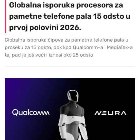
Globalna isporuka procesora za
pametne telefone pala 15 odsto u
prvoj polovini 2026.
Globalna isporuka čipova za pametne telefone pala u
proseku za 15 odsto, dok kod Qualcomm-a i MediaTek-a
taj pad je još veći i iznosi oko 25 odsto