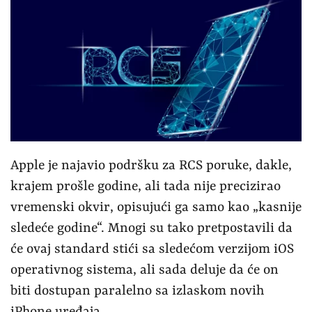
Apple je najavio podršku za RCS poruke, dakle,
krajem prošle godine, ali tada nije precizirao
vremenski okvir, opisujući ga samo kao „kasnije
sledeće godine“. Mnogi su tako pretpostavili da
će ovaj standard stići sa sledećom verzijom iOS
operativnog sistema, ali sada deluje da će on
biti dostupan paralelno sa izlaskom novih