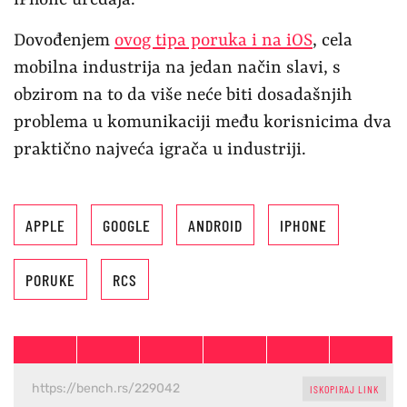
iPhone uređaja.
Dovođenjem
ovog tipa poruka i na iOS
, cela
mobilna industrija na jedan način slavi, s
obzirom na to da više neće biti dosadašnjih
problema u komunikaciji među korisnicima dva
praktično najveća igrača u industriji.
APPLE
GOOGLE
ANDROID
IPHONE
PORUKE
RCS
ISKOPIRAJ LINK