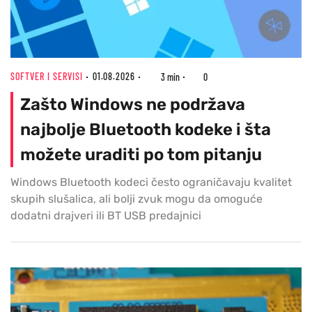
SOFTVER I SERVISI
01.08.2026
3 min
0
Zašto Windows ne podržava
najbolje Bluetooth kodeke i šta
možete uraditi po tom pitanju
Windows Bluetooth kodeci često ograničavaju kvalitet
skupih slušalica, ali bolji zvuk mogu da omoguće
dodatni drajveri ili BT USB predajnici