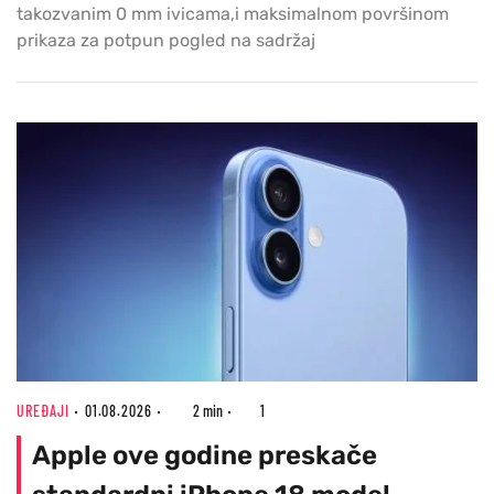
takozvanim 0 mm ivicama,i maksimalnom površinom
prikaza za potpun pogled na sadržaj
UREĐAJI
01.08.2026
2 min
1
Apple ove godine preskače