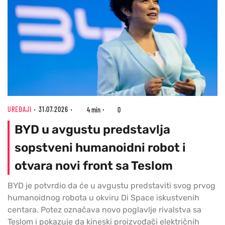
UREĐAJI
31.07.2026
4 min
0
BYD u avgustu predstavlja
sopstveni humanoidni robot i
otvara novi front sa Teslom
BYD je potvrdio da će u avgustu predstaviti svog prvog
humanoidnog robota u okviru Di Space iskustvenih
centara. Potez označava novo poglavlje rivalstva sa
Teslom i pokazuje da kineski proizvođači električnih