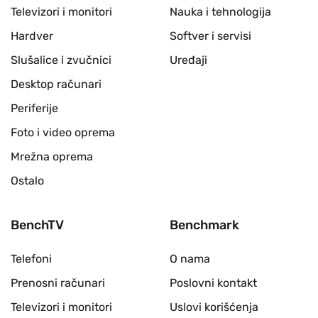
Televizori i monitori
Nauka i tehnologija
Hardver
Softver i servisi
Slušalice i zvučnici
Uređaji
Desktop računari
Periferije
Foto i video oprema
Mrežna oprema
Ostalo
BenchTV
Benchmark
Telefoni
O nama
Prenosni računari
Poslovni kontakt
Televizori i monitori
Uslovi korišćenja