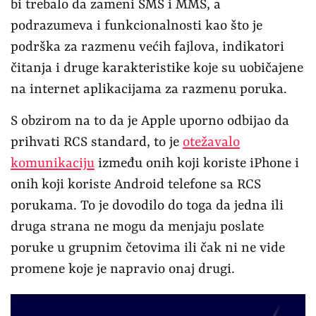
bi trebalo da zameni SMS i MMS, a
podrazumeva i funkcionalnosti kao što je
podrška za razmenu većih fajlova, indikatori
čitanja i druge karakteristike koje su uobičajene
na internet aplikacijama za razmenu poruka.
S obzirom na to da je Apple uporno odbijao da
prihvati RCS standard, to je
otežavalo
komunikaciju
između onih koji koriste iPhone i
onih koji koriste Android telefone sa RCS
porukama. To je dovodilo do toga da jedna ili
druga strana ne mogu da menjaju poslate
poruke u grupnim četovima ili čak ni ne vide
promene koje je napravio onaj drugi.