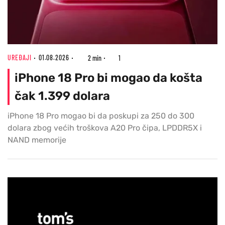
UREĐAJI
01.08.2026
2 min
1
iPhone 18 Pro bi mogao da košta
čak 1.399 dolara
iPhone 18 Pro mogao bi da poskupi za 250 do 300
dolara zbog većih troškova A20 Pro čipa, LPDDR5X i
NAND memorije