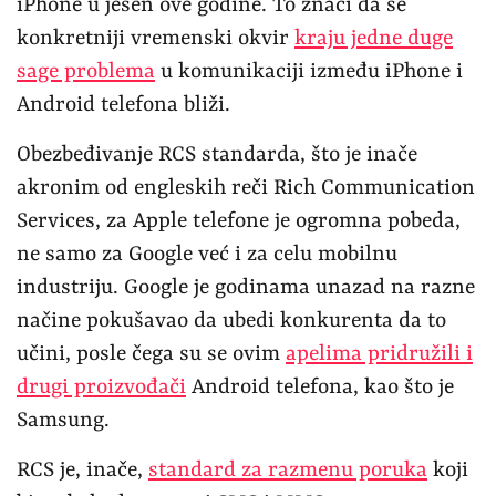
iPhone u jesen ove godine. To znači da se
konkretniji vremenski okvir
kraju jedne duge
sage problema
u komunikaciji između iPhone i
Android telefona bliži.
Obezbeđivanje RCS standarda, što je inače
akronim od engleskih reči Rich Communication
Services, za Apple telefone je ogromna pobeda,
ne samo za Google već i za celu mobilnu
industriju. Google je godinama unazad na razne
načine pokušavao da ubedi konkurenta da to
učini, posle čega su se ovim
apelima pridružili i
drugi proizvođači
Android telefona, kao što je
Samsung.
RCS je, inače,
standard za razmenu poruka
koji