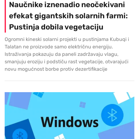
Naučnike iznenadio neočekivani
efekat gigantskih solarnih farmi:
Pustinja dobila vegetaciju
Ogromni kineski solarni projekti u pustinjama Kubuqi i
Talatan ne proizvode samo električnu energiju.
Istraživanja pokazuju da paneli zadržavaju vlagu,
smanjuju eroziju i podstiču rast vegetacije, otvarajući
novu mogućnost borbe protiv dezertifikacije