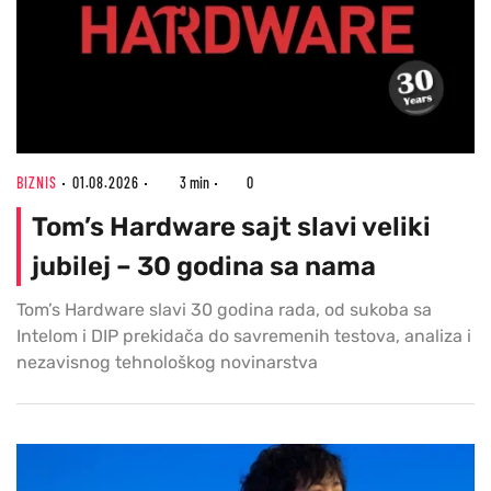
BIZNIS
01.08.2026
3 min
0
Tom’s Hardware sajt slavi veliki
jubilej – 30 godina sa nama
Tom’s Hardware slavi 30 godina rada, od sukoba sa
Intelom i DIP prekidača do savremenih testova, analiza i
nezavisnog tehnološkog novinarstva