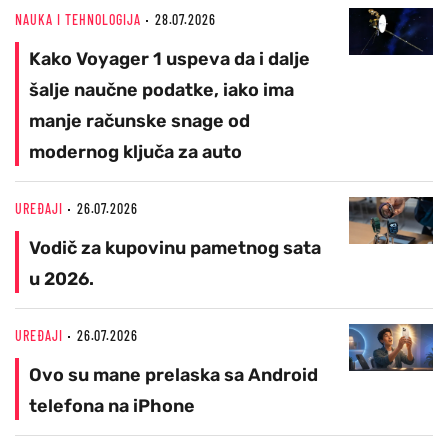
NAUKA I TEHNOLOGIJA
28.07.2026
Kako Voyager 1 uspeva da i dalje
šalje naučne podatke, iako ima
manje računske snage od
modernog ključa za auto
UREĐAJI
26.07.2026
Vodič za kupovinu pametnog sata
u 2026.
UREĐAJI
26.07.2026
Ovo su mane prelaska sa Android
telefona na iPhone