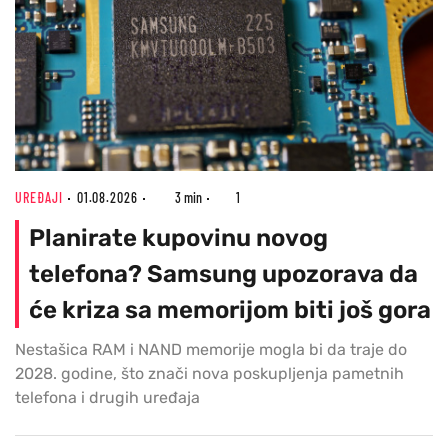
UREĐAJI
01.08.2026
3 min
1
Planirate kupovinu novog
telefona? Samsung upozorava da
će kriza sa memorijom biti još gora
Nestašica RAM i NAND memorije mogla bi da traje do
2028. godine, što znači nova poskupljenja pametnih
telefona i drugih uređaja