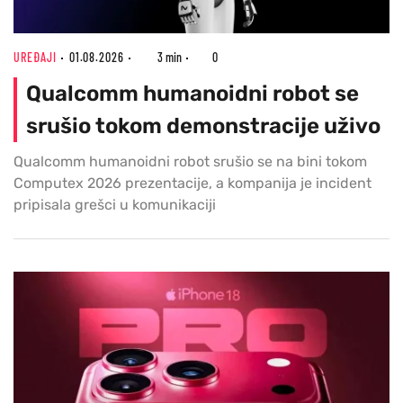
UREĐAJI
01.08.2026
3 min
0
Qualcomm humanoidni robot se
srušio tokom demonstracije uživo
Qualcomm humanoidni robot srušio se na bini tokom
Computex 2026 prezentacije, a kompanija je incident
pripisala grešci u komunikaciji