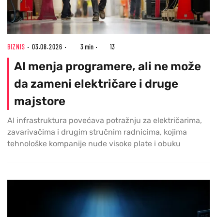
BIZNIS
03.08.2026
3 min
13
AI menja programere, ali ne može
da zameni električare i druge
majstore
AI infrastruktura povećava potražnju za električarima,
zavarivačima i drugim stručnim radnicima, kojima
tehnološke kompanije nude visoke plate i obuku