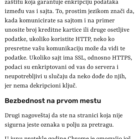
zaštitu koja garantuje enkripciju podataka
između vas i sajta. To, prostim jezikom znači da,
kada komunicirate sa sajtom i na primer
unosite broj kreditne kartice ili druge osetljive
podatke, ukoliko koristite HTTP, neko ko
presretne vašu komunikaciju može da vidi te
podatke. Ukoliko sajt ima SSL, odnosno HTTPS,
podaci su enkriptovani od vas do servera i
neupotrebljivi u slučaju da neko dođe do njih,
jer nema dekripcioni ključ.
Bezbednost na prvom mestu
Drugi nagoveštaj da ste na stranici koja nije
sigurna jeste oznaka u polju za pretragu.
U junu protekle godine Chrome je omogućio još