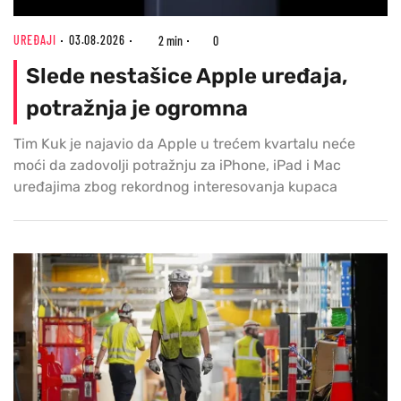
UREĐAJI
03.08.2026
2 min
0
Slede nestašice Apple uređaja,
potražnja je ogromna
Tim Kuk je najavio da Apple u trećem kvartalu neće
moći da zadovolji potražnju za iPhone, iPad i Mac
uređajima zbog rekordnog interesovanja kupaca