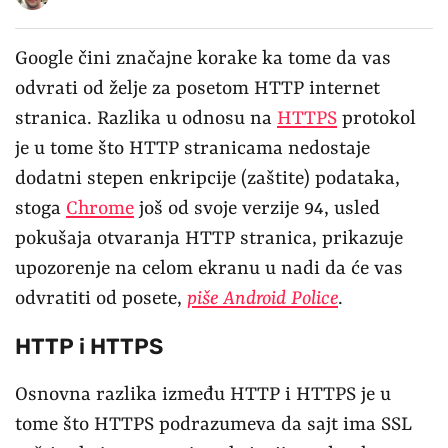
Google čini značajne korake ka tome da vas
odvrati od želje za posetom HTTP internet
stranica. Razlika u odnosu na
HTTPS
protokol
je u tome što HTTP stranicama nedostaje
dodatni stepen enkripcije (zaštite) podataka,
stoga
Chrome
još od svoje verzije 94, usled
pokušaja otvaranja HTTP stranica, prikazuje
upozorenje na celom ekranu u nadi da će vas
odvratiti od posete,
piše Android Police
.
HTTP i HTTPS
Osnovna razlika između HTTP i HTTPS je u
tome što HTTPS podrazumeva da sajt ima SSL