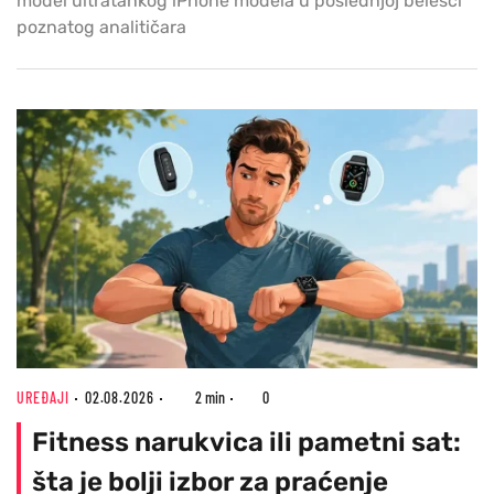
model ultratankog iPhone modela u poslednjoj belešci
poznatog analitičara
UREĐAJI
02.08.2026
2 min
0
Fitness narukvica ili pametni sat:
šta je bolji izbor za praćenje