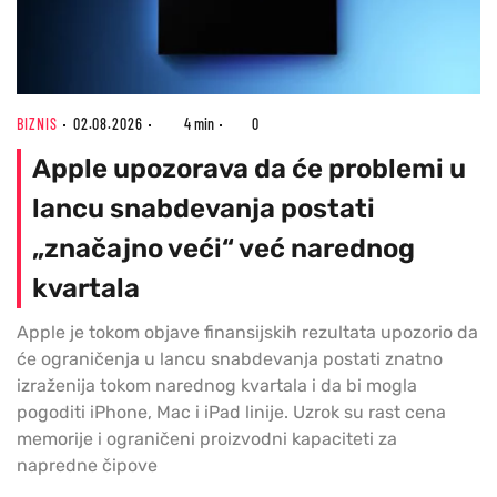
BIZNIS
02.08.2026
4 min
0
Apple upozorava da će problemi u
lancu snabdevanja postati
„značajno veći“ već narednog
kvartala
Apple je tokom objave finansijskih rezultata upozorio da
će ograničenja u lancu snabdevanja postati znatno
izraženija tokom narednog kvartala i da bi mogla
pogoditi iPhone, Mac i iPad linije. Uzrok su rast cena
memorije i ograničeni proizvodni kapaciteti za
napredne čipove