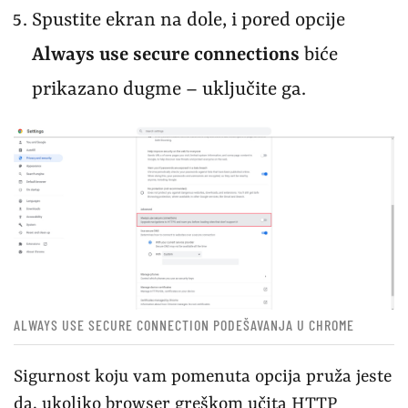
Spustite ekran na dole, i pored opcije
Always use secure connections
biće
prikazano dugme – uključite ga.
ALWAYS USE SECURE CONNECTION PODEŠAVANJA U CHROME
Sigurnost koju vam pomenuta opcija pruža jeste
da, ukoliko browser greškom učita HTTP