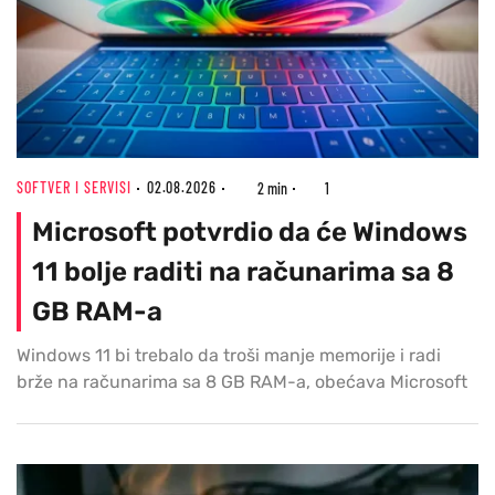
SOFTVER I SERVISI
02.08.2026
2 min
1
Microsoft potvrdio da će Windows
11 bolje raditi na računarima sa 8
GB RAM-a
Windows 11 bi trebalo da troši manje memorije i radi
brže na računarima sa 8 GB RAM-a, obećava Microsoft