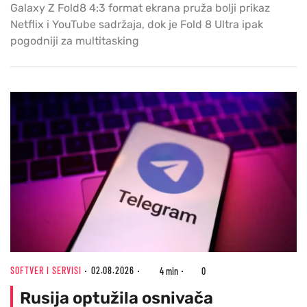
Galaxy Z Fold8 4:3 format ekrana pruža bolji prikaz
Netflix i YouTube sadržaja, dok je Fold 8 Ultra ipak
pogodniji za multitasking
SOFTVER I SERVISI
02.08.2026
4 min
0
Rusija optužila osnivača