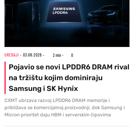
UREĐAJI
03.08.2026
2 min
0
Pojavio se novi LPDDR6 DRAM rival
na tržištu kojim dominiraju
Samsung i SK Hynix
CXMT ubrzava razvoj LPDDR6 DRAM memorije i
približava se komercijalnoj proizvodnji, dok Samsung i
Micron prioritet daju HBM i serverskim čipovima