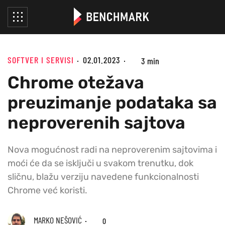
SOFTVER I SERVISI
02.01.2023
3 min
Chrome otežava
preuzimanje podataka sa
neproverenih sajtova
Nova mogućnost radi na neproverenim sajtovima i
moći će da se isključi u svakom trenutku, dok
sličnu, blažu verziju navedene funkcionalnosti
Chrome već koristi.
MARKO NEŠOVIĆ
0