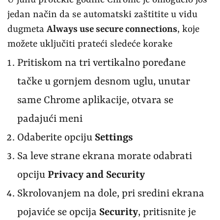
jedan način da se automatski zaštitite u vidu
dugmeta
Always use secure connections
, koje
možete uključiti prateći sledeće korake
Pritiskom na tri vertikalno poređane
tačke u gornjem desnom uglu, unutar
same Chrome aplikacije, otvara se
padajući meni
Odaberite opciju
Settings
Sa leve strane ekrana morate odabrati
opciju
Privacy and Security
Skrolovanjem na dole, pri sredini ekrana
pojaviće se opcija
Security
, pritisnite je