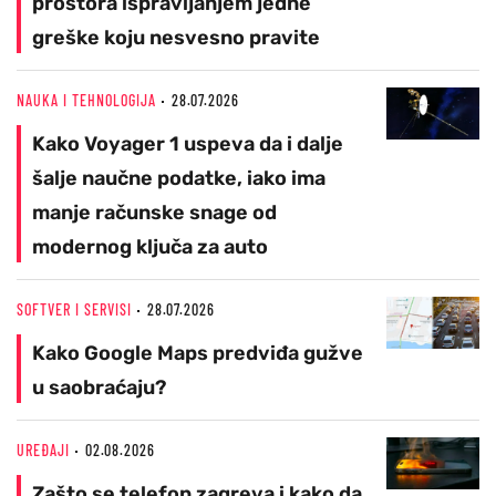
prostora ispravljanjem jedne
greške koju nesvesno pravite
NAUKA I TEHNOLOGIJA
28.07.2026
Kako Voyager 1 uspeva da i dalje
šalje naučne podatke, iako ima
manje računske snage od
modernog ključa za auto
SOFTVER I SERVISI
28.07.2026
Kako Google Maps predviđa gužve
u saobraćaju?
UREĐAJI
02.08.2026
Zašto se telefon zagreva i kako da