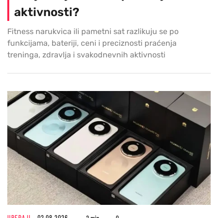
aktivnosti?
Fitness narukvica ili pametni sat razlikuju se po
funkcijama, bateriji, ceni i preciznosti praćenja
treninga, zdravlja i svakodnevnih aktivnosti
UREĐAJI
02.08.2026