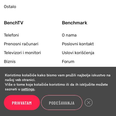
Ostalo
BenchTV
Benchmark
Telefoni
O nama
Prenosni računari
Poslovni kontakt
Televizori i monitori
Uslovi korišćenja
Biznis
Forum
Pametni satovi
Koristimo kolačiće kako bismo vam pružili najbolje iskustvo na
Hardver
našoj veb stranici.
Više o tome koje kolačiće koristimo ili da ih isključite možete
Slušalice i zvučnici
saznati u
settings
.
Desktop računari
Close GDPR Cook
PRIHVATAM
PODEŠAVANJA
Periferije
Benchmark