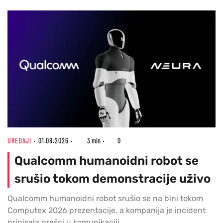
UREĐAJI
01.08.2026
3 min
0
Qualcomm humanoidni robot se
srušio tokom demonstracije uživo
Qualcomm humanoidni robot srušio se na bini tokom
Computex 2026 prezentacije, a kompanija je incident
pripisala grešci u komunikaciji