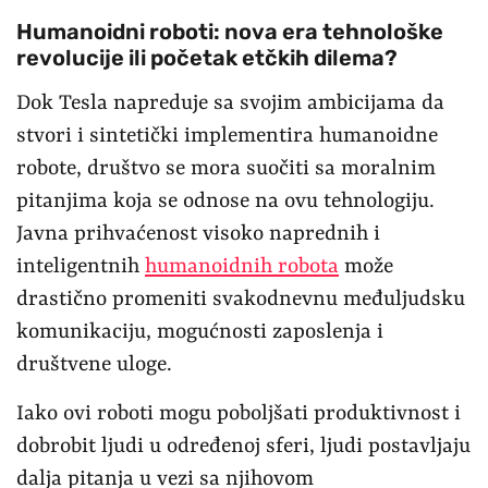
Humanoidni roboti: nova era tehnološke
revolucije ili početak etčkih dilema?
Dok Tesla napreduje sa svojim ambicijama da
stvori i sintetički implementira humanoidne
robote, društvo se mora suočiti sa moralnim
pitanjima koja se odnose na ovu tehnologiju.
Javna prihvaćenost visoko naprednih i
inteligentnih
humanoidnih robota
može
drastično promeniti svakodnevnu međuljudsku
komunikaciju, mogućnosti zaposlenja i
društvene uloge.
Iako ovi roboti mogu poboljšati produktivnost i
dobrobit ljudi u određenoj sferi, ljudi postavljaju
dalja pitanja u vezi sa njihovom