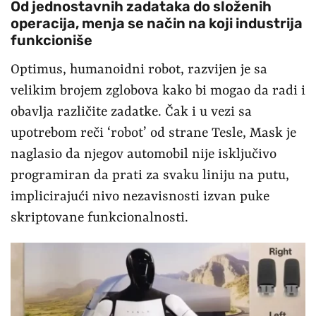
Od jednostavnih zadataka do složenih
operacija, menja se način na koji industrija
funkcioniše
Optimus, humanoidni robot, razvijen je sa
velikim brojem zglobova kako bi mogao da radi i
obavlja različite zadatke. Čak i u vezi sa
upotrebom reči ‘robot’ od strane Tesle, Mask je
naglasio da njegov automobil nije isključivo
programiran da prati za svaku liniju na putu,
implicirajući nivo nezavisnosti izvan puke
skriptovane funkcionalnosti.