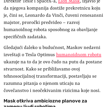
Direktor Tesle i SpaceX-a,
Elon Mask
, izjavio je
da njegova kompanija dostiže prekretnicu koju
je, čini se, Leonardo da Vinči, čuveni renesansni
majstor, proročki predvideo – razvoj
humanoidnog robota sposobnog za obavljanje
specifičnih zadataka.
Gledajući daleko u budućnost, Maskov nedavni
izveštaji o Tesla Optimus
humanoidnom robotu
ukazuje na to da je ovo čudo na putu da postane
stvarnost. Kako se približavamo ovoj
tehnosocijalnoj transformaciji, postavljaju se
razumna pitanja o njenom uticaju na
čovečanstvo i neočekivanim rizicima koje nosi.
Mask otkriva ambiciozne planove za
zamenu ljudi robotima