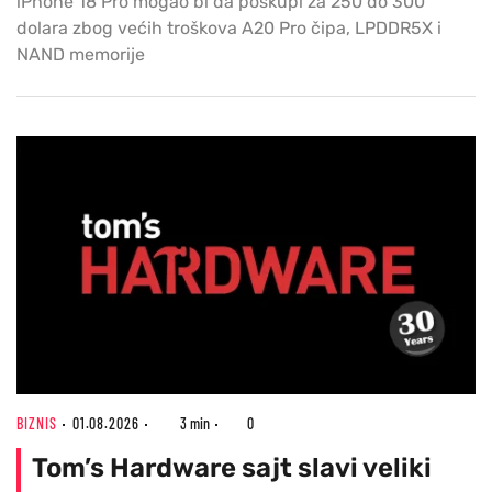
iPhone 18 Pro mogao bi da poskupi za 250 do 300
dolara zbog većih troškova A20 Pro čipa, LPDDR5X i
NAND memorije
BIZNIS
01.08.2026
3 min
0
Tom’s Hardware sajt slavi veliki