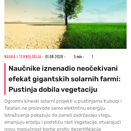
NAUKA I TEHNOLOGIJA
01.08.2026
5 min
1
Naučnike iznenadio neočekivani
efekat gigantskih solarnih farmi:
Pustinja dobila vegetaciju
Ogromni kineski solarni projekti u pustinjama Kubuqi i
Talatan ne proizvode samo električnu energiju.
Istraživanja pokazuju da paneli zadržavaju vlagu,
smanjuju eroziju i podstiču rast vegetacije, otvarajući
novu mogućnost borbe protiv dezertifikacije