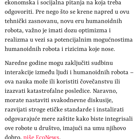
ekonomska i socijalna pitanja na koja treba
odgovoriti. Pre nego što se krene napred u ovu
tehnički zasnovanu, novu eru humanoidnih
robota, važno je imati dozu optimizma i
realizma u vezi sa potencijalnim mogućnostima
humanoidnih robota i rizicima koje nose.
Naredne godine mogu zaključiti sudbinu
interakcije između ljudi i humanoidnih robota –
ova nauka može ili koristiti čovečanstvu ili
izazvati katastrofalne posledice. Naravno,
morate nastaviti svakodnevne diskusije,
razvijati stroge etičke standarde i instalirati
odgovarajuće mere zaštite kako biste integrisali
ove robote u društvo, imajući na umu njihovo
dobro,
piše EcoNews
.