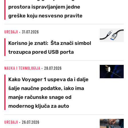
prostora ispravljanjem jedne
greške koju nesvesno pravite
UREĐAJI
31.07.2026
Korisno je znati: Šta znači simbol
trozupca pored USB porta
NAUKA I TEHNOLOGIJA
28.07.2026
Kako Voyager 1 uspeva da i dalje
šalje naučne podatke, iako ima
manje računske snage od
modernog ključa za auto
UREĐAJI
26.07.2026