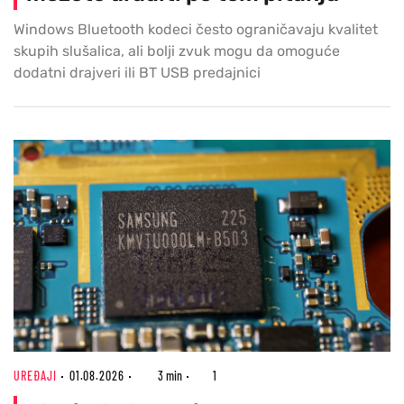
Windows Bluetooth kodeci često ograničavaju kvalitet
skupih slušalica, ali bolji zvuk mogu da omoguće
dodatni drajveri ili BT USB predajnici
UREĐAJI
01.08.2026
3 min
1