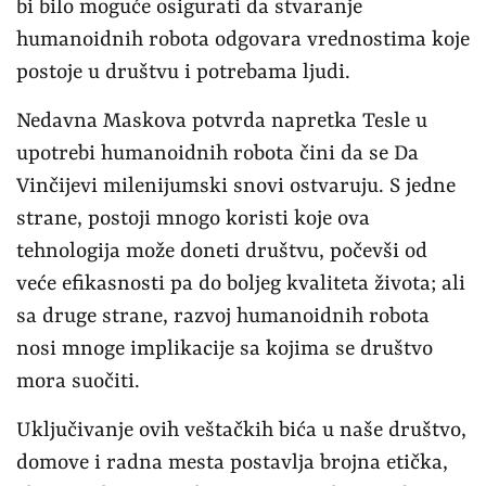
bi bilo moguće osigurati da stvaranje
humanoidnih robota odgovara vrednostima koje
postoje u društvu i potrebama ljudi.
Nedavna Maskova potvrda napretka Tesle u
upotrebi humanoidnih robota čini da se Da
Vinčijevi milenijumski snovi ostvaruju. S jedne
strane, postoji mnogo koristi koje ova
tehnologija može doneti društvu, počevši od
veće efikasnosti pa do boljeg kvaliteta života; ali
sa druge strane, razvoj humanoidnih robota
nosi mnoge implikacije sa kojima se društvo
mora suočiti.
Uključivanje ovih veštačkih bića u naše društvo,
domove i radna mesta postavlja brojna etička,