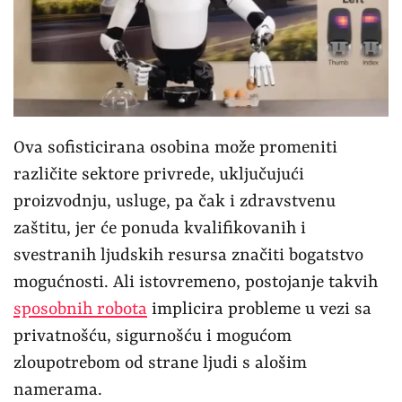
Ova sofisticirana osobina može promeniti
različite sektore privrede, uključujući
proizvodnju, usluge, pa čak i zdravstvenu
zaštitu, jer će ponuda kvalifikovanih i
svestranih ljudskih resursa značiti bogatstvo
mogućnosti. Ali istovremeno, postojanje takvih
sposobnih robota
implicira probleme u vezi sa
privatnošću, sigurnošću i mogućom
zloupotrebom od strane ljudi s alošim
namerama.