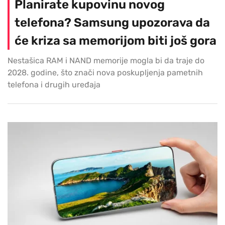
Planirate kupovinu novog
telefona? Samsung upozorava da
će kriza sa memorijom biti još gora
Nestašica RAM i NAND memorije mogla bi da traje do
2028. godine, što znači nova poskupljenja pametnih
telefona i drugih uređaja