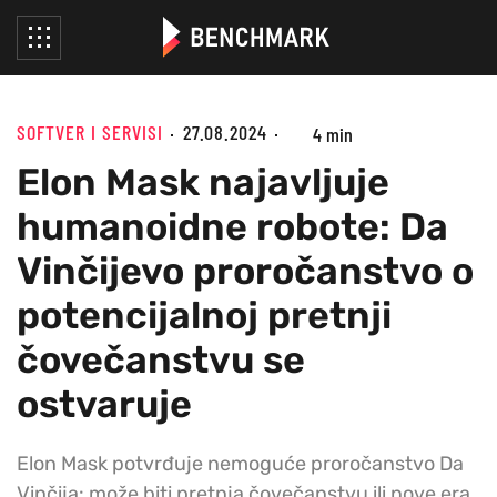
SOFTVER I SERVISI
27.08.2024
4 min
Elon Mask najavljuje
humanoidne robote: Da
Vinčijevo proročanstvo o
potencijalnoj pretnji
čovečanstvu se
ostvaruje
Elon Mask potvrđuje nemoguće proročanstvo Da
Vinčija: može biti pretnja čovečanstvu ili nove era