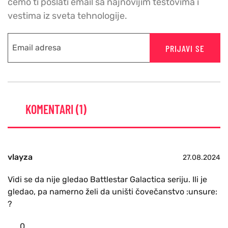
cemo ti poslati email sa najnovijim testovima i
vestima iz sveta tehnologije.
PRIJAVI SE
KOMENTARI (1)
vlayza
27.08.2024
Vidi se da nije gledao Battlestar Galactica seriju. Ili je
gledao, pa namerno želi da uništi čovečanstvo :unsure:
?
0