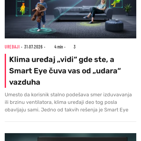
UREĐAJI
31.07.2026
4 min
3
Klima uređaj „vidi“ gde ste, a
Smart Eye čuva vas od „udara“
vazduha
Umesto da korisnik stalno podešava smer izduvavanja
ili brzinu ventilatora, klima uređaji deo tog posla
obavljaju sami. Jedno od takvih rešenja je Smart Eye