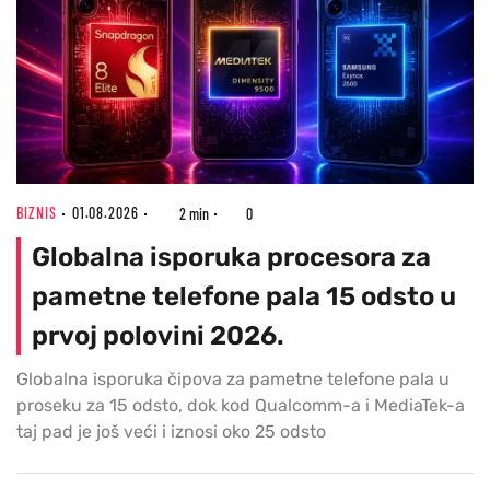
BIZNIS
01.08.2026
2 min
0
Globalna isporuka procesora za
pametne telefone pala 15 odsto u
prvoj polovini 2026.
Globalna isporuka čipova za pametne telefone pala u
proseku za 15 odsto, dok kod Qualcomm-a i MediaTek-a
taj pad je još veći i iznosi oko 25 odsto