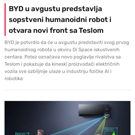
BYD u avgustu predstavlja
sopstveni humanoidni robot i
otvara novi front sa Teslom
BYD je potvrdio da će u avgustu predstaviti svog prvog
humanoidnog robota u okviru Di Space iskustvenih
centara. Potez označava novo poglavlje rivalstva sa
Teslom i pokazuje da kineski proizvođači električnih
vozila sve ozbiljnije ulaze u industriju fizičke AI i
robotike