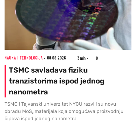
NAUKA I TEHNOLOGIJA
08.08.2026
3 min
0
TSMC savladava fiziku
tranzistorima ispod jednog
nanometra
TSMC i Tajvanski univerzitet NYCU razvili su novu
obradu MoS₂ materijala koja omogućava proizvodnju
čipova ispod jednog nanometra