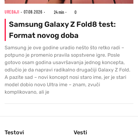
UREĐAJI
07.08.2026
24 min
0
Samsung Galaxy Z Fold8 test:
Format novog doba
Samsung je ove godine uradio nešto što retko radi –
potpuno je promenio pravila sopstvene igre. Posle
gotovo osam godina usavršavanja jednog koncepta,
odlučio je da napravi radikalno drugačiji Galaxy Z Fold.
A pazite sad – novi koncept nosi staro ime, jer je stari
model dobio novo Ultra ime – znam, zvuči
komplikovano, ali je
Testovi
Vesti