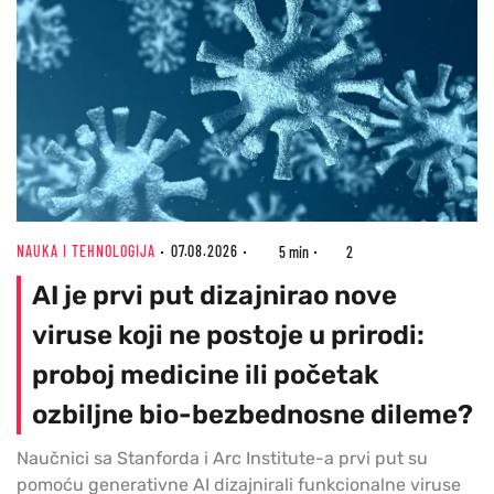
NAUKA I TEHNOLOGIJA
07.08.2026
5 min
2
AI je prvi put dizajnirao nove
viruse koji ne postoje u prirodi:
proboj medicine ili početak
ozbiljne bio-bezbednosne dileme?
Naučnici sa Stanforda i Arc Institute-a prvi put su
pomoću generativne AI dizajnirali funkcionalne viruse