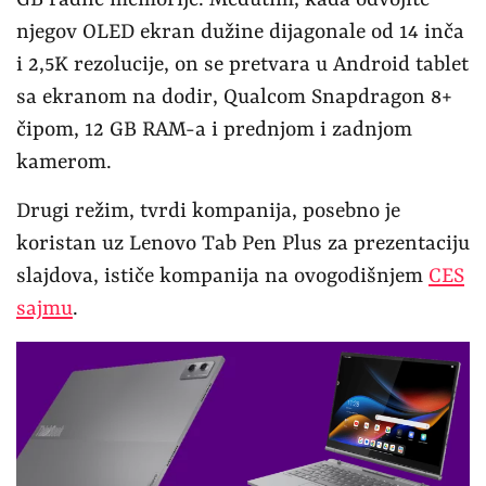
njegov OLED ekran dužine dijagonale od 14 inča
i 2,5K rezolucije, on se pretvara u Android tablet
sa ekranom na dodir, Qualcom Snapdragon 8+
čipom, 12 GB RAM-a i prednjom i zadnjom
kamerom.
Drugi režim, tvrdi kompanija, posebno je
koristan uz Lenovo Tab Pen Plus za prezentaciju
slajdova, ističe kompanija na ovogodišnjem
CES
sajmu
.