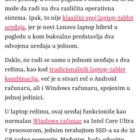
može da radi na dva različita operativna
sistema. Ipak, to nije
klasični spoj laptop-tablet
uređaja
, jer je novi Lenovo laptop hibrid u
pogledu u kom bukvalno predstavlja dva
odvojena uređaja u jednom.
Dakle, ne radi se samo o jednom uređaju s dva
režima, kao kod
tradicionalnih laptop-tablet
kombinacija
, već je u stvari reč o Android
računaru, ali i Windows računaru, spojenim u
jednoj jedinici.
U laptop režimu, ovaj uređaj funkcioniše kao
normalan
Windows računar
sa Intel Core Ultra
7 procesorom, jednim terabajtom SSD-a sa do 32
GB radne memorije. Međutim, kada odvojite