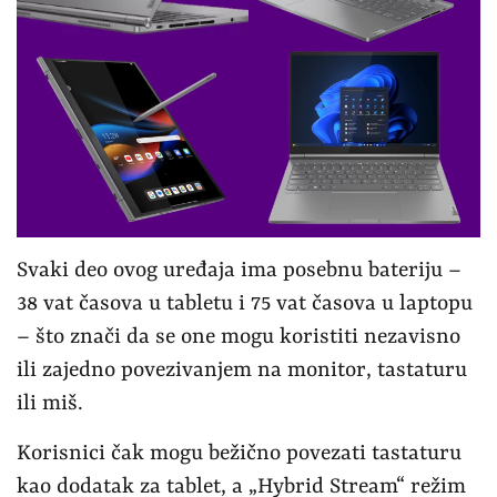
Svaki deo ovog uređaja ima posebnu bateriju –
38 vat časova u tabletu i 75 vat časova u laptopu
– što znači da se one mogu koristiti nezavisno
ili zajedno povezivanjem na monitor, tastaturu
ili miš.
Korisnici čak mogu bežično povezati tastaturu
kao dodatak za tablet, a „Hybrid Stream“ režim