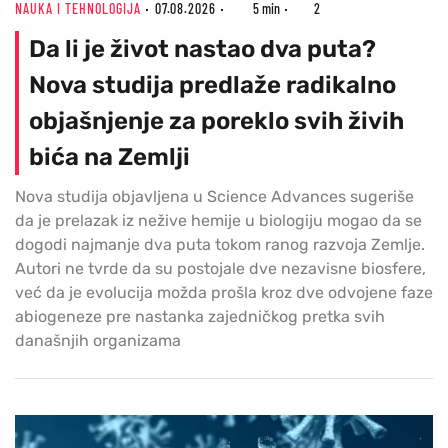
NAUKA I TEHNOLOGIJA
07.08.2026
5 min
2
Da li je život nastao dva puta?
Nova studija predlaže radikalno
objašnjenje za poreklo svih živih
bića na Zemlji
Nova studija objavljena u Science Advances sugeriše
da je prelazak iz nežive hemije u biologiju mogao da se
dogodi najmanje dva puta tokom ranog razvoja Zemlje.
Autori ne tvrde da su postojale dve nezavisne biosfere,
već da je evolucija možda prošla kroz dve odvojene faze
abiogeneze pre nastanka zajedničkog pretka svih
današnjih organizama