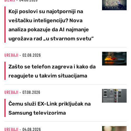
Koji poslovi su najotporniji na
veštačku inteligenciju? Nova
analiza pokazuje da AI najmanje
ugrožava rad „u stvarnom svetu“
UREĐAJI
02.08.2026
Zašto se telefon zagreva i kako da
reagujete u takvim situacijama
UREĐAJI
07.08.2026
Čemu služi EX-Link priključak na
Samsung televizorima
UREĐAJI
04.08.2026