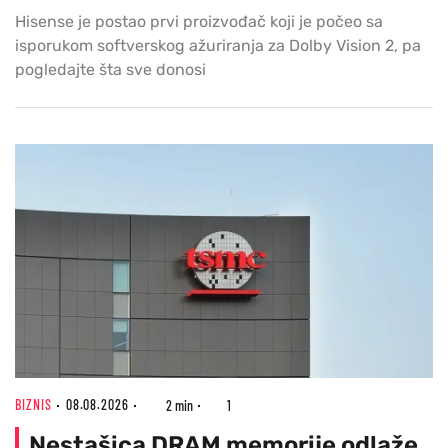
Hisense je postao prvi proizvođač koji je počeo sa
isporukom softverskog ažuriranja za Dolby Vision 2, pa
pogledajte šta sve donosi
BIZNIS
08.08.2026
2 min
1
Nestašica DRAM memorije odlaže