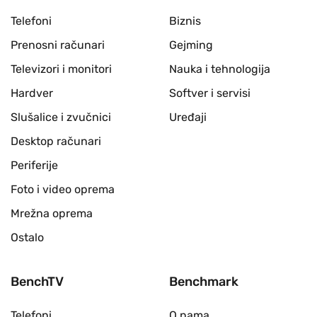
Telefoni
Biznis
Prenosni računari
Gejming
Televizori i monitori
Nauka i tehnologija
Hardver
Softver i servisi
Slušalice i zvučnici
Uređaji
Desktop računari
Periferije
Foto i video oprema
Mrežna oprema
Ostalo
BenchTV
Benchmark
Telefoni
O nama