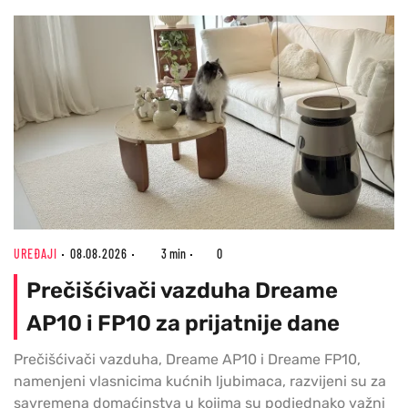
UREĐAJI
08.08.2026
3 min
0
Prečišćivači vazduha Dreame
AP10 i FP10 za prijatnije dane
Prečišćivači vazduha, Dreame AP10 i Dreame FP10,
namenjeni vlasnicima kućnih ljubimaca, razvijeni su za
savremena domaćinstva u kojima su podjednako važni