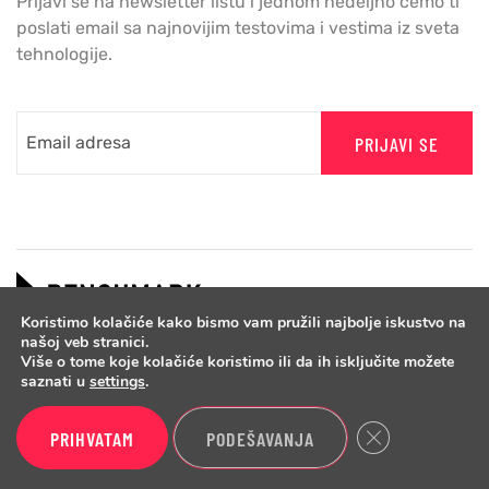
Prijavi se na newsletter listu i jednom nedeljno cemo ti
poslati email sa najnovijim testovima i vestima iz sveta
tehnologije.
PRIJAVI SE
Koristimo kolačiće kako bismo vam pružili najbolje iskustvo na
našoj veb stranici.
Više o tome koje kolačiće koristimo ili da ih isključite možete
saznati u
settings
.
Close GDPR Cook
PRIHVATAM
PODEŠAVANJA
Copyright © 2026 Benchmark.