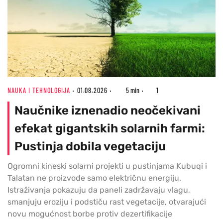
NAUKA I TEHNOLOGIJA
01.08.2026
5 min
1
Naučnike iznenadio neočekivani
efekat gigantskih solarnih farmi:
Pustinja dobila vegetaciju
Ogromni kineski solarni projekti u pustinjama Kubuqi i
Talatan ne proizvode samo električnu energiju.
Istraživanja pokazuju da paneli zadržavaju vlagu,
smanjuju eroziju i podstiču rast vegetacije, otvarajući
novu mogućnost borbe protiv dezertifikacije