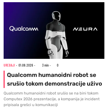
UREĐAJI
01.08.2026
3 min
0
Qualcomm humanoidni robot se
srušio tokom demonstracije uživo
Qualcomm humanoidni robot srušio se na bini tokom
Computex 2026 prezentacije, a kompanija je incident
pripisala grešci u komunikaciji