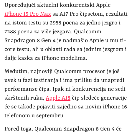
Upoređujući aktuelni konkurentski Apple
iPhone 15 Pro Max
sa A17 Pro čipsetom, rezultati
na istom testu su 2958 poena za jedno jezgro i
7288 poena za više jezgara. Qualcomm
Snapdragon 8 Gen 4 je nadmašio Apple u multi-
core testu, ali u oblasti rada sa jednim jezgrom i
dalje kaska za iPhone modelima.
Međutim, najnoviji Qualcomm procesor je još
uvek u fazi testiranja i ima priliku da unapredi
performanse čipa. Ipak ni konkurencija ne sedi
skrštenih ruku,
Apple A18
čip sledeće generacije
će se takođe pojaviti zajedno sa novim iPhone 16
telefonom u septembru.
Pored toga, Qualcomm Snapdragon 8 Gen 4 će