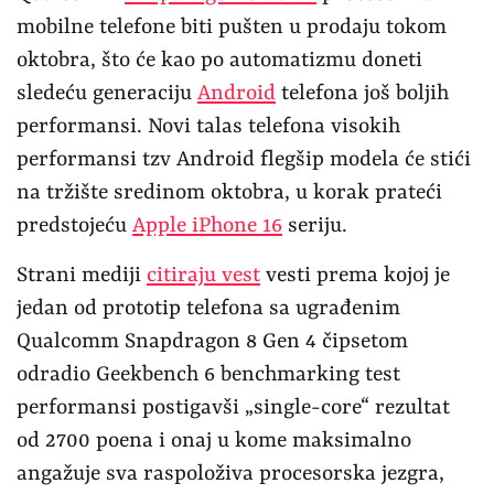
mobilne telefone biti pušten u prodaju tokom
oktobra, što će kao po automatizmu doneti
sledeću generaciju
Android
telefona još boljih
performansi. Novi talas telefona visokih
performansi tzv Android flegšip modela će stići
na tržište sredinom oktobra, u korak prateći
predstojeću
Apple iPhone 16
seriju.
Strani mediji
citiraju vest
vesti prema kojoj je
jedan od prototip telefona sa ugrađenim
Qualcomm Snapdragon 8 Gen 4 čipsetom
odradio Geekbench 6 benchmarking test
performansi postigavši „single-core“ rezultat
od 2700 poena i onaj u kome maksimalno
angažuje sva raspoloživa procesorska jezgra,