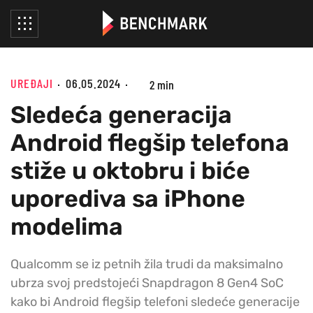
UREĐAJI
06.05.2024
2 min
Sledeća generacija
Android flegšip telefona
stiže u oktobru i biće
uporediva sa iPhone
modelima
Qualcomm se iz petnih žila trudi da maksimalno
ubrza svoj predstojeći Snapdragon 8 Gen4 SoC
kako bi Android flegšip telefoni sledeće generacije