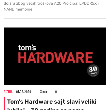
dolara zbog većih troškova A20 Pro čipa, LPDDR5X i
NAND memorije
BIZNIS
01.08.2026
3 min
0
Tom’s Hardware sajt slavi veliki