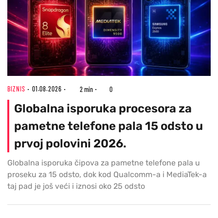
BIZNIS
01.08.2026
2 min
0
Globalna isporuka procesora za
pametne telefone pala 15 odsto u
prvoj polovini 2026.
Globalna isporuka čipova za pametne telefone pala u
proseku za 15 odsto, dok kod Qualcomm-a i MediaTek-a
taj pad je još veći i iznosi oko 25 odsto