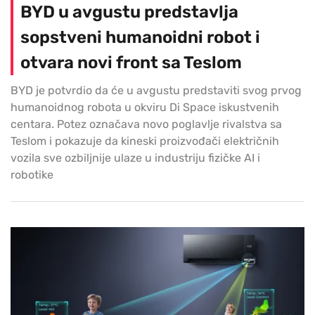
BYD u avgustu predstavlja
sopstveni humanoidni robot i
otvara novi front sa Teslom
BYD je potvrdio da će u avgustu predstaviti svog prvog
humanoidnog robota u okviru Di Space iskustvenih
centara. Potez označava novo poglavlje rivalstva sa
Teslom i pokazuje da kineski proizvođači električnih
vozila sve ozbiljnije ulaze u industriju fizičke AI i
robotike