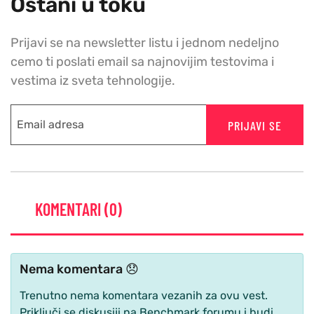
Ostani u toku
Prijavi se na newsletter listu i jednom nedeljno
cemo ti poslati email sa najnovijim testovima i
vestima iz sveta tehnologije.
PRIJAVI SE
KOMENTARI (0)
Nema komentara 😞
Trenutno nema komentara vezanih za ovu vest.
Priključi se diskusiji na Benchmark forumu i budi