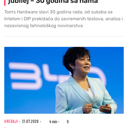
jubilej – 30 godina sa nama
Tom’s Hardware slavi 30 godina rada, od sukoba sa
Intelom i DIP prekidača do savremenih testova, analiza i
nezavisnog tehnološkog novinarstva
UREĐAJI
31.07.2026
4 min
0