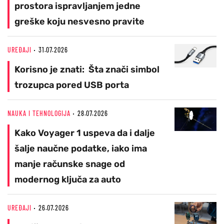
prostora ispravljanjem jedne
greške koju nesvesno pravite
UREĐAJI
31.07.2026
Korisno je znati: Šta znači simbol
trozupca pored USB porta
NAUKA I TEHNOLOGIJA
28.07.2026
Kako Voyager 1 uspeva da i dalje
šalje naučne podatke, iako ima
manje računske snage od
modernog ključa za auto
UREĐAJI
26.07.2026