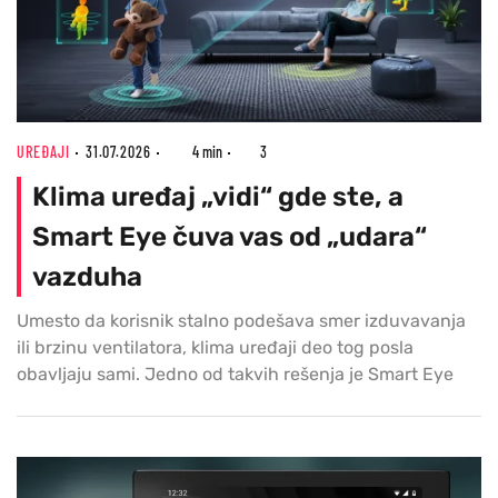
UREĐAJI
31.07.2026
4 min
3
Klima uređaj „vidi“ gde ste, a
Smart Eye čuva vas od „udara“
vazduha
Umesto da korisnik stalno podešava smer izduvavanja
ili brzinu ventilatora, klima uređaji deo tog posla
obavljaju sami. Jedno od takvih rešenja je Smart Eye