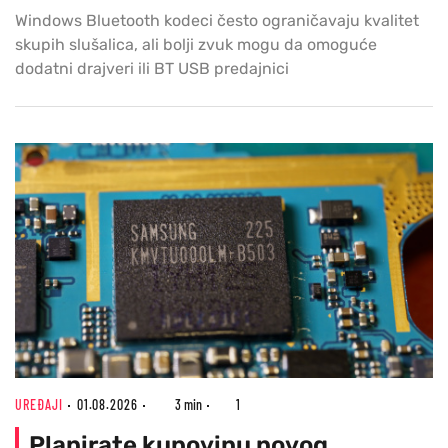
Windows Bluetooth kodeci često ograničavaju kvalitet
skupih slušalica, ali bolji zvuk mogu da omoguće
dodatni drajveri ili BT USB predajnici
UREĐAJI
01.08.2026
3 min
1
Planirate kupovinu novog