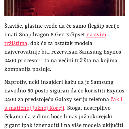
Štaviše, glasine tvrde da će samo flegšip serije
imati Snapdragon 8 Gen 3 čipset
na svim
tržištima
, dok će za ostatak modela
najverovatnije biti rezervisan Samsung Exynos
2400 procesor i to na većini tržišta na kojima
kompanija posluje.
Naprotiv, neki insajderi kažu da je Samsung
navodno 80 posto siguran da će koristiti Exynos
2400 za predstojeću Galaxy seriju telefona
čak i
u matičnoj Južnoj Koreji
. Stoga, nestrpljivo
čekamo da vidimo hoće li nas južnokorejski
gigant ipak iznenaditi i na više modela uključiti