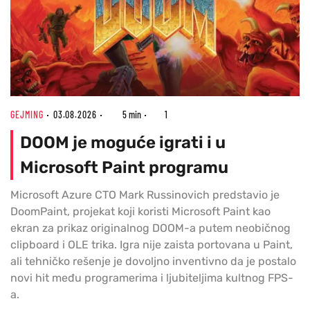
GEJMING
03.08.2026
5 min
1
DOOM je moguće igrati i u
Microsoft Paint programu
Microsoft Azure CTO Mark Russinovich predstavio je
DoomPaint, projekat koji koristi Microsoft Paint kao
ekran za prikaz originalnog DOOM-a putem neobičnog
clipboard i OLE trika. Igra nije zaista portovana u Paint,
ali tehničko rešenje je dovoljno inventivno da je postalo
novi hit među programerima i ljubiteljima kultnog FPS-
a.