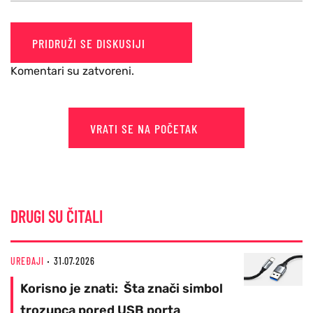
PRIDRUŽI SE DISKUSIJI
Komentari su zatvoreni.
VRATI SE NA POČETAK
DRUGI SU ČITALI
UREĐAJI
31.07.2026
Korisno je znati: Šta znači simbol
trozupca pored USB porta