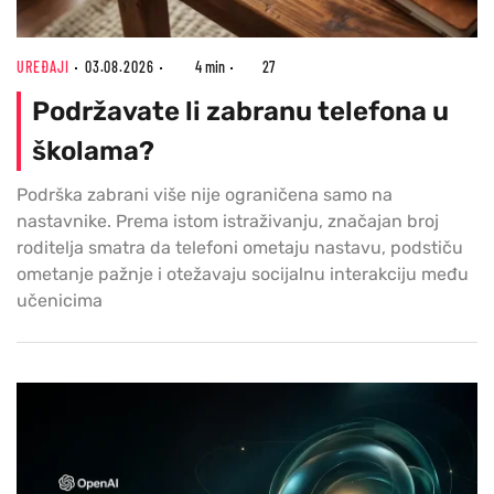
UREĐAJI
03.08.2026
4 min
27
Podržavate li zabranu telefona u
školama?
Podrška zabrani više nije ograničena samo na
nastavnike. Prema istom istraživanju, značajan broj
roditelja smatra da telefoni ometaju nastavu, podstiču
ometanje pažnje i otežavaju socijalnu interakciju među
učenicima