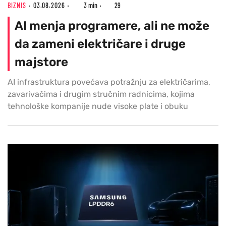
BIZNIS
03.08.2026
3 min
29
AI menja programere, ali ne može
da zameni električare i druge
majstore
AI infrastruktura povećava potražnju za električarima,
zavarivačima i drugim stručnim radnicima, kojima
tehnološke kompanije nude visoke plate i obuku