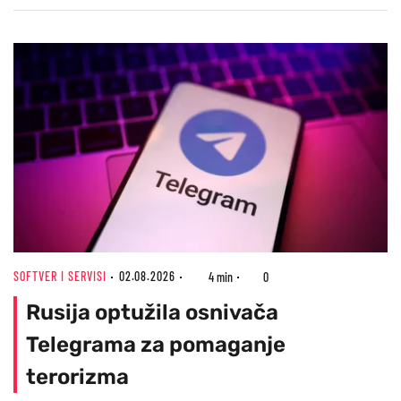
SOFTVER I SERVISI
02.08.2026
4 min
0
Rusija optužila osnivača
Telegrama za pomaganje
terorizma