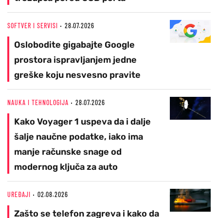
SOFTVER I SERVISI
28.07.2026
Oslobodite gigabajte Google
prostora ispravljanjem jedne
greške koju nesvesno pravite
NAUKA I TEHNOLOGIJA
28.07.2026
Kako Voyager 1 uspeva da i dalje
šalje naučne podatke, iako ima
manje računske snage od
modernog ključa za auto
UREĐAJI
02.08.2026
Zašto se telefon zagreva i kako da