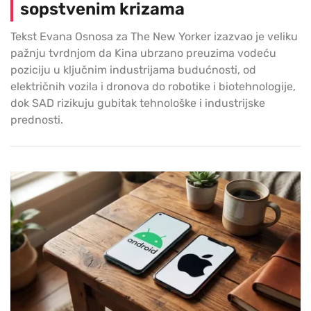
sopstvenim krizama
Tekst Evana Osnosa za The New Yorker izazvao je veliku
pažnju tvrdnjom da Kina ubrzano preuzima vodeću
poziciju u ključnim industrijama budućnosti, od
električnih vozila i dronova do robotike i biotehnologije,
dok SAD rizikuju gubitak tehnološke i industrijske
prednosti.