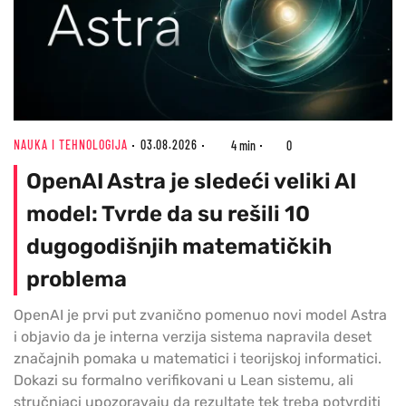
NAUKA I TEHNOLOGIJA
03.08.2026
4 min
0
OpenAI Astra je sledeći veliki AI
model: Tvrde da su rešili 10
dugogodišnjih matematičkih
problema
OpenAI je prvi put zvanično pomenuo novi model Astra
i objavio da je interna verzija sistema napravila deset
značajnih pomaka u matematici i teorijskoj informatici.
Dokazi su formalno verifikovani u Lean sistemu, ali
stručnjaci upozoravaju da rezultate tek treba potvrditi