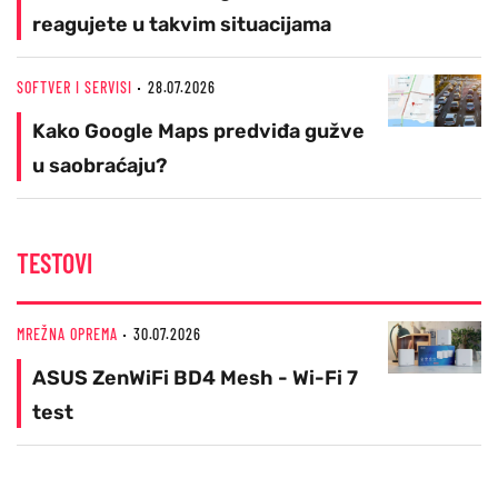
reagujete u takvim situacijama
SOFTVER I SERVISI
28.07.2026
Kako Google Maps predviđa gužve
u saobraćaju?
TESTOVI
MREŽNA OPREMA
30.07.2026
ASUS ZenWiFi BD4 Mesh - Wi-Fi 7
test