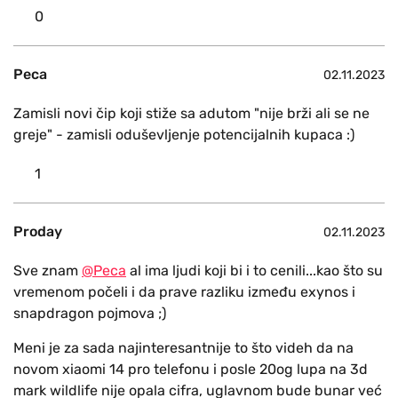
0
Peca
02.11.2023
Zamisli novi čip koji stiže sa adutom "nije brži ali se ne
greje" - zamisli oduševljenje potencijalnih kupaca :)
1
Proday
02.11.2023
Sve znam
@Peca
al ima ljudi koji bi i to cenili...kao što su
vremenom počeli i da prave razliku između exynos i
snapdragon pojmova ;)
Meni je za sada najinteresantnije to što videh da na
novom xiaomi 14 pro telefonu i posle 20og lupa na 3d
mark wildlife nije opala cifra, uglavnom bude bunar već