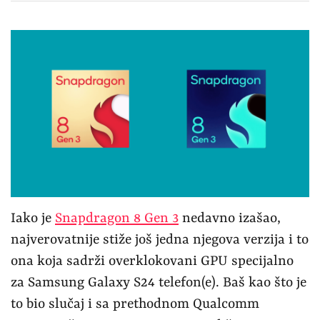
Iako je
Snapdragon 8 Gen 3
nedavno izašao,
najverovatnije stiže još jedna njegova verzija i to
ona koja sadrži overklokovani GPU specijalno
za Samsung Galaxy S24 telefon(e). Baš kao što je
to bio slučaj i sa prethodnom Qualcomm