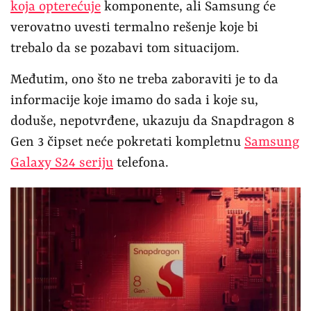
koja opterećuje
komponente, ali Samsung će
verovatno uvesti termalno rešenje koje bi
trebalo da se pozabavi tom situacijom.
Međutim, ono što ne treba zaboraviti je to da
informacije koje imamo do sada i koje su,
doduše, nepotvrđene, ukazuju da Snapdragon 8
Gen 3 čipset neće pokretati kompletnu
Samsung
Galaxy S24 seriju
telefona.