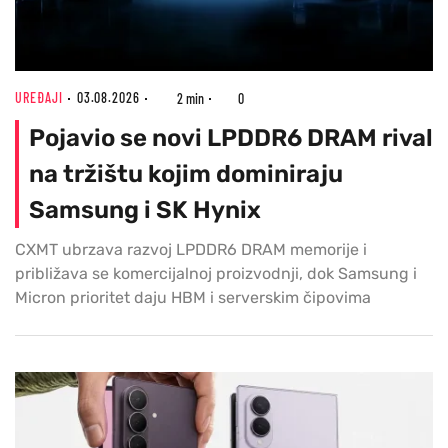
UREĐAJI
03.08.2026
2 min
0
Pojavio se novi LPDDR6 DRAM rival
na tržištu kojim dominiraju
Samsung i SK Hynix
CXMT ubrzava razvoj LPDDR6 DRAM memorije i
približava se komercijalnoj proizvodnji, dok Samsung i
Micron prioritet daju HBM i serverskim čipovima