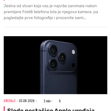
Jedna od stvari koja vas je najviše zanimala nakon
premijere Fold8 telefona bila je njegova kamera, pa
pogledajte prve fotografije i procenite sami...
UREĐAJI
03.08.2026
2 min
0
Slede nestašice Apple uređaja,