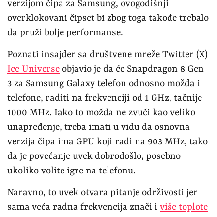
verzijom čipa za Samsung, ovogodišnji
overklokovani čipset bi zbog toga takođe trebalo
da pruži bolje performanse.
Poznati insajder sa društvene mreže Twitter (X)
Ice Universe
objavio je da će Snapdragon 8 Gen
3 za Samsung Galaxy telefon odnosno možda i
telefone, raditi na frekvenciji od 1 GHz, tačnije
1000 MHz. Iako to možda ne zvuči kao veliko
unapređenje, treba imati u vidu da osnovna
verzija čipa ima GPU koji radi na 903 MHz, tako
da je povećanje uvek dobrodošlo, posebno
ukoliko volite igre na telefonu.
Naravno, to uvek otvara pitanje održivosti jer
sama veća radna frekvencija znači i
više toplote