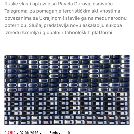
Ruske vlasti optužile su Pavela Durova, osnivača
Telegrama, za pomaganje terorističkim aktivnostima
povezanima sa Ukrajinom i stavile ga na međunarodnu
poternicu. Slučaj predstavlja novu eskalaciju sukoba
između Kremlja i globalnih tehnoloških platformi
BIZNIS
02.08.2026
3 min
0