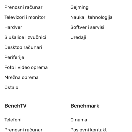
Prenosni računari
Gejming
Televizori i monitori
Nauka i tehnologija
Hardver
Softver i servisi
Slušalice i zvučnici
Uređaji
Desktop računari
Periferije
Foto i video oprema
Mrežna oprema
Ostalo
BenchTV
Benchmark
Telefoni
O nama
Prenosni računari
Poslovni kontakt