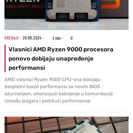
UREĐAJI
26.09.2024
2 min
0
Vlasnici AMD Ryzen 9000 procesora
ponovo dobijaju unapređenje
performansi
AMD vlasnici Ryzen 9000 CPU-ova dobijaju
besplatni boost performansi sa novim BIOS
ažuriranjem, smanjujući kašnjenje u komunikaciji
između jezgara i podižući performanse