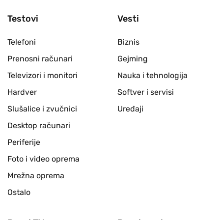
Testovi
Vesti
Telefoni
Biznis
Prenosni računari
Gejming
Televizori i monitori
Nauka i tehnologija
Hardver
Softver i servisi
Slušalice i zvučnici
Uređaji
Desktop računari
Periferije
Foto i video oprema
Mrežna oprema
Ostalo