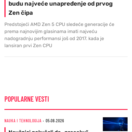
budu najveće unapređenje od prvog
Zen čipa
Predstojeći AMD Zen 5 CPU sledeće generacije će
prema najnovijim glasinama imati najveću
nadogradnju performansi još od 2017. kada je
lansiran prvi Zen CPU
POPULARNE VESTI
NAUKA I TEHNOLOGIJA
05.08.2026