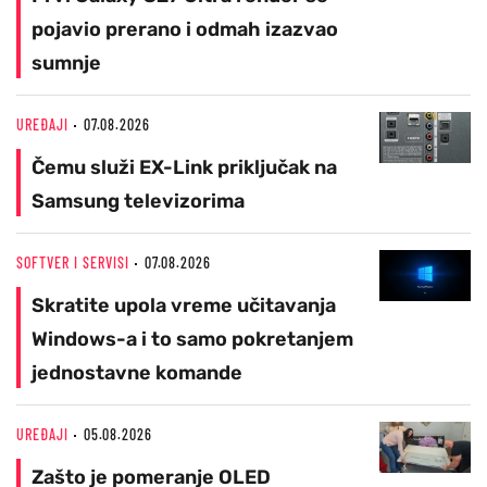
pojavio prerano i odmah izazvao
sumnje
UREĐAJI
07.08.2026
Čemu služi EX-Link priključak na
Samsung televizorima
SOFTVER I SERVISI
07.08.2026
Skratite upola vreme učitavanja
Windows-a i to samo pokretanjem
jednostavne komande
UREĐAJI
05.08.2026
Zašto je pomeranje OLED