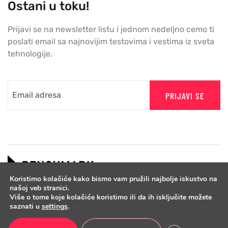
Ostani u toku!
Prijavi se na newsletter listu i jednom nedeljno cemo ti
poslati email sa najnovijim testovima i vestima iz sveta
tehnologije.
PRIJAVI SE
Koristimo kolačiće kako bismo vam pružili najbolje iskustvo na
našoj veb stranici.
Više o tome koje kolačiće koristimo ili da ih isključite možete
saznati u
settings
.