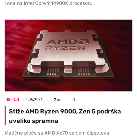
i ona na Intel Core 9 14900K procesoru
UREĐAJI
03.04.2024
2 min
0
Stiže AMD Ryzen 9000, Zen 5 podrška
uveliko spremna
Matične ploče sa AMD X670 serijom čipsetova