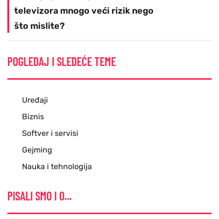
televizora mnogo veći rizik nego
što mislite?
POGLEDAJ I SLEDEĆE TEME
Uređaji
Biznis
Softver i servisi
Gejming
Nauka i tehnologija
PISALI SMO I O...