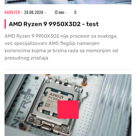
HARDVER
28.06.2026
13 min
0
AMD Ryzen 9 9950X3D2 - test
AMD Ryzen 9 9950X3D2 nije procesor za svakoga,
već specijalizovani AM5 flegšip namenjen
korisnicima kojima je brzina rada sa memorijom od
presudnog značaja