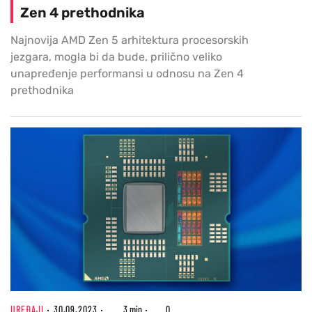
Zen 4 prethodnika
Najnovija AMD Zen 5 arhitektura procesorskih
jezgara, mogla bi da bude, prilično veliko
unapređenje performansi u odnosu na Zen 4
prethodnika
UREĐAJI
30.09.2023
3 min
0