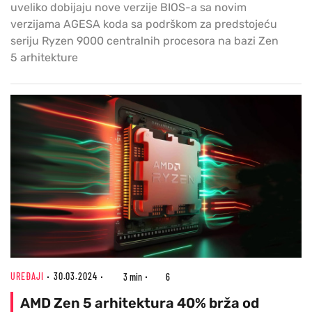
uveliko dobijaju nove verzije BIOS-a sa novim
verzijama AGESA koda sa podrškom za predstojeću
seriju Ryzen 9000 centralnih procesora na bazi Zen
5 arhitekture
UREĐAJI
30.03.2024
3 min
6
AMD Zen 5 arhitektura 40% brža od