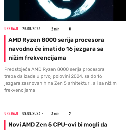
UREĐAJI
26.09.2023
2 min
0
AMD Ryzen 8000 serija procesora
navodno će imati do 16 jezgara sa
nižim frekvencijama
Predstojeća AMD Ryzen 8000 serija procesora
treba da izađe u prvoj polovini 2024. sa do 16
jezgara zasnovanih na Zen 5 arhitekturi, ali sa nižim
frekvencijama
UREĐAJI
09.08.2023
3 min
2
Novi AMD Zen 5 CPU-ovi bi mogli da