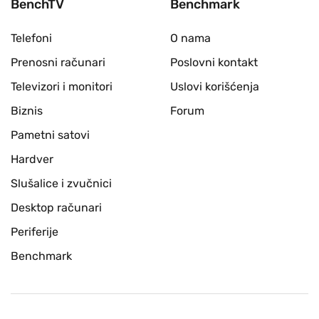
BenchTV
Benchmark
Telefoni
O nama
Prenosni računari
Poslovni kontakt
Televizori i monitori
Uslovi korišćenja
Biznis
Forum
Pametni satovi
Hardver
Slušalice i zvučnici
Desktop računari
Periferije
Benchmark