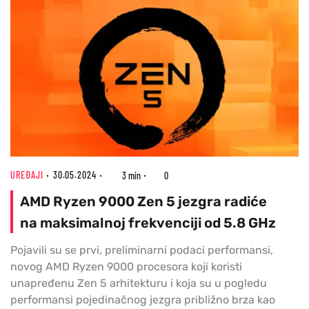
UREĐAJI
30.05.2024
3 min
0
AMD Ryzen 9000 Zen 5 jezgra radiće
na maksimalnoj frekvenciji od 5.8 GHz
Pojavili su se prvi, preliminarni podaci performansi,
novog AMD Ryzen 9000 procesora koji koristi
unapređenu Zen 5 arhitekturu i koja su u pogledu
performansi pojedinačnog jezgra približno brza kao