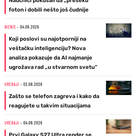
Naučnici pokušali da „preseku“
foton i dobili nešto još čudnije
BIZNIS
04.08.2026
Koji poslovi su najotporniji na
veštačku inteligenciju? Nova
analiza pokazuje da AI najmanje
ugrožava rad „u stvarnom svetu“
UREĐAJI
02.08.2026
Zašto se telefon zagreva i kako da
reagujete u takvim situacijama
UREĐAJI
04.08.2026
Prvi Galaxy S27 Ultra render se