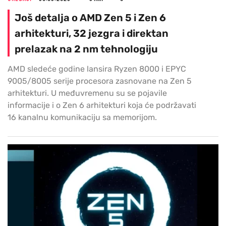
Još detalja o AMD Zen 5 i Zen 6
arhitekturi, 32 jezgra i direktan
prelazak na 2 nm tehnologiju
AMD sledeće godine lansira Ryzen 8000 i EPYC
9005/8005 serije procesora zasnovane na Zen 5
arhitekturi. U međuvremenu su se pojavile
informacije i o Zen 6 arhitekturi koja će podržavati
16 kanalnu komunikaciju sa memorijom.