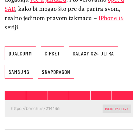
događaju
već u januaru
, i to verovatno
opet u
SAD
, kako bi mogao što pre da parira svom,
realno jedinom pravom takmacu –
iPhone 15
seriji.
QUALCOMM
ČIPSET
GALAXY S24 ULTRA
SAMSUNG
SNAPDRAGON
ISKOPIRAJ LINK