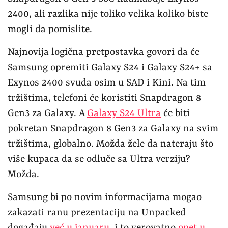
2400, ali razlika nije toliko velika koliko biste
mogli da pomislite.
Najnovija logična pretpostavka govori da će
Samsung opremiti Galaxy S24 i Galaxy S24+ sa
Exynos 2400 svuda osim u SAD i Kini. Na tim
tržištima, telefoni će koristiti Snapdragon 8
Gen3 za Galaxy. A
Galaxy S24 Ultra
će biti
pokretan Snapdragon 8 Gen3 za Galaxy na svim
tržištima, globalno. Možda žele da nateraju što
više kupaca da se odluče sa Ultra verziju?
Možda.
Samsung bi po novim informacijama mogao
zakazati ranu prezentaciju na Unpacked