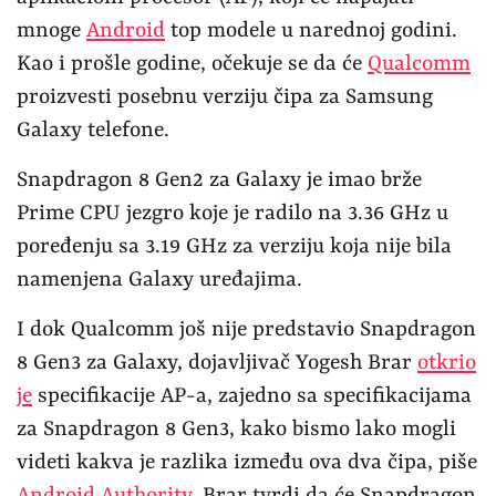
mnoge
Android
top modele u narednoj godini.
Kao i prošle godine, očekuje se da će
Qualcomm
proizvesti posebnu verziju čipa za Samsung
Galaxy telefone.
Snapdragon 8 Gen2 za Galaxy je imao brže
Prime CPU jezgro koje je radilo na 3.36 GHz u
poređenju sa 3.19 GHz za verziju koja nije bila
namenjena Galaxy uređajima.
I dok Qualcomm još nije predstavio Snapdragon
8 Gen3 za Galaxy, dojavljivač Yogesh Brar
otkrio
je
specifikacije AP-a, zajedno sa specifikacijama
za Snapdragon 8 Gen3, kako bismo lako mogli
videti kakva je razlika između ova dva čipa, piše
Android Authority
. Brar tvrdi da će Snapdragon