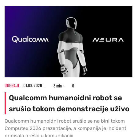
UREĐAJI
01.08.2026
3 min
0
Qualcomm humanoidni robot se
srušio tokom demonstracije uživo
Qualcomm humanoidni robot srušio se na bini tokom
Computex 2026 prezentacije, a kompanija je incident
pripisala grešci u komunikaciji