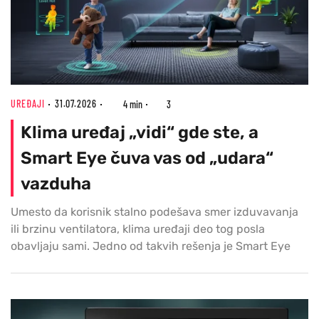
UREĐAJI
31.07.2026
4 min
3
Klima uređaj „vidi“ gde ste, a
Smart Eye čuva vas od „udara“
vazduha
Umesto da korisnik stalno podešava smer izduvavanja
ili brzinu ventilatora, klima uređaji deo tog posla
obavljaju sami. Jedno od takvih rešenja je Smart Eye