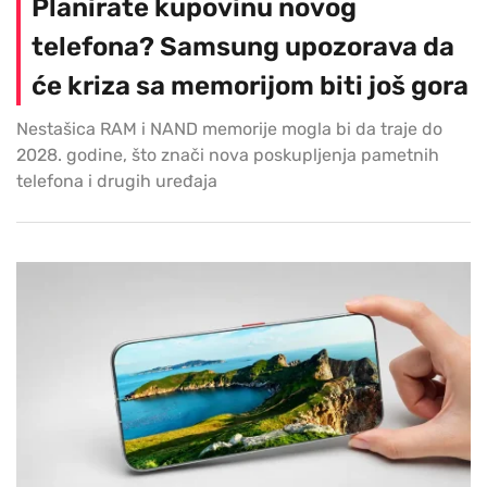
Planirate kupovinu novog
telefona? Samsung upozorava da
će kriza sa memorijom biti još gora
Nestašica RAM i NAND memorije mogla bi da traje do
2028. godine, što znači nova poskupljenja pametnih
telefona i drugih uređaja