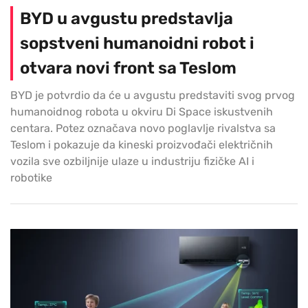
BYD u avgustu predstavlja
sopstveni humanoidni robot i
otvara novi front sa Teslom
BYD je potvrdio da će u avgustu predstaviti svog prvog
humanoidnog robota u okviru Di Space iskustvenih
centara. Potez označava novo poglavlje rivalstva sa
Teslom i pokazuje da kineski proizvođači električnih
vozila sve ozbiljnije ulaze u industriju fizičke AI i
robotike