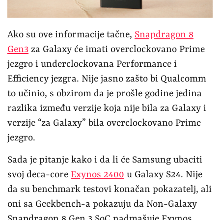
Ako su ove informacije tačne,
Snapdragon 8
Gen3
za Galaxy će imati overclockovano Prime
jezgro i underclockovana Performance i
Efficiency jezgra. Nije jasno zašto bi Qualcomm
to učinio, s obzirom da je prošle godine jedina
razlika između verzije koja nije bila za Galaxy i
verzije “za Galaxy” bila overclockovano Prime
jezgro.
Sada je pitanje kako i da li će Samsung ubaciti
svoj deca-core
Exynos 2400
u Galaxy S24. Nije
da su benchmark testovi konačan pokazatelj, ali
oni sa Geekbench-a pokazuju da Non-Galaxy
Snapdragon 8 Gen 3 SoC nadmašuje Exynos