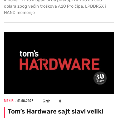
dolara zbog većih troškova A20 Pro čipa, LPDDR5X i
NAND memorije
BIZNIS
01.08.2026
3 min
0
Tom’s Hardware sajt slavi veliki