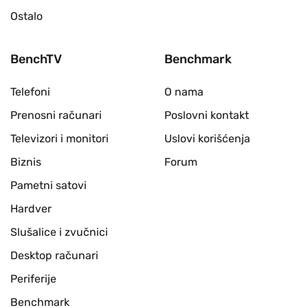
Ostalo
BenchTV
Benchmark
Telefoni
O nama
Prenosni računari
Poslovni kontakt
Televizori i monitori
Uslovi korišćenja
Biznis
Forum
Pametni satovi
Hardver
Slušalice i zvučnici
Desktop računari
Periferije
Benchmark