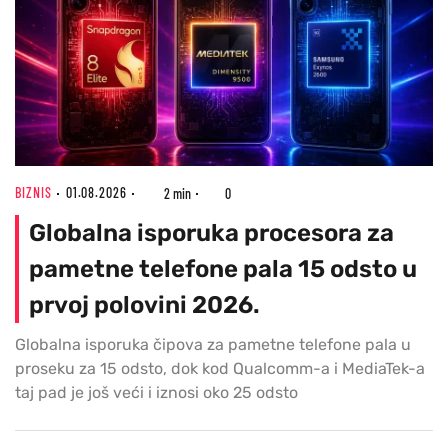
BIZNIS
01.08.2026
2 min
0
Globalna isporuka procesora za
pametne telefone pala 15 odsto u
prvoj polovini 2026.
Globalna isporuka čipova za pametne telefone pala u
proseku za 15 odsto, dok kod Qualcomm-a i MediaTek-a
taj pad je još veći i iznosi oko 25 odsto