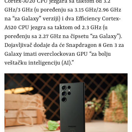
Cortex-A720 CPU jezgara sa taktom od 3.2
GHz/3 GHz (u poređenju sa 3.15 GHz/2.96 GHz
na “za Galaxy” verziji) i dva Efficiency Cortex-
A520 CPU jezgra sa taktom od 2.3 GHz (u
poređenju sa 2.27 GHz na čipsetu “za Galaxy”).
Dojavljivač dodaje da će Snapdragon 8 Gen 3 za
Galaxy imati overclockovan GPU “za bolju
veštačku inteligenciju (AI).”