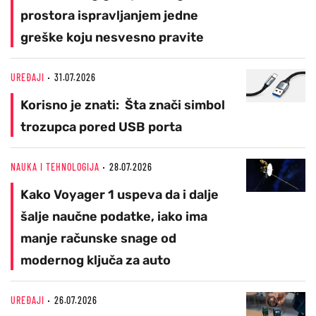
prostora ispravljanjem jedne
greške koju nesvesno pravite
UREĐAJI
31.07.2026
Korisno je znati: Šta znači simbol
trozupca pored USB porta
NAUKA I TEHNOLOGIJA
28.07.2026
Kako Voyager 1 uspeva da i dalje
šalje naučne podatke, iako ima
manje računske snage od
modernog ključa za auto
UREĐAJI
26.07.2026