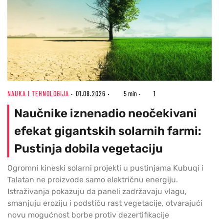
NAUKA I TEHNOLOGIJA
01.08.2026
5 min
1
Naučnike iznenadio neočekivani
efekat gigantskih solarnih farmi:
Pustinja dobila vegetaciju
Ogromni kineski solarni projekti u pustinjama Kubuqi i
Talatan ne proizvode samo električnu energiju.
Istraživanja pokazuju da paneli zadržavaju vlagu,
smanjuju eroziju i podstiču rast vegetacije, otvarajući
novu mogućnost borbe protiv dezertifikacije