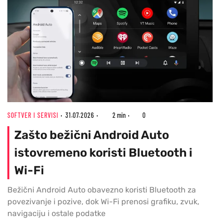
SOFTVER I SERVISI
31.07.2026
2 min
0
Zašto bežični Android Auto
istovremeno koristi Bluetooth i
Wi-Fi
Bežični Android Auto obavezno koristi Bluetooth za
povezivanje i pozive, dok Wi-Fi prenosi grafiku, zvuk,
navigaciju i ostale podatke