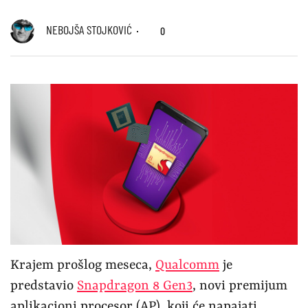
NEBOJŠA STOJKOVIĆ
0
Krajem prošlog meseca,
Qualcomm
je
predstavio
Snapdragon 8 Gen3
, novi premijum
aplikacioni procesor (AP), koji će napajati