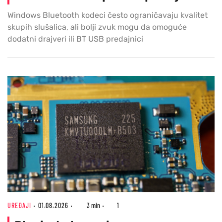
Windows Bluetooth kodeci često ograničavaju kvalitet
skupih slušalica, ali bolji zvuk mogu da omoguće
dodatni drajveri ili BT USB predajnici
UREĐAJI
01.08.2026
3 min
1