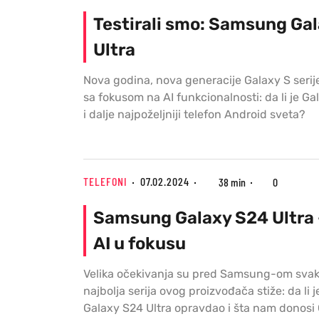
Testirali smo: Samsung Ga
Ultra
Nova godina, nova generacije Galaxy S serij
sa fokusom na AI funkcionalnosti: da li je Ga
i dalje najpoželjniji telefon Android sveta?
TELEFONI
07.02.2024
38 min
0
Samsung Galaxy S24 Ultra 
AI u fokusu
Velika očekivanja su pred Samsung-om sva
najbolja serija ovog proizvođača stiže: da li
Galaxy S24 Ultra opravdao i šta nam donosi