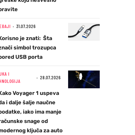
greške koju nesvesno
pravite
EĐAJI
31.07.2026
Korisno je znati: Šta
znači simbol trozupca
pored USB porta
UKA I
28.07.2026
HNOLOGIJA
Kako Voyager 1 uspeva
da i dalje šalje naučne
podatke, iako ima manje
računske snage od
modernog ključa za auto