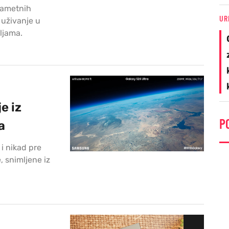
 pametnih
UR
 uživanje u
ljama.
e iz
P
a
i nikad pre
, snimljene iz