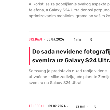
AI koristi se za poboljšanje svakog aspekta
telefona, a Galaxy S24 Ultra donosi potpuno
optimizovanim mobilnim igrama po vašim že
UREĐAJI
06.03.2024
1 min
0
Do sada neviđene fotografij
svemira uz Galaxy S24 Ultr
Samsung je predstavio nikad ranije viđene - 
uhvaćene - slike zadivljujuće planete Zemlje
svemira na Galaxy S24 Ultra!
TELEFONI
09.02.2024
29 min
0