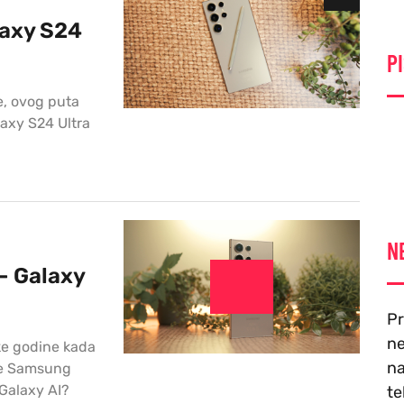
laxy S24
PI
e, ovog puta
laxy S24 Ultra
N
- Galaxy
Pr
ne
ke godine kada
na
 je Samsung
 Galaxy AI?
te