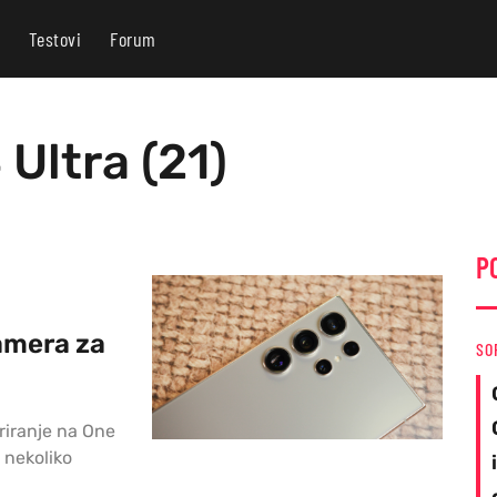
Testovi
Forum
Ultra (21)
P
amera za
SO
riranje na One
 nekoliko