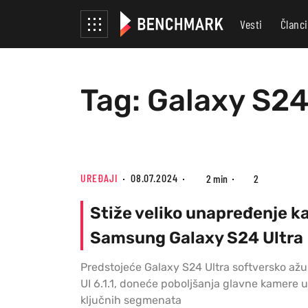
Vesti
Članci
Tag: Galaxy S24 
UREĐAJI
08.07.2024
2 min
2
Stiže veliko unapređenje k
Samsung Galaxy S24 Ultra
Predstojeće Galaxy S24 Ultra softversko ažu
UI 6.1.1, doneće poboljšanja glavne kamere u
ključnih segmenata