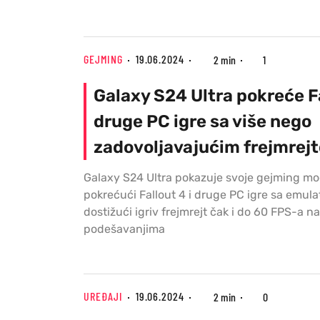
GEJMING
19.06.2024
2 min
1
Galaxy S24 Ultra pokreće Fa
druge PC igre sa više nego
zadovoljavajućim frejmrej
Galaxy S24 Ultra pokazuje svoje gejming m
pokrećući Fallout 4 i druge PC igre sa emul
dostižući igriv frejmrejt čak i do 60 FPS-a na
podešavanjima
UREĐAJI
19.06.2024
2 min
0