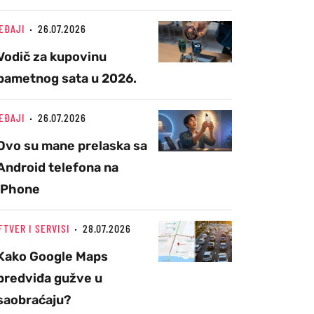
EĐAJI
26.07.2026
Vodič za kupovinu
pametnog sata u 2026.
EĐAJI
26.07.2026
Ovo su mane prelaska sa
Android telefona na
iPhone
FTVER I SERVISI
28.07.2026
Kako Google Maps
predviđa gužve u
saobraćaju?