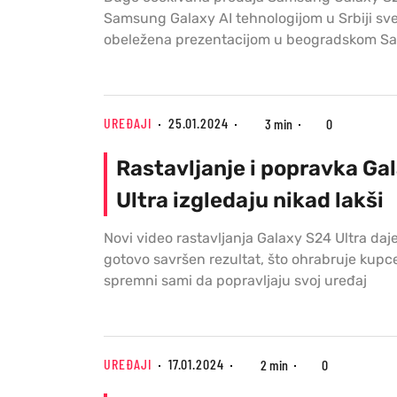
Samsung Galaxy AI tehnologijom u Srbiji sv
obeležena prezentacijom u beogradskom Sa
UREĐAJI
25.01.2024
3 min
0
Rastavljanje i popravka Ga
Ultra izgledaju nikad lakši
Novi video rastavljanja Galaxy S24 Ultra daj
gotovo savršen rezultat, što ohrabruje kupce
spremni sami da popravljaju svoj uređaj
UREĐAJI
17.01.2024
2 min
0