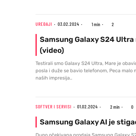
UREĐAJI
03.02.2024
1 min
2
Samsung Galaxy S24 Ultra 
(video)
Testirali smo Galaxy S24 Ultra, Mare je obavi
posla i duže se bavio telefonom, Peca malo 
naših impresija..
SOFTVER I SERVISI
01.02.2024
2 min
0
Samsung Galaxy AI je stigao
Dugo očekivana prodaja Samsung Galaxy S2