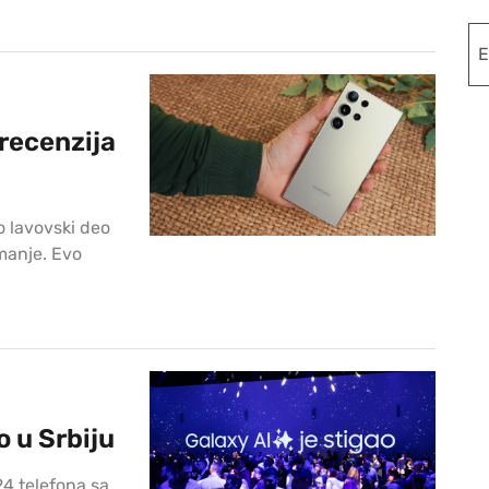
recenzija
o lavovski deo
manje. Evo
 u Srbiju
4 telefona sa