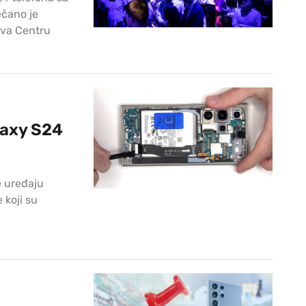
ečano je
va Centru
laxy S24
e uređaju
 koji su