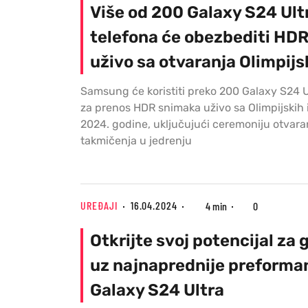
Više od 200 Galaxy S24 Ult
telefona će obezbediti HD
uživo sa otvaranja Olimpijs
Samsung će koristiti preko 200 Galaxy S24 U
za prenos HDR snimaka uživo sa Olimpijskih 
2024. godine, uključujući ceremoniju otvaran
takmičenja u jedrenju
UREĐAJI
16.04.2024
4 min
0
Otkrijte svoj potencijal za
uz najnaprednije preforma
Galaxy S24 Ultra