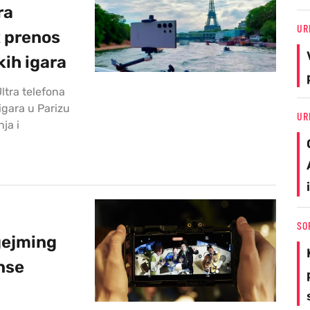
ra
UR
R prenos
kih igara
ltra telefona
igara u Parizu
UR
ja i
SO
 gejming
nse