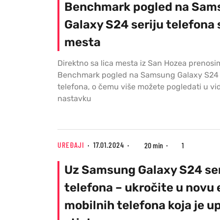
Benchmark pogled na Sam
Galaxy S24 seriju telefona 
mesta
Direktno sa lica mesta iz San Hozea prenos
Benchmark pogled na Samsung Galaxy S24 
telefona, o čemu više možete pogledati u vi
nastavku
UREĐAJI
17.01.2024
20 min
1
Uz Samsung Galaxy S24 ser
telefona – ukročite u novu 
mobilnih telefona koja je u