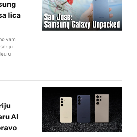
sung
sa lica
imo vam
seriju
deu u
iju
eru AI
pravo