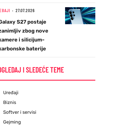
EĐAJI
27.07.2026
Galaxy S27 postaje
zanimljiv zbog nove
kamere i silicijum-
karbonske baterije
OGLEDAJ I SLEDEĆE TEME
Uređaji
Biznis
Softver i servisi
Gejming