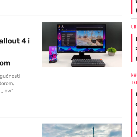
UR
llout 4 i
tom
NA
ogućnosti
TE
atorom,
 „low“