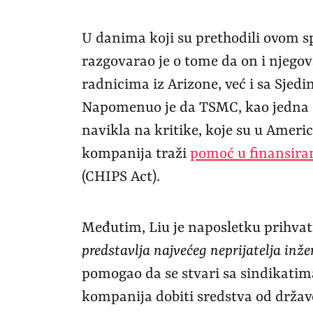
U danima koji su prethodili ovom
razgovarao je o tome da on i njego
radnicima iz Arizone, već i sa Sje
Napomenuo je da TSMC, kao jedna o
navikla na kritike, koje su u Americ
kompanija traži
pomoć u finansira
(CHIPS Act).
Međutim, Liu je naposletku prihvati
predstavlja najvećeg neprijatelja inže
pomogao da se stvari sa sindikatim
kompanija dobiti sredstva od drža