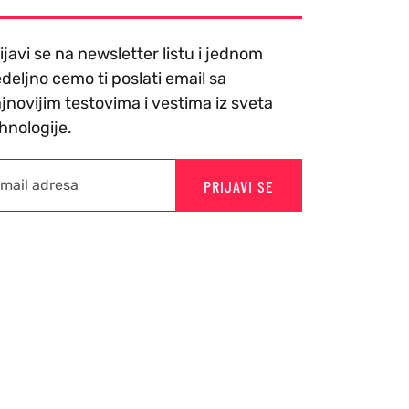
ijavi se na newsletter listu i jednom
deljno cemo ti poslati email sa
jnovijim testovima i vestima iz sveta
hnologije.
PRIJAVI SE