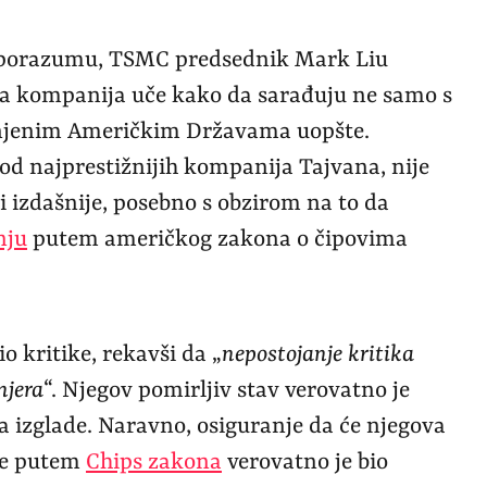
 sporazumu, TSMC predsednik Mark Liu
va kompanija uče kako da sarađuju ne samo s
dinjenim Američkim Državama uopšte.
d najprestižnijih kompanija Tajvana, nije
i izdašnije, posebno s obzirom na to da
nju
putem američkog zakona o čipovima
o kritike, rekavši da „
nepostojanje kritika
njera
“. Njegov pomirljiv stav verovatno je
a izglade. Naravno, osiguranje da će njegova
ve putem
Chips zakona
verovatno je bio