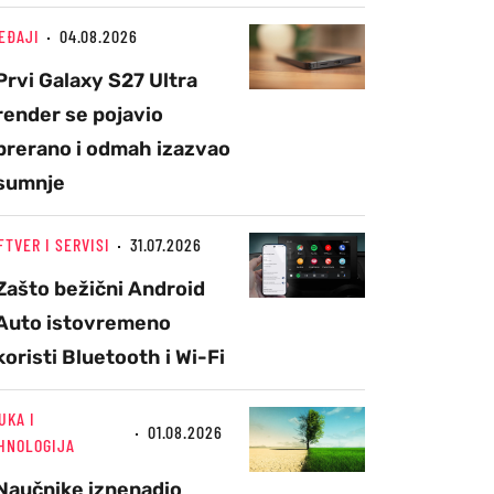
EĐAJI
04.08.2026
Prvi Galaxy S27 Ultra
render se pojavio
prerano i odmah izazvao
sumnje
FTVER I SERVISI
31.07.2026
Zašto bežični Android
Auto istovremeno
koristi Bluetooth i Wi-Fi
UKA I
01.08.2026
HNOLOGIJA
Naučnike iznenadio