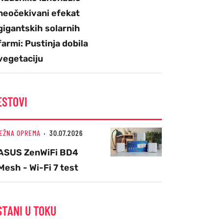
neočekivani efekat
gigantskih solarnih
farmi: Pustinja dobila
vegetaciju
ESTOVI
EŽNA OPREMA
30.07.2026
ASUS ZenWiFi BD4
Mesh - Wi-Fi 7 test
STANI U TOKU