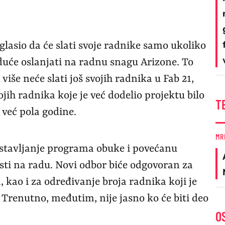
lasio da će slati svoje radnike samo ukoliko
duće oslanjati na radnu snagu Arizone. To
še neće slati još svojih radnika u Fab 21,
jih radnika koje je već dodelio projektu bilo
T
 već pola godine.
MR
stavljanje programa obuke i povećanu
sti na radu. Novi odbor biće odgovoran za
kao i za određivanje broja radnika koji je
. Trenutno, međutim, nije jasno ko će biti deo
O