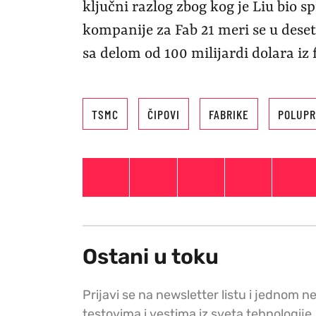
ključni razlog zbog kog je Liu bio
kompanije za Fab 21 meri se u dese
sa delom od 100 milijardi dolara i
TSMC
ČIPOVI
FABRIKE
POLUPR
Ostani u toku
Prijavi se na newsletter listu i jednom n
testovima i vestima iz sveta tehnologije.