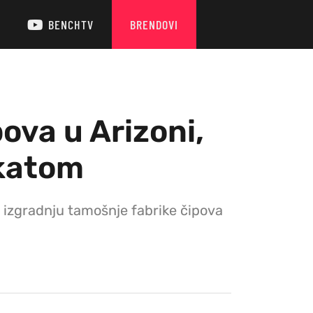
BENCHTV
BRENDOVI
ova u Arizoni,
ikatom
 izgradnju tamošnje fabrike čipova