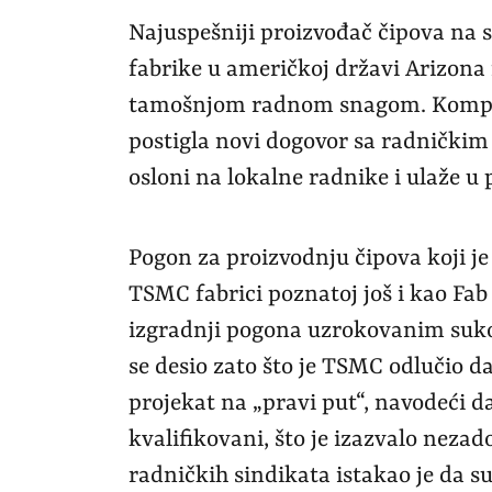
Najuspešniji proizvođač čipova na 
fabrike u američkoj državi Arizona
tamošnjom radnom snagom. Kompan
postigla novi dogovor sa radničkim 
osloni na lokalne radnike i ulaže 
Pogon za proizvodnju čipova koji je
TSMC fabrici poznatoj još i kao Fab
izgradnji pogona uzrokovanim su
se desio zato što je TSMC odlučio d
projekat na „pravi put“, navodeći d
kvalifikovani, što je izazvalo neza
radničkih sindikata istakao je da s