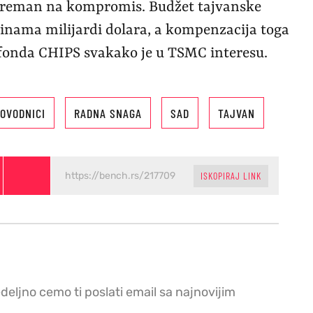
 spreman na kompromis. Budžet tajvanske
tinama milijardi dolara, a kompenzacija toga
z fonda CHIPS svakako je u TSMC interesu.
OVODNICI
RADNA SNAGA
SAD
TAJVAN
ISKOPIRAJ LINK
edeljno cemo ti poslati email sa najnovijim