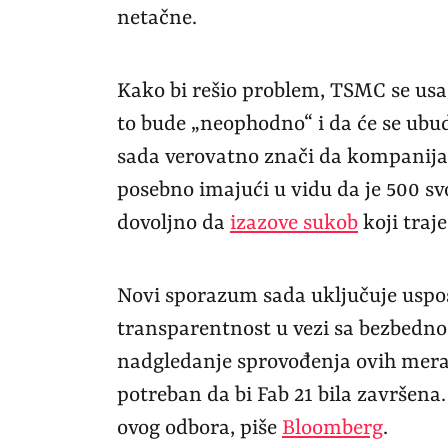
netačne.
Kako bi rešio problem, TSMC se usag
to bude „neophodno“ i da će se ubu
sada verovatno znači da kompanija vi
posebno imajući u vidu da je 500 svo
dovoljno da
izazove sukob
koji traje
Novi sporazum sada uključuje uspo
transparentnost u vezi sa bezbedno
nadgledanje sprovođenja ovih mera, 
potreban da bi Fab 21 bila završena
ovog odbora, piše
Bloomberg
.