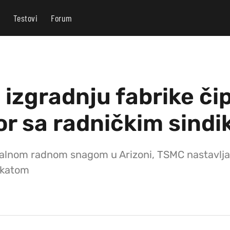
Testovi
Forum
izgradnju fabrike čip
or sa radničkim sind
kalnom radnom snagom u Arizoni, TSMC nastavlja
dikatom