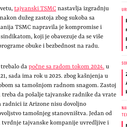
svetu,
tajvanski TSMC
nastavlja izgradnju
UR
 nakon dužeg zastoja zbog sukoba sa
ija TSMC napravila je kompromise i
sindikatom, koji je obavezuje da se više
u programe obuke i bezbednost na radu.
SO
 trebalo da
počne sa radom tokom 2024.
u
 21, sada ima rok u 2025. zbog kašnjenja u
kobom sa tamošnjom radnom snagom. Zastoj
a treba da pošalje tajvanske radnike da vrate
a radnici iz Arizone nisu dovoljno
NA
dovoljstvo tamošnjeg stanovništva. Jedan od
TE
u tvrdnje tajvanske kompanije uvredljive i