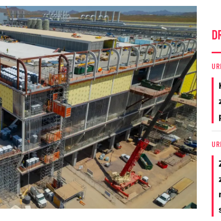
D
UR
UR