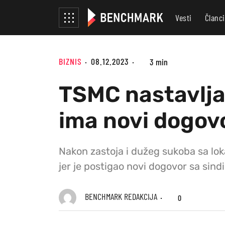
Vesti
Članci
BIZNIS
08.12.2023
3 min
TSMC nastavlja 
ima novi dogov
Nakon zastoja i dužeg sukoba sa lo
jer je postigao novi dogovor sa sin
BENCHMARK REDAKCIJA
0