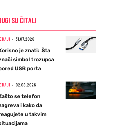
RUGI SU ČITALI
EĐAJI
31.07.2026
Korisno je znati: Šta
znači simbol trozupca
pored USB porta
EĐAJI
02.08.2026
Zašto se telefon
zagreva i kako da
reagujete u takvim
situacijama