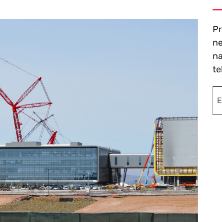
Pr
ne
na
te