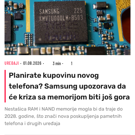
UREĐAJI
01.08.2026
3 min
1
Planirate kupovinu novog
telefona? Samsung upozorava da
će kriza sa memorijom biti još gora
Nestašica RAM i NAND memorije mogla bi da traje do
2028. godine, što znači nova poskupljenja pametnih
telefona i drugih uređaja