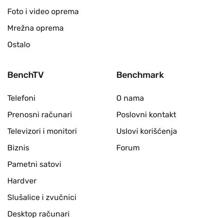
Foto i video oprema
Mrežna oprema
Ostalo
BenchTV
Benchmark
Telefoni
O nama
Prenosni računari
Poslovni kontakt
Televizori i monitori
Uslovi korišćenja
Biznis
Forum
Pametni satovi
Hardver
Slušalice i zvučnici
Desktop računari