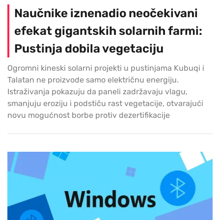
Naučnike iznenadio neočekivani
efekat gigantskih solarnih farmi:
Pustinja dobila vegetaciju
Ogromni kineski solarni projekti u pustinjama Kubuqi i
Talatan ne proizvode samo električnu energiju.
Istraživanja pokazuju da paneli zadržavaju vlagu,
smanjuju eroziju i podstiču rast vegetacije, otvarajući
novu mogućnost borbe protiv dezertifikacije