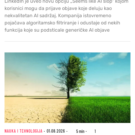
LinkedIn je uveo novu opciju „Seems like AI slop“ kojom
korisnici mogu da prijave objave koje deluju kao
nekvalitetan AI sadržaj. Kompanija istovremeno
pojačava algoritamsko filtriranje i odustaje od nekih
funkcija koje su podsticale generičke AI objave
NAUKA I TEHNOLOGIJA
01.08.2026
5 min
1