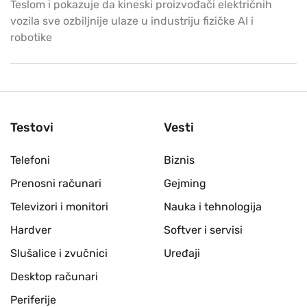
Teslom i pokazuje da kineski proizvođači električnih
vozila sve ozbiljnije ulaze u industriju fizičke AI i
robotike
Testovi
Vesti
Telefoni
Biznis
Prenosni računari
Gejming
Televizori i monitori
Nauka i tehnologija
Hardver
Softver i servisi
Slušalice i zvučnici
Uređaji
Desktop računari
Periferije