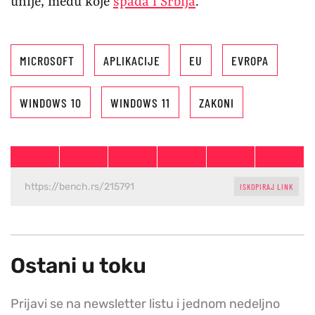
unije, među koje
spada i Srbija
.
MICROSOFT
APLIKACIJE
EU
EVROPA
WINDOWS 10
WINDOWS 11
ZAKONI
ISKOPIRAJ LINK
Ostani u toku
Prijavi se na newsletter listu i jednom nedeljno