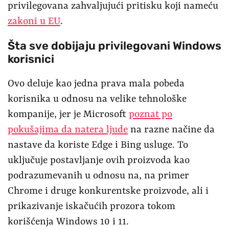
privilegovana zahvaljujući pritisku koji nameću
zakoni u EU
.
Šta sve dobijaju privilegovani Windows
korisnici
Ovo deluje kao jedna prava mala pobeda
korisnika u odnosu na velike tehnološke
kompanije, jer je Microsoft
poznat po
pokušajima da natera ljude
na razne načine da
nastave da koriste Edge i Bing usluge. To
uključuje postavljanje ovih proizvoda kao
podrazumevanih u odnosu na, na primer
Chrome i druge konkurentske proizvode, ali i
prikazivanje iskačućih prozora tokom
korišćenja Windows 10 i 11.