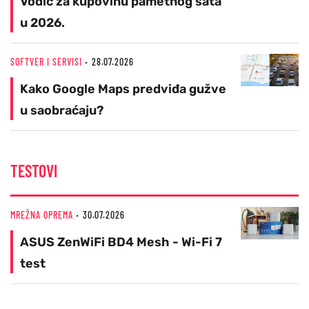
Vodič za kupovinu pametnog sata
u 2026.
SOFTVER I SERVISI
28.07.2026
Kako Google Maps predviđa gužve
u saobraćaju?
TESTOVI
MREŽNA OPREMA
30.07.2026
ASUS ZenWiFi BD4 Mesh - Wi-Fi 7
test