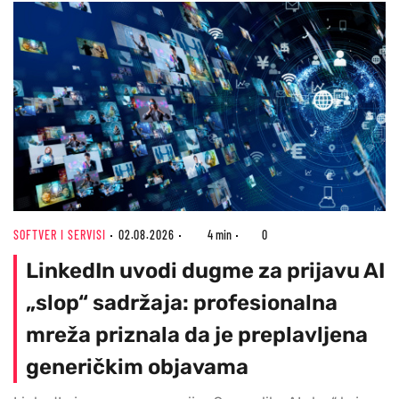
SOFTVER I SERVISI
02.08.2026
4 min
0
LinkedIn uvodi dugme za prijavu AI
„slop“ sadržaja: profesionalna
mreža priznala da je preplavljena
generičkim objavama