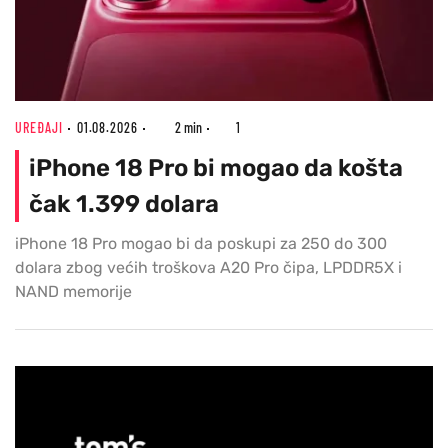
UREĐAJI
01.08.2026
2 min
1
iPhone 18 Pro bi mogao da košta
čak 1.399 dolara
iPhone 18 Pro mogao bi da poskupi za 250 do 300
dolara zbog većih troškova A20 Pro čipa, LPDDR5X i
NAND memorije