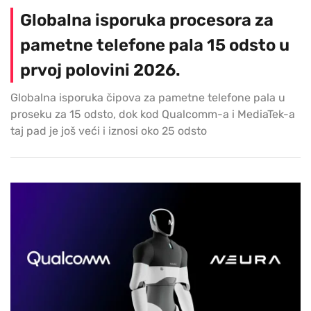
Globalna isporuka procesora za
pametne telefone pala 15 odsto u
prvoj polovini 2026.
Globalna isporuka čipova za pametne telefone pala u
proseku za 15 odsto, dok kod Qualcomm-a i MediaTek-a
taj pad je još veći i iznosi oko 25 odsto