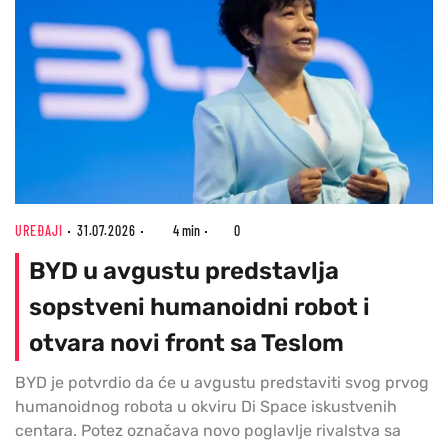
UREĐAJI
31.07.2026
4 min
0
BYD u avgustu predstavlja
sopstveni humanoidni robot i
otvara novi front sa Teslom
BYD je potvrdio da će u avgustu predstaviti svog prvog
humanoidnog robota u okviru Di Space iskustvenih
centara. Potez označava novo poglavlje rivalstva sa