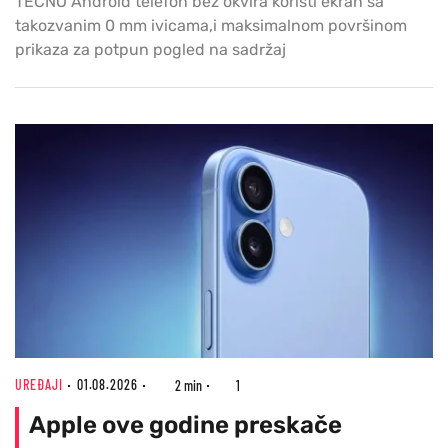
TECNO Android telefon bez okvira koristi ekran sa
takozvanim 0 mm ivicama,i maksimalnom površinom
prikaza za potpun pogled na sadržaj
UREĐAJI
01.08.2026
2 min
1
Apple ove godine preskače