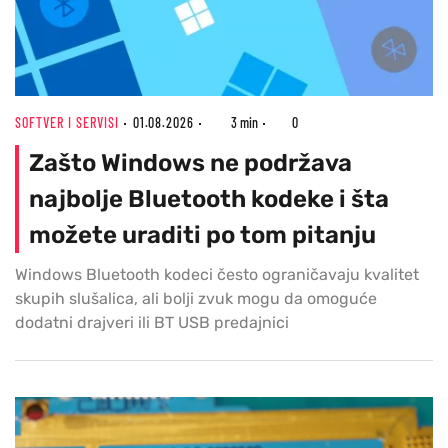
SOFTVER I SERVISI
01.08.2026
3 min
0
Zašto Windows ne podržava
najbolje Bluetooth kodeke i šta
možete uraditi po tom pitanju
Windows Bluetooth kodeci često ograničavaju kvalitet
skupih slušalica, ali bolji zvuk mogu da omoguće
dodatni drajveri ili BT USB predajnici