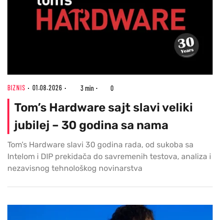
BIZNIS
01.08.2026
3 min
0
Tom’s Hardware sajt slavi veliki
jubilej – 30 godina sa nama
Tom’s Hardware slavi 30 godina rada, od sukoba sa
Intelom i DIP prekidača do savremenih testova, analiza i
nezavisnog tehnološkog novinarstva