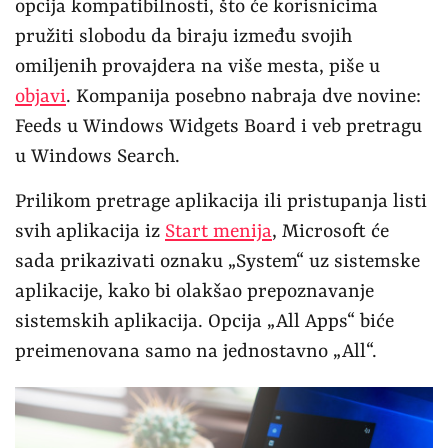
opcija kompatibilnosti, što će korisnicima
pružiti slobodu da biraju između svojih
omiljenih provajdera na više mesta, piše u
objavi
. Kompanija posebno nabraja dve novine:
Feeds u Windows Widgets Board i veb pretragu
u Windows Search.
Prilikom pretrage aplikacija ili pristupanja listi
svih aplikacija iz
Start menija
, Microsoft će
sada prikazivati oznaku „System“ uz sistemske
aplikacije, kako bi olakšao prepoznavanje
sistemskih aplikacija. Opcija „All Apps“ biće
preimenovana samo na jednostavno „All“.