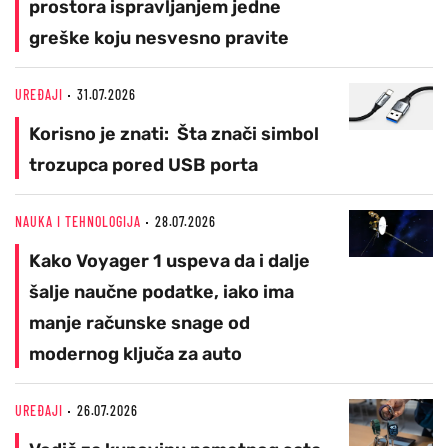
prostora ispravljanjem jedne
greške koju nesvesno pravite
UREĐAJI
31.07.2026
Korisno je znati: Šta znači simbol
trozupca pored USB porta
NAUKA I TEHNOLOGIJA
28.07.2026
Kako Voyager 1 uspeva da i dalje
šalje naučne podatke, iako ima
manje računske snage od
modernog ključa za auto
UREĐAJI
26.07.2026