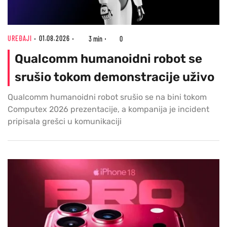
UREĐAJI
01.08.2026
3 min
0
Qualcomm humanoidni robot se
srušio tokom demonstracije uživo
Qualcomm humanoidni robot srušio se na bini tokom
Computex 2026 prezentacije, a kompanija je incident
pripisala grešci u komunikaciji