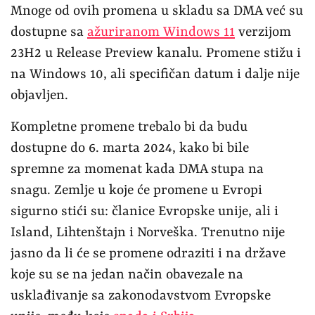
Mnoge od ovih promena u skladu sa DMA već su
dostupne sa
ažuriranom Windows 11
verzijom
23H2 u Release Preview kanalu. Promene stižu i
na Windows 10, ali specifičan datum i dalje nije
objavljen.
Kompletne promene trebalo bi da budu
dostupne do 6. marta 2024, kako bi bile
spremne za momenat kada DMA stupa na
snagu. Zemlje u koje će promene u Evropi
sigurno stići su: članice Evropske unije, ali i
Island, Lihtenštajn i Norveška. Trenutno nije
jasno da li će se promene odraziti i na države
koje su se na jedan način obavezale na
usklađivanje sa zakonodavstvom Evropske